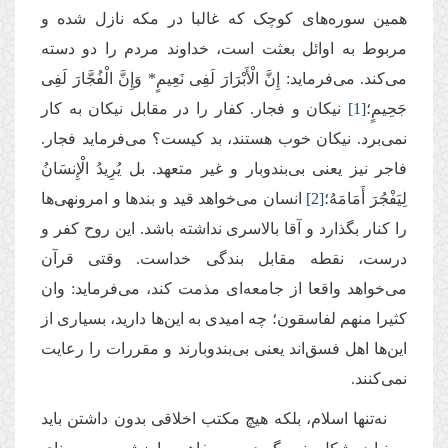
همین سوره‌های کوچک که غالبا در مکه نازل شده و
مربوط به اوائل بعثت است، خداوند مردم را دو دسته
می‌کند. می‌فرماید: إِنَّ الْأَبْرَارَ لَفِی نَعِیمٍ* وَإِنَّ الْفُجَّارَ لَفِی
جَحِیمٍ؛
[1]
نیکان و فجار. کفار را در مقابل نیکان به کار
نمی‌برد. نیکان خوب هستند، بد کیست؟ می‌فرماید فجار.
فاجر نیز یعنی بی‌بندوبار و غیر متعهد. بل یُرِیدُ الْإِنسَانُ
لِیَفْجُرَ أَمَامَهُ؛
[2]
انسان می‌خواهد قید و بندها و امرونهی‌ها
را کنار بگذارد و آقا بالاسری نداشته باشد. این روح کفر و
درست، نقطه مقابل بندگی خداست. وقتی قرآن
می‌خواهد واقعا از جامعه‌ای مذمت کند، می‌فرماید: وان
کثیرا منهم لفاسقون؛ چه امیدی به این‌ها دارید، بسیاری‌ از
این‌ها اهل فسق‌اند یعنی بی‌بندوبارند و مقررات را رعایت
نمی‌کنند.
نه‌تنها اسلام، بلکه هیچ مکتب اخلاقی بدون داشتن باید