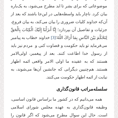
موضوعاتی که برای بشر تا ابد مطرح می‌شود، به یک‌باره
بیان کرد. ناچار باید واسطه‌هایی در این‌جا باشند که بعد از
آن‌که خداوند کلیات ضروری را بیان می‌کند، به بیان فروع،
جزئیات و تفاصیل آن بپردازد؛ إِنَّا أَنزَلْنَا إِلَیْكَ الْكِتَابَ بِالْحَقِّ
لِتَحْكُمَ بَیْنَ النَّاسِ بِمَا أَرَاكَ اللّهُ؛
[3]
خداوند خطاب به پبامبر
می‌فرماید تو باید حکومت و قضاوت کنی و مردم نیز باید
از رسول خدا اطاعت کنند. بعد از پیغمبر، اولی
الامر
هستند که به عقیده ما اولی الامر واقعی ائمه اطهار
هستند. هم‌چنیین دیگرانی که جانشین آن‌ها می‌شوند، به
نیابت از ائمه اطهار حکومت می‌کنند.
سلسله‌مراتب قانون‌گذاری
همه می‌دانیم که در کشور ما براساس قانون اساسی،
وظیفه‌ قانون‌گذاری به عهده مجلس شورای اسلامی
است. حال این سوال مطرح می‌شود که اگر قانون را