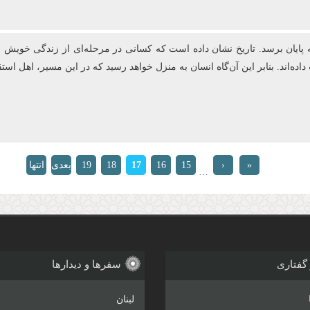
 پایان برسد. تاریخ نشان داده است که کسانی در مرحله‌ای از زندگی خویش اهل
 بنابر این آن‌گاه انسان به منزل خواهد رسید که در این مسیر، اهل استقامت باشد؛ إِنَّ الّ
«
‹
15
16
17
18
19
بعدی
انتها
…
ابتدا
قبلی
›
»
 گفتاری
سفرها و دیدارها
لبنان