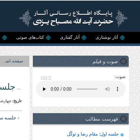
رفتن به محتوای اصلی
آثار نوشتاری
آثار گفتاری
کتاب‌های صوتی
ن
صوت و فیلم
صفحه اصلی
صوت:
133
جلسه
تاریخ:
چهارشنبه, 1 آب
فهرست مطالب
‹ جلسه سو
جلسه اول؛ مقام رضا و توكّل