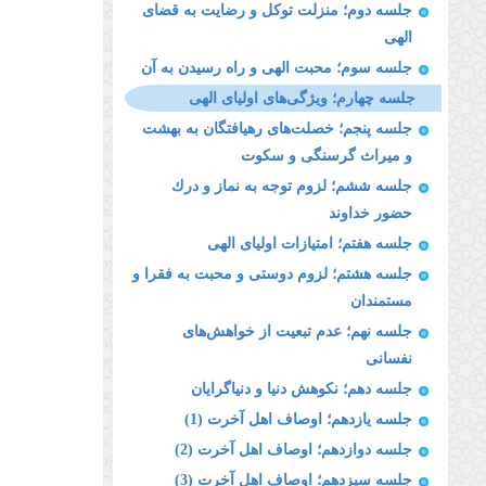
جلسه دوم؛ منزلت توكل و رضايت به قضاى
الهى
جلسه سوم؛ محبت الهى و راه رسيدن به آن
جلسه چهارم؛ ویژگی‌های اولیاى الهى
جلسه پنجم؛ خصلت‌های رهيافتگان به بهشت
و ميراث گرسنگى و سكوت
جلسه ششم؛ لزوم توجه به نماز و درك
حضور خداوند
جلسه هفتم؛ امتيازات اولياى الهى
جلسه هشتم؛ لزوم دوستى و محبت به فقرا و
مستمندان
جلسه نهم؛ عدم تبعيت از خواهش‌های
نفسانى
جلسه دهم؛ نكوهش دنيا و دنياگرايان
جلسه يازدهم؛ اوصاف اهل آخرت (1)
جلسه دوازدهم؛ اوصاف اهل آخرت (2)
جلسه سيزدهم؛ اوصاف اهل آخرت (3)