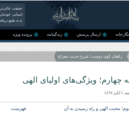
حقیقت عالی‌تری
انسانی خودمان م
نه به طمع دریافت
گارخانه
ارسال پرسش
زندگینامه
پرونده ویژه
راهیان کوی دوست؛ شرح حدیث معراج
 چهارم؛ ویژگی‌های اولیاى الهى
ان, 1370
م؛ محبت الهى و راه رسيدن به آن
فهرست