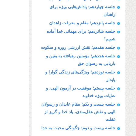
جلسه چهاردهم؛ پاداش‌هایی ویژه برای
زاهدان
جلسه پانزدهم؛ مقام و معرفت زاهدان
جلسه شانزدهم؛ برای مهمانی خدا آماده
شویم!
جلسه هفدهم؛ نقش ارزشى روزه و سكوت
جلسه هجدهم؛ مؤمنين رهيافته به يقين و
باريابى به رضوان حق
جلسه نوزدهم؛ ویژگی‌های زندگى گوارا و
پايدار
جلسه بیستم؛ موفقيت در آزمون الهى، و
عنايات ويژه خداوند
جلسه بیست و یکم؛ مقام عابدان و رسولان
الهى و نقش عقل‌مندی، ياد خدا و گريز از
غفلت
جلسه بيست و دوم؛ چگونگى محبت به خدا