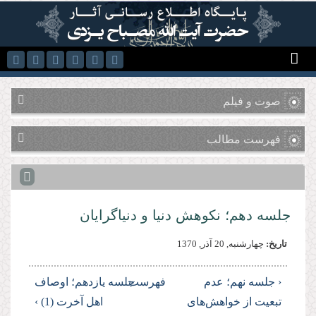
رفتن به محتوای اصلی
صوت و فیلم
فهرست مطالب
جلسه دهم؛ نكوهش دنيا و دنياگرايان
تاریخ:
چهارشنبه, 20 آذر, 1370
‹ جلسه نهم؛ عدم
فهرست
جلسه يازدهم؛ اوصاف
تبعيت از خواهش‌های
اهل آخرت (1) ›