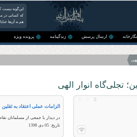
این‌گونه نیست ک
که کسانی در مرح
هم به آن‌ها عنای
گارخانه
ارسال پرسش
زندگینامه
پرونده ویژه
لهی
ين؛ تجلی‌گاه انوار الهی
الزامات عملی اعتقاد به ثقلین
در دیدار با جمعی از مسلمانان نق
تاریخ:
05 دى 1398