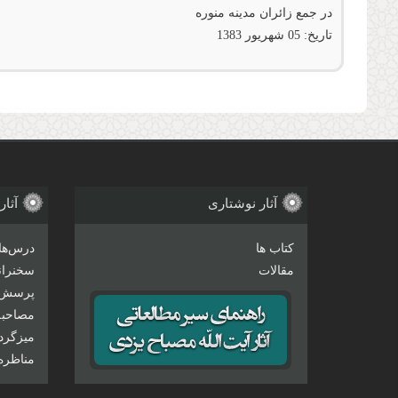
در جمع زائران مدینه منوره
تاریخ:
05 شهريور 1383
آثار نوشتاری
آثار
کتاب ها
درس‌ها
مقالات
سخنرانی
پرسش 
مصاحبه‌
میزگرد
مناظره‌