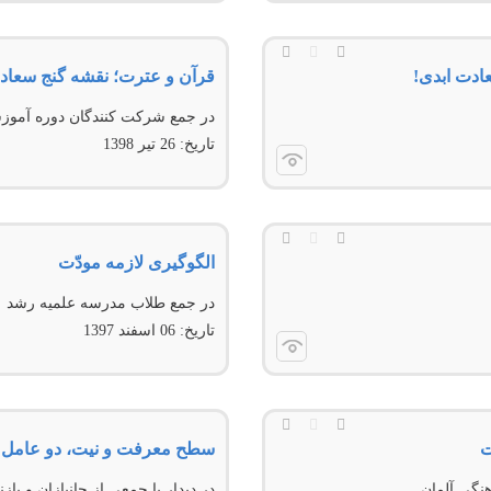
عادت ابدی!
قرآن و عترت؛ نقشه گنج سعاد
در جمع شرکت کنندگان دوره آموز
تاریخ:
26 تير 1398
الگوگیری لازمه مودّت
در جمع طلاب مدرسه علميه رشد
تاریخ:
06 اسفند 1397
ت
سطح معرفت و نیت، دو عامل 
هنگی آلمان
در دیدار با جمعی از جانبازان و ب