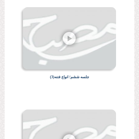
جلسه ششم؛ انواع فتنه(3)