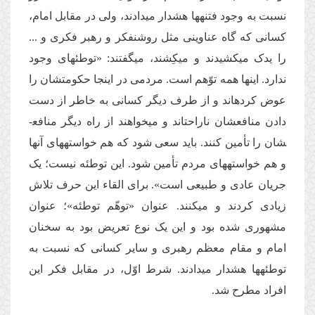
نسبت به وجود فتنه­ها هشدار می­دادند، ولی در مقابل امام،
کسانی که گاه عناوینی مثل روشنفکر و رهبر فکری و ...
را یدک می­کشیدند و می­کِشند، می­گفتند: «توطئه­ای وجود
ندارد. این­ها همه توّهم است. مردمی در این­جا حکومت­شان را
عوض کرده­اند و از طرف دیگر کسانی به خاطر از دست
دادن منافع­شان ناراحت­اند و می­خواهند از راه دیگر منافع­
شان را تأمین کنند. باید سعی شود که هم خواسته­های آن­ها
و هم خواسته­های مردم تأمین شود. این توطئه نیست؛ یک
جریان عادی و طبیعی است». برای القاء این حرف تلاش
زیادی کردند و می­کنند. عنوان «توهّم توطئه»؛ عنوان
مشهوری شده بود و این یک نوع تعریض بود به سخنان
امام و مقام معظم رهبری و سایر کسانی که نسبت به
توطئه­ها هشدار می­دادند. شرط اوّل، در مقابل فکر این
افراد مطرح شد.