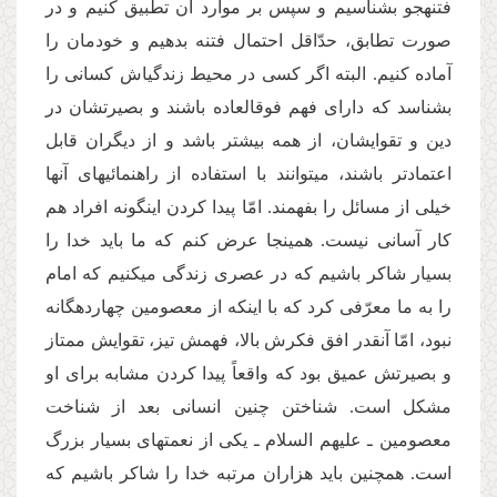
فتنه­جو بشناسیم و سپس بر موارد آن تطبیق کنیم و در
صورت تطابق، حدّاقل احتمال فتنه بدهیم و خودمان را
آماده کنیم. البته اگر کسی در محیط زندگی­اش کسانی را
بشناسد که دارای فهم فوق­العاده باشند و بصیرت­شان در
دین و تقوای­شان، از همه بیشتر باشد و از دیگران قابل
اعتمادتر باشند، می­توانند با استفاده از راهنمائی­های آن­ها
خیلی از مسائل را بفهمند. امّا پیدا کردن این­گونه افراد هم
کار آسانی نیست. همین­جا عرض کنم که ما باید خدا را
بسیار شاکر باشیم که در عصری زندگی می­کنیم که امام
را به ما معرّفی کرد که با این­که از معصومین چهارده­گانه
نبود، امّا آنقدر افق فکرش بالا، فهمش تیز، تقوایش ممتاز
و بصیرتش عمیق بود که واقعاً پیدا کردن مشابه برای او
مشکل است. شناختن چنین انسانی بعد از شناخت
معصومین ـ علیهم السلام ـ یکی از نعمت­های بسیار بزرگ
است. همچنین باید هزاران مرتبه خدا را شاکر باشیم که