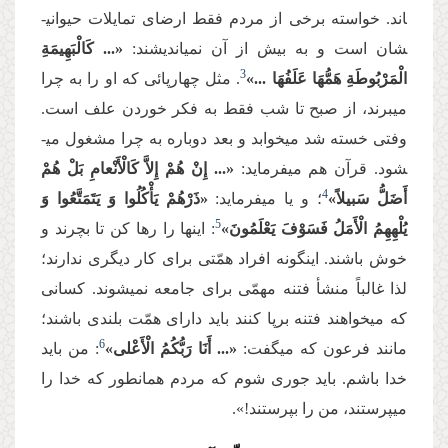
اند. خواسته برخی از مردم فقط ارضای تمایلات حیوانی­
شان است و به بیش از آن نمی­اندیشند:
«... كَالْبَهِیمَةِ
3
الْمَرْبُوطَةِ هَمُّهَا عَلَفُهَا ...»
. مثل چهارپائی که او را به چرا
می­برند، از صبح تا شب فقط به فکر خوردن علف است.
وفتی خسته شد می­خوابد و بعد دوباره به چرا مشغول می­
شود. قرآن هم می­فرماید:
«... إِنْ هُمْ إِلاَّ كَالْأَنْعامِ بَلْ هُمْ
4
أَضَلُّ سَبیلاً»
؛ و یا می­فرماید:
«ذَرْهُمْ یَأْكُلُوا وَ یَتَمَتَّعُوا وَ
5
یُلْهِهِمُ الْأَمَلُ فَسَوْفَ یَعْلَمُونَ»
: این­ها را رها کن تا بچرند و
خوش باشند. این­گونه افراد همّتی برای کار دیگری ندارند؛
لذا غالباً منشأ فتنه مهمّی برای جامعه نمی­شوند. کسانی
که می­خواهند فتنه برپا کنند باید دارای همّت بلندی باشند؛
6
مانند فرعون که می­گفت:
«... أَنَا رَبُّكُمُ الْأَعْلى‌‌»
: من باید
خدا باشم. باید جوری شوم که مردم همانطور که خدا را
می­پرستند، من را بپرستند!».