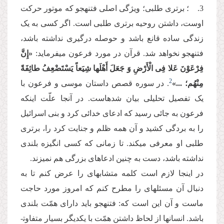
3. ؛ برتری طلبی؛ ویژگی اصلی فتنه­جو که موتور حرکت
اوست، داشتن روحیه برتری طلبی است. اگر کسی به یک
زندگی ساده قانع باشد و حوصله درگیری نداشته باشد،
فتنه­جو نخواهد شد. قرآن در مورد فرعون می­فرماید:
«إِنَّ
فِرْعَوْنَ عَلا فِی الْأَرْضِ وَ جَعَلَ أَهْلَها شِیَعاً یَسْتَضْعِفُ طائِفَةً
2
مِنْهُم‌‌؛ ...»
. در سوره قصص داستان موسی و فرعون با
یک تفصیل تحلیلی بیان شده­است. در آن­جا علّت این­که
فرعون به جائی رسید که ادعای خدائی کرد و بنی اسرائیل
را به بردگی کشید و آن همه ظلم و جنایت کرد را، برتری
طلبی او معرفی می­کند. تا زمانی که کسی انگیزه بلندی
نداشته باشد، دست به چنین ادعاهای بزرگی هم نمی­زند.
در این­جا لازم است کلمه متشابه­ای را عرض کنم تا به
دنبال آن مسئله­ای را مطرح کنم که امروز مورد حاجت
ماست و آن این است که: فتنه­جو باید دارای همّت بلندی
باشد. انسان­ها از لحاظ داشتن همّت با یکدیگر بسیار متفاوت­