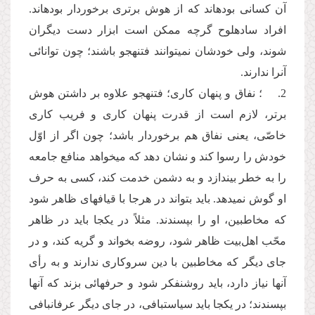
آن کسانی بوده­اند که از هوش برتری برخوردار بوده­اند.
افراد ساده­لوح گرچه ممکن است ابزار دست دیگران
شوند، ولی خودشان نمی­توانند فتنه­جو باشند؛ چون توانائی
آنرا ندارند.
2. ؛ نفاق و پنهان کاری؛ فتنه­جو علاوه بر داشتن هوش
برتر، لازم است از قدرت پنهان کاری و فریب کاری
خاصّی، یعنی نفاق هم برخوردار باشد؛ چون اگر از اوّل
خودش را رسوا کند و نشان دهد که می­خواهد منافع جامعه
را به خطر بیندازد و به دشمن خدمت کند، کسی به حرف
او گوش نمی­دهد. باید بتواند در هرجا با قیافه­ای ظاهر شود
که مخاطبین، او را بپسندند. مثلاً در یک­جا باید در ظاهر
محّب اهل‌بیت ظاهر شود، روضه بخواند و گریه کند، و در
جای دیگر که مخاطبین با دین سروکاری ندارند و به رأی
آن­ها نیاز دارد، باید روشنفکر شود و حرف­هائی بزند که آن­ها
بپسندند؛ در یک­جا باید سیاست­بافی، در جای دیگر عرفان­بافی