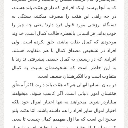
که به آن­جا برسند. این­که افرادی که دارای همّت بلند هستند،
در چه راهی این همّت را مصرف می­کنند، بستگی به
دستگاه ارزشی مورد قبول فرد دارد؛ یعنی چه چیز را
خوب بداند. هر انسانی بالفطره طالب کمال است. خداوند
موجودی که کمال طلب نباشد، خلق نکرده است، ولی
افراد در تشخیص مصداق کمال با هم متفاوت هستند.
افرادی که در رسیدن به کمال حقیقی پیشرفتی ندارند یا
به این خاطر است که تشخیص­شان نسبت به کمال
متفاوت است و یا انگیزه­شان ضعیف است.
در میان انسان­ها آن­هائی هم که همّت بلند دارند، اکثراً متعلّق
همّت­شان امور دنیائی است. اگر کاسب شوند، می­خواهند
میلیاردر شوند. می­خواهند نه تنها اختیار اموال خود بلکه
اختیار اموال سایر افراد را هم داشته باشند. امّا همّت بلندِ
صحیح این است که ما اوّل بفهمیم کمال چیست تا سعی
کنیم به آن کمال حقیقی برسیم. در این­جا فتوای بسیاری از