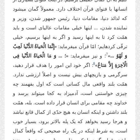
انسان­ها با فتوای قرآن اختلاف دارد. معمولاً گمان می­شود
که لذائذ دنیا، مقامات دنیا، رئیس جمهور شدن، وزیر و
نماینده شدن، ... این­ها خیلی مقامات عالی­ای است و باید
همّت کرد تا به این­ها رسید و اگر به این­ها برسیم، خیلی
ترقّی کرده­ایم؛ امّا قرآن می­فرماید:
«إِنَّمَا الْحَیاةُ الدُّنْیا لَعِبٌ
7
وَ لَهْوٌ ...»
؛ و نیز می­فرماید:
«؛ ... وَ مَا الْحَیاةُ الدُّنْیا فِی
8
الْآخِرَةِ إِلاَّ مَتاعٌ»
: اگر خود این امور را هدف قرار دهید،
سرگرمی و بازیچه­ای بیش نیست و اصلاً ارزشی ندارد.
همّت بلند واقعی مال کسانی است که اول بفهمند چه
چیزی خواستنی است، آدمی­زاد به کجا می­تواند برسد و
خداوند چه مقامی برای انسان قرار داده است. بله، همّت
بلند داشتن و این­که انسان به هیچ حدّی از کمال قانع نباشد
و هرجا رسید بخواهد که یک پله بالاتر برود، بسیار خوب
است، به شرط این­که در یک راه صحیحی که واقعاً کمال