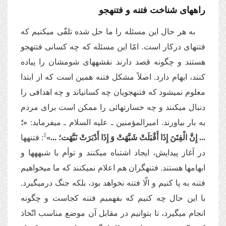
راه­های شناخت فتنه و فتنه­جو
به هر حال این مسئله را ما حل شده تلقّی می­کنیم که
فتنه­ای درکار است. امّا این مسئله که چه کسانی فتنه­جو
هستند و چگونه قصد دارند نقشه­های شوم­شان را پیاده
کنند، ابهام دارد. اصلاً مشکل فتنه همین است که از ابتدا
معلوم نمی­شود که فتنه­جویان چه کسانی­اند و چه اهدافی را
دنبال می­کنند و چه خسارت­هائی را ممکن است برای مردم
به بار بیاورند. امیرالمؤمنین ـ علیه السلام ـ می­فرماید:
«؛
1
... إِنَّ الْفِتَنَ إِذَا أَقْبَلَتْ شَبَّهَتْ وَ إِذَا أَدْبَرَتْ نَبَّهَت‌‌؛ ...»
: فتنه­ها
در آغاز پیدایش، ایجاد اشتباه می­کنند و توأم با شبهه­ها و
ابهام­ها هستند. فتنه­گران هم اعلام نمی­کنند که ما می­خواهیم
فتنه به پا کنیم و الّا فتنه نخواهد بود، بلکه جنگ درمی­گیرد.
با این حال چه کنیم که بفهمیم فتنه کجاست و چگونه
انجام می­گیرد، تا بتوانیم در مقابل آن موضع مناسب اتّخاذ