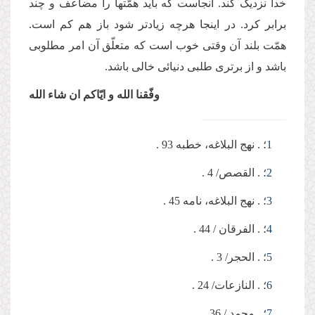
خدا نزدیک کند. آن­جاست که باید همّت­ها را مضاعف و چند
برابر کرد. در این­جا هرچه زیادتر شود باز هم کم است.
همّت بلند آن وقتی خوب است که متعلّق آن امر مطلوبی
باشد و از برتری طلبی دنیائی خالی باشد.
وفّقنا الله و ایّاکم ان شاء الله
1
؛ . نهج البلاغه، خطبه 93 .
2
؛ . القصص/ 4 .
3
؛ . نهج البلاغه، نامه 45 .
4
؛ . الفرقان / 44 .
5
؛ . الحجر/ 3 .
6
؛ . النازعات/ 24 .
7
؛ . محمد / 36 .