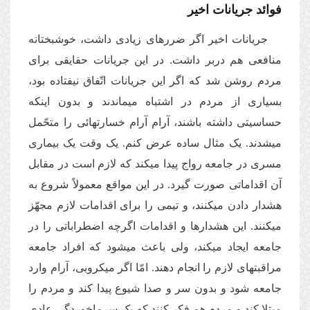
فوائد جریانات اخیر
جریانات اخیر اگر ضررهای زیادی داشت، خوشبختانه
منافعی هم دربر داشت. در این جریانات حقایقی برای
مردم روشن شد که اگر این جریانات اتّفاق نیفتاده بود،
بسیاری از مردم در اشتباه می­ماندند و بدون اینکه
حساسیتی داشته باشند، آرام آرام خسارت­هائی را متحّمل
می­شدند. یک مثال ساده عرض کنم. یک وقت یک بیماری
مسری در جامعه رواج پیدا می­کند که لازم است در مقابل
آن اقداماتی صورت گیرد. در این مواقع معمولاً شروع به
هشدار دادن می­کنند، و تیمی را برای اقدامات لازم مجهّز
می­کنند. این هشدارها و اقدامات اگرچه اضطراباتی را در
جامعه ایجاد می­کند، ولی باعث می­شود که افراد جامعه
مراقبت­های لازم را انجام دهند. امّا اگر میکروبی، آرام وارد
جامعه شود و بدون سر و صدا شیوع پیدا کند و مردم را
مبتلا کند و مردم هم فکر کنند که یک سرماخوردگی عادی