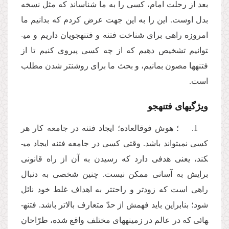
بعد از رحلت امام، کسی را به ما شناساند که مثل نسخه
بدل اوست. این را به این جهت عرض کردم که بدانیم ما
امروزه راهی برای شناخت فتنه و فتنه­جویان داریم و می­
توانیم تشخیص دهیم که از چه کسی پیروی کنیم تا از
فتنه­ها مصون بمانیم، و بحث ما برای روشن­تر شدن مطلب
است.
ویژگی­های فتنه­جو
1. ؛ هوش فوق­العاده؛ ایجاد فتنه در جامعه کار هر
کسی نمی­تواند باشد. وقتی کسی در جامعه فتنه ایجاد می­
کند، یعنی هدفی دارد که رسیدن به آن از راه قانونی
برایش به آسانی ممکن نیست. چنین شخصی به دنبال
راهی است که زودتر و راحت­تر به اهداف غلط خود نائل
شود؛ بنابراین باید فهمش از حدّ متعارف بالاتر باشد. فتنه­
هائی که در عالم در زمینه­های مختلف واقع شده، طرّاحان