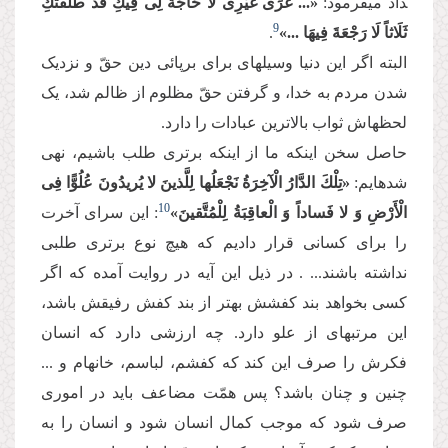
داد می­فرمود:
«... غُرِّی غَیْرِی لَا حَاجَةَ لِی فِیكِ قَدْ طَلَّقْتُكِ
9
ثَلَاثاً لَا رَجْعَةَ فِیهَا ...»
.
البته اگر این دنیا وسیله­ای برای برپائی دین حقّ و نزدیک
شدن مردم به خدا، و گرفتن حقّ مظلوم از ظالم شد، یک
لحظه­اش ثواب بالاترین عبادات را دارد.
حاصل سخن این­که ما از این­که برتری طلب باشیم، نهی
شده­ایم:
«تِلْكَ الدَّارُ الْآخِرَةُ نَجْعَلُها لِلَّذینَ لا یُریدُونَ عُلُوًّا فِی
10
الْأَرْضِ وَ لا فَساداً وَ الْعاقِبَةُ لِلْمُتَّقینَ»
: این سرای آخرت
را برای کسانی قرار دادیم که هیچ نوع برتری طلبی
نداشته باشند... . در ذیل این آیه در روایت آمده که اگر
کسی بخواهد بند کفشش بهتر از بند کفش رفیقش باشد،
این مرتبه­ای از علو دارد. چه ارزشی دارد که انسان
فکرش را صرف این کند که کفشم، لباسم، خانه­ام و ...
چنین و چنان باشد؟ پس همّت مضاعف باید در اموری
صرف شود که موجب کمال انسان شود و انسان را به