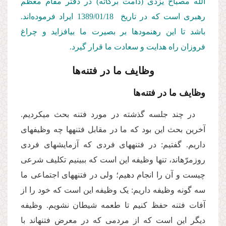
الله مصباح یزدی (دامت بركاته) در دفتر مقام معظم
رهبری است كه در تاریخ 1389/01/18
ایراد فرموده‌اند.
باشد تا این رهنمودها بر بصیرت ما بیافزاید و چراغ
فروزان راه هدایت و سعادت ما قرار گیرد.
وظایف ما در فتنه‌ها
وظایف ما در فتنه‌­ها
در چند جلسه گذشته در مورد فتنه بحث می­کردیم.
آخرین بحث این بود که ما در مقابل فتنه­ها چه وظیفه­ای
داریم. گفتیم: در فتنه­های فردی که آزمایش­های فردی
روزمرّه­اند، تنها وظیفه این است که ببینیم تکلیف شرعی
چیست و آن را انجام دهیم؛ ولی در فتنه­های اجتماعی ما
سه گونه وظیفه داریم: یک وظیفه این است که خود را از
آفات فتنه حفظ کنیم تا طعمه شیطان نشویم. وظیفه
دیگر این است که از مردمی که در معرض فتنه­اند با