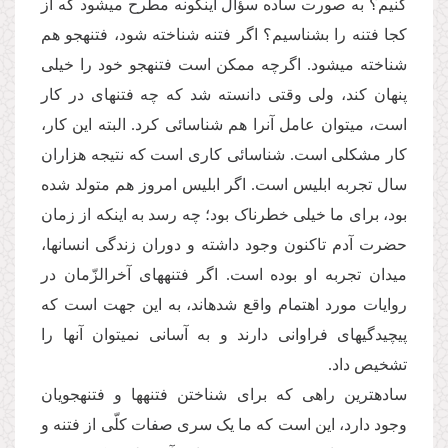
کنیم؟ به صورت ساده سؤال این­گونه مطرح می­شود که از
کجا فتنه را بشناسیم؟ اگر فتنه شناخته شود، فتنه­جو هم
شناخته می­شود. اگرچه ممکن است فتنه­جو خود را خیلی
پنهان کند، ولی وقتی دانسته شد که چه فتنه­ای در کار
است، می­توان عامل آنرا هم شناسائی کرد. البته این کار،
کار مشکلی است. شناسائی کاری است که نتیجه هزاران
سال تجربه ابلیس است. اگر ابلیس امروز هم متولد شده
بود، برای ما خیلی خطرناک بود؛ چه رسد به این­که از زمان
حضرت آدم تاکنون وجود داشته و دوران زندگی انسان­ها،
میدان تجربه او بوده است. اگر فتنه­های آخرالزّمان در
روایات مورد اهتمام واقع شده­اند، به این جهت است که
پیچیدگی­های فراوانی دارند و به آسانی نمی­توان آن­ها را
تشخیص داد.
ساده­ترین راهی که برای شناختن فتنه­ها و فتنه­جویان
وجود دارد، این است که ما یک سری صفات کلّی از فتنه و