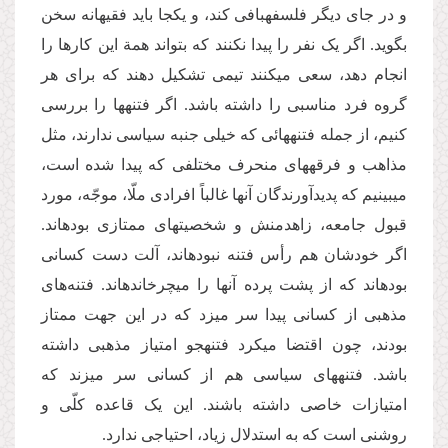
و در جای دیگر فلسفه­بافی کند، و یک­جا باید فقیهانه سخن
بگوید. اگر یک نفر را پیدا نکنند که بتواند همة این کارها را
انجام دهد، سعی می­کنند تیمی تشکیل دهند که برای هر
گروه فرد مناسبی را داشته باشد. اگر فتنه­ها را بررسی
کنیم، از جمله فتنه­هائی که خیلی جنبه سیاسی ندارند، مثل
مذاهب و فرقه­های منحرف مختلفی که پیدا شده است،
می­بینیم که پدیدآورندگان آن­ها غالباً افرادی ملّا، موجّه، مورد
قبول جامعه، زاهدمنش و شخصیت­های ممتازی بوده­اند.
اگر خودشان هم رأس فتنه نبوده­اند، آلت دست کسانی
بوده­اند که از پشت پرده آن­ها را می­چرخانده­اند. فتنه‌های
مذهبی از کسانی پیدا سر می­زد که در این جهت ممتاز
بودند، چون اقتضا می­کرد فتنه­جو امتیاز مذهبی داشته
باشد. فتنه­های سیاسی هم از کسانی سر می­زند که
امتیازات خاصی داشته باشند. این یک قاعده کلّی و
روشنی است که به استدلال زیاد، احتیاجی ندارد.