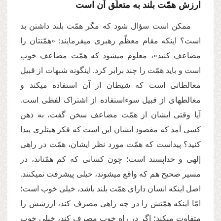
ارزش همّت بلند به متعلّق آن است
ممکن است سؤال شود که مگر همّت بلند داشتن بد
است؟ این­که مقام معظّم رهبری می­فرمایند: «همّت­تان را
مضاعف کنید»، معلوم می­شود که همّت مضاعف خوب
است و باید همّت را چند برابر کرد. این­گونه شبهات از قبیل
مغالطاتی است که شیطان از آن استفاده می­کند و
مغالطه­ای از قبیل سوءاستفاده از اشتراک لفظی است.
آیا وقتی ایشان از همّت مضاعف سخن گفت، به ذهن
کسی آمد که مقصود ایشان این است که فکر هیتلری پیدا
کنید؟ پیداست که همّت مورد نظر ایشان، همّت در راهی
إلهی و خداپسند است؛ چون کسانی که کم همّت­اند، در
مسیر صحیح هم که واقع می­شوند، خیلی پیشرفت نمی­کنند.
اصل این­که انسان دارای همّت بلند باشد، خیلی خوب است؛
امّا این­که همّتش را در چه راهی مصرف کند، ارزشش را
متفاوت می­کند؛ اگر در راه خوب مصرف کند، خیلی خوب