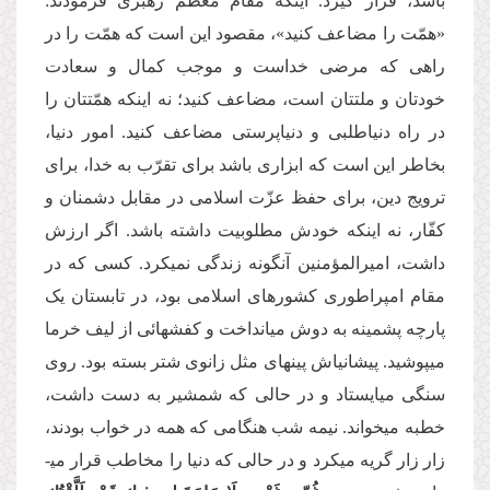
باشد، قرار گیرد. این­که مقام معظم رهبری فرمودند:
«همّت را مضاعف کنید»، مقصود این است که همّت را در
راهی که مرضی خداست و موجب کمال و سعادت
خودتان و ملت­تان است، مضاعف کنید؛ نه این­که همّت­تان را
در راه دنیاطلبی و دنیاپرستی مضاعف کنید. امور دنیا،
بخاطر این است که ابزاری باشد برای تقرّب به خدا، برای
ترویج دین، برای حفظ عزّت اسلامی در مقابل دشمنان و
کفّار، نه این­که خودش مطلوبیت داشته باشد. اگر ارزش
داشت، امیرالمؤمنین آن­گونه زندگی نمی­کرد. کسی که در
مقام امپراطوری کشورهای اسلامی بود، در تابستان یک
پارچه پشمینه به دوش می­انداخت و کفش­هائی از لیف خرما
می­پوشید. پیشانی­اش پینه­ای مثل زانوی شتر بسته بود. روی
سنگی می­ایستاد و در حالی که شمشیر به دست داشت،
خطبه می­خواند. نیمه شب هنگامی که همه در خواب بودند،
زار زار گریه می­کرد و در حالی که دنیا را مخاطب قرار می­