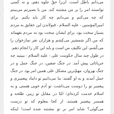
می‌دانم باطل است، آن‌را حقّ جلوه دهم‌ـ و نه کسی
توانسته امر را بر من مشتبه کند. من با بصیرتم می‌بینم
که چه می‌کنم و می‌دانم چه کار باید بکنم. برای
امیرالمؤمنین - علیه السلام - قبولاندن این حقایق به مردم
بسیار سخت بود. برای ایشان سخت بود به مردم بفهماند
که من اگر شمشیر می‌کِشم و هزاران نفر نمازخوان را
می‌کُشم، این تکلیف من است و باید این کار را انجام دهم.
در طول چند سال حکومت علی - علیه السلام - ببینید چه
جریاناتی پیش آمد. در جنگ صفین، در جنگ جمل و در
جنگ نهروان، مهمّ‌‌ترین مشکل علی همین امر بود. در جنگ
جمل آمدند و به او گفتند: ما می‌دانیم تو داماد پیغمبری و
پیغمبر تو را دوست می‌داشت. تو آدم خوبی هستی و به
اسلام خدمت کرده‌ای؛ امّا در مقابل تو زبیر، طلحه و
همسر پیغمبر هستند. از کجا معلوم که تو درست
می‌گوئی؟ شاید امر بر تو مشتبه شده است! اینکه