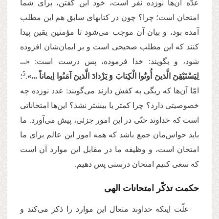
عدّه آن‌ها نوزده نفر است، خود این گفتن، برای شما
امتحان است؛ چرا؟ چون در کتابهای سابق هم این مطلب
آمده بود، و بیان آن موجب می‌شود تا مؤمنین یقین پیدا
کنند که این مطلب صحیحی است و بر ایمان‌شان افزوده
شود، و بگویند: خدا فرموده، پس درست است:
«...
5
لِیَسْتَیْقِنَ الَّذینَ أُوتُوا الْكِتابَ وَ یَزْدادَ الَّذینَ آمَنُوا إیماناً ...»
.
؛
امّا آن‌ها که ریگی به کفش دارند می‌گویند: عدد نوزده چه
خصوصیتی دارد؟ چرا کمتر یا بیشتر نشد؟ این‌ها امتحاناتی
است که خداوند حتّی در این امور جزئی، پیش می‌آورد. ما
باید حواس‌مان جمع باشد که همه امور این عالم برای ما
امتحان است، و وظیفه ما در مقابل این موارد آن است
که سعی کنیم امتحان درستی پس دهیم.
حکمت تذکّر امتحانات الهی
علّت اینکه خداوند متعال این موارد را ذکر می‌کند و