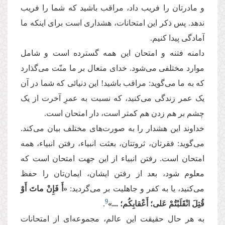
و مادرتان را فریب داد، مراقب باشید که شما را فریب
ندهد. پس ذکر این امتحانات، هشداری است برای اینکه ما
آمادگی پیدا کنیم.
دامنه فتنه و امتحان این همه گسترده است و شامل
موارد مختلفی می‌شود. خدای متعال بر ما منّت می‌گذارد
که به ما می‌گوید: مراقب باشید! این دنیائی که شما در آن
یک عمر زندگی می‌کنید، که نسبت به عمرِ آخرت از یک
چشم بر هم زدن هم کمتر است، دار امتحان است.
خداوند این هشدار را به صورت‌های مختلف بیان می‌کند.
می‌گوید: فقرتان، ثروتتان، بعثت انبیاء، رفتن انبیاء، همه
امتحان است. رفتن انبیاء از این جهت امتحان است که
معلوم شود، بعد از رفتن ایشان، ایمان‌تان را حفظ
می‌کنید، یا به کفر و جاهلیت بر می‌گردید:
«أَ فَإِنْ ماتَ أَوْ
9
قُتِلَ انْقَلَبْتُمْ عَلى‏؛ أَعْقابِكُم‏؛ ...»
.
به هر حال حقیقت این عالم، مجموعه‌ای از امتحانات