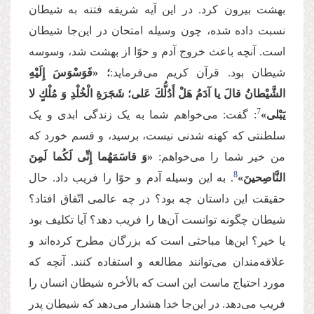
بهشت بیرون کرد. در این آیه شریفه فتنه به شیطان
نسبت داده شده، چون وسیله امتحان در این‌جا شیطان
است. آنچه باعث خروج آدم و حوّا از بهشت شد، وسوسه
شیطان بود. قرآن کریم می‌فرماید:
؛ «فَوَسْوَسَ إِلَیْهِ
الشَّیْطانُ قالَ یا آدَمُ هَلْ أَدُلُّكَ عَلى‏؛ شَجَرَةِ الْخُلْدِ وَ مُلْكٍ لا
7
یَبْلى‏»
: گفت: می‌خواهم شما به یک زندگی ابدی و یک
سلطنتی که کهنه شدنی نیست، برسید، و قسم خورد که
من خیر شما را می‌خواهم:
«وَ قاسَمَهُما إِنِّی لَكُما لَمِنَ
8
النَّاصِحینَ»
. به این وسیله آدم و حوّا را فریب داد. حال
حقیقت این داستان چه بود؟ در چه عالمی اتّفاق افتاد؟
شیطان چگونه توانست آن‌ها را فریب دهد؟ آیا تکلیف بود
یا خیر؟ این‌ها مباحثی است که بزرگان مطرح کرده‌اند و
علاقه‌مندان می‌توانند مطالعه و استفاده کنند. آنچه که
مورد احتیاج ماست این است که بالأخره شیطان انسان را
فریب می‌دهد. در این‌جا خدا هشدار می‌دهد که شیطان پدر