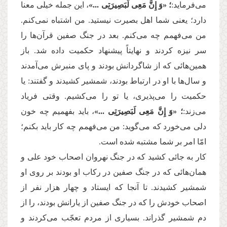
می‌فرماید:
؛ «وَ إِنَّ مَعِی لَبَصِیرَتِی ...»
، این جمله خیلی معنا
دارد؛ یعنی شما اهل بصیرت نیستید. من اشتباه نمی‌کنم.
من می‌فهمم چه می‌کنم. بعد در جنگ صفین قرآن‌ها را
سر نیزه کردند و نهایتاً پیشنهاد حکمیت داده شد. باز
همین‌هائی که از شاگردانش بودند و پای منبرش می‌آمدند
و سال‌ها با او در ارتباط بودند، شمشیر کشیدند و گفتند: یا
حکمیت را می‌پذیری، یا تو را می‌کشیم. وقتی فریاد
می‌زند:
؛ «وَ إِنَّ مَعِی لَبَصِیرَتِی ...»
، باید بفهمیم چه خون
دلی می‌خورد که می‌گوید: من می‌فهمم چه کار باید بکنم؛
امّا امر بر شما مشتبه شده است.
کار به جائی کشید که در جنگ نهروان اصحاب خود علی و
همان‌هائی که در جنگ صفین در رکاب او بودند بر روی او
شمشیر کشیدند. تا آنجا که ایستاد و چهار هزار نفر از
اصحاب خودش را که در جنگ صفین از یارانش بودند، را از
دم شمشیر گذراند. بسیاری از مردم تعجّب می‌کردند و