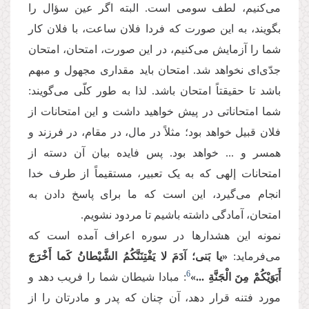
می‌کنیم، لطف سومی است. البته اگر عین سؤال را
بگویند، به این صورت که فردا فلان ساعت، با فلان کار
شما را آزمایش می‌کنیم، در این صورت، امتحان، امتحان
جدّی‌ای نخواهد شد. امتحان باید مقداری مجهول و مبهم
باشد تا حقیقتاً امتحان باشد. لذا به طور کلّی می‌گویند:
شما امتحاناتی در پیش خواهید داشت و این امتحانات از
فلان قبیل خواهد بود؛ مثلاً در مال، در مقام، در فرزند و
همسر و ... خواهد بود. پس فایده بیان آن دسته از
امتحانات إلهی که به یک تعبیر، مستقیماً از طرف خدا
انجام می‌گیرد، این است که ما برای پاسخ دادن به
امتحان، آمادگی داشته باشیم تا مردود نشویم.
نمونه این هشدارها در سوره اعراف آمده است که
می‌فرماید:
«یا بَنی‏؛ آدَمَ لا یَفْتِنَنَّكُمُ الشَّیْطانُ كَما أَخْرَجَ
6
أَبَوَیْكُمْ مِنَ الْجَنَّةِ ...»
: مبادا شیطان شما را فریب دهد و
مورد فتنه قرار دهد، آن چنان که پدر و مادرتان را از