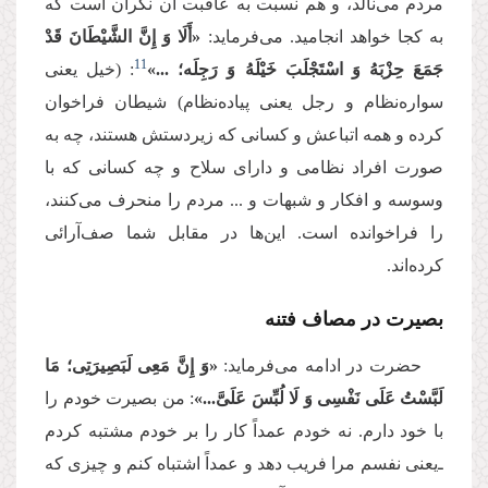
مردم می‌نالد، و هم نسبت به عاقبت آن نگران است که
به کجا خواهد انجامید. می‌فرماید:
«أَلَا وَ إِنَّ الشَّیْطَانَ قَدْ
11
جَمَعَ حِزْبَهُ وَ اسْتَجْلَبَ خَیْلَهُ وَ رَجِلَه‏؛ ...»
: (خیل یعنی
سواره‌نظام و رجل یعنی پیاده‌نظام) شیطان فراخوان
کرده و همه اتباعش و کسانی که زیردستش هستند، چه به
صورت افراد نظامی و دارای سلاح و چه کسانی که با
وسوسه و افکار و شبهات و ... مردم را منحرف می‌کنند،
را فراخوانده است. این‌ها در مقابل شما صف‌آرائی
کرده‌اند.
بصیرت در مصاف فتنه
حضرت در ادامه می‌فرماید:
«وَ إِنَّ مَعِی لَبَصِیرَتِی‏؛ مَا
لَبَّسْتُ عَلَى نَفْسِی وَ لَا لُبِّسَ عَلَیَّ...»
: من بصیرت خودم را
با خود دارم. نه خودم عمداً کار را بر خودم مشتبه کردم
ـ‌یعنی نفسم مرا فریب دهد و عمداً اشتباه کنم و چیزی که