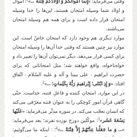
وقتی می‌فرماید:
«إِنَّما أَمْوالُكُمْ وَ أَوْلادُكُمْ فِتْنَة ...»
: اموال
و اولاد شما وسیله امتحان هستند، این‌ها را خدا وسیله
امتحان قرار داده است و برای همه هم وسیله امتحان
می‌باشند.
موارد دیگری هم وجود دارد که امتحان خاصّ است. این
موارد نیز چنین هستند که وقتی خدا آن‌ها را وسیله امتحان
برای کسی قرار می‌دهد، دیگر نمی‌توان آن‌ها را تغییر داد و
خواه‌ناخواه، واقع خواهند شد؛ مثل امتحاناتی که برای
حضرت ابراهیم - علی نبینا و آله و علیه السّلام - اتّفاق
2
افتاد:
«وَ إِذِ ابْتَلى‏؛ إِبْراهیمَ رَبُّهُ بِكَلِماتٍ‏؛ ...»
.
در این موارد، امتحان کننده و فاعلِ فتنه، خداست. حتّی
گاهی قرآن امور کوچکی را به عنوان فتنه معرّفی می‌کند
که انسان تعجّب می‌کند. در سوره مدثّر می‌فرماید:
«عَلَیْها
3
تِسْعَةَ عَشَر»
: موکّلین دوزخ نوزده نفرند؛ بعد می‌فرماید:
4
«... وَ ما جَعَلْنا عِدَّتَهُمْ إِلاَّ فِتْنَةً ...»
؛ : اینکه ما می‌گوئیم: