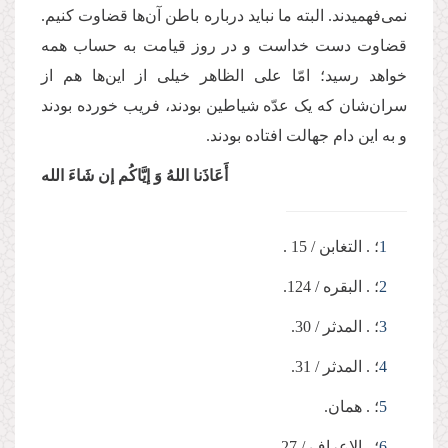
نمی‌فهمیدند. البته ما نباید درباره باطن آن‌ها قضاوت کنیم.
قضاوت دست خداست و در روز قیامت به حساب همه
خواهد رسید؛ امّا علی الظاهر خیلی از این‌ها هم از
سران‌شان که یک عدّه شیاطین بودند، فریب خورده بودند
و به این دام جهالت افتاده بودند.
أَعَاذَنا اللهُ وَ إیَّاکُم إن شَاءَ الله
1
؛ . التغابن / 15 .
2
؛ . البقره / 124.
3
؛ . المدثر / 30.
4
؛ . المدثر / 31.
5
؛ . همان.
6
؛ . الاعراف / 27.