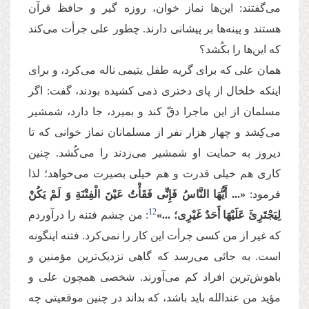
می‌گفتند: این‌ها نماز خوان، روزه گیر و حافظ قرآن
هستند و پینه‌ها بر پیشانی دارند. چطور علی جرأت می‌کند
که این‌ها را بکُشد؟
همان علی که برای گریه طفل یتیمی ناله می‌کرد، و برای
اینکه خلخال از پای دختری ذمی کشیده بودند، گفت: اگر
مسلمان از این ماجرا دقّ کند و بمیرد، جا دارد، شمشیر
می‌کِشد و چهار هزار نفر از مسلمانان نماز خوانی که تا
دیروز به حمایت او شمشیر می‌زدند را می‌کُشد. چنین
کاری هم خیلی قدرت و هم خیلی بصیرت می‌خواهد؛ لذا
فرمود:
«... أَیُّهَا النَّاسُ فَإِنِّی فَقَأْتُ عَیْنَ الْفِتْنَةِ وَ لَمْ یَكُنْ
12
لِیَجْتَرِئَ عَلَیْهَا أَحَدٌ غَیْرِی‏؛ ...»
: من چشم فتنه را درآوردم
که غیر از من کسی جرأت این کار را نمی‌کرد. فتنه اینگونه
است. به جائی می‌رسد که گاهی نزدیک‌ترین مؤمنین و
باهوش‌ترین افراد کم می‌آورند. شخصی همچون علی و
مؤید من عندالله باید باشد، که بداند در چنین موقعیتی چه