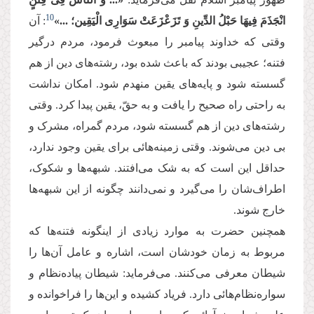
10
انْجَذَمَ فِیهَا حَبْلُ الدِّینِ وَ تَزَعْزَعَتْ سَوَارِی الْیَقِین‏؛ ...»
: آن
وقتی که خداوند پیامبر را مبعوث فرمود، مردم درگیر
فتنه‌؛ عجیبی بودند که باعث شده بود، رشته‌های دین از هم
گسسته شود و پایه‌های یقین منهدم شود. امکان نداشت
به راحتی راه صحیح را یافت و به حقّ، یقین پیدا کرد. وقتی
رشته‌های دین از هم گسسته شود، مردم گمراه، مشرک و
بی دین می‌شوند. وقتی زمینه‌هائی برای یقین وجود ندارد،
حداقل این است که به شک می‌افتند. شبهه‌ها و شکوک،
اطراف‌شان را می‌گیرد و نمی‌دانند چگونه از این شبهه‌ها
خارج شوند.
همچنین حضرت به موارد زیادی از اینگونه فتنه‌ها که
مربوط به زمان خودشان است، اشاره و عامل آن‌ها را
شیطان معرفی می‌کنند. می‌فرماید: شیطان پیاده‌نظام و
سواره‌نظام‌هائی دارد. فریاد کشیده و این‌ها را فراخوانده و