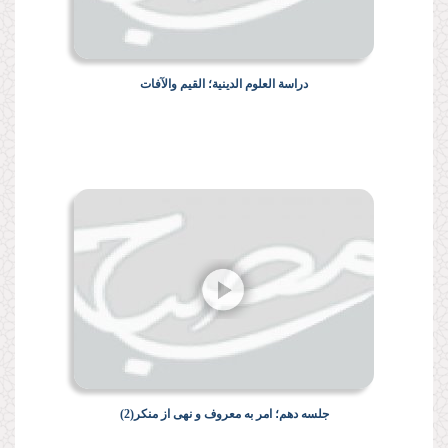
دراسة العلوم الدينية؛ القيم والآفات
جلسه دهم؛ امر به معروف و نهى از منكر(2)