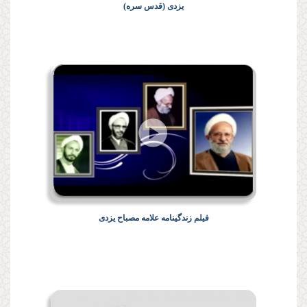
یزدی (قدس سره)
فیلم زندگینامه علامه مصباح یزدی