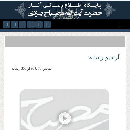
رفتن به محتوای اصلی
آرشیو رسانه
نمایش 73 تا 96 از 353 رسانه