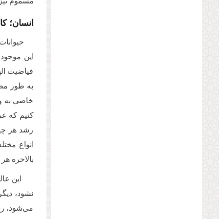
مسموم نیز 
انسان؛ کا
حیوانات
این موجود،
فیاضیت اله
به طور مطل
خاصی به وجو
کنیم که عمر
رشد هر چیز
انواع مختل
بالاخره هر
این عالم
نشود، دیگر
می‌شود، رش