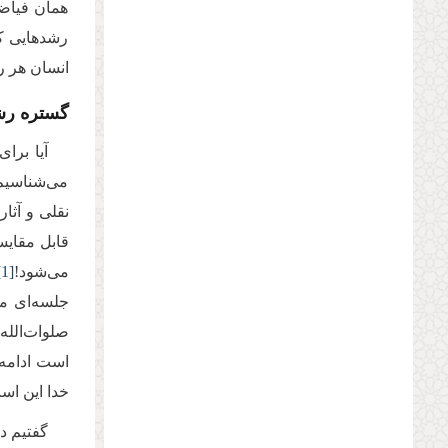
همان فیاضی
رشدهایی که
انسان هر ر
گستره رش
آیا برا
می‌شناسیم 
نقلی و آثار
قابل مقایس
می‌شود!
[1]
جلسه‌ای ما
صلوات‌الله‌
است ادامه 
خدا این است
گفتیم د