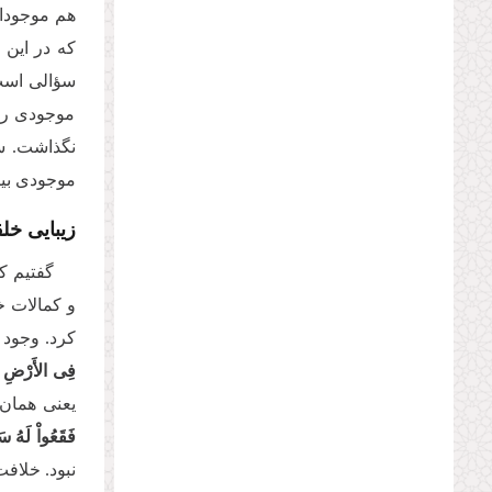
هم موجودات
که در این 
سؤالی است 
موجودی را 
نگذاشت. س
موجودی بیا
زیبایی خل
گفتیم ک
و کمالات خ
کرد. وجود 
فِی الأَرْضِ خَ
یعنی همان‌
فَقَعُواْ لَهُ س
نبود. خلاف