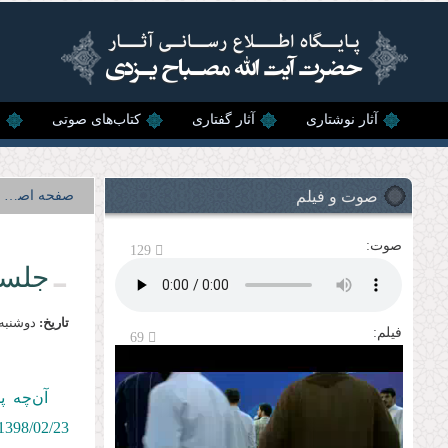
رفتن به محتوای اصلی
آثار نوشتاری
آثار گفتاری
کتاب‌های صوتی
ن
صوت و فیلم
صفحه اصلی
صوت:
129
جلسه
تاریخ:
دوشنبه, 23 ارديبهشت, 
فیلم:
69
آن‌چه پ
1398/02/
23