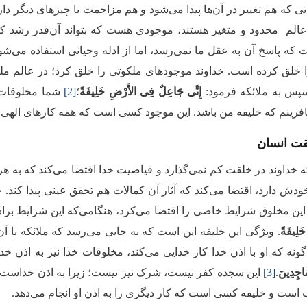
ی که هم تغییر در آن‌ها پیدا می‌شود و هم مزاحمت با چیزهای دیگر دار
عالم محدود و متغیر هستند، موجودی هست که بتواند آن‌قدر رشد کند
که پاسخ آن به عقل ما نمی‌رسد، اما از ادله وحیانی استفاده می‌شود 
خلق کرده است. خداوند موجودهای ملکوتی را خلق کرد؛ در عالم ملک
پس به ملائکه فرمود:
إِنِّی جَاعِلٌ فِی الأَرْضِ خَلِیفَةً
؛
[2]
شما مخلوقات ب
فرینم که خلیفه من باشد. این موجود کسی است که همه کارهای الهی را م
قت انسان
ه خداوند در خلقت کم نمی‌گذارد و فیاضیت خدا اقتضا می‌کند که به هر
ودش دارد، اقتضا می‌کند که آثار آن کمالات هم تحقق عینی پیدا کند
این مخلوق شرایط خاصی را اقتضا می‌کرد،‌ هنگامی‌که این شرایط بر
لِیفَةً
. ویژگی این خلیفه این است که به جایی می‌رسد که ملائکه‌ با آن 
گونه که او با اذن خدا کار خدایی می‌کند، مخلوقات خدا نیز به اذن خدا
َاجِدِینَ
.
[3]
این سجده کفر نیست، شرک نیز نیست؛ زیرا به اذن خداس
ت است و خلیفه کسی است که کار دیگری را به اذن او انجام می‌دهد.