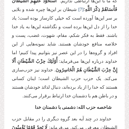
که ما با این‌ها ارتباطی نداریم.
اسْتَحْوَذَ عَلَیْهِمُ الشَّیْطَانُ
فَأَنسَاهُمْ ذِكْرَ اللَّهِ
؛
[7]
شیطان بر این‌ها چیره شده و بلایی
بر سر این‌ها آورده است که خیلی کارساز بوده است؛ یاد
خدا را از دل این‌ها برده است و نگذاشته این‌ها به یاد خدا
باشند. فقط به فکر شکم‌، مقام، شهوت‌، غضب‌، پست‌ و
خلاصه منافع خودشان هستند. شاید نمونه‌هایی از این
افراد و گروه‌ها را در این عصر نیز بتوانیم پیدا کنیم! اما
خداوند درباره این‌ها می‌فرماید:
أُوْلَئِكَ حِزْبُ الشَّیْطَانِ أَلَا
إِنَّ حِزْبَ الشَّیْطَانِ هُمُ الْخَاسِرُونَ
. خداوند نیز حزب‌سازی
می‌کند. یک حزب حزب‌ الشیطان است؛ اینان کسانی
هستند که خدا را از یاد برده‌اند، دنبال لذائذ خودشان هستند
و در باطن هم با دشمنان خدا ارتباط برقرار می‌کنند.
شاخصه حزب الله: دشمنی با دشمنان خدا
خداوند در چند آیه بعد گروه دیگری را در مقابل حزب
الشیطان معرفی می‌کند. می‌فرماید:
لَا تَجِدُ قَوْمًا یُؤْمِنُونَ