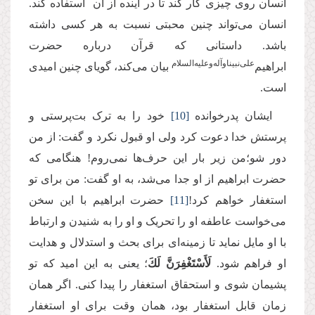
انسان روی چیزی کار کند تا در آینده از آن استفاده کند.
انسان می‌‌تواند چنین محبتی نسبت به هر کسی داشته
باشد. داستانی که قرآن درباره حضرت
علی‌نبیناوآله‌وعلیه‌السلام
ابراهیم‌
بیان می‌کند، گویای چنین امیدی
است.
ایشان پدرخوانده
[10]
خود را به ترک بت‌پرستی و
پرستش خدا دعوت کرد ولی او قبول نکرد و گفت: از من
دور شو؛من زیر بار این حرف‌ها نمی‌روم! هنگامی که
حضرت ابراهیم از او جدا می‌شد، به او گفت: من برای تو
استغفار خواهم کرد!
[11]
حضرت ابراهیم با این سخن
می‌خواست عاطفه‌ او را تحریک و او را به شنیدن و ارتباط
با او مایل نماید تا زمینه‌ای برای بحث و استدلال و هدایت
او فراهم شود.
لَأَسْتَغْفِرَنَّ لَكَ
؛ یعنی به این امید که تو
پشیمان شوی و استحقاق استغفار را پیدا کنی. اگر همان
زمان قابل استغفار بود، همان وقت برای او استغفار