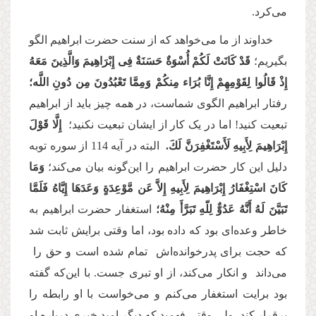
می‌کرد.
خداوند از ما می‌خواهد که از سنت حضرت ابراهیم الگو
بگیریم؛
قَدْ كَانَتْ لَكُمْ أُسْوَةٌ حَسَنَةٌ فِی إِبْرَاهِیمَ وَالَّذِینَ مَعَهُ
إِذْ قَالُوا لِقَوْمِهِمْ إِنَّا بُرَاء مِنكُمْ وَمِمَّا تَعْبُدُونَ مِن دُونِ اللَّه؛
رفتار ابراهیم الگوی شماست، در همه چیز باید از ابراهیم
تبعیت کنید! اما در یک کار از ایشان تبعیت نکنید؛
إِلَّا قَوْلَ
إِبْرَاهِیمَ لِأَبِیهِ لَأَسْتَغْفِرَنَّ لَكَ.
البته در آیه 114 از سوره توبه
دلیل این کار حضرت ابراهیم را این‌گونه بیان می‌کند؛
وَمَا
كَانَ اسْتِغْفَارُ إِبْرَاهِیمَ لِأَبِیهِ إِلاَّ عَن مَّوْعِدَةٍ وَعَدَهَا إِیَّاهُ فَلَمَّا
تَبَیَّنَ لَهُ أَنَّهُ عَدُوٌّ لِلّهِ تَبَرَّأَ مِنْهُ؛
استغفار حضرت ابراهیم به
خاطر وعده‌ای بود که داده بود، اما وقتی برایش ثابت شد
که حجت برای پدرخوانده‌اش تمام شده است و حق را
می‌داند و انکار می‌کند، از او تبری جست. با این‌که گفته
بود برایت استغفار می‌کنم و می‌خواست با او رابطه‌ را
برقرار کند، ولی وقتی فهمید که دیگر امید خیری درباره‌ او