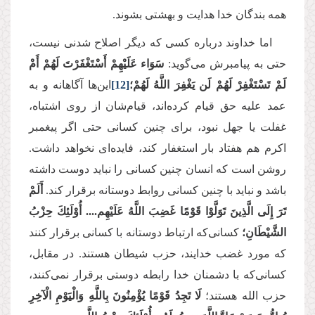
همه بندگان خدا هدایت و بهشتی بشوند.
اما خداوند درباره کسی که دیگر اصلاح شدنی نیست،
حتی به پیامبرش می‌گوید:
سَوَاء عَلَیْهِمْ أَسْتَغْفَرْتَ لَهُمْ أَمْ
لَمْ تَسْتَغْفِرْ لَهُمْ لَن یَغْفِرَ اللَّهُ لَهُمْ؛
[12]
این‌ها آگاهانه و به
عمد علیه حق قیام کرده‌اند، قیام‌شان از روی اشتباه،
غفلت یا جهل نبود، برای چنین کسانی حتی اگر پیغمبر
اکرم هم هفتاد بار استغفار کند، فایده‌ای نخواهد داشت.
روشن است که انسان چنین کسانی را نباید دوست داشته
باشد و نباید با چنین کسانی روابط دوستانه برقرار کند.
أَلَمْ
تَرَ إِلَى الَّذِینَ تَوَلَّوْا قَوْمًا غَضِبَ اللَّهُ عَلَیْهِم.... أُوْلَئِكَ حِزْبُ
الشَّیْطَانِ؛
کسانی‌که ارتباط دوستانه با کسانی برقرار کنند
که مورد غضب خدایند، حزب شیطان هستند. در مقابل،
کسانی‌که با دشمنان خدا رابطه دوستی برقرار نمی‌کنند،
حزب الله هستند؛
لَا تَجِدُ قَوْمًا یُؤْمِنُونَ بِاللَّهِ وَالْیَوْمِ الْآخِرِ