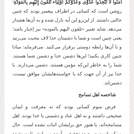
آمَنُوا لَا تَتَّخِذُوا عَدُوِّی وَعَدُوَّكُمْ أَوْلِیَاء تُلْقُونَ إِلَیْهِم بِالْمَوَدَّةِ
؛
روشن است که کسانی در اطراف پیغمبر بودند که چنین
حالتی داشتند. از این‌رو این آیه نازل شده و به آن‌ها هشدار
می‌دهد. شاید تعبیر «تلقون الیهم بالموده» نیز اِخبار باشد؛
یعنی چنین است و شما با دشمنان خدا لاف محبت می‌زنید
و با آن‌ها رابطه دوستی برقرار می‌کنید. می‌فرماید: مبادا
چنین کاری بکنید! این‌ها دشمن خدا و دشمن شما هستند.
شما را به خاطر این‌که مؤمن هستند، دشمن می‌دارند. با
خدا نیز از آن جهت که با خواسته‌هایشان موافق نیست،
دشمن‌اند.
شاخصه اهل تسامح
فرض سوم کسانی بودند که نه معرفت و ایمان
صحیحی داشتند و نه اهل عناد و دشمنی با خدا بودند. اهل
مسامحه‌اند، یا هنوز حق برایشان اثبات نشده است. حال
ممکن است در صدد تحقیق برآمده و برایش ثابت نشده