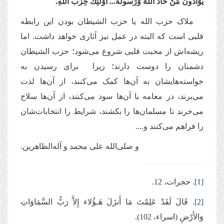
یُوَادُّونَ مَنْ حَادَّ اللَّهَ وَرَسُولَهُ... أُوْلَئِكَ حِزْبُ اللَّهِ.
ملاک حزب‌ الله یا حزب الشیطان بودن این رابطه
قلبی است که البته در عمل نیز آثاری خواهد داشت. اما
ریشه‌اش از محبت قلبی شروع می‌شود؛ حزب الشیطان
دشمنان را دوست دارند؛ زیرا برای رسیدن به
خواسته‌هایشان به آن‌ها کمک می‌کنند، از آن‌ها لذت
می‌برند، در معامه با آن‌ها سود می‌کنند، از آن‌ها سلاح
می‌خرند تا مسلمان‌ها را بکشند، شرایط را انتخابات‌شان
را فراهم می‌کنند و....
و صلی‌الله علی محمد و آله‌الطاهرین.
[1]
. حجرات، 12.
[2]
. قَالَ لَقَدْ عَلِمْتَ مَا أَنزَلَ هَـؤُلاء إِلاَّ رَبُّ السَّمَاوَاتِ
وَالأَرْضِ (اسراء، 102).