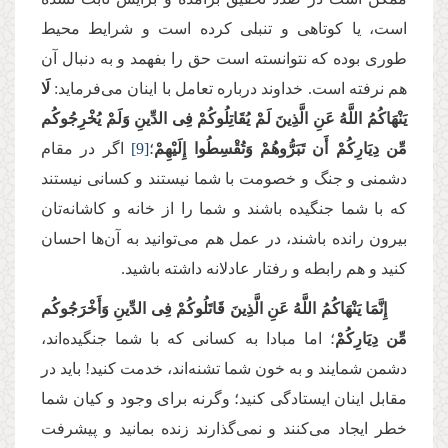
است، یا کوتاهی و تنبلی کرده است و شرایط محیط
طوری بوده که نتوانسته است حق را بفهمد و به دنبال آن
هم نرفته است. خداوند درباره تعامل با اینان می‌فرماید:
لَا
یَنْهَاكُمُ اللَّهُ عَنِ الَّذِینَ لَمْ یُقَاتِلُوكُمْ فِی الدِّینِ وَلَمْ یُخْرِجُوكُم
مِّن دِیَارِكُمْ أَن تَبَرُّوهُمْ وَتُقْسِطُوا إِلَیْهِمْ
؛
[9]
اگر در مقام
دشمنی و جنگ و خصومت با شما نیستند و کسانی نیستند
که با شما جنگیده باشند و شما را از خانه و کاشانه‌تان
بیرون رانده باشند، در عمل هم می‌توانید به آن‌ها احسان
کنید و هم رابطه و رفتار عادلانه داشته باشید.
إِنَّمَا یَنْهَاكُمُ اللَّهُ عَنِ الَّذِینَ قَاتَلُوكُمْ فِی الدِّینِ وَأَخْرَجُوكُم
مِّن دِیَارِكُمْ
؛ اما مبادا به کسانی که‌ با شما جنگیده‌اند،
دشمن شمایند و به خون شما تشنه‌اند، خدمت کنید! باید در
مقابل اینان ایستادگی کنید؛ وگرنه برای وجود و کیان شما
خطر ایجاد می‌کنند و نمی‌گذارند زنده بمانید و پیشرفت