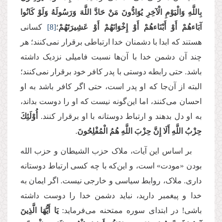
بِاللَّهِ وَالْیَوْمِ الْآخِرِ یُوَادُّونَ مَنْ حَادَّ اللَّهَ وَرَسُولَهُ وَلَوْ كَانُوا
آبَاءهُمْ أَوْ أَبْنَاءهُمْ أَوْ إِخْوَانَهُمْ أَوْ عَشِیرَتَهُمْ
؛
[8]
کسانی
هستند که ابدا با دشمنان خدا ارتباطی برقرار نمی‌کنند؛ هر
چند آن دشمن خدا با آن‌ها نسبت فامیلی نزدیک داشته
باشد. حتی رابطه دوستی با پدر کافر خود برقرار نمی‌کنند؛
البته از آن‌جا که او پدر است، حتی اگر کافر باشد به او
احسان می‌کنند، اما این‌گونه نیست که او را دوست بداند،
به او دل بدهند و ارتباط دوستانه با او برقرار کنند.
أُوْلَئِكَ
حِزْبُ اللَّهِ أَلَا إِنَّ حِزْبَ اللَّهِ هُمُ الْمُفْلِحُونَ
.
بر اساس این آیات، ملاک حزب ‌الشیطان و حزب الله
بودن «مودت» است، و این‌که با چه کسی ارتباط دوستانه
داری. ملاک، روابط سیاسی و خارجی نیست. اگر ایمان به
خدا و پیغمبر دارید، نباید دشمن خدا را دوست داشته
باشی! در ابتدای سوره ممتحنه می‌فرماید:
یَا أَیُّهَا الَّذِینَ