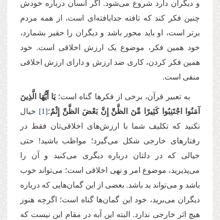
و دیگران دارد شروع می‌شود. اگر انسان درباره خودش
چنین فکر کند که تافته جدابافته‌ای است، از همه مردم
برتر است، او باید محور باشد و دیگران را حقیر بشمارد،
خود همین فکر، موضوع یک ارزش اخلاقی است. خود
همین فکر کردن، کاری ضد ارزش و دارای ارزش اخلاقی
منفی است.
به تعبیر قرآن، برخی از فکرها گناه است؛
یَا أَیُّهَا الَّذِینَ
آمَنُوا اجْتَنِبُوا كَثِیرًا مِّنَ الظَّنِّ إِنَّ بَعْضَ الظَّنِّ إِثْمٌ
؛
[1]
خیال
نکنید که تکلیف شما با ارزش‌های اخلاقی‌تان فقط در
رفتارهای خارجی شکل می‌گیرد؛ مواظب باشید! حتی
خیالی که در دلتان درباره دیگری می‌کنید و آن را
می‌پذیرید، موضوع امر و نهی اخلاقی است؛ می‌تواند خوب
باشد و می‌تواند بد باشد. بعضی از این گمان‌هایی که درباره
دیگران می‌برید، خود این گمان‌ها گناه است؛ اگرچه هنوز
هیچ اثر خارجی ندارد. البته این آیه در مقام این نیست که