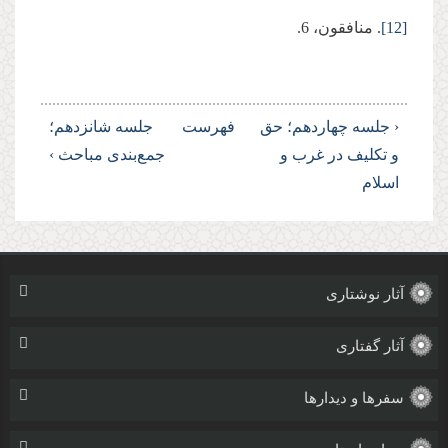
[12]
. منافقون، 6.
‹ جلسه چهاردهم؛ حق
فهرست
جلسه شانزدهم؛
و تکلیف در غرب و
جمع‌بندی مباحث ›
اسلام
آثار نوشتاری
آثار گفتاری
سفرها و دیدارها