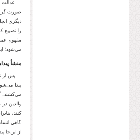
عدالت ر
صورت گرفته
دیگری انجام
را تضییع ک
مفهوم عمیق
می‌شود؛ ای
منشأ پید
پس از ت
پیدا می‌شو
می‌کشند، گ
والدین در 
کنند، بنابر
گاهی انسان
از این‌جا پ