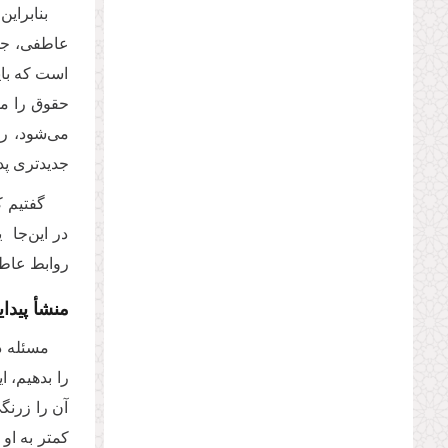
بنابراین
عاطفی، جسم
است که بای
حقوق را مط
می‌شود، رش
جدیدتری پدی
گفتیم که
در این‌جا 
روابط عاطفی
منشأ پیدا
مسئله دی
را بدهیم، ا
آن را زرنگ
کمتر به او