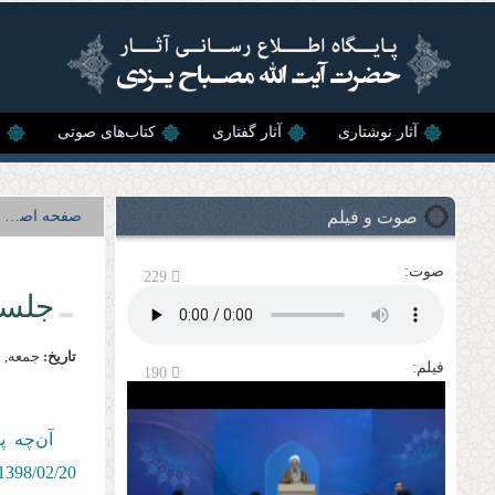
رفتن به محتوای اصلی
آثار نوشتاری
آثار گفتاری
کتاب‌های صوتی
ن
صوت و فیلم
صفحه اصلی
صوت:
229
جلسه
تاریخ:
جمعه, 20 ارديبهشت, 1398
فیلم:
190
آن‌چه پ
1398/02/
20