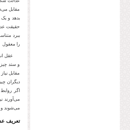
عدالت شکل 
مقابل می‌ده
بدهد و یک 
حقیقت عدال
ببرد متناس
را معقول و
عقل انس
و ستد چیزی
مقابل نیاز
دیگران چیز
اگر روابط 
می‌آورند ن
می‌شوند و 
تعریف عد