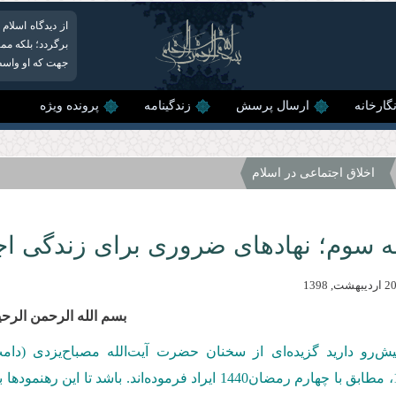
از دیدگاه اسلام
برگردد؛ بلکه مم
جهت که او واسطه
گارخانه
ارسال پرسش
زندگینامه
پرونده ویژه
اخلاق اجتماعی در اسلام
 سوم؛ نهادهای ضروری برای زندگی اج
بسم الله الرحمن الرحی
یش‌رو دارید گزیده‌ای از سخنان حضرت آیت‌الله مصباح‌یزدی (دا
، مطابق با چهارم رمضان1440 ایراد فرموده‌اند. باش