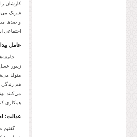
کارشان را 
شریک می‌شون
و صدها میل
اجتماعی ا
عامل پید
جامعه‌ش
زنبور عسل 
متولد می‌ش
هم زندگی کن
می‌کنند به
همکاری کنی
عدالت؛ اص
گفتیم م