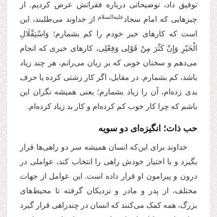
توفیق داد، توضیحاتی درباره فقراتش عرض کردیم. از
‌علیه‌السلام
چیزهایی که امام سجاد
از خداوند می‌طلبند، این
است که کارهای خیر خودم را کم بشمارم؛ وَاسْتِقْلَالِ
الْخَیْرِ وَإِنْ كَثُرَ مِنْ قَوْلِی وَفِعْلِی، کارهای خیری که انجام
می‌دهم و سخنان خوبی که بر زبان می‌رانم،‌ هر چند زیاد
باشد، کم بشمارم. در مقابل، اگر کار زشتی کرده یا حرف
بدی زده‌ام، آن را زیاد بشمارم؛ یعنی همیشه نگران این
باشم که چرا کار خوب کم کرده‌ام و کار بد زیاد کرده‌ام.
حب ذات؛ انگیزه‌ای دو سویه
خداوند برای این‌که انسان همیشه سر دو راهی‌ها قرار
بگیرد و با اختیار خودش راهی را انتخاب کند، عواملی در
درون و پیرامون او قرار داده است. این عوامل از جهات
مختلف، از پدر و مادر و نزدیکان گرفته تا محیط‌های
بزرگ‌، همه کمک می‌کنند که انسان در چندراهی قرار گیرد