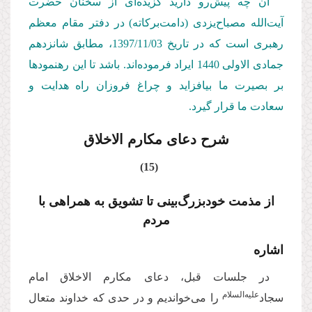
آن چه پیش‌رو دارید گزیده‌ای از سخنان حضرت
آیت‌الله مصباح‌یزدی (دامت‌بركاته) در دفتر مقام معظم
رهبری است كه در تاریخ 1397/11/03، مطابق شانزدهم
جمادی الاولی 1440 ایراد فرموده‌اند. باشد تا این رهنمودها
بر بصیرت ما بیافزاید و چراغ فروزان راه هدایت و
سعادت ما قرار گیرد.
شرح دعای مکارم الاخلاق
(15)
از مذمت خودبزرگ‌بینی تا تشویق به همراهی با
مردم
اشاره
در جلسات قبل، دعای مکارم الاخلاق امام
علیه‌السلام
سجاد
را می‌خواندیم و در حدی که خداوند متعال