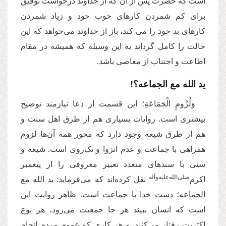
است که حضرت پس از آن که از خداوند درخواست توفیق
برای کم شمردن کارهای خوب خود و زیاد شمردن
کارهای بد خود را می کند، باز از خداوند می‌خواهد که این
حالت را کامل گرداند به این‌ وسیله که همیشه در مقام
اطاعت و اجتناب از معاصی باشد.
ید الله مع الجماعه؟!
وَلُزُومِ الْجَمَاعَةِ؛ این قسمت از دعا نیازمند توضیح
بیشتری است. روایات بسیاری هم از طرق اهل سنت و
هم از طرق شیعه وجود دارد که محور همه آن‌ها لزوم
همراهی با جماعت و عدم انزوا و تک‌روی است. شیعه و
سنی با سندهای متعدد تعبیر معروفی را از پیغمبر
‌صلی‌الله‌علیه‌وآله
اکرم
نقل کرده‌اند که می‌فرماید: ید الله مع
الجماعه؛ دست خدا با جماعت است. ظاهر روایت این
است که انسان ببیند هر جا جمعیت می‌رود، هر نوع
اکثریت رفتار می‌کنند، و هر کاری که عموم مردم انجام