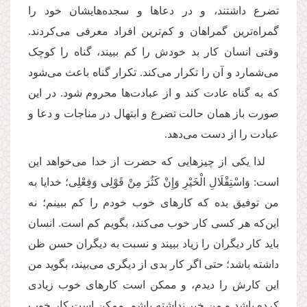
تضرع داشتند، و در دعاها و سجده‌هایشان خود را
گمراه‌ترین گمراهان و کم‌ترین افراد معرفی می‌کردند.
وقتی انسان کار بد خودش را کم ببیند، گناه را کوچک
می‌شمارد و آن را تکرار می‌کند. تکرار گناه باعث می‌شود
که به گناه عادت کند و از عبادت‌ها محروم شود. در این
صورت باز همان حالت تضرع و ابتهال در مناجات و دعا و
عبادت را از دست می‌دهد.
لذا یکی از چیزهایی که حضرت از خدا می‌خواهد این
است: وَاسْتِقْلَالِ الْخَیْرِ وَإِنْ كَثُرَ مِنْ قَوْلِی وَفِعْلِی؛ خدایا به
من توفیق بده که کارهای خوب خودم را کم ببینم؛ نه
این‌که هر کسی کار خوب می‌کند، بگویم کم است. انسان
باید کار دیگران را زیاد ببیند و نسبت به دیگران حسن ظن
داشته باشد؛ حتی اگر کار بدی از دیگری می‌بیند، بگوید من
این کارش را دیدم، و ممکن است کارهای خوب زیادی
کرده باشد و من خبر نداشته باشم. ممکن است کار خوب