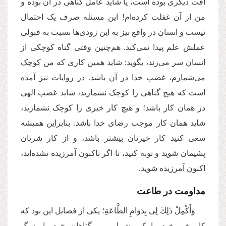
آفت دیگری بوده است، یا شاید عامل گناهی در آن بوده و
من از آن غفلت کرده‌ام! این مسئله صرف یک احتمال
نیست و انسان در واقع نیز به این زودی‌ها نسبت به قبولی
عملش علم پیدا نمی‌کند. هم‌چنین وقتی گناه کوچکی از
انسان سر می‌زند، بگوید: شاید همین کاری که من کوچک
می‌شمارم، غضب خدا در آن باشد. در روایات نیز آمده
است که هیچ گناهی را کوچک نشمارید، شاید غضب الهی
در همان کار باشد؛ و هیچ کار خیری را کوچک نشمارید،
شاید همان کار موجب رضای خدا باشد. بنابراین همیشه
سعی کنید کار خیرتان بیشتر باشد، و از کار شرتان
پشیمان شوید و توبه کنید، تا اگر تاکنون آمرزیده نشده‌اید،
اکنون آمرزیده شوید.
مداومت در طاعت
وَأَكْمِلْ ذَلِكَ لِی بِدَوَامِ الطَّاعَةِ؛ یکی از فضایل این بود که
کار خیر خود را کم بشماریم و گناهان خود را بزرگ