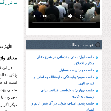
ما قرار گیر
فهرست مطالب
اللَّهُمَّ ص
معنای واژ
جلسه اول؛ بحثی مقدماتی در شرح دعای
مکارم الاخلاق
در این ف
جلسه دوم؛ ریشه فضایل
بِهُدًى صَا
جلسه سوم؛ وابستگی خلیفة‌الله به لطف و
است که هر ک
قدرت الهی
متعنی بهَد
جلسه چهارم؛ درخواست فراغت برای
رسیدن به غایت
«صالح» با 
جلسه پنجم؛ اهداف طولی در آفرینش عالم و
دیگر اگر رو
انسان