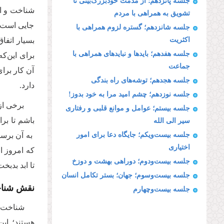
جلسه پانزدهم؛ از مذمت خودبزرگ‌بینی تا
شناخت و انگ
تشویق به همراهی با مردم
جایی است ک
جلسه شانزدهم؛ گستره لزوم همراهی با
اکثریت
بسیار اتفاق
جلسه هفدهم؛ بایدها و نبایدهای همراهی با
برای این‌که
جماعت
آن کار برای
جلسه هجدهم؛ توشه‌های راه بندگی
دارد.
جلسه نوزدهم؛ چشم امید مرا به خود بدوز!
برخی از 
جلسه بیستم؛ عوامل و موانع قلبی و رفتاری
باشم تا برا
سیر الی الله
جلسه بیست‌ویکم؛ جایگاه دعا برای امور
به آن برسد
اختیاری
که امروز ا
جلسه بیست‌ودوم؛ دوراهی بهشت و دوزخ
تا ابد بدبخ
جلسه بیست‌وسوم؛ جهان؛ بستر تکامل انسان
نقش شناخ
جلسه بیست‌وچهارم
شناخت‌ه
هستند؛ این