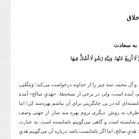
خلاق
به سعادت
ا أَزِیغُ عَنْهَا، وَنِیَّةِ رُشْدٍ لَا أَشُكُّ فِیهَا
 آل محمد، سه چیز را از خداوند درخواست می‌کند؛ وَمَتِّعْنِی
واندیم، آمده است، ولی در برخی از نسخه‌ها، «بهَدیٍ صالح» آمده‌
یسته‌ای که در پی جایگزینی برای آن نباشم بهره‌مند کن! اما
 به طرف به روش دیگری نروم بهره مند ساز. از جهتی وصف
یم شایسته است و گاهی می‌گوییم ناشایسته است. به عبارت
َدیٍ صالح، اما اگر ناشایست باشد درباره آن می‌گوییم هَدیٍ