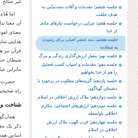
غیر صالح.
جلسه ششم؛ مقدمات و آفات دست‌یابی به
اما هُد
هدف خلقت
آن معنا ند
جلسه هفتم؛ چرایی درخواست نیازهای مادی
از خدا
معنای لغوی
جلسه هشتم؛ سه عنصر اصلی برای رسیدن
هدایتی شای
به سعادت
قرآن نیز هدایت
جلسه نهم؛ معیار ارزش‌گذاری زندگی و مرگ
شیطان حتم 
جلسه دهم؛ مقدمات و اسباب کسب فضایل
بنابراین عب
را هم از خدا بخواهیم
جلسه یازدهم؛ گزینه‌های مطلوب در برخورد با
حضرت در ف
دشمنان گوناگون
راه صحیحی ب
جلسه دوازدهم؛ ملاک ارزش اخلاقی در اسلام
شناخت و ا
جلسه سیزدهم؛ ارزش‌های اجتماعی؛ مکارم
اخلاقی باواسطه
همان‌گو
جلسه چهاردهم؛ قرب الهی، ملاک ارزش
ذکر یک مق
اخلاقی در اسلام
اساس همه اح