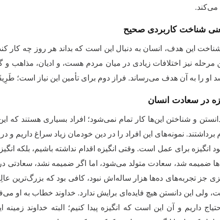
 می‌کند.
عنی شناخت کاربردی صحیح
ناخت این هدف، انسان به دنبال این است که بداند هر روز چه کار کند
ین مرحله نیز اختلافات زیادی در میان مردم هست، و ادیان، مذاهب و 
و را به آن هدف می‌رساند. فراز دوم برای تأمین این نیاز است؛ طَرِیقَةِ حَقٍّ ل
زه در سعادت انسان
انستن و شناختن این‌ها کار تمام نمی‌شود؛ افراد بسیاری هستند که ای
م برداشتند. نمونه‌های این افراد را در دین خودمان زیاد سراغ داریم و د
د انگیزه برای عمل است. وقتی انگیزه اقدام نداشته باشیم، بلکه انگیزه
ها ضمیمه شد، سعادت متولد می‌شود، اما اگر ضمیمه نشد،‌ سعادتی در ک
ی جز تجربه‌‌های ده‌‌ها هزار ساله‌اش نبود، کافی بود که بزرگ‌ترین عالِ
ولی این دانستن هیچ فایده‌ای برایش ندارد. خداوند خطاب به او می‌فرماید: وَإِنَّ ع
تیاج داریم و آن این است ‌که انگیزه پیدا کنیم؛ البته خداوند زمینه 