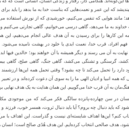
ا این‌گونه‌اند. هنگامی کار، رفتار و زندگی انسان، انسانی است که که ه
ندیشد که این عمر و نعمت‌هایی که بناست خدا به ما بدهد را باید برای چ
هد؛ مانند هوایی که تنفس می‌کنیم، خورشیدی که از نورش استفاده می‌
خداوند به ما می‌دهد، گاهی درسی می‌خوانیم، گاهی تجارتی می‌کنیم و..
ه این کارها را برای رسیدن به آن هدف عالی انجام می‌دهیم، این
فهم افراد، قرب خدا، نعمت ابدی یا خلود در بهشت نامیده می‌شود
 نهایت به آن می رسند و دیگر همیشه با آن خواهند بود؛ خالدین فیها ا
شد، گرسنگی و تشنگی می‌کشد، گاهی جنگ، گاهی صلح، گاهی بیماری
 دارد را تحمل می‌کند تا چه بشود؟ وقتی تحمل همه این‌ها ارزشمند
 که همه انبیا و ادیان الهی ما را به سوی آن دعوت کرده‌اند و در تعب
هنگ‌مان به آن قرب خدا می‌گوییم. این همان هدایت به یک هدف نهایی ب
سان در سن چهارده‌-پانزده ‌سالگی فکر می‌کند که من موجودی مک
د که باید دنبال چه بروم؟ آیا باید دنبال ثروت، همسر خوب، فرزند و ا
اب کنم؟ این‌ها اهداف شایسته‌ای نیست و گذراست. این اهداف با مر
د، هدف صالحی انتخاب کرده‌ایم. این هدف هُدًی صالح است؛ انسان 