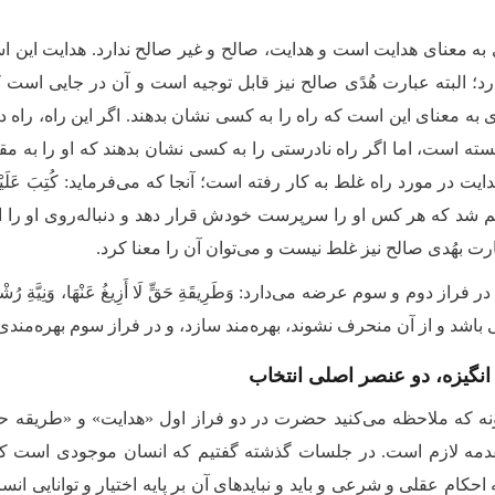
ًی به معنای هدایت است و هدایت، صالح و غیر صالح ندارد. هدایت این
ارد؛ البته عبارت هُدًی صالح نیز قابل توجیه است و آن در جایی است
 به معنای این است که راه را به کسی نشان بدهند. اگر این راه، راه 
سته است، اما اگر راه نادرستی را به کسی نشان بدهند که او را به م
 در مورد راه غلط به کار رفته است؛ آنجا که می‌فرماید: كُتِبَ عَلَیْهِ أَنَّهُ مَن تَوَل
شد که هر کس او را سرپرست خودش قرار دهد و دنباله‌روی او را انتخ
ارت بهُدی صالح نیز غلط نیست و می‌توان آن را معنا کرد.
راز دوم و سوم عرضه می‌دارد: وَطَرِیقَةِ حَقٍّ لَا أَزِیغُ عَنْهَا، وَنِیَّةِ رُ
اشد و از آن منحرف نشوند، بهره‌مند سازد، و در فراز سوم بهره‌مندی از
نگیزه، دو عنصر اصلی انتخاب
نه که ملاحظه می‌کنید حضرت در دو فراز اول «هدایت» و «طریقه حق» 
دمه لازم است. در جلسات گذشته گفتیم که انسان موجودی است که ب
کام عقلی و شرعی و باید و نباید‌های آن بر پایه اختیار و توانایی ان