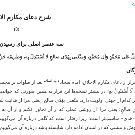
د.
شرح دعای مکارم الا
(8)
سه عنصر اصلی برای رسیدن 
َلِّ عَلَى مُحَمَّدٍ وَآلِ مُحَمَّدٍ، وَمَتِّعْنِی بِهُدًى صَالِحٍ لَا أَسْتَبْدِلُ بِهِ، وَطَرِیقَةِ حَقٍّ لَ
گان
علیه‌السلام
راز از دعای مکارم الاخلاق، امام سجاد
بعد از صلوات بر محمد و
لِحٍ لَا أَسْتَبْدِلُ بِهِ؛ در بیشتر نسخه‌ها این فراز به همین صورتی که خ
دام از جهتی اولویت دارد. متّعنی بهُدًی صالح؛ یعنی مرا از هدایت شا
یٍ صالحٍ؛ یعنی مرا از روشی عملی که از آن تجاوز نکنم و از آن
«هَدی» مناسب‌تر است؛ زیرا رفتار است که گاهی درباره آن می‌گوی
ش و منشی که در انسان ادامه دارد شایسته باشد درباره آن می‌گوییم: ه