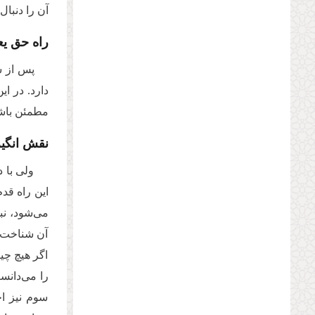
آن را دنبال
راه حق ی
پس از ش
دارد. در ا
مطمئن باشد ا
نقش انگی
ولی با د
این‌ راه قد
می‌شود، نبو
آن‌ شناخت‌
اگر هیچ چیز
را می‌دانست، 
سوم نیز اح