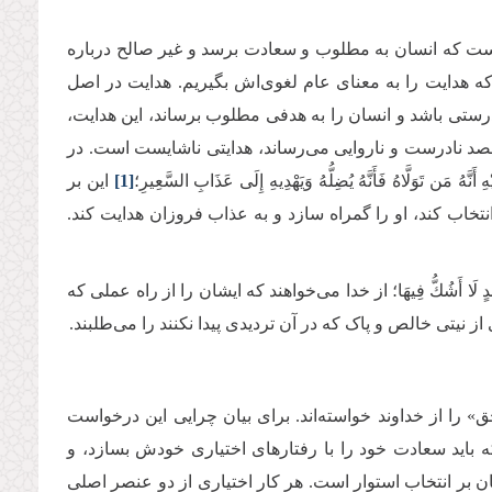
 است که انسان به مطلوب و سعادت برسد و غیر صالح درباره
 که هدایت را به معنای عام لغوی‌اش بگیریم. هدایت در اصل
درستی باشد و انسان را به هدفی مطلوب برساند، این هدایت،
قصد نادرست و ناروایی می‌رساند، هدایتی ناشایست است. در
َّاهُ فَأَنَّهُ یُضِلُّهُ وَیَهْدِیهِ إِلَى عَذَابِ السَّعِیرِ؛
[1]
این بر
اب کند، او را گمراه سازد و به عذاب فروزان هدایت ‌کند.
شْدٍ لَا أَشُكُّ فِیهَا؛ از خدا می‌خواهند که ایشان را از راه عملی که
 نیتی خالص و پاک که در آن تردیدی پیدا نکنند را می‌طلبند.
را از خداوند خواسته‌اند. برای بیان چرایی این درخواست‌
اید سعادت خود را با رفتارهای اختیاری خودش بسازد، و
سان بر انتخاب استوار است. هر کار اختیاری از دو عنصر اصلی