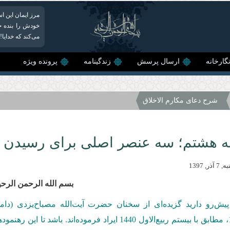
مرز ایمان این ا
خودش را بنده خ
می‌کند که خدایا
گارخانه
ارسال پرسش
زندگینامه
پرونده ویژه
شرح دعای مکارم الاخلاق
 هشتم؛ سه عنصر اصلی برای رسیدن 
ر, 1397
بسم الله الرحمن الرحی
یش‌رو دارید گزیده‌ای از سخنان حضرت آیت‌الله مصباح‌یزدی (دا
1397/09/07، مطابق با بیستم ربیع‌الاول 1440 ایراد فر