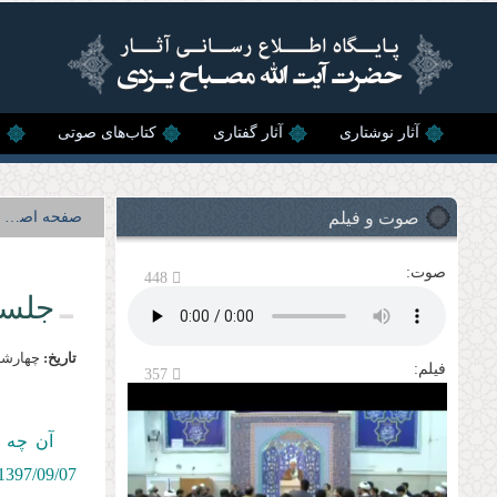
رفتن به محتوای اصلی
آثار نوشتاری
آثار گفتاری
کتاب‌های صوتی
ن
صوت و فیلم
صفحه اصلی
صوت:
448
جلسه
تاریخ:
چهارشنبه, 7 آذ
فیلم:
357
آن چه پ