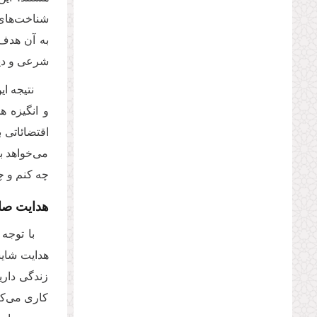
شناخت‌های 
به آن هدف ب
شرعی و دینی
نتیجه ا
و انگیزه ه
اقتضائاتی ب
می‌خواهد بر
چه کنم و چ
هدایت صا
با توجه
هدایت شایس
زندگی داری
کاری می‌کن