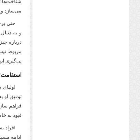
شناخت‌ها ت
می‌سازد و 
حتی برخ
و به دنبال
درباره چیز
مربوط نیست،
پی‌گیری این
استقامت؛ 
اولیای د
توفیق او ب
فراهم سازد، ام
قیود به خا
افراد بس
ادامه مسیر 