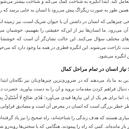
عامل کند. ابتدا انگیزه به شناخت کمک می‌کند و شناخت بیشتر می‌شود
همین طور به صورت زیگزاگ پیش می‌رود تا انسان به جایی برسد که راه 
ی چیزهایی که انسان در داشتن آن با حیوان شریک است، نیز زمینه انگ
 آن می‌رود. ما انسان‌ها نیز از این‌که حقیقتی را بفهمیم، خوشمان م
های مختلف سؤال می‌کنند. این حالت نشان‌گر آن است که خوششان می‌آی
 ناراحت می‌شوند. این انگیزه فطری در همه ما وجود دارد که می‌خواهیم
 انگیزه می‌شود.
نیاز انسان در تمام مراحل کمال
ین به ما یاد می‌دهند که در ضروری‌ترین چیزهای‌تان نیز نگاه‌تان ابتد
ه دنبال فراهم کردن مقدمات بروید و آن را به دست بیاورید. حضرت در 
ا برای هر یک از این نیازها قیدی می‌آورد؛ هُدًى صَالِحٍ لَا أَسْتَبْدِلُ بِهِ، وَطَرِیقَة
طر خطر بزرگی است که انسان در معرض آن است و مصادیق فراوانی د
یاری هستند که هدف زندگی را شناخته‌اند، راه صحیح را نیز یاد گرفته‌اند و
باز مانده‌اند. کمی که راه را پیمودند، هنگامی که با سختی‌ها روبه‌رو 