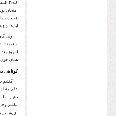
کند؟! البت
امتحان بود
فعلیت پیدا
این‌ها چیزه
ولی گاهی
و فرزندانش
همان خون گ
کوتاهی در
گفتیم دل
علم منطق ا
دهیم. اما ب
پیامبر وحی
آوریم. در 