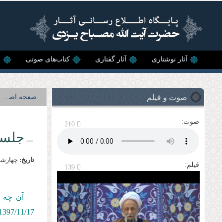
رفتن به محتوای اصلی
آثار نوشتاری
آثار گفتاری
کتاب‌های صوتی
ن
صوت و فیلم
صفحه اصلی
صوت:
210
جلسه
تاریخ:
چهارشنبه, 17 به
فیلم:
139
آن چه پ
1397/11/
17