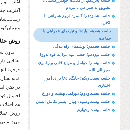
جلسه پانزدهم؛ از مذمت خودبزرگ‌بینی تا
اغلب موارد
تشویق به همراهی با مردم
اکثریت چنی
جلسه شانزدهم؛ گستره لزوم همراهی با
رسالت‌شان ا
اکثریت
و همان‌گون
جلسه هفدهم؛ بایدها و نبایدهای همراهی با
جماعت
روش عقلا
جلسه هجدهم؛ توشه‌های راه بندگی
بدون شک
جلسه نوزدهم؛ چشم امید مرا به خود بدوز!
عقلایی دار
جلسه بیستم؛ عوامل و موانع قلبی و رفتاری
«رجوع الجا
سیر الی الله
خانه بسازی
جلسه بیست‌ویکم؛ جایگاه دعا برای امور
اختیاری
در ذهن انس
جلسه بیست‌ودوم؛ دوراهی بهشت و دوزخ
احتمال قوی
جلسه بیست‌وسوم؛ جهان؛ بستر تکامل انسان
هم اختلاف 
جلسه بیست‌وچهارم
روش عقلایی
می‌دانستی 