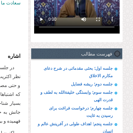
سعادت ما ق
فهرست مطالب
اشاره
در جلسه
جلسه اول؛ بحثی مقدماتی در شرح دعای
مکارم الاخلاق
نظر اکثریت
جلسه دوم؛ ریشه فضایل
و حتی مصال
جلسه سوم؛ وابستگی خلیفة‌الله به لطف و
که اشتباها
قدرت الهی
بسیار شنا
جلسه چهارم؛ درخواست فراغت برای
جانش به خط
رسیدن به غایت
فهمیده و ب
جلسه پنجم؛ اهداف طولی در آفرینش عالم و
انسان
اکنون ا