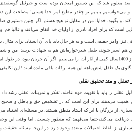
ه بعد معلوم شد که این دستور امتحان بوده است و جبرئیل گوسفندی 
 و می‌خواستیم ببینیم تو چقدر مطیع امر خدا هستی! مصلحت این دس
 کند؛ و بگوید: خدایا! من در مقابل تو هیچ هستم. اگر چنین دستوری صا
ایی است که برای افراد نادری از اولیای خدا اتفاق می‌افتد و غالبا هم ا
 نیز اوامر حقیقی است و به هر حال باید پای آن ایستاد. برای مثال، سید
 هم اسیر شوند، طفل شیرخواره‌اش هم به شهادت برسد. من و شما با
امروز بعد از 1400سال کمی از آثار آن را می‌بینیم. اگر آن جریان نبود، د
لوی یک طفل شش‌ماهه این همه برکات باقی مانده است! این تکلیفی نی
 تعقل و متد تحقیق نقلی
یل عقلی را باید با تقویت قوه عاقله، تفکر و تمرینات عقلی رشد داد ت
همیت می‌دهند برای این است ‌که در تشخیص حق و باطل و صحیح و س
سیاری از بزرگان با این‌که استاد منطق هستند، در مسئله‌ای اشتباه می
 دریافت می‌کند،‌حتما می‌فهمد که منظور چیست، اما وقتی این وحی 
بسیاری از الفاظ احتمالات متعدد وجود دارد. در این‌جا مسئله حقی