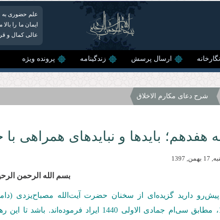
علم حضوری به خ
ایمان ما را بال
عالی کمال و قرب
گارخانه
ارسال پرسش
زندگینامه
پرونده ویژه
شرح دعای مکارم الاخلاق
 هفدهم؛ بایدها و نبایدهای همراهی با
من, 1397
بسم الله الرحمن الرحی
یش‌رو دارید گزیده‌ای از سخنان حضرت آیت‌الله مصباح‌یزدی (دا
، مطابق سی‌ام جمادی الاولی 1440 ایراد فرم