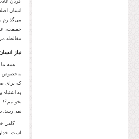
کردن عادت 
انسان اصلا
می‌گذارم و
حقیقت، عقل
مغالطه می‌
نیاز انسا
همه ما 
به‌خصوص وق
که برای صل
به اشتباه 
بخوانیم؟! 
نمی‌رسد. ب
گاهی خد
است. خداون