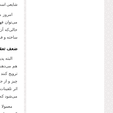
شایعی است 
امروز م
می‌توان فه
حالی‌که آن
ساخته و فرق
ضعف تعقل
البته پ
هم می‌دهند
ترویج کنند 
چیز و از ج
اثر تلقینا
می‌شود که 
معمولا 