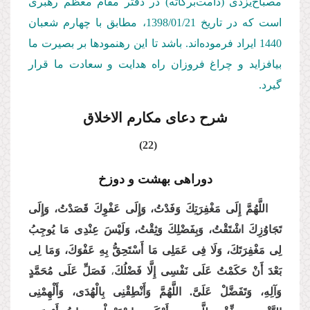
مصباح‌یزدی (دامت‌بركاته) در دفتر مقام معظم رهبری
است كه در تاریخ 1398/01/
21
، مطابق با چهارم شعبان
1440 ایراد فرموده‌اند. باشد تا این رهنمودها بر بصیرت ما
بیافزاید و چراغ فروزان راه هدایت و سعادت ما قرار
گیرد.
شرح دعای مکارم الاخلاق
(22)
دوراهی بهشت و دوزخ
اللَّهُمَّ إِلَى مَغْفِرَتِكَ وَفَدْتُ، وَإِلَى عَفْوِكَ قَصَدْتُ، وَإِلَى
تَجَاوُزِكَ اشْتَقْتُ، وَبِفَضْلِكَ وَثِقْتُ، وَلَیْسَ عِنْدِی مَا یُوجِبُ
لِی مَغْفِرَتَكَ، وَلَا فِی عَمَلِی مَا أَسْتَحِقُّ بِهِ عَفْوَكَ، وَمَا لِی
بَعْدَ أَنْ حَكَمْتُ عَلَى نَفْسِی إِلَّا فَضْلُكَ
،
فَصَلِّ عَلَى مُحَمَّدٍ
وَآلِهِ، وَتَفَضَّلْ عَلَیَّ. اللَّهُمَّ وَأَنْطِقْنِی بِالْهُدَى، وَأَلْهِمْنِی