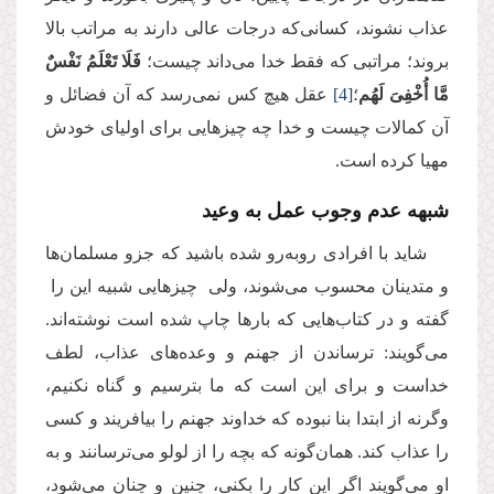
عذاب نشوند، کسانی‌که درجات عالی دارند به مراتب بالا
بروند؛ مراتبی که فقط خدا می‌داند چیست؛
فَلَا تَعْلَمُ نَفْسٌ
مَّا أُخْفِیَ لَهُم
؛
[4]
عقل هیچ کس نمی‌رسد که آن فضائل و
آن کمالات چیست و خدا چه چیزهایی برای اولیای خودش
مهیا کرده است.
شبهه عدم وجوب عمل به وعید
شاید با افرادی روبه‌رو شده باشید که جزو مسلمان‌ها
و متدینان محسوب می‌شوند، ولی چیزهایی شبیه این را‌
گفته و در کتاب‌هایی که بارها چاپ شده است نوشته‌اند.
می‌گویند: ترساندن از جهنم و وعده‌های عذاب، لطف
خداست و برای این است که ما بترسیم و گناه نکنیم،
وگرنه از ابتدا بنا نبوده که خداوند جهنم را بیافریند و کسی
را عذاب کند. همان‌گونه که بچه را از لولو می‌ترسانند و به
او می‌گویند اگر این کار را بکنی، چنین و چنان می‌شود،