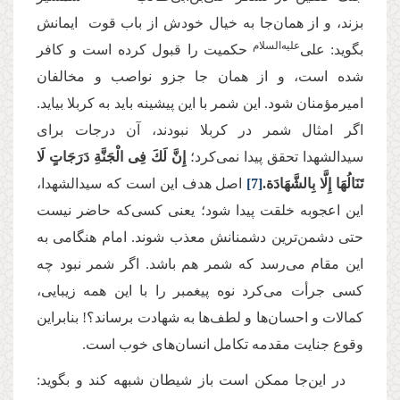
بزند، و از همان‌جا به خیال خودش از باب قوت ایمانش
علیه‌السلام
بگوید: علی‌
حکمیت را قبول کرده است و کافر
شده است، و از همان جا جزو نواصب و مخالفان
امیرمؤمنان شود. این شمر با این پیشینه باید به کربلا بیاید.
اگر امثال شمر در کربلا نبودند، آن درجات برای
سیدالشهدا تحقق پیدا نمی‌کرد؛
إِنَّ لَكَ فِی الْجَنَّةِ دَرَجَاتٍ لَا
تَنَالُهَا إِلَّا بِالشَّهَادَة
.
[7]
اصل هدف این است که سیدالشهدا،
این اعجوبه خلقت پیدا شود؛ یعنی کسی‌که حاضر نیست
حتی دشمن‌ترین دشمنانش معذب شوند. امام هنگامی به
این مقام می‌رسد که شمر هم باشد. اگر شمر نبود چه
کسی جرأت می‌کرد نوه پیغمبر را با این همه زیبایی‌،
کمالات و احسان‌ها و لطف‌ها به شهادت برساند؟! بنابراین
وقوع جنایت مقدمه تکامل انسان‌های خوب است.
در این‌جا ممکن است باز شیطان شبهه کند و بگوید: