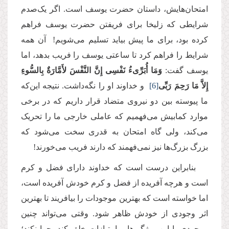
امتحان‌هایش، داستان حضرت یوسف است. اگر یک‌صدم
شرایطی که زلیخا برای فریفتن حضرت یوسف فراهم
کرده بود، برای ما پیش بیاید تسلیم می‌شویم! آن همه
شرایط را فراهم کرد تا ساعتی یوسف را فریب بدهد، اما
یوسف گفت:
وَمَا أُبَرِّىءُ نَفْسِی إِنَّ النَّفْسَ لأَمَّارَةٌ بِالسُّوءِ
إِلاَّ مَا رَحِمَ رَبِّی
[6]
و خداوند او را نگه‌داشت. نتیجه این‌که
ما پیوسته بین دو نیروی متضاد قرار داریم که در برخی
موارد کمابیش می‌فهمیم که عاملی خارجی ما را تحریک
می‌کند، ولی گاه امتحان به قدری سخت می‌شود که
بزرگ بزرگ‌ها نیز نمی‌فهمند که دارند فریب می‌خورند!
بنابراین درست است که خداوند دارای فضل و کرم
است و هرچه آفریده از فضل و کرم خودش آفریده است،
اما خواسته است که بهترین موجودات را بیافریند تا بهترین
اثر وجودی از خودش ظاهر شود. وقتی می‌تواند چنین
موجودی با این ویژگی‌ها و امتیازات خلق کند، چرا نکند؛