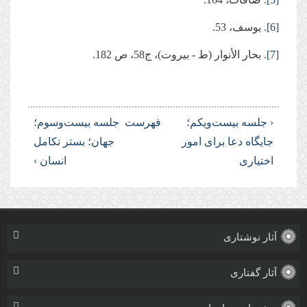
[6]
. یوسف، 53.
[7]
. بحار الأنوار (ط - بیروت)، ج‏58، ص 182.
‹ جلسه بیست‌ویکم؛
فهرست
جلسه بیست‌وسوم؛
جایگاه دعا برای امور
جهان؛ بستر تکامل
اختیاری
انسان ›
آثار نوشتاری
آثار گفتاری