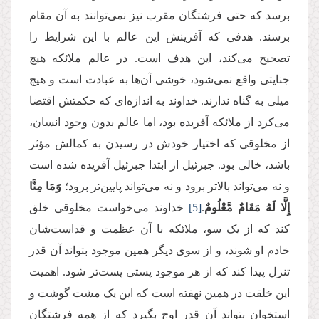
برسد که حتی فرشتگان مقرب نیز نمی‌توانند به آن مقام
برسند. هدفی که آفرینش این عالم با این شرایط را
تصحیح می‌کند، این هدف است. در عالم ملائکه هیچ
جنایتی واقع نمی‌شود، خوشی آن‌ها به عبادت است و هیچ
میلی به گناه ندارند. خداوند به اندازه‌ای که حکمتش اقتضا
می‌کرد از ملائکه آفریده بود، اما عالم بدون وجود انسان،
از مخلوقی که اختیار خودش در رسیدن به کمالش مؤثر
باشد، خالی بود. جبرئیل از ابتدا جبرئیل آفریده شده است
و نه می‌تواند بالاتر برود و نه می‌تواند پایین‌تر برود؛
وَمَا مِنَّا
إِلَّا لَهُ مَقَامٌ مَّعْلُومٌ
.
[5]
خداوند می‌خواست مخلوقی خلق
کند که از یک سو، ملائکه با آن عظمت و قداست‌شان
خادم او شوند، و از سوی دیگر همین موجود بتواند آن قدر
تنزل پیدا کند که از هر موجود پستی پست‌تر شود. اهمیت
این خلقت در همین نهفته است که این یک مشت گوشت و
استخوان بتواند آن قدر اوج بگیرد که از همه فرشتگان