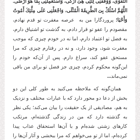
التَّقْوَى، وَوَفِّقْنِی لِلَّتِی هِیَ أَزْكَى، وَاسْتَعْمِلْنِی بِمَا هُوَ أَرْضَى.
اللَّهُمَّ اسْلُكْ بِیَ الطَّرِیقَةَ الْمُثْلَى، وَاجْعَلْنِی عَلَى مِلَّتِكَ أَمُوتُ
وَأَحْیَا؛
پروردگارا من به عرصه مغفرت تو قدم نهادم،
مقصودم را عفو تو قرار دادم، به گذشت تو اشتیاق دارم،
به فضل تو اعتماد دارم، اما نه در خودم چیزی که موجب
مغفرت شود، وجود دارد، و نه در رفتارم چیزی که مرا
مستحق عفو کند، سراغ دارم. پس از آن‌که خودم را
این‌گونه محکوم کردم، چیزی جز فضل تو برای من باقی
نمی‌ماند
...
همان‌گونه که ملاحظه می‌کنید به طور کلی این دو
بخش از دعا دو محور دارد که با عبارات مختلف و نزدیک
به هم، مصادیقی از یک حقیقت را بیان می‌کند؛ یکی نظر
به گذشته دارد که من در زندگی گذشته‌ام، مرتکب
کارهای زشتی شده‌ام و با آن‌ها استحقاق عذاب پیدا
کرده‌‌ام، اما از تو می‌خواهم که مرا ببخشی و آثار آن‌ها را