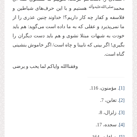
صلی‌الله‌علیه‌وآله
محمد
هستیم و با این حرف‌های شیاطین و
فلاسفه و کفار چه کار داریم؟! خداوند چنین عذری را از
ما نمی‌پذیرد و عقلی که به ما داده است می‌گوید: هم باید
خودت به شبهات مبتلا نشوی و هم باید دست دیگران را
بگیری! اگر بینی که نابینا و چاه است/ اگر خاموش بنشینی
گناه است.
وفقناالله وایاکم لما یحب و یرضی
[1]
. مؤمنون، 116.
[2]
. تغابن، 7.
[3]
. زلزال، 8.
[4]
. سجده، 17.
[5]
. صافات، 164.