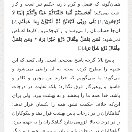
همان‌گونه که فضل و کرم دارد، حکیم نیز است و کار
عبث نمی‌کند؛
أَفَحَسِبْتُمْ أَنَّمَا خَلَقْنَاكُمْ عَبَثًا وَأَنَّكُمْ إِلَیْنَا لَا
تُرْجَعُونَ
؛
[1]
بَلَى وَرَبِّی لَتُبْعَثُنَّ ثُمَّ لَتُنَبَّؤُنَّ بِمَا عَمِلْتُمْ،
[2]
آن‌جا حساب‌تان را می‌رسد و از کوچک‌ترین کارها اغماض
نمی‌شود؛
فَمَن یَعْمَلْ مِثْقَالَ ذَرَّةٍ خَیْرًا یَرَهُ
* وَمَن یَعْمَلْ
مِثْقَالَ ذَرَّةٍ شَرًّا یَرَهُ
.
[3]
پاسخ بالا اگرچه پاسخ صحیحی است، ولی کسی‌که این
شبهه را مطرح کرد‌ه است، به آن راضی نمی‌شود و
می‌گوید: ما نمی‌گوییم که خداوند بین مؤمن و کافر و
فاسق و پرهیزگار فرق نگذارد؛ بلکه تفاوت در درجات
باشد. خدا همه ما را ببخشد و به بهشت ببرد، ولی برای
این‌که خلاف حکمت نشود همه را یکسان قرار ندهد؛
گناهکاران را در درجات پایین بهشت قرار دهد و نیکوکاران
را در درجات بالا. لزومی ندارد گناهکاران را به جهنم ببرد،
گناهکاران در درجات پایین، نان و پنیری بخورند و دیگر