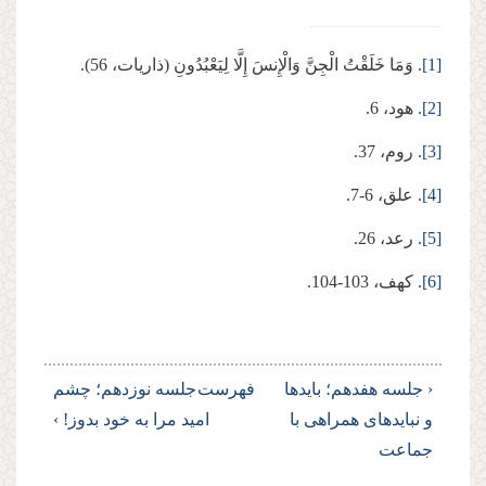
[1]
. وَمَا خَلَقْتُ الْجِنَّ وَالْإِنسَ إِلَّا لِیَعْبُدُونِ (ذاریات، 56).
[2]
. هود، 6.
[3]
. روم، 37.
[4]
. علق، 6-7.
[5]
. رعد، 26.
[6]
. کهف، 103-104.
‹ جلسه هفدهم؛ بایدها
فهرست
جلسه نوزدهم؛ چشم
و نبایدهای همراهی با
امید مرا به خود بدوز! ›
جماعت