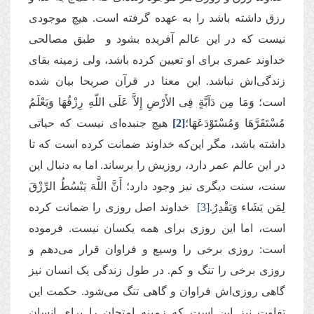
رزق داشته باشد را به عهده گرفته است. هیچ موجودی
نیست که در این عالم آفریده بشود و طبق مصالحی
خداوند عمری برای او تعیین کرده باشد، ولی زمینه بقای
زندگی‌اش نباشد. این معنا در قرآن صریحا بیان شده
است؛ وَمَا مِن دَآبَّةٍ فِی الأَرْضِ إِلاَّ عَلَى اللّهِ رِزْقُهَا وَیَعْلَمُ
مُسْتَقَرَّهَا وَمُسْتَوْدَعَهَا؛
[2]
هیچ جنبده‌ای نیست که حیاتی
داشته باشد، مگر این‌که خداوند ضمانت کرده است که تا
در این عالم عمر دارد، روزیش را برساند. اما به دنبال این
سنت، سنت دیگری نیز وجود دارد؛ أَنَّ اللَّهَ یَبْسُطُ الرِّزْقَ
لِمَن یَشَاء وَیَقْدِرُ.
[3]
خداوند اصل روزی را ضمانت کرده
است، اما این روزی برای همه یکسان نیست. فرموده
است: روزی برخی را وسیع و فراوان قرار می‌دهم و
روزی برخی را تنگ و کم. در طول زندگی یک انسان نیز
گاهی روزی‌اش فراوان و گاهی تنگ می‌شود. حکمت این
تفاوت نیز این است که زمینه امتحان را برای انسان