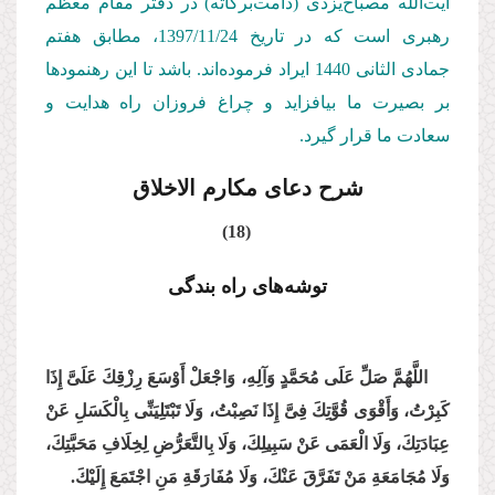
آیت‌الله مصباح‌یزدی (دامت‌بركاته) در دفتر مقام معظم
رهبری است كه در تاریخ 1397/11/
24
، مطابق هفتم
جمادی الثانی 1440 ایراد فرموده‌اند. باشد تا این رهنمودها
بر بصیرت ما بیافزاید و چراغ فروزان راه هدایت و
سعادت ما قرار گیرد.
شرح دعای مکارم الاخلاق
(18)
توشه‌های راه بندگی
اللَّهُمَّ صَلِّ عَلَى مُحَمَّدٍ وَآلِهِ، وَاجْعَلْ أَوْسَعَ رِزْقِكَ عَلَیَّ إِذَا
كَبِرْتُ، وَأَقْوَى قُوَّتِكَ فِیَّ إِذَا نَصِبْتُ، وَلَا تَبْتَلِیَنِّی بِالْكَسَلِ عَنْ
عِبَادَتِكَ، وَلَا الْعَمَى عَنْ سَبِیلِكَ، وَلَا بِالتَّعَرُّضِ لِخِلَافِ مَحَبَّتِكَ،
وَلَا مُجَامَعَةِ مَنْ تَفَرَّقَ عَنْكَ، وَلَا مُفَارَقَةِ مَنِ اجْتَمَعَ إِلَیْكَ.