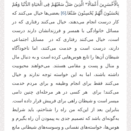
بِالْأَخْسَرِینَ أَعْمَالًا* الَّذِینَ ضَلَّ سَعْیُهُمْ فِی الْحَیَاةِ الدُّنْیَا وَهُمْ
یَحْسَبُونَ أَنَّهُمْ یُحْسِنُونَ صُنْعًا.
[6]
بعضی‌ها خیال می‌کنند که
کار درست انجام می‌دهند، خیال می‌کنند رفتاری که در
مسائل خانوادگی با همسر و فرزندانشان دارند درست
است، خیال می‌کنند رفتاری که در مسایل اجتماعی
دارند، درست است و خدمت می‌کنند، اما ناخودآگاه
شیطان آن‌ها را تابع هوس‌هایی کرده است و به دنبال مال
و منال و پست و مقامی هستند. می‌خواهند محبوبیت
داشته باشند، اما به این خواسته توجه ندارند و خیال
می‌کنند فقط برای انجام وظیفه و برای مردم خدمت
می‌کنند! برای هر کسی در هر مرحله‌ای چنین دامی
میسر است و شیطان راهی برای فریبش قرار داده است.
بنابراین بعد از این‌که من راه را شناختم، باید شرایط
به‌گونه‌ای باشد که تصمیم جدی به پیمودن آن راه بگیرم و
هوس‌ها، خواسته‌های نفسانی و وسوسه‌های شیطانی مانع