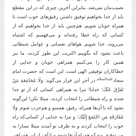
نصیب‌مان نمی‌شد. بنابراین آخرین چیزی که در این مقطع
باید از خدا بخواهیم توفیق داشتن رفیق‌های خوب است تا
همراه خوبان شویم. هم‌چنین باید از خدا بخواهیم که از
کسانی که راه خطا رفته‌اند و می‌فهمیم که اشتباه
می‌روند، جدا شویم. هواهای نفسانی و عوامل شیطانی
باعث نشود که بگوییم اکثریت این طور کردند، ما نیز
همین کار را می‌کنیم. همراهی خوبان و جدایی از
خطاکاران توفیقی الهی است. این است که حضرت امام
علیه‌السلام
سجاد‌
در آخر این فراز می‌گوید: وَلَا مُجَامَعَةِ مَنْ
تَفَرَّقَ عَنْكَ؛ خدایا! مرا به همراهی کسانی که از تو جدا
شدند و راه شیطانی را انتخاب کردند، مبتلا نکن! این‌گونه
نشود که با آن‌ها همراه، رفیق، همسو و هم‌حزب شوم. وَلَا
مُفَارَقَةِ مَنِ اجْتَمَعَ إِلَیْكَ؛ و مرا به جدایی از کسانی‌که راه
خوب را انتخاب کردند و به طرف تو آمدند مبتلا نساز! به
من توفیق بده که همراه آن‌ها شوم و تا آخر از این همراهی