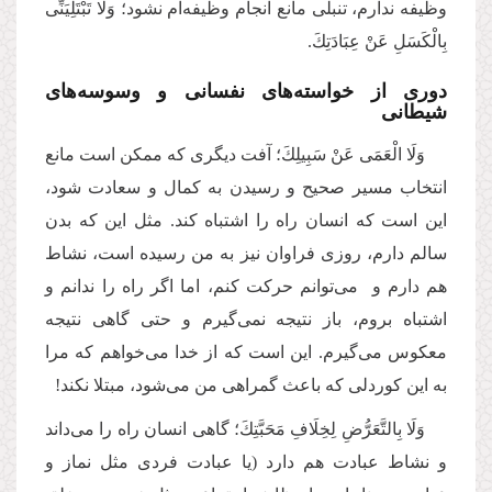
وظیفه ندارم، تنبلی مانع انجام وظیفه‌ام نشود؛ وَلَا تَبْتَلِیَنِّی
بِالْكَسَلِ عَنْ عِبَادَتِكَ.
دوری از خواسته‌های نفسانی و وسوسه‌های
شیطانی
وَلَا الْعَمَى عَنْ سَبِیلِكَ؛ آفت دیگری که ممکن است مانع
انتخاب مسیر صحیح و رسیدن به کمال و سعادت شود،‌
این است که انسان راه را اشتباه کند. مثل این که بدن
سالم دارم، روزی فراوان نیز به من رسیده است، نشاط
هم دارم و می‌توانم حرکت کنم، اما اگر راه را ندانم و
اشتباه بروم، باز نتیجه نمی‌گیرم و حتی گاهی نتیجه
معکوس می‌گیرم. این است که از خدا می‌خواهم که مرا
به این کوردلی که باعث گمراهی من می‌شود، مبتلا نکند!
وَلَا بِالتَّعَرُّضِ لِخِلَافِ مَحَبَّتِكَ؛ گاهی انسان راه را می‌داند
و نشاط عبادت هم دارد (یا عبادت فردی مثل نماز و