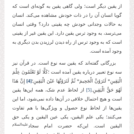
از یقین دیگر است؛ ولی گاهی یقین به گونه‌ای است که
گویا انسان آن را در ذات خودش مشاهده می‌کند. انسان
به حالات وجدانی خودش چه یقینی دارد؟ وقتی انسان
می‌ترسد، به وجود ترس یقین دارد. این یقین غیر از یقینی
است که به وجود ترس از راه دیدن لرزیدن بدن دیگری به
وجود آمده است.
بزرگانی گفته‌اند که یقین سه نوع است. در قرآن نیز
سه نوع تعبیر درباره یقین آمده است ؛كَلَّا لَوْ تَعْلَمُونَ عِلْمَ
الْیَقِینِ* لَتَرَوُنَّ الْجَحِیمَ* ثُمَّ لَتَرَوُنَّهَا عَیْنَ الْیَقِینِ؛
[4]
إِنَّ هَذَا
لَهُوَ حَقُّ الْیَقِینِ.
[5]
از لحاظ عدم شک، همه این‌ها یقین
است و هیچ احتمال خلافی در آن‌ها داده نمی‌شود، اما این
یقین‌ها از لحاظ نوع حصول و ویژگی‌ها با هم تفاوت
می‌کنند؛ یکی‌ علم الیقین، یکی‌ عین‌ الیقین و یکی حق
علیه‌السلام
‌الیقین است. این‌که حضرت امام سجاد