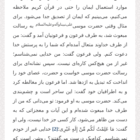
موارد استعمال ایمان را حتی در قرآن کریم ملاحظه
می‌کنیم، می‌بینیم که ایمان از تصدیق جدا می‌شود. برای
علی‌نبیناوآله‌و‌علیه‌السلام
مثال وقتی حضرت موسی‌
به رسالت
مبعوث شد، به طرف فرعون و فرعونیان آمد و گفت: من
از طرف خداوند متعال آمده‌ام که شما را به پرستش خدا
دعوت کنم. ولی فرعون گفت: من خدایی نمی‌شناسم؛
غیر از من هیچ‌کس کاره‌ای نیست. سپس نشانه‌ای برای
رسالت حضرت موسی خواست و حضرت، عصای خود را
انداخت که تبدیل به اژدها شد. اما فرعون باز مغالطه کرد
و به اطرافیان خود گفت: این ساحر است و چشم‌بندی
می‌کند. حضرت موسی به او فرمود: تو می‌دانی که من از
طرف خدا مبعوث شده‌ام و این آیات و معجزاتی که به
دست من ظاهر می‌شود، کار کسی جز خدا نیست، ولی او
گفت: مَا عَلِمْتُ لَكُم مِّنْ إِلَهٍ غَیْرِی؛
[2]
خدایی غیر از خودم
نمی‌شناسم. کدام‌یک درست می‌گفتند؟ روشن است که