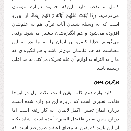
کمال و نقص دارد. این‌که خداوند درباره مؤمنان
می‌فرماید: وَإِذَا تُلِیَتْ عَلَیْهِمْ آیَاتُهُ زَادَتْهُمْ إِیمَانًا از این‌رو
است که به وسیله شنیدن آیات قرآن هم به علم
شان
افزوده می‌شود و هم انگیزه‌شان بیشتر می‌شود. وقتی
می‌گوییم خدایا کامل‌ترین ایمان را به ما بده به این
معناست که هم علممان قوی‌تر باشد و هم انگیزه‌ای که
ما را به التزام به لوازم آن علم تحریک می‌کند، به حد اعلی
رسیده باشد.
برترین یقین
کلید واژه دوم کلمه یقین است. نکته اول در این‌جا
تفاوت تعبیری است که درباره این دو واژه شده است.
درباره ایمان تعبیر «اکمل‌الایمان» به کار رفته است اما
درباره یقین تعبیر «افضل الیقین» آمده است. شاید نکته
آن این باشد که یقین به معنای اعتقاد صددرصد است که