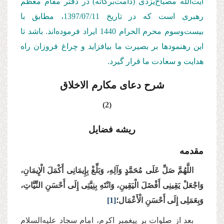
آیت‌الله مصباح‌یزدی (دامت‌بركاته) در دفتر مقام معظم
رهبری است كه در تاریخ 1397/07/
11
، مطابق با
بیست‌وسوم محرم الحرام 1440 ایراد فرموده‌اند. باشد تا
این رهنمودها بر بصیرت ما بیافزاید و چراغ فروزان راه
هدایت و سعادت ما قرار گیرد.
شرح دعای مکارم الاخلاق
(2)
ریشه فضایل
مقدمه
اللَّهُمَّ صَلِّ عَلَى مُحَمَّدٍ وَآلِهِ، وَبَلِّغْ بِإِیمَانِی أَكْمَلَ الْإِیمَانِ،
وَاجْعَلْ یَقِینِی أَفْضَلَ الْیَقِینِ، وَانْتَهِ بِنِیَّتِی إِلَى أَحْسَنِ النِّیَّاتِ،
وَبِعَمَلِی إِلَى أَحْسَنِ الْأَعْمَال؛
[1]
بعد از صلوات بر پیغمبر اکرم، امام سجاد علیه‌السلام