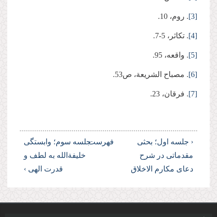
[3]
. روم، 10.
[4]
. تکاثر، 5-7.
[5]
. واقعه، 95.
[6]
. مصباح الشریعة، ص53.
[7]
. فرقان، 23.
‹ جلسه اول؛ بحثی
فهرست
جلسه سوم؛ وابستگی
مقدماتی در شرح
خلیفة‌الله به لطف و
دعای مکارم الاخلاق
قدرت الهی ›