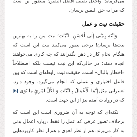
می‌فرماید: واجعل یقینی افضل الیقین؛ منظور این است
که مرا به حق الیقین برسان.
حقیقت نیت و عمل
وَانْتَهِ بِنِیَّتِی إِلَى أَحْسَنِ النِّیَّاتِ؛ نیت من را به بهترین
نیت‌ها برسان! برخی تصور می‌کنند نیت این است که
هنگام انجام کار در ذهن بگذرانند که چه کاری می‌خواهند
انجام دهند؛ در حالی‌که این نیت نیست بلکه اصطلاحاً
«اخطار بالبال» است. حقیقت نیت رابطه‌ای است که بین
فاعل اختیاری و عملی که انجام می‌گیرد، وجود دارد.
تعبیراتی مثل إِنَّمَا الْأَعْمَالُ بِالنِّیَّاتِ وَ لِكُلِّ امْرِئٍ مَا نَوَى،
[6]
که در روایات آمده نیز از این جهت است.
نکته‌ای که توجه به آن ضروری است این است که
برخلاف تصور عرفی که عمل را فقط درباره اعمال بدنی
به کار می‌برند، هم از نظر لغوی و هم از نظر کاربردهایی