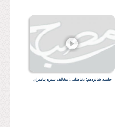
جلسه شانزدهم؛ دنیاطلبی؛ مخالف سیره پیامبران