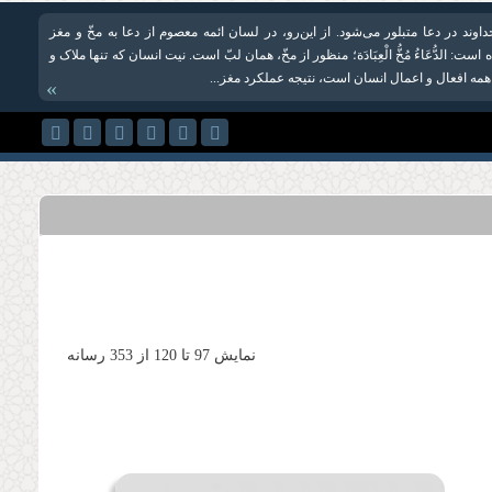
وند در دعا متبلور می‌شود. از این‌رو، در لسان ائمه معصوم از دعا به مخّ و مغز
ست: الدُّعَاءُ مُخُّ الْعِبَادَة؛ منظور از مخّ، همان لبّ است. نیت انسان که تنها ملاک و
همه افعال و اعمال انسان است، نتیجه عملکرد مغز...
»
نمایش 97 تا 120 از 353 رسانه