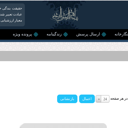
حقیقت بندگی خدا
عبادت تعبیر شده ا
معیار ارزشیابی 
گارخانه
ارسال پرسش
زندگینامه
پرونده ویژه
تعداد
م در هر صفحه
24
اقلام
در
هر
صفحه