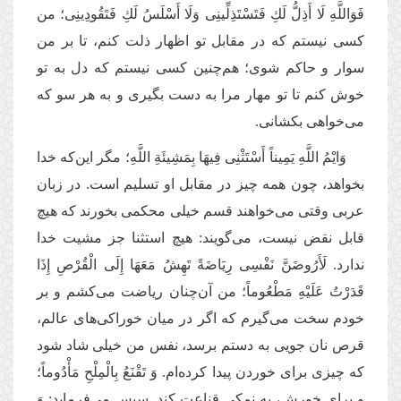
فَوَاللَّهِ لَا أَذِلُّ لَكِ فَتَسْتَذِلِّینِی وَلَا أَسْلَسُ لَكِ فَتَقُودِینِی؛ من
کسی نیستم که در مقابل تو اظهار ذلت کنم، تا بر من
سوار و حاکم شوی؛ هم‌چنین کسی نیستم که دل به تو
خوش کنم تا تو مهار مرا به دست بگیری و به هر سو که
می‌خواهی بکشانی.
وَایْمُ اللَّهِ یَمِیناً أَسْتَثْنِی فِیهَا بِمَشِیئَةِ اللَّهِ؛ مگر این‌که خدا
بخواهد، چون همه چیز در مقابل او تسلیم است. در زبان
عربی وقتی می‌خواهند قسم خیلی محکمی بخورند که هیچ
قابل نقض نیست، می‌گویند: هیچ استثنا جز مشیت خدا
ندارد. لَأَرُوضَنَّ نَفْسِی رِیَاضَةً تَهِشُ مَعَهَا إِلَى الْقُرْصِ إِذَا
قَدَرْتُ عَلَیْهِ مَطْعُوماً؛ من آن‌چنان ریاضت می‌کشم و بر
خودم سخت می‌گیرم که اگر در میان خوراکی‌های عالم،
قرص نان جویی به دستم برسد، نفس من خیلی شاد شود
که چیزی برای خوردن پیدا کرده‌ام. وَ تَقْنَعُ بِالْمِلْحِ مَأْدُوماً؛
و برای خورش، به نمکی قناعت کند. سپس می‌فرماید: وَ