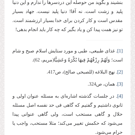
بنشیند و بگوید من حوصله این دردسرها را ندارم و این دنیا
پلید و زشت است. نه آقا! دنیا پلید نیست. جهاد بسیار
مقدس است و کار کردن برای خدا بسیار ارزشمند است.
تو نیز همت پیدا کن و یاد بگیر که چه کار باید انجام بدهی!
[1]
. غذای طبیعی، طبی و مورد ستایش اسلام صبح و شام
است؛ وَلَهُمْ رِزْقُهُمْ فِیهَا بُكْرَةً وَعَشِیًّا(مریم، 62).
[2]
. نهج‌ البلاغه (للصبحی صالح)، ص417.
[3]
. همان، ص324.
[4]
. در جلسات گذشته اشاره‌ای به مسئله عنوان اولی و
ثانوی داشتیم و گفتیم که گاهی فی حد نفسه اصل مسئله
حلال و گاهی مستحب است، ولی گاهی عنوانی پیدا
می‌شود که حکمش تغییر می‌کند؛ مثلا مستحب، واجب یا
حرام می‌شود.