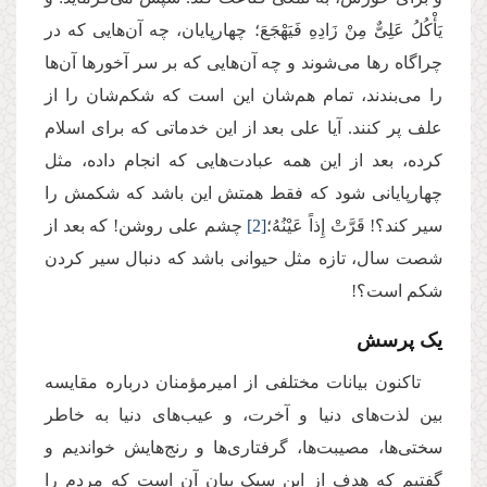
یَأْكُلُ عَلِیٌّ مِنْ زَادِهِ فَیَهْجَعَ؛ چهارپایان، چه آن‌هایی که در
چراگاه رها می‌شوند و چه آن‌هایی که بر سر آخورها آن‌ها
را می‌بندند، تمام هم‌شان این است که شکم‌شان را از
علف پر کنند. آیا علی بعد از این خدماتی که برای اسلام
کرده، بعد از این همه عبادت‌هایی که انجام داده، مثل
چهارپایانی شود که فقط همتش این باشد که شکمش را
سیر کند؟! قَرَّتْ إِذاً عَیْنُهُ؛
[2]
چشم علی روشن! که بعد از
شصت سال، تازه مثل حیوانی باشد که دنبال سیر کردن
شکم است؟!
یک پرسش
تاکنون بیانات مختلفی از امیرمؤمنان درباره مقایسه
بین لذت‌های دنیا و آخرت، و عیب‌های دنیا به خاطر
سختی‌ها، مصیبت‌ها، گرفتاری‌ها و رنج‌هایش خواندیم و
گفتیم که هدف از این سبک بیان آن است که مردم را