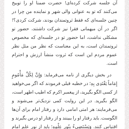
آن جلسه شرکت کرده‌ای! حضرت ضمنا او را توبیخ
می‌کنند که تو به عنوانی والی شهر و نماینده من چرا در
چنین جلسه‌ای که فقط ثروتمندان بودند، شرکت کردی؟!
اگر در آن میهمانی فقرا نیز شرکت داشتند، حضور تو
مشکلی نداشت، اما حضور تو در جلسه‌ای که مخصوص
ثروتمندان است، به این معناست که نظر من مثل نظر
عموم مردم این است که ثروت منشأ ارزش و احترام
است.
در بخش دیگری از نامه می‌فرماید: وَإِنَّ لِكُلِّ مَأْمُومٍ
إِمَاماً یَقْتَدِی بِهِ؛ در خطبه قبلی فرمودند که اگر می‌خواهید
از کسی الگو بگیرید، از پیغمبر اکرم که اطیب اطهر است،
الگو بگیرید. در این روایت کمی نزدیک‌تر می‌شوند و
می‌فرمایند: هر امتی امامی دارد و رفتار امام برای آن‌ها
الگوست. باید رفتار او را ببینند و از رفتار او درس بگیرند و
اقتباس کنند. وَیَسْتَضِی‏ءُ بِنُورِ عِلْمِهِ؛ باید از نور علم‌ امام