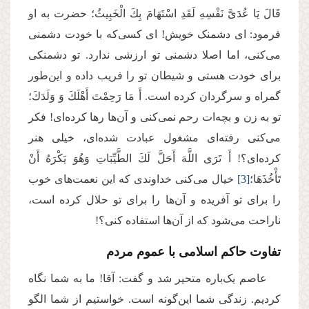
قَالَ یَا عُدَیَّ‏ نَفْسِهِ لَقَدِ اسْتَهَامَ بِكَ الْخَبِیثُ؛ حضرت به او
فرمود: ای دشمنک خویش! ای کسی‌که با خودت دشمنی
می‌کنی، اما اصلا دشمنی تو ارزشی ندارد. تو دشمنکی
برای خودت هستی و شیطان تو را فریب داده و این‌طور
گمراه و سرگردان کرده است. أَ مَا رَحِمْتَ أَهْلَكَ‏ وَ وَلَدَكَ؛
تو به زن و بچه‌ات رحم نمی‌کنی و آن‌ها رها کرده‌ای! فکر
می‌کنی رفته‌ای مشغول عبادت شده‌ای، خیلی هنر
کرده‌ای؟! أَ تَرَى اللَّهَ أَحَلَّ لَكَ الطَّیِّبَاتِ وَهُوَ یَكْرَهُ أَنْ
تَأْخُذَهَا؛
[3]
خیال می‌کنی خداوندی که این نعمت‌های خوب
را برای تو آفریده و آن‌ها را برای تو حلال کرده است،
ناراحت می‌شود که از آن‌ها استفاده کنی؟!
تفاوت حاکم اسلامی با عموم مردم
عاصم یک‌باره متحیر شد و گفت: آقا! ما به شما نگاه
کردیم. زندگی شما این‌گونه است. خواستیم از شما الگو