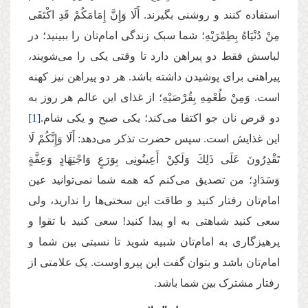
استفاده کنند و روشنی بگیرند. أَلَا وَإِنَّ إِمَامَكُمْ قَدِ اكْتَفَى
مِنْ دُنْیَاهُ بِطِمْرَیْهِ؛ شما سبک زندگی امام‌تان را ببینید؛ در
لباسش فقط دو پیراهن دارد تا وقتی یکی را می‌شویند،
پیراهنی برای پوشیدن داشته باشد. هر دو پیراهن نیز کهنه
است. وَمِنْ طُعْمِهِ بِقُرْصَیْهِ؛ از غذای این عالم هر روز به
دو قرص نان جو اکتفا می‌کند؛ یکی صبح و یکی شام.
[1]
این غذایش است. سپس حضرت تذکر می‌دهد: أَلَا وَإِنَّكُمْ لَا
تَقْدِرُونَ عَلَى ذَلِكَ وَلَكِنْ أَعِینُونِی بِوَرَعٍ وَاجْتِهَادٍ وَعِفَّةٍ
وَسَدَادٍ؛ من تصدیق می‌کنم که همه شما نمی‌توانید عین
امام‌تان رفتار کنید و طاقت این سختی‌ها را ندارید، ولی
سعی کنید شباهتی به او پیدا کنید! سعی کنید با تقوا و
پرهیزگاری‌ به امام‌تان شبیه شوید تا نسبتی بین شما و
امام‌تان باشد و بتوان گفت این پیرو اوست. یک علامتی از
رفتار مشترک بین شما باشد.