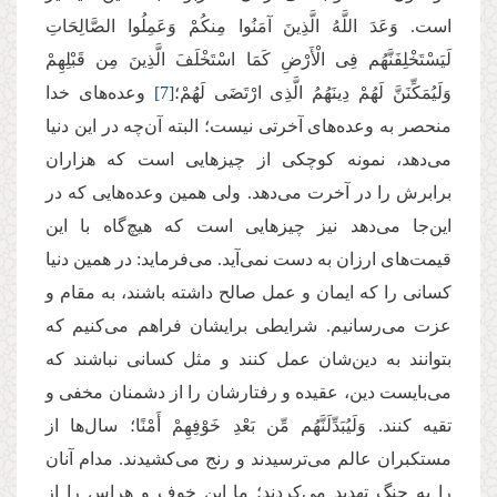
است. وَعَدَ اللَّهُ الَّذِینَ آمَنُوا مِنكُمْ وَعَمِلُوا الصَّالِحَاتِ
لَیَسْتَخْلِفَنَّهُم فِی الْأَرْضِ كَمَا اسْتَخْلَفَ الَّذِینَ مِن قَبْلِهِمْ
وَلَیُمَكِّنَنَّ لَهُمْ دِینَهُمُ الَّذِی ارْتَضَى لَهُمْ؛
[7]
وعده‌های خدا
منحصر به وعده‌های آخرتی نیست؛ البته آن‌چه در این دنیا
می‌دهد، نمونه کوچکی از چیزهایی است که هزاران
برابرش را در آخرت می‌دهد. ولی همین وعده‌هایی که در
این‌جا می‌دهد نیز چیزهایی است که هیچ‌گاه با این
قیمت‌های ارزان به دست نمی‌آید. می‌فرماید: در همین دنیا
کسانی را که ایمان و عمل صالح داشته باشند، به مقام و
عزت می‌رسانیم. شرایطی برایشان فراهم می‌کنیم که
بتوانند به دین‌شان عمل کنند و مثل کسانی نباشند که
می‌بایست دین، عقیده و رفتارشان را از دشمنان مخفی و
تقیه کنند. وَلَیُبَدِّلَنَّهُم مِّن بَعْدِ خَوْفِهِمْ أَمْنًا؛ سال‌ها از
مستکبران عالم می‌ترسیدند و رنج می‌کشیدند. مدام آنان
را به جنگ تهدید می‌کردند؛ ما این خوف و هراس را از