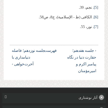
[5]
. نجم، 39.
[6]
. ‏الكافی (ط - الإسلامیة)، ج‏8، ص58.
[7]
. نور، 55.
‹ جلسه هفدهم؛
فهرست
جلسه نوزدهم؛ فاصله
حقارت دنیا در نگاه
دنیامداری با
پیامبر اکرم و
آخرت‌خواهی ›
امیرمؤمنان‌
آثار نوشتاری