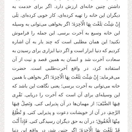
داشتن چنین خانه‌ای ارزش دارد. اگر برای خدمت به
دیگران این خانه را تهیه کرده‌ای، کار خوبی کرد‌ه‌ای. بَلَى
إِنْ شِئْتَ بَلَغْتَ بِهَا الْآخِرَةَ؛ اگر بخواهی می‌توانی به وسیله
این خانه وسیع به آخرت برسی. این جمله را فراموش
نکنید! این همان مطلبی است که چند بار به آن اشاره
کردیم که دنیا ابزار است و اگر دنیا ابزاری برای رسیدن به
سعادت آخرت شد و انسان به همین قصد و نیت از آن
استفاده کرد، در واقع آخرت‌طلبی است. حضرت
می‌فرماید: إِنْ شِئْتَ بَلَغْتَ بِهَا الْآخِرَةَ؛ اگر بخواهی با همین
خانه می‌توانی به آخرت برسی؛ یعنی نگاهت این باشد که
این وسیله‌ای برای آن است که آخرت را دریابی. تَقْرِی
فِیهَا الضَّیْفَ؛ از مهمان‌ها در آن پذیرایی کنی. وَتَصِلُ فِیهَا
الرَّحِمَ، در آن از خویشانت دعوت و پذیرایی کنی. وَ تُطْلِعُ‏
مِنْهَا الْحُقُوقَ؛ در آن به حق دیگران رسیدگی کنی. فَإِذاً أَنْتَ
قَدْ بَلَغْتَ بِهَا الْآخِرَةَ؛ اگر چنین شد، در واقع این دنیا