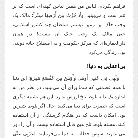
فراهم نکردم. لباس من همین لباس کهنه‌ای است که بر
تنم است و می‌بینید. وَلَا حُزْتُ مِنْ أَرْضِهَا شِبْراً؛ مالک یک
وجب خاک این زمین نیستم. سلطان چند کشور اسلامی،
حتی مالک یک وجب خاک آن نیست! در همان
دارالعماره‌ای که مرکز حکومت و به اصطلاح خانه دولتی
بود، زندگی می‌کرد.
بی‌اعتنایی به دنیا!
وَلَهِیَ فِی عَیْنِی أَوْهَى وَأَوْهَنُ مِنْ عَفْصَةٍ مَقِرَةٍ؛ این دنیا
با همه عظمتی که شما برای آن می‌بینید، در نظر من به
اندازه یک دانه بلوط تلخ ارزش ندارد. این هم تشبیه دیگری
است که حضرت برای دنیا می‌کنند. حال اگر بلوط شیرین
بود، امکان داشت که در هنگام گرسنگی از آن استفاده
کنند. هسته بلوط تلخ هیچ قابل استفاده نیست و آن را دور
می‌اندازند. سپس خطاب به دنیا می‌فرمایند: اعْزُبِی عَنِّی