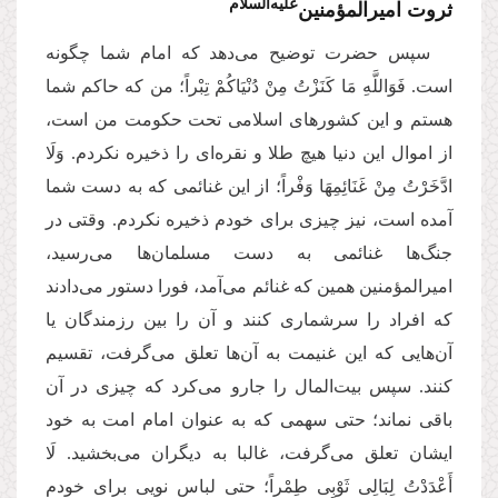
علیه‌السلام
ثروت امیرالمؤمنین‌
سپس حضرت توضیح می‌دهد که امام شما چگونه
است. فَوَاللَّهِ مَا كَنَزْتُ مِنْ دُنْیَاكُمْ تِبْراً؛ من که حاکم شما
هستم و این کشورهای اسلامی تحت حکومت من است،
از اموال این دنیا هیچ طلا و نقره‌ای را ذخیره نکردم. وَلَا
ادَّخَرْتُ مِنْ غَنَائِمِهَا وَفْراً؛ از این غنائمی که به دست شما
آمده است، نیز چیزی برای خودم ذخیره نکردم. وقتی در
جنگ‌ها غنائمی به دست مسلمان‌ها می‌رسید،
امیرالمؤمنین همین که غنائم می‌آمد، فورا دستور می‌دادند
که افراد را سرشماری کنند و آن را بین رزمندگان یا
آن‌هایی که این غنیمت به آن‌ها تعلق می‌گرفت، تقسیم
کنند. سپس بیت‌المال را جارو می‌کرد که چیزی در آن
باقی نماند؛ حتی سهمی که به عنوان امام امت به خود
ایشان تعلق می‌گرفت، غالبا به دیگران می‌بخشید. لَا
أَعْدَدْتُ لِبَالِی ثَوْبِی طِمْراً؛ حتی لباس نویی برای خودم