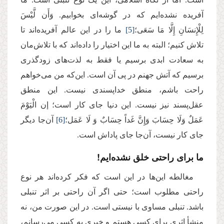
آفریده نشده‌ایم که در گوشه‌ای بخوابیم. وَأَن لَّیْسَ
لِلْإِنسَانِ إِلَّا مَا سَعَى؛
[5]
ما را در این عالم آفریده‌اند تا
تلاش کنیم؛ البته به ما این اختیار را داده‌اند که با تلاش‌مان
به سعادت ابدی برسیم یا فقط به لذت‌های زودگذری
برسیم که آتش جهنم در پی آن است. این‌که من می‌خواهم
راحت باشم، منطق خداپسندی نیست. این منطق
عقل‌پسند نیز نیست. این دنیا جای کار است؛ إن الْیَوْمَ
عَمَلٌ وَلَا حِسَابَ وَإِنَّ غَداً حِسَابٌ وَ لَا عَمَل؛
[6]
آن‌جا دیگر
جای کار نیست، آن‌جا جای پاداش است.
ما برای راحتی خلق نشده‌ایم!
مغالطه این‌ها در این است که فکر کرده‌اند هر نوع
راحتی مطلوب است؛ حتی اگر آن راحتی بر اثر تنبلی
باشد. تنبلی مساوی با نیستی است. در این صورت من، نه
منشأ اثری برای کسی هستم و خیری به کسی می‌رسانم،