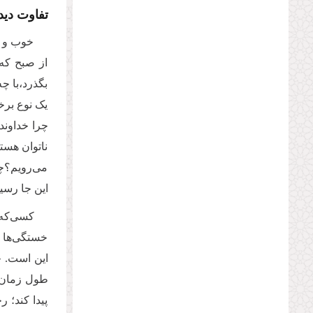
تفاوت دید
خوب و بد
از صبح که 
بگذرد،با چ
یک نوع برخو
چرا خداوند
نا‌توان هس
می‌رویم؟چر
این جا رسید
کسی‌که 
خستگی‌ها بی
این است. خ
طول زمان و
پیدا کند؛ ر