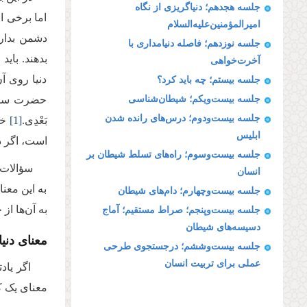
جلسه هجدهم؛ دنیاگریزی از نگاه
اما برخی ا
امیرالمؤمنین‌علیه‌السلام
دشمن بداری
جلسه نوزدهم؛ فاصله دنیامداری با
بدهند. باید
آخرت‌خواهی
دنیا روی آ
جلسه بیستم؛ چه باید کرد؟
جلسه بیست‌ویکم؛ شیطان‌شناسی
حضرت سلیمان
جلسه بیست‌ودوم؛ درس‌های رانده شدن
بَعْدِی.
[1]
خی
ابلیس
است، اگر د
جلسه بیست‌وسوم؛ راه‌های تسلط شیطان بر
سؤالات 
انسان
به این معن
جلسه بیست‌وچهارم؛ دام‌های شیطان
به آن‌ها از
جلسه بیست‌وپنجم؛ صراط مستقیم؛ آماج
دسیسه‌های شیطان
معنای دنیا
جلسه بیست‌وششم؛ درجستجوی طرحی
عملی برای تربیت انسان
اگر یاد
معنای یک ک