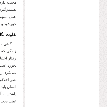
محبت دارد. برا
تصمیم‌گیری 
عمل منتهی 
خورشید و ست
تفاوت نگا
گاهی ما
زندگی که م
رفتار اختی
بخورد،عیب 
نمی‌کرد از
نظر اخلاقی
انسان باید
داشتن به آ
عینی بحث ا