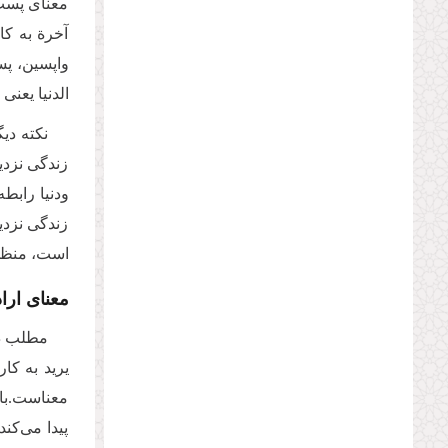
معنای پست 
آخرة به کا
واپسین، پسی
الدنیا یعنی
نکته دی
زندگی نزدی
ودنیا رابطه و
زندگی نزدی
است، منظور
معنای ارا
مطلب دی
یرید به کار رف
معناست.باز
پیدا می‌کن