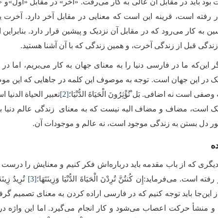
بود باید در مقابل آن عالی به کار می‌رفت. «آخر» در مقابل «اول»و 
ر رفته است، قرینه این است که معنایی در مقابل آخر دارد. آخرت ی
ن به کار می‌رود که در مقابل آن نزدیک و پیشین قرار دارد. بنابراین ا
 زندگی قبل از زندگی آخرت، و همین زندگی که با آن آشنا هستید.
گر این‌که ما در فارسی دنیا را به معنای جهان به کار می‌بریم، اما د
ک در این جهان است. توجه به موصوف این کلمه در جاهایی که این 
صفی است نه اضافی. بَل ْتُؤْثِرُونَ الْحَیَاةَ الدُّنْیَا؛
[2]
تعبیر الحیاة الدنیا
ک است، مضاف و مضاف الیه نیست که به معنای زندگی عالم دنیا باشد.ن
 دل بستن به زندگی موجود است، نه عالم و موجودات آن.
ده
گری که از باب مقدمه باید درباره‌اش فکر کنیم و معنایش را درست درک 
ته است. می‌فرماید:إِن كُنتُنَّ تُرِدْنَ الْحَیَاةَ الدُّنْیَا وَزِینَتَهَا؛
[3]
تُرِیدُ زِینَةَ
 این‌جا باید توجه کنیم که در فارسی اراده کردن به معنای تصمیم گر
د و منشأ حرکت اعصاب می‌شود و کار انجام می‌گیرد. اما این واژه در ع