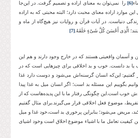
َاء
[6]
را نمی‌توان به معنای اراده و تصمیم گرفت. در این‌جا
این موارد اراده معنای محبت دارد؛ البته محبتی که به اراده
ی دنیاست. در آیات قرآن و روایات نیز هیچ‌گاه از ماه و
 أَحْسَنَ كُلَّ شَیْءٍ خَلَقَهُ.
[7]
ن و آسمان واقعیتی هستند که در خارج وجود دارند و هم این
خوب یا بد دانست. خوب و بد اخلاقی برای چیزهایی است که در
ز گفتیم: این‌که انسان گرسنه‌اش می‌شود و دوست ‌دارد غذا
نیم بگوییم این مسئله بد است؛ اگر انسان میل به غذا پیدا
ش خوب است.این چگونگی رفتار ما با این پدیده‌هاست که از
فریط، موضوع فعل اخلاقی قرار می‌گیرند.برای مثال گفتیم
ی کند، مریض می‌شود؛ بنابراین پرخوری بد است،خود غذا و میل
این کیفیت تعامل ما با اشیاء موضوع اخلاق است وخود اشیای