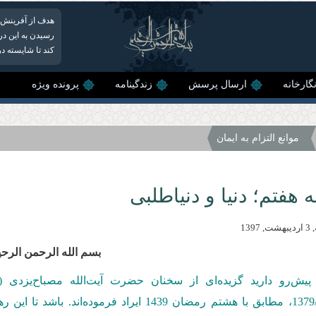
هدف از آفرینش ا
رسیدن به این درج
كند تا شایسته د
گارخانه
ارسال پرسش
زندگینامه
پرونده ویژه
موانع التزام به ایمان
هفتم؛ دنیا و دنیاطلبی
1397
بسم الله الرحمن الرحی
پیش‌رو دارید گزیده‌ای از سخنان حضرت آیت‌الله مصباح‌یزدی 
تاریخ1379/03/03، مطابق با هشتم رمضان 1439 ایر