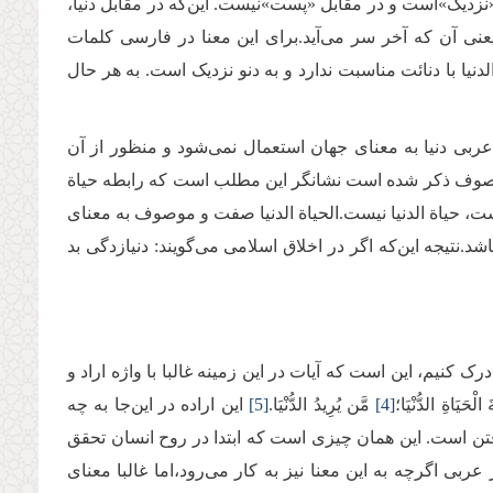
«نزدیک»است و در مقابل «پست»نیست. این‌که در مقابل دنیا،
عنی آن که آخر سر می‌آید.برای این معنا در فارسی کلمات
لدنیا با دنائت مناسبت ندارد و به دنو نزدیک است. به هر حال
ر عربی دنیا به معنای جهان استعمال نمی‌شود و منظور از آن
موصوف ذکر شده است نشانگر این مطلب است که رابطه حیاة
 است، حیاة الدنیا نیست.الحیاة الدنیا صفت و موصوف به معنای
تیجه این‌که اگر در اخلاق اسلامی می‌گویند: دنیازدگی بد
کنیم، این است که آیات در این زمینه غالبا با واژه اراد و
 الْحَیَاةِ الدُّنْیَا؛
[4]
مَّن یُرِیدُ الدُّنْیَا.
[5]
این اراده در این‌جا به چه
فتن است. این همان چیزی است که ابتدا در روح انسان تحقق
ربی اگرچه به این معنا نیز به کار می‌رود،اما غالبا معنای