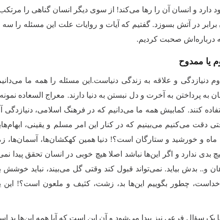
 دارد و انسان آن را رها می‌کند! از سوی دیگر انسان گناهی را مرتک
ن برابر در آتش بسوزد. گفتیم که آیات و روایات علت این مسئله را سه
رباره‌اش صحبت کردیم.
وم یا ممدوح
م دنیازدگی و علاقه به زندگی دنیاست.این مسئله را همه ما می‌دان
 به پرداختن به آخرت و دل نبستن به دنیا دارند. معراج السعاده نمونه‌
تفاده کنند. کمابیش همه ما می‌دانیم که در فرهنگ اسلامی، دنیازد
تی دقت می‌کنیم می‌بینیم که در کنار این امر مسلم و یقینی، ابهام‌های
ماه و خورشید و ستارگان است؟! دنیا همین کهکشان‌ها، آسمان‌ها، زمین
یچ بدی ندارد و اگر این‌ها نباشد اصلا هیچ خوبی در انسان تحقق پیدا نمی‌ک
 و.. بدش بیاید. نمی‌تواند قبول کند وقتی گل می‌بیند، نباید خوشش بیا
داست، چطور بگوییم این‌ها بد، زشت، کثیف و ملعون است؟! این یکی 
ا یک سؤال فرعی نیز پیدا می‌شود و آن این است که آیا همه این‌ها بد