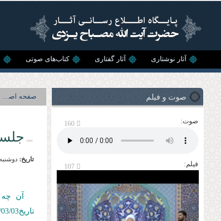
رفتن به محتوای اصلی
آثار نوشتاری
آثار گفتاری
کتاب‌های صوتی
ن
صوت و فیلم
صفحه اصلی
صوت:
160
جلسه 
تاریخ:
دوشنبه, 3 ارديبهشت, 
فیلم:
107
آن چه 