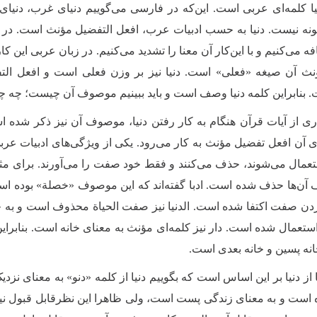
یا کلمه‌ای عربی است. این‌که در فارسی می‌گوییم دنیای غرب، دن
ونه نیست. دنیا به حسب ادبیات عرب، افعل التفضیل مؤنث است. در 
می‌کنیم و با این‌کار آن معنا را تشدید می‌کنیم. در زبان عربی این کار
ث آن صیغه «فعلی» است. دنیا نیز بر وزن فعلی است و افعل التف
 بنابراین کلمه دنیا وصف است و باید ببینیم موصوف آن چیست؛ چه چ
ری از آیات قرآن هنگام به کار رفتن دنیا، موصوف آن نیز ذکر شده
 آن افعل تفضیل مؤنث به کار می‌رود. یکی از ویژگی‌های ادبیات 
تعمال می‌شوند، حذف می‌کنند و فقط خود صفت را می‌آورند. برای م
آن‌ها حذف شده است. ادبا گفته‌اند که این موصوف «خصلة» بوده ا
دن صفت اکتفا شده است. الدنیا نیز صفت الحیاة محذوف است و به جای ال
 استعمال شده است. دار نیز کلمه‌ای مؤنث به معنای خانه است. بنابرا
انه پسین و خانه بعدی است.
 از دنیا بر این اساس است که بگوییم دنیا از کلمه «دنو» به معنای نزدیک
است و به معنای زندگی پست است، ولی ظاهرا این نظرقابل قبول نیست؛ 