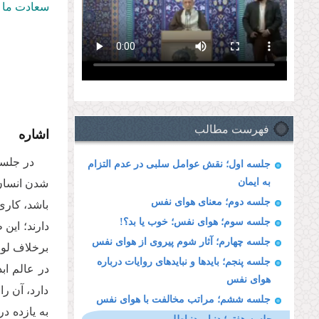
سعادت ما ق
فهرست مطالب
اشاره
در جلسا
جلسه اول؛ نقش عوامل سلبی در عدم التزام
به ایمان
شدن انسان 
جلسه دوم؛ معنای هوای نفس
باشد، کاری
جلسه سوم؛ هوای نفس؛ خوب یا بد؟!
دارند؛ این
جلسه چهارم؛ آثار شوم پیروی از هوای نفس
برخلاف لوا
جلسه پنجم؛ بایدها و نبایدهای روایات درباره
در عالم اب
هوای نفس
دارد، آن ر
جلسه ششم؛ مراتب مخالفت با هوای نفس
به یازده د