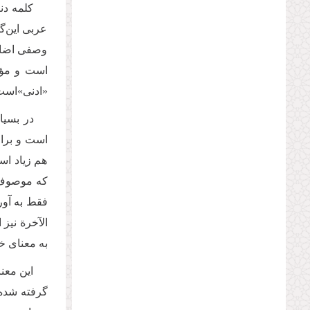
کلمه دن
عربی این‌گ
وصفی اضافه 
است و مؤن
«ادنی»است.
در بسیا
است و برای
هم زیاد اس
که موصوف 
فقط به آور
الآخرة نیز
به معنای خ
این معنا
گرفته شده 