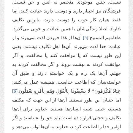
نیست. چنین موجودی منحصر به انس و جن نیست.
فرشتگان نیز اختیار دارند و دوست دارند عبادت کنند، اما
فقط همان کار خوب را دوست دارند، بنابراین تکلیف
ندارند. اصلا زندگی‌شان با همین عبادت و خوبی می‌گذرد.
طعامهم التسبیح؛
[5]
آن‌ها از غذا خوردن لذت نمی‌برند و از
عبادت خدا لذت می‌برند. آن‌ها اهل تکلیف نیستند؛ یعنی
این طور نیست که یا موافقت کنند یا مخالفت، و اگر
موافقت کردند به بهشت بروند و اگر مخالفت ‌کردند به
جهنم. آن‌ها یک راه و یک خواسته دارند و طبق آن
خواسته‌شان که اطاعت خداست، همیشه عمل می‌کنند؛
عِبَادٌ مُّكْرَمُونَ* لَا یَسْبِقُونَهُ بِالْقَوْلِ وَهُم بِأَمْرِهِ یَعْمَلُونَ.
[6]
اما جنیان این طور نیستند. آن‌ها از این جهت که مکلف
هستند، خیلی شبیه انسان‌ها هستند. خداوند برای آن‌ها
تکلیف و حجتی قرار داده است؛ باید حق را بشناسند و اگر
اوامر خدا را اطاعت کردند، خداوند به آن‌ها ثواب می‌دهد و