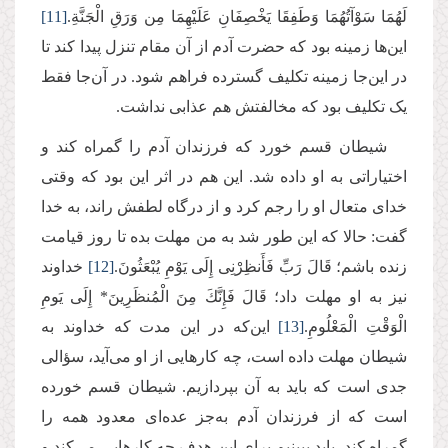
لَهُمَا سَوْآتُهُمَا وَطَفِقَا یَخْصِفَانِ عَلَیْهِمَا مِن وَرَقِ الْجَنَّةِ.
[11]
این‌ها زمینه بود که حضرت آدم از آن مقام تنزل پیدا کند تا
در این‌جا زمینه تکلیف گسترده فراهم شود. در آن‌جا فقط
یک تکلیف بود که مخالفتش هم عذابی نداشت.
شیطان قسم خورد که فرزندان آدم را گمراه کند و
اختیاراتی به او داده شد. این هم در اثر این بود که وقتی
خدای متعال او را رجم کرد و از درگاه لطفش راند، به خدا
گفت: حالا ‌که این‌ طور شد به من مهلت بده تا روز قیامت
زنده باشم؛ قَالَ رَبِّ فَأَنظِرْنِی إِلَى یَوْمِ یُبْعَثُونَ.
[12]
خداوند
نیز به او مهلت داد؛ قَالَ فَإِنَّكَ مِنَ الْمُنظَرِینَ* إِلَى یَومِ
الْوَقْتِ الْمَعْلُومِ.
[13]
این‌که در این مدت که خداوند به
شیطان مهلت داده است، چه کارهایی از او می‌آید، سؤالی
جدی است که باید به آن بپردازیم. شیطان قسم خورده
است که از فرزندان آدم به‌جز عده‌ای معدود همه را
گمراه کند. باید ببینیم برای این هدف چه کارهایی می‌کند و