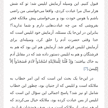
قبول کنیم. این وسیله آزمایش ابلیس شد؛ تو که شش
هزار سال مرا عبادت کردی، واقعا می‌خواستی من راضی
باشم یا هوس خودت بود و می‌خواستی پیش ملائکه فخر
بفروشی که من چه عبادت‌هایی دارم و شما ندارید؟!
بنابراین در این‌جا یک مسئله، آزمایش خود ابلیس است که
خدا وقتی حضرت آدم را خلق کرد، وسیله‌ای برای
آزمایش ابلیس فراهم شد. آزمایش هم این بود که هم به
فرشتگان و هم به ابلیس دستور داده شد که در مقابل آدم
به خاک بیافتند؛ وَإِذْ قُلْنَا لِلْمَلآئِكَةِ اسْجُدُواْ لآدَمَ فَسَجَدُواْ إَلاَّ
إِبْلِیسَ.
[7]
در این‌جا یک بحث این است که این امر خطاب به
ملائکه است و ابلیس که از جنیان بود، چطور این خطاب
شامل او نیز شد؟ پاسخ اجمالی این سؤال این است که
ابلیس از بس عبادت کرده بود، ملائکه خیال می‌کردند که
او هم نوعی از ملائکه است و در صف خودشان قرارش