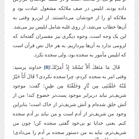
داده بودند. ابلیس در صف ملائکه مشغول عبادت بود و
ملائکه او را از خودشان می‌دانستند. از این‌رو وقتی به
آن‌ها خطاب می‌شد، از روی غلبه شامل ابلیس نیز می‌شد.
این یک وجه است، وجوه دیگری نیز مفسران گفته‌اند که
لزومی ندارد به آن‌ها بپردازیم. به هر حال نص قرآن است
که ابلیس مأمور به سجده بود، ولی سجده نکرد.
قَالَ مَا مَنَعَكَ أَلاَّ تَسْجُدَ إِذْ أَمَرْتُكَ؛
[8]
خداوند پرسید:
وقتی امر به سجده کردم، چرا سجده نکردی؟ قَالَ أَنَاْ خَیْرٌ
مِّنْهُ خَلَقْتَنِی مِن نَّارٍ وَخَلَقْتَهُ مِن طِینٍ؛ گفت: موجود
شریف‌تر نباید دربرابر موجود پست‌تر خضوع کند! من از
آتش خلق شده‌ام و آتش شریف‌تر از خاک است؛ بنابراین
وجود من شریف‌تر از آدم است و من نباید بر آدم سجده
کنم. یعنی خدایا تو بی‌خود گفتی سجده کن! چون من
شریف‌ترم، نباید به من دستور سجده بر آدم را می‌دادی!