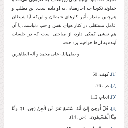
خداوند تکوینا چه اجازه‌هایی به او داده است. این مطلب و
هم‌چنین مقدار تأثیر کارهای شیطان و این‌که آیا شیطان
عامل مستقلی در کنار هوای نفس و حب دنیاست، یا آن
هم نقشی کمکی دارد، از مباحثی است که در جلسات
آینده به آن‌ها خواهیم پرداخت.
و صلی‌الله علی محمد و آله الطاهرین
[1]
. کهف، 50.
[2]
. ص، 76.
[3]
. انعام، 112.
[4]
. قُلْ أُوحِیَ إِلَیَّ أَنَّهُ اسْتَمَعَ نَفَرٌ مِّنَ الْجِنِّ (جن، 1)؛ وَأَنَّا
مِنَّا الْمُسْلِمُونَ... (جن، 14).