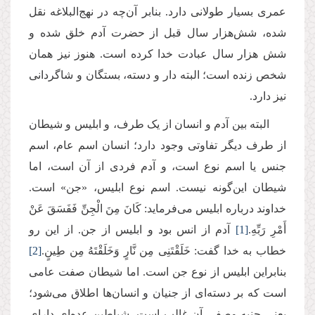
عمری بسیار طولانی دارد. بنابر آن‌چه در نهج‌البلاغه نقل
شده، شش‌هزار سال قبل از حضرت آدم خلق شده و
شش هزار سال عبادت خدا کرده است. هنوز نیز همان
شخص زنده است؛ البته دار و دسته‌، بستگان و شاگردانی
نیز دارد.
البته بین آدم و انسان از یک طرف، و ابلیس و شیطان
از طرف دیگر تفاوتی وجود دارد؛ انسان اسم عام، اسم
جنس یا اسم نوع است، و آدم فردی از آن است، اما
شیطان این‌گونه نیست. اسم نوع ابلیس، «جن» است.
خداوند درباره ابلیس می‌فرماید: كَانَ مِنَ الْجِنِّ فَفَسَقَ عَنْ
أَمْرِ رَبِّهِ.
[1]
آدم از انس بود و ابلیس از جن. از این رو
خطاب به خدا گفت: خَلَقْتَنِی مِن نَّارٍ وَخَلَقْتَهُ مِن طِینٍ.
[2]
بنابراین ابلیس از نوع جن است. اما شیطان صفت عامی
است که بر دسته‌ای از جنیان و انسان‌ها اطلاق می‌شود؛
یعنی جنبه وصفی آن غالب است. شیاطین عده‌ای دارای