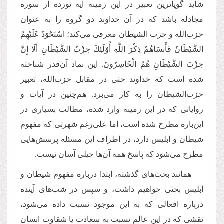
شاید گویاترین تعبیر در این زمینه آیه نوزده از سوره
مجادله باشد که در آن خداوند دو گروه را به عنوان
حزب‌الله و حزب الشیطان معرفی می‌کند؛ اسْتَحْوَذَ عَلَیْهِمُ
الشَّیْطَانُ فَأَنسَاهُمْ ذِكْرَ اللَّهِ أُوْلَئِكَ حِزْبُ الشَّیْطَانِ أَلَا إِنَّ
حِزْبَ الشَّیْطَانِ هُمُ الْخَاسِرُونَ. این نماد آن‌قدر شناخته
شده است که خداوند حتی در مقابل حزب‌الله، تعبیر
حزب‌الشیطان را به کار می‌برد. هم‌چنین در آیات و
روایاتی که در این زمینه وارد شده، مطالب بسیاری در
این‌باره مطرح شده است، اما علی‌رغم شهرتی که مفهوم
شیطان و ابلیس دارد، در اطراف این مسئله پرسش‌هایی
مطرح می‌شود که پاسخ همه‌ آن‌ها خیلی آسان نیست.
همانند بحث‌های گذشته، ابتدا درباره مفهوم شیطان و
ابلیس بحثی خواهیم داشت، و سپس در شب‌های آینده
درباره افعالی که به این موجود نسبت داده می‌شود،
نقشی که در این عالم نسبت به سعادت یا شقاوت انسان