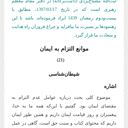
آیت‌الله مصباح‌یزدی (دامت‌بركاته) در دفتر مقام معظم
رهبری است كه در تاریخ 1397/03/
17
، مطابق با
بیست‌ودوم رمضان 1439 ایراد فرموده‌اند. باشد تا این
رهنمودها بر بصیرت ما بیافزاید و چراغ فروزان راه هدایت
و سعادت ما قرار گیرد.
موانع التزام به ایمان
(21)
شیطان‌شناسی
اشاره
موضوع کلی بحث درباره عوامل عدم التزام به
مقتضای ایمان بود. گفتیم با این‌که همه ما به خدا،
پیغمبران و روز قیامت ایمان داریم و همین طور ایمان
داریم که محتوای کتاب و سنت حق است، گاهی در عمل