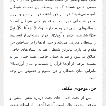
صفتی خاص هستند که به واسطه این صفات شیطان
نامیده می‌شوند؛ خواه از جن باشند، خواه از انس. بنابراین
نه هر شیطانی جن است و نه هر جنی شیطان است؛
شیطان‌های انسی نیز وجود دارند. وَكَذَلِكَ جَعَلْنَا لِكُلِّ نِبِیٍّ
عَدُوًّا شَیَاطِینَ الإِنسِ وَالْجِنِّ؛
[3]
قرآن دسته‌ای از انسان‌ها
را شیطان معرفی می‌کند و حتی آن‌ها را بر شیاطین جن
مقدم می‌دارد. بنابراین شیطان هم به انسان‌های خاصی
اطلاق می‌شود و هم به جنیان خاصی. همه جنیان نیز بد
نیستند؛ برخی از آن‌ها قرآن را شنیدند و ایمان آوردند.
[4]
بنابراین میان شیطان و جن عموم و خصوص من وجه
است.
جن، موجودی مکلف
پس از بحث ادبی، جای بحث درباره نقش ابلیس و
طرفدارانش در عالم است. آیا خدا آن‌ها را از ابتدای خلقت