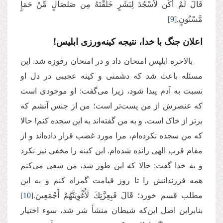
قَالَ لَمْ أَكُن لِّأَسْجُدَ لِبَشَرٍ خَلَقْتَهُ مِن صَلْصَالٍ مِّنْ حَمَإٍ
مَّسْنُونٍ.
[9]
اعلان جنگ با خدا، نتیجه کینه‌ورزی ابلیس!
بالاخره ابلیس امتحان داد و در امتحان رفوزه شد. این
مسئله باعث شد که دشمنی و کینه‌ عجیبی در دل او
نسبت به آدم پیدا شود،‌ زیرا می‌گفت: او موجودی است
که عنصرش از من پست‌تر است؛ من از جنس آتشم که
برتر از خاک است، و به من گفته‌اند به این سجده کنم! حالا
که من سجده نکرده‌ام، مرا مورد غضب قرار داده‌اند و از
مقام قرب الهی رانده شده‌ام. این کینه را مخفی نیز نکرد
و به خدا گفت: حالا که این طور شد، من سعی می‌کنم
همه فرزندانش را تا روز قیامت گمراه کنم و به این
مطلب قسم خورد؛ قَالَ فَبِعِزَّتِكَ لَأُغْوِیَنَّهُمْ أَجْمَعِینَ.
[10]
بنابراین اصل این‌که شیطان منشأ شر شد، سوء اختیار