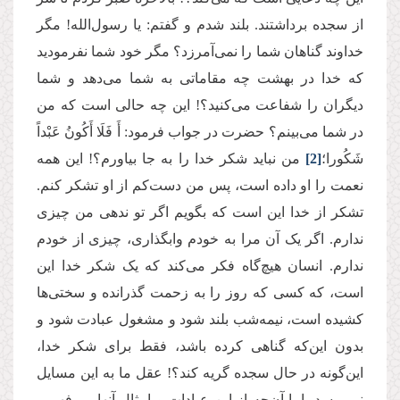
از سجده برداشتند. بلند شدم و گفتم: یا رسول‌الله! مگر
خداوند گناهان شما را نمی‌آمرزد؟ مگر خود شما نفرمودید
که خدا در بهشت چه مقاماتی به شما می‌دهد و شما
دیگران را شفاعت می‌کنید؟! این چه حالی است که من
در شما می‌بینم؟ حضرت در جواب فرمود: أَ فَلَا أَكُونُ عَبْداً
شَكُورا؛
[2]
من نباید شکر خدا را به جا بیاورم؟! این همه
نعمت‌ را او داده است، پس من دست‌کم از او تشکر کنم.
تشکر از خدا این است که بگویم اگر تو ندهی من چیزی
ندارم. اگر یک آن مرا به خودم وابگذاری، چیزی از خودم
ندارم. انسان هیچ‌گاه فکر می‌کند که یک شکر خدا این
است، که کسی که روز را به زحمت گذرانده و سختی‌ها
کشیده است، نیمه‌شب بلند شود و مشغول عبادت شود و
بدون این‌که گناهی کرده باشد، فقط برای شکر خدا،
این‌گونه در حال سجده گریه کند؟! عقل ما به این مسایل
نمی‌رسد، اما آن‌چه از این عبادات و امثال آنها می‌فهمیم