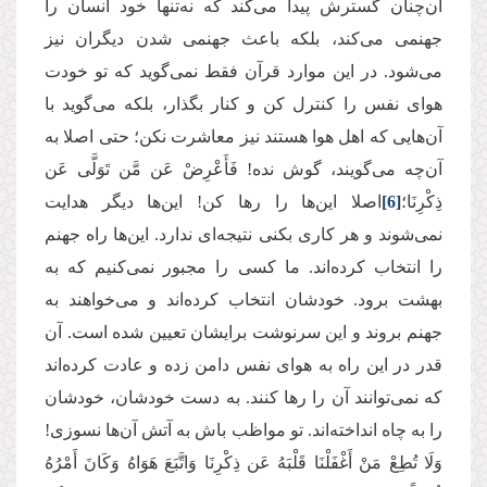
آن‌چنان گسترش پیدا می‌کند که نه‌تنها خود انسان را
جهنمی می‌کند، بلکه باعث جهنمی شدن دیگران نیز
می‌شود. در این موارد قرآن فقط نمی‌گوید که تو خودت
هوای نفس را کنترل کن و کنار بگذار، بلکه می‌گوید با
آن‌هایی که اهل هوا هستند نیز معاشرت نکن؛ حتی اصلا به
آن‌چه می‌گویند، گوش نده! فَأَعْرِضْ عَن مَّن تَوَلَّى عَن
ذِكْرِنَا؛
[6]
اصلا این‌ها را رها کن! این‌ها دیگر هدایت
نمی‌شوند و هر کاری بکنی نتیجه‌ای ندارد. این‌ها
راه جهنم
را انتخاب کرده‌اند. ما کسی را مجبور نمی‌کنیم که به
بهشت برود. خودشان انتخاب کرده‌اند و می‌خواهند به
جهنم بروند و این سرنوشت برایشان تعیین شده است. آن
قدر در این راه به هوای نفس دامن زده‌ و عادت کرده‌اند
که نمی‌توانند آن ‌را رها کنند. به دست خودشان، خودشان
را به چاه انداخته‌اند. تو مواظب باش به آتش آن‌ها نسوزی!
وَلَا تُطِعْ مَنْ أَغْفَلْنَا قَلْبَهُ عَن ذِكْرِنَا وَاتَّبَعَ هَوَاهُ وَكَانَ أَمْرُهُ