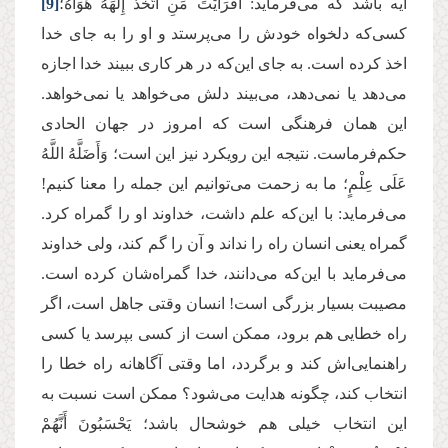
آیه باشد که می‌فرماید: أَفَرَأَیْتَ مَنِ اتَّخَذَ إِلَهَهُ هَوَاهُ؛
[9]
کسی‌که دلخواه خودش را می‌پرستد و او را به جای خدا
اخذ کرده است. به جای این‌که در هر کاری ببیند خدا اجازه
می‌دهد یا نمی‌دهد، می‌بیند دلش می‌خواهد یا نمی‌خواهد.
این همان فرهنگی است که امروز در جهان الحادی
حکم‌فرماست. نتیجه این رویکرد نیز این است؛ وَأَضَلَّهُ اللَّهُ
عَلَى عِلْمٍ؛ ما به زحمت می‌توانیم این جمله را معنا کنیم!
می‌فرماید: با این‌که علم داشت، خداوند او را گمراه کرد.
گمراه یعنی انسان راه را نداند و آن را گم کند، ولی خداوند
می‌فرماید با این‌که می‌دانند، خدا گمراه‌شان کرده است.
مصیبت بسیار بزرگی است! انسان وقتی جاهل است، اگر
راه خطایی هم برود، ممکن است از کسی بپرسد یا کسی
راهنمایی‌اش کند و برگردد، اما وقتی آگاهانه راه خطا را
انتخاب کند، چگونه هدایت می‌شود؟ ممکن است نسبت به
این انتخاب خیلی هم خوشحال باشد؛ یَحْسَبُونَ أَنَّهُمْ