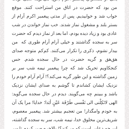
من بود که حضرت در اتاق من استراحت کنند. موقع
خواب شد و خوابیدیم. پس از مدتی پیغمبر اکرم آرام از
بستر بلند و مشغول نماز شدند. خب نماز خواندن در شب
عادی بود و زیاد دیده بودم، اما بعد از نماز دیدم که حضرت
سر به سجده گذاشتند و خیلی آرام آرام طوری که من
بیدار نشوم، ذکری را تکرار می‌کنند. کم‌کم متوجه صدای
هق‌هق و گریه حضرت در حال سجده شدم. حس
کنجکاویم تحریک شد که چرا پیغمبر نیمه شب سر بر
زمین گذاشته و این طور گریه می‌کند؟! آرام آرام خودم را
نزدیک ایشان کشاندم تا گوشم به صدای ایشان نزدیک
باشد و ببینم چه می‌گویند. دیدم در حال سجده می‌گوید:
الهی لاتَکِلْنی الی نَفْسی طَرْفَة عَیْنٍ أبَدا؛ خدایا! مرا یک آن
به خودم وامگذار! من تعجبم بیشتر شد. پیغمبر معصوم،
شریف‌ترین مخلوق خدا، نیمه شب، سر به سجده گذاشته،
این چه دعایی است که می‌کند؟! بالاخره صبر کردم تا سر