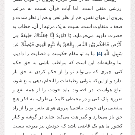
ارزشی منفی است، اما آیات قرآن نسبت به مراتب
پیروی از هوای نفس، هم از نظر لحن و هم از نظر شدت و
ضعف، متفاوت است. نسبت به یک مرتبه‌ از آن، خطاب به
حضرت داوود می‌فرماید: یَا دَاوُودُ إِنَّا جَعَلْنَاكَ خَلِیفَةً فِی
الْأَرْضِ فَاحْكُم بَیْنَ النَّاسِ بِالْحَقِّ وَلَا تَتَّبِعِ الْهَوَى فَیُضِلَّكَ عَن
سَبِیلِ اللَّهِ؛
[4]
ما به تو مقام حکومت و قضاوت را دادیم،
اما وظیفه‌ات این است که مواظب باشی به حق حکم
کنی. چیزی که می‌تواند تو را از حکم کردن به حق باز
بدارد و از این‌که بتوانی وظیفه‌ات را انجام بدهی مانع شود،
اتباع هواست. در قضاوت باید خودت را از همه نفع و
ضررها پاک کنی و در محیطی کاملا بی‌طرف، به فکر هیچ
منفعتی برای خودت نباشی! پیروی هوای نفس تو را از راه
حق باز می‌دارد و گمراهت می‌کند. شاید در گوشه و کنار
کشور ما هم یک قاضی‌ باشد که خودش نیز متوجه نیست
که چرا این‌گونه حکم می‌کند، ولی با چند واسطه