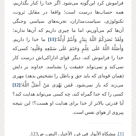
فراموش کرد این‌گونه می‌شود. اگر خدا را کنار بگذاریم،
همه حساب‌ها درست است؛ واقعا در مقابل ثروت،
تکنولوژی، سیاست‌مداران، تجربه‌های سیاسی وجنگی
آن‌ها کم می‌آوریم، اما ما چیزی داریم که آن‌ها ندارند؛
وَلَقَدْ نَصَرَكُمُ اللّهُ بِبَدْرٍ وَأَنتُمْ أَذِلَّةٌ؛
[11]
ما خدا را داریم.
وَأَضَلَّهُ اللَّهُ عَلَى عِلْمٍ وَخَتَمَ عَلَى سَمْعِهِ وَقَلْبِهِ؛ کسی‌که
خدا را فراموش کند، دیگر قوای اداراکی‌اش درست کار
نمی‌کند و نمی‌تواند حقیقت را بشناسد. خداوند بر دلش
(همان قوه‌ای که باید حق و باطل را تشخیص بدهد) مهری
می‌زند که باز نمی‌شود. فَمَن یَهْدِی مَنْ أَضَلَّ اللَّهُ؛
[12]
کسی را که خدا گمراه کند، چه کسی می‌تواند هدایت کند؟
آیا قدرتی بالاتر از خدا برای هدایت او هست؟! این نتیجه
پیروی از هوای نفس است.
[1]
. مشكاة الأنوار فی غرر الأخبار، النص، ص123.