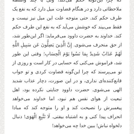
ملاحظاتی دارد و در هنگام قضاوت میل دارد که به نفع یک
طرف حکم کند. حتی متوجه علت این میل نیز نیست و
فقط می‌بیند که خوشش می‌آید که به نفع این طرف حکم
کند. خداوند به حضرت داوود می‌فرماید: اگر این‌طور شد،
از حق منحرف می‌شوی. إِنَّ الَّذِینَ یَضِلُّونَ عَن سَبِیلِ اللَّهِ
لَهُمْ عَذَابٌ شَدِیدٌ بِمَا نَسُوا یَوْمَ الْحِسَابِ؛ وقتی این طور
شد، فراموش می‌کنی که حسابی در کار است و روزی از
تو می‌پرسند که چرا این‌گونه قضاوت کردی و تو جواب
قانع‌کننده‌ای نداری، و در این صورت، دچار عذاب شدید
الهی می‌شوی. حضرت داوود جنایتی نکرده بود، اهل
تبعیت از هوای نفس هم نبود، اما خداوند می‌خواهد
پیغمبرش را نصیحت کند و او را متوجه‌ کند که مبادا
انحراف پیدا کنی و به اشتباه بیفتی. لَا تَتَّبِعِ الْهَوَى! دنبال
دلخواه نباش! ببین خدا چه می‌خواهد!