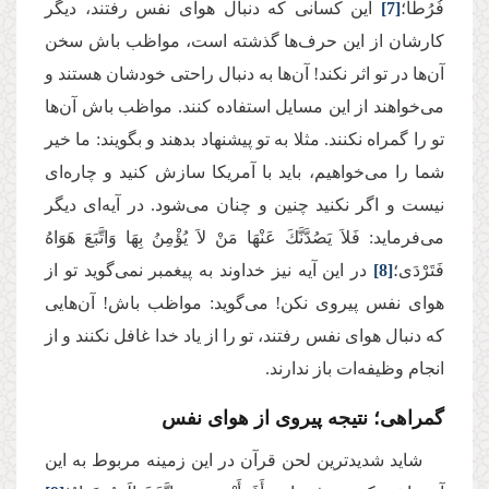
فُرُطًا؛
[7]
این کسانی که دنبال هوای نفس رفتند، دیگر
کارشان از این حرف‌ها گذشته است، مواظب باش سخن
آن‌ها در تو اثر نکند! آن‌ها به دنبال راحتی خودشان هستند و
می‌خواهند از این مسایل استفاده کنند. مواظب باش آن‌ها
تو را گمراه نکنند. مثلا به تو پیشنهاد بدهند و بگویند: ما خیر
شما را می‌خواهیم، باید با آمریکا سازش کنید و چاره‌ای
نیست و اگر نکنید چنین و چنان می‌شود. در آیه‌ای دیگر
می‌فرماید: فَلاَ یَصُدَّنَّكَ عَنْهَا مَنْ لاَ یُؤْمِنُ بِهَا وَاتَّبَعَ هَوَاهُ
فَتَرْدَى؛
[8]
در این آیه نیز خداوند به پیغمبر نمی‌گوید تو از
هوای نفس پیروی نکن! می‌گوید: مواظب باش! آن‌هایی
که دنبال هوای نفس رفتند، تو را از یاد خدا غافل نکنند و از
انجام وظیفه‌ات باز ندارند.
گمراهی؛ نتیجه پیروی از هوای نفس
شاید شدیدترین لحن قرآن در این زمینه مربوط به این