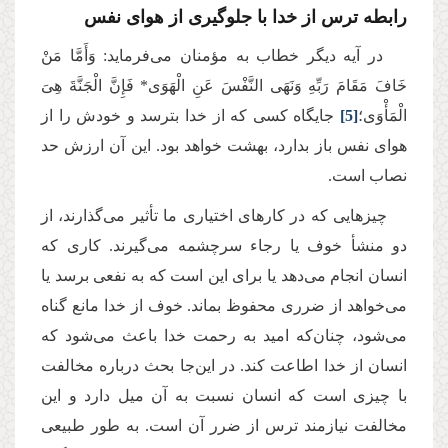
رابطه ترس از خدا با جلوگیری از هوای نفس
در آیه دیگر خطاب به مؤمنان می‌فرماید: وَأَمَّا مَنْ
خَافَ مَقَامَ رَبِّهِ وَنَهَى النَّفْسَ عَنِ الْهَوَى* فَإِنَّ الْجَنَّةَ هِیَ
الْمَأْوَى؛
[5]
جایگاه کسی که از خدا بترسد و خودش را از
هوای نفس باز بدارد، بهشت خواهد بود. این آن ارزش حد
نصاب است.
چیزهایی که در کارهای اختیاری ما تأثیر می‌گذارند، از
دو منشأ خوف یا رجاء سرچشمه می‌گیرند. کاری که
انسان انجام می‌دهد یا برای این است که به نفعی برسد یا
می‌خواهد از ضرری محفوظ بماند. خوف از خدا مانع گناه
می‌شود، چنان‌که امید به رحمت خدا باعث می‌شود که
انسان از خدا اطاعت کند. در این‌جا بحث درباره مخالفت
با چیزی است که انسان نسبت به آن میل دارد و این
مخالفت نیازمند ترس از ضرر آن است. به طور طبیعی