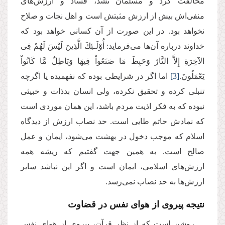
مخالفت کرد و مسلمان نشد، فساد و ارزش‌های
منفی‌اش بیش از ارزش مثبتش است و اهل نجات و صلاح
نخواهد بود. در این صورت از آن کسانی خواهد بود که
خداوند درباره آن‌ها می‌فرماید: أُوْلَـئِكَ الَّذِینَ لَیْسَ لَهُمْ فِی
الآخِرَةِ إِلاَّ النَّارُ وَحَبِطَ مَا صَنَعُواْ فِیهَا وَبَاطِلٌ مَّا كَانُواْ
یَعْمَلُونَ.
[3]
اما اگر در شرایطی بوده که نفهمیده یا اگرچه
تنبلی کرده و تحقیق نکرده، ولی انسان بدذات و خبیثی
نبوده که به فکر اذیت مردم باشد، این همان موردی است
که نمادش حاتم طایی است. حد نصاب ارزش از دیدگاه
اسلام که موجب دخول در بهشت می‌شود، ایمان و عمل
صالح است. به همین جهت گفتیم که ریشه همه
ارزش‌های اسلامی، ایمان است و اگر این نباشد سایر
ارزش‌ها به حد نصاب نمی‌رسد.
نتیجه پیروی از هوای نفس در قضاوت
روشن است که از نظر قرآن، پیروی از هوای نفس