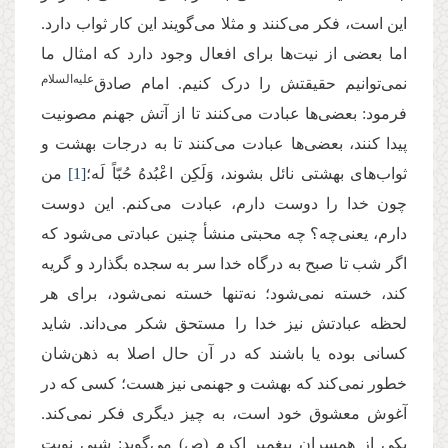
این است، فکر می‌کنند و مثلا می‌گویند این کار ثواب دارد.
اما بعضی از نیت‌ها برای افعال وجود دارد که امثال ما
علیه‌السلام
نمی‌توانیم حقیقتش را درک کنیم. امام صادق‌
فرمود: بعضی‌ها عبادت می‌کنند تا از آتش جهنم مصونیت
پیدا کنند، بعضی‌ها عبادت می‌کنند تا به درجات بهشت و
ثواب‌های بهشتی نائل بشوند، وَلَكِن اعْبُدهُ حُبّاً لَه؛
[1]
‏ من
چون خدا را دوست دارم، عبادت می‌کنم. این دوست
دارم، یعنی‌چه؟ چه محبتی منشأ چنین عبادتی می‌شود که
اگر شب تا صبح به درگاه خدا سر به سجده بگذارد و گریه
کند، خسته نمی‌شود؛ نه‌تنها خسته نمی‌شود، برای هر
لحظه‌ عبادتش نیز خدا را مستحق شکر می‌داند. شاید
کسانی بوده یا باشند که در آن حال اصلا به ذهن‌شان
خطور نمی‌کند که بهشت و جهنمی نیز هست؛ کسی که در
آغوش معشوق خود است، به چیز دیگری فکر نمی‌کند.
یکی از همسران پیغمبر اکرم (ص) می‌گوید: شبی نوبت