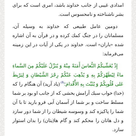
امدادى غیبى از جانب خداوند باشد، امرى است كه براى
بشر ناشناخته و نامحسوس است.
دومین عامل طبیعى كه خداوند به وسیله آن،
مسلمانان را در جنگ كمك كرده و در قرآن به آن اشاره
شده «باران» است. خداوند در یكى از آیات در این زمینه
مى‌فرماید:
إِذْ یُغَشِّیكُمُ النُّعاسَ أَمَنَةً مِنْهُ وَ یُنَزِّلُ عَلَیْكُمْ مِنَ السَّماءِ
ماءً لِیُطَهِّرَكُمْ بِهِ وَ یُذْهِبَ عَنْكُمْ رِجْزَ الشَّیْطانِ وَ لِیَرْبِطَ
1
عَلى قُلُوبِكُمْ وَ یُثَبِّتَ بِهِ الأَْقْدامَ؛
(یاد آرید) آن هنگام را كه
(خدا) خواب سبك آرامش بخشى كه از جانب او بود بر شما
مسلط ساخت و بر شما از آسمان آبى فرو بارید تا با آن
شما را پاكیزه كند و وسوسه شیطان را از شما دور سازد
و دل هاتان را محكم كند و گام ها(یتان) را بدان استوار
سازد.