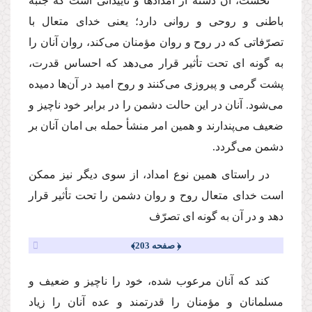
نخست،
آن دسته از امدادها و تأییداتى است كه جنبه
باطنى
و
روحى
و روانى دارد؛ یعنى خداى متعال با
تصرّفاتى كه در روح و روان مؤمنان مى‌كند، روان آنان را
به گونه اى تحت تأثیر قرار مى‌دهد كه احساس قدرت،
پشت گرمى و پیروزى مى‌كنند و روح امید در آن‌ها دمیده
مى‌شود. آنان در این حالت دشمن را در برابر خود ناچیز و
ضعیف مى‌پندارند و همین امر منشأ حمله بى امان آنان بر
دشمن مى‌گردد.
در راستاى همین نوع امداد، از سوى دیگر نیز ممكن
است خداى متعال روح و روان دشمن را تحت تأثیر قرار
دهد و در آن به گونه اى تصرّف
﴿ صفحه 203﴾
كند كه آنان مرعوب شده، خود را ناچیز و ضعیف و
مسلمانان و مؤمنان را قدرتمند و عده آنان را زیاد