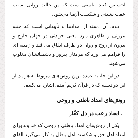
احساس كنند. طبیعى است كه این حالت روانى، سبب
عقب نشینى و شكست آن‌ها مى‌شود.
دوم،
آن دسته از امدادها و تأییداتى است كه جنبه
بیرونى و ظاهرى
دارد؛ یعنى حوادثى در جهان خارج و
بیرون از روح و روان دو طرف اتفاق مى‌افتد و زمینه اى
را فراهم مى‌آورد كه مؤمنان پیروز و دشمنانشان مغلوب
مى‌شوند.
در این جا، به عمده ترین روش‌هاى مربوط به هر یك از
این دو دسته كه در قرآن كریم آمده، اشاره مى‌كنیم.
روش‌هاى امداد باطنى و روحى
1. ایجاد رعب در دل كفّار
یكى از روش‌هاى امداد باطنى و روحى كه خداوند براى
امداد اهل حق و شكست اهل باطل به كار مى‌گیرد القاى