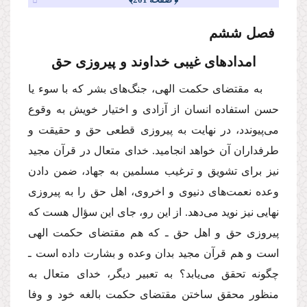
فصل ششم
امدادهاى غیبى خداوند و پیروزى حق
به مقتضاى حكمت الهى، جنگ‌هاى بشر كه با سوء یا
حسن استفاده انسان از آزادى و اختیار خویش به وقوع
مى‌پیوندد، در نهایت به پیروزى قطعى حق و حقیقت و
طرفداران آن خواهد انجامید. خداى متعال در قرآن مجید
نیز براى تشویق و ترغیب مسلمین به جهاد، ضمن دادن
وعده نعمت‌هاى دنیوى و اخروى، اهل حق را به پیروزى
نهایى نیز نوید مى‌دهد. از این رو، جاى این سؤال هست كه
پیروزى حق و اهل حق ـ كه هم مقتضاى حكمت الهى
است و هم قرآن مجید بدان وعده و بشارت داده است ـ
چگونه تحقق مى‌یابد؟ به تعبیر دیگر، خداى متعال به
منظور محقق ساختن مقتضاى حكمت بالغه خود و وفا