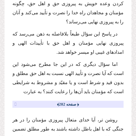
كردن وعده خویش به پیروزى حق و اهل حق، چگونه
مؤمنان و مجاهدان راه خدا را نصرت و تأیید مى‌كند و آنان
را به پیروزى نهایى مى‌رساند؟
در پاسخ این سؤال طبعاً بلافاصله به ذهن مى‌رسد كه
پیروزى نهایى مؤمنان و اهل حق با تأییدات الهى و
امدادهاى غیبى او میسر خواهد شد.
اما سؤال دیگرى كه در این جا مطرح مى‌شود این
است كه آیا نصرت و تأیید الهى نسبت به اهل حق مطلق و
بدون قید و شرط است و یا مقیّد و مشروط به شرایطى
است كه مؤمنان باید آن‌ها را رعایت كنند؟ به عبارت
﴿ صفحه 202﴾
روشن تر، آیا خداى متعال پیروزى مؤمنان را در هر
جنگى كه با اهل باطل داشته باشند به طور مطلق تضمین