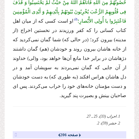
حُصُونُهُمْ مِنَ اللّهِ فَأَتاهُمُ اللّهُ مِنْ حَیْثُ لَمْ یَحْتَسِبُوا وَ قَذَفَ
فِی قُلُوبِهِمُ الرُّعْبَ یُخْرِبُونَ بُیُوتَهُمْ بِأَیْدِیهِمْ وَ أَیْدِى الْمُؤْمِنِینَ
2
فَاعْتَبِرُوا یا أُولِی الأَْبْصارِ؛
او است كسى كه از میان اهل
كتاب كسانى را كه كفر ورزیدند در نخستین اخراج (از
مدینه) بیرون كرد؛ (در حالى كه) شما گمان نمى‌كردید كه
از خانه هاشان بیرون روند و خودشان (هم) گمان داشتند
دژهاشان در برابر خدا مانع آن‌ها خواهد بود، و(لى) خداوند
از آن جایى كه گمان نمى‌بردند به سویشان آمد و در
دل هاشان هراس افكند (به طورى كه) به دست خودشان
و دست مؤمنان خانه‌هاى خود را خراب مى‌كردند. پس اى
صاحبان بینش و بصیرت پند گیرید.
1. احزاب (33)، 25 ـ 27.
2. حشر (59)، 2.
﴿ صفحه 206﴾