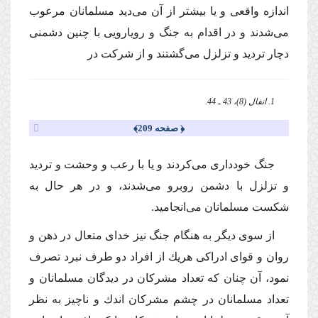
اندازه واقعى و یا بیشتر از آن مى‌دید مسلمانان مرعوب
مى‌شدند و در اقدام به جنگ و رویارویى با چنین دشمنى
دچار تردید و تزلزل مى‌گشتند و از شركت در
1. انفال (8)، 43 ـ 44.
﴿ صفحه 209﴾
جنگ خوددارى مى‌كردند و یا با رعب و وحشت و تردید
و تزلزل با دشمن روبرو مى‌شدند، و در هر حال به
شكست مسلمانان مى‌انجامید.
از سوى دیگر به هنگام جنگ نیز خداى متعال در ذهن و
روان و قواى ادراكى هریك از افراد دو طرف نبرد تصرف
نمود، آن چنان كه تعداد مشركان در دیدگان مسلمانان و
تعداد مسلمانان در چشم مشركان اندك و ناچیز به نظر