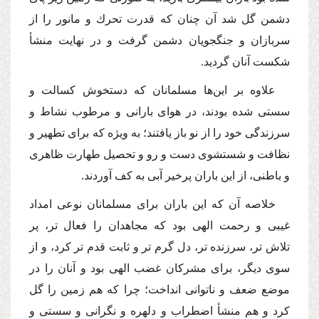
دشمن گل شد آن چنان كه قدرت تحرك و مانور را از
سربازان و جنگجویان دشمن گرفت و در نهایت منشأ
شكست آنان گردید.
علاوه بر این‌ها مسلمانان كه دستخوش كسالت و
سستى شده بودند، در هواى بارانى و مرطوب نشاط و
سرزندگى خود را از نو باز یافتند؛ به ویژه كه براى تطهیر و
نظافت و شستشوى دست و رو و تحصیل طهارت ظاهرى
و باطنى، از این باران پرخیر آبى به كف آوردند.
خلاصه آن كه این باران براى مسلمانان نوعى امداد
غیبى و رحمت الهى بود كه مجاهدان را فعال تر، پر
تلاش تر، سرزنده تر، دل گرم تر و ثابت قدم تر كرد، و از
سوى دیگر، براى مشركان غضب الهى بود و آنان را در
موضع ضعف و ناتوانى انداخت؛ چرا كه هم زمین را گل
كرد و هم منشأ اضطراب و دلهره و نگرانى و سستى و