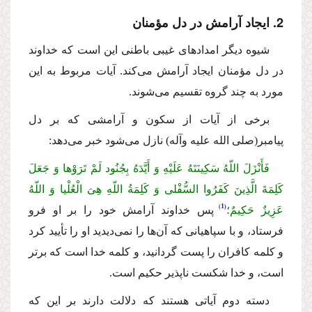
2. ایجاد آرامش در دل مؤمنان
شیوه دیگر امدادهاى غیبى باطنى این است كه خداوند
در دل مؤمنان ایجاد آرامش مى‌كند. آیات مربوط به این
مورد به چند گروه تقسیم مى‌شوند.
برخى از آیات از سكون و آرامشى كه بر دل
پیامبر
(صلى الله علیه وآله)
نازل مى‌شود خبر مى‌دهد:
فَأَنْزَلَ اللّهُ سَكِینَتَهُ عَلَیْهِ وَ أَیَّدَهُ بِجُنُود لَمْ تَرَوْها وَ جَعَلَ
كَلِمَةَ الَّذِینَ كَفَرُوا السُّفْلى وَ كَلِمَةُ اللّهِ هِیَ الْعُلْیا وَ اللّهُ
1
عَزِیزٌ حَكِیمٌ؛
پس خداوند آرامش خود را بر او فرو
فرستاد، و با سپاهیانى كه آن‌ها را نمى‌دیدید او را تأیید كرد
و كلمه كافران را پست گردانید، و كلمه خدا است كه برتر
است، و خدا شكست ناپذیر حكیم است.
دسته دوم آیاتى هستند كه دلالت دارند بر این كه