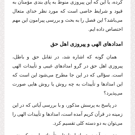
كرده، یا این كه این پیروزى منوط به پاى بندى مؤمنان به
قیود و شرایط خاصى است كه مورد نظر خداى متعال
مى‌باشد؟ این فصل را به بحث و بررسى پیرامون این مهم
اختصاص داده ایم.
امدادهاى الهى و پیروزى اهل حق
همان گونه كه اشاره شد، در تقابل حق و باطل،
پیروزى اهل حق در گرو امدادهاى غیبى و تأییدات الهى
است. سؤالى كه در این جا مطرح مى‌شود این است كه
این امدادها و تأییدات به چه روش یا روش هایى صورت
مى‌پذیرد؟
در پاسخ به پرسش مذكور، و با بررسى آیاتى كه در این
زمینه در قرآن كریم آمده است، امدادها و تأییدات الهى را
مى‌توان به دو دسته كلى تقسیم كرد.