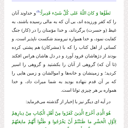
1
تَطَؤُها وَ كانَ اللّهُ عَلى كُلِّ شَیْء قَدِیراً؛
و خداوند آنان
را كه كفر ورزیده اند، بى آن كه به مالى رسیده باشند، به
غیظ (و حسرت) برگرداند، و خدا مؤمنان را در (كار) جنگ
كفایت نمود، و خدا همواره نیرومند شكست ناپذیر است. و
كسانى از اهل كتاب را كه با (مشركان) هم پشتى كرده
بودند از دژهاشان فرود آورد و در دل هاشان هراس افكند
(تا آن كه) گروهى از آنان را بكشتید و گروهى را اسیر
كردید؛ و زمینشان و خانه‌ها و اموالشان و زمین هایى را
كه بر آن قدم ننهاده بودید به شما میراث داد، و خدا
همواره بر هر چیزى توانا است.
در آیه اى دیگر نیز با اِخبار از گذشته مى‌فرماید:
هُوَ الَّذِى أَخْرَجَ الَّذِینَ كَفَرُوا مِنْ أَهْلِ الْكِتابِ مِنْ دِیارِهِمْ
لِأَوَّلِ الْحَشْرِ ما ظَنَنْتُمْ أَنْ یَخْرُجُوا وَ ظَنُّوا أَنَّهُمْ مانِعَتُهُمْ