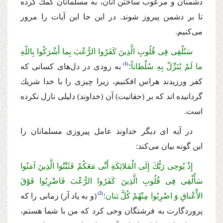
دشمنان و مرعوب ساختن آنان، به مسلمانان كمك كرده
تا بر دشمن پیروز شوند. در این جا این آیات را مرور
مى‌كنیم.
سَنُلْقِی فِی قُلُوبِ الَّذِینَ كَفَرُوا الرُّعْبَ بِما أَشْرَكُوا بِاللّهِ
1
ما لَمْ یُنَزِّلْ بِهِ سُلْطاناً؛
به زودى در دل‌هاى كسانى كه
كفر ورزیدند هراس افكنیم، زیرا چیزى را با خدا شریك
گردانیده اند كه بر (حقانیت) آن (خداوند) دلیلى نازل نكرده
است.
در آیه اى دیگر خداوند عامل پیروزى مسلمانان را
این گونه بیان مى‌كند:
إِذْ یُوحِی رَبُّكَ إِلَى الْمَلائِكَةِ أَنِّی مَعَكُمْ فَثَبِّتُوا الَّذِینَ آمَنُوا
سَأُلْقِی فِی قُلُوبِ الَّذِینَ كَفَرُوا الرُّعْبَ فَاضْرِبُوا فَوْقَ
2
الأَْعْناقِ وَ اضْرِبُوا مِنْهُمْ كُلَّ بَنان؛
(و به یاد آر) زمانى را كه
پروردگارت به فرشتگان وحى كرد كه من با شما هستم،