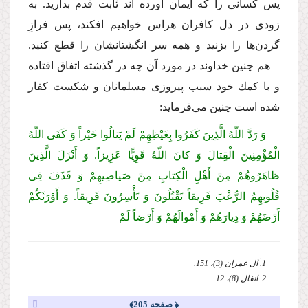
پس كسانى را كه ایمان آورده اند ثابت قدم بدارید. به
زودى در دل كافران هراس خواهیم افكند، پس فرازِ
گردن‌ها را بزنید و همه سر انگشتانشان را قطع كنید.
هم چنین خداوند در مورد آن چه در گذشته اتفاق افتاده
و با كمك خود سبب پیروزى مسلمانان و شكست كفار
شده است چنین مى‌فرماید:
وَ رَدَّ اللّهُ الَّذِینَ كَفَرُوا بِغَیْظِهِمْ لَمْ یَنالُوا خَیْراً وَ كَفَى اللّهُ
الْمُؤْمِنِینَ الْقِتالَ وَ كانَ اللّهُ قَوِیًّا عَزِیزاً. وَ أَنْزَلَ الَّذِینَ
ظاهَرُوهُمْ مِنْ أَهْلِ الْكِتابِ مِنْ صَیاصِیهِمْ وَ قَذَفَ فِی
قُلُوبِهِمُ الرُّعْبَ فَرِیقاً تَقْتُلُونَ وَ تَأْسِرُونَ فَرِیقاً. وَ أَوْرَثَكُمْ
أَرْضَهُمْ وَ دِیارَهُمْ وَ أَمْوالَهُمْ وَ أَرْضاً لَمْ
1. آل عمران (3)، 151.
2. انفال (8)، 12.
﴿ صفحه 205﴾