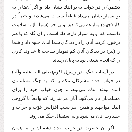
دشمن) را در خواب به تو اندك نشان داد؛ و اگر آن‌ها را به
تو بسیار نشان مى‌داد قطعاً سست مى‌شدید و حتماً در
كار (جهاد) منازعه مى‌كردید، ولى خدا (شما را) به سلامت
داشت، كه او به اسرار دل‌ها دانا است. و آن گاه كه با هم
برخورد كردید آنان را در دیدگان شما اندك جلوه داد و شما
را (نیز) در دیدگان آنان كم نمودار ساخت تا خداوند كارى
را كه انجام شدنى بود به پایان رساند.
در آستانه جنگ بدر رسول اكرم
(صلى الله علیه وآله)
در خواب تعداد مشركان مكه را كه به جنگ مسلمانان
آمده بودند اندك مى‌بیند، و چون خواب خود را براى
مسلمانان باز مى‌گوید آنان مى‌پندارند كه واقعاً با گروهى
اندك مواجهند و همین امر سبب افزایش قوّت و جرأت و
جسارت آنان مى‌شود و به استقبال جنگ مى‌روند.
اگر آن حضرت در خواب تعداد دشمنان را به همان