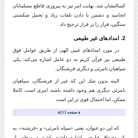
كسالتشان شد. نهایت امر نیز به پیروزى قاطع مسلمانان
انجامید و دشمن با دادن تلفات زیاد و تحمل شكستى
سنگین، فرار را بر قرار ترجیح داد.
2. امدادهاى غیر طبیعى
در مورد امدادهاى غیبى الهى از طریق عوامل فوق
طبیعى نیز قرآن كریم به دو عامل اشاره مى‌كند: یكى
سپاهیان نامرئى و دیگرى فرشتگان.
البته بدون شك این كه غیر از فرشتگان، سپاهیان
نامرئى دیگرى هم وجود داشته باشند امرى است كاملا
ممكن، اما احتمال قوى تر این است
﴿ صفحه 213﴾
كه این دو عنوان، یعنى «سپاه نامرئى» و «فرشته»، به
یك مصداق خارجى اشاره داشته باشند و منظور از