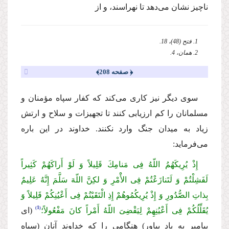
ناچیز نشان مى‌دهد تا نهراسند، و از
1. فتح (48)، 18.
2. همان، 4.
﴿ صفحه 208﴾
سوى دیگر نیز كارى مى‌كند كه كفار سپاه مؤمنان و
مسلمانان را كم ارزیابى كنند تا تجهیزات و سلاح و ارتش
زیاد به میدان جنگ وارد نكنند. خداوند در این باره
مى‌فرماید:
إِذْ یُرِیكَهُمُ اللّهُ فِی مَنامِكَ قَلِیلاً وَ لَوْ أَراكَهُمْ كَثِیراً
لَفَشِلْتُمْ وَ لَتَنازَعْتُمْ فِی الأَْمْرِ وَ لكِنَّ اللّهَ سَلَّمَ إِنَّهُ عَلِیمٌ
بِذاتِ الصُّدُورِ وَ إِذْ یُرِیكُمُوهُمْ إِذِ الْتَقَیْتُمْ فِی أَعْیُنِكُمْ قَلِیلاً وَ
1
یُقَلِّلُكُمْ فِی أَعْیُنِهِمْ لِیَقْضِیَ اللّهُ أَمْراً كانَ مَفْعُولاً؛
(اى
پیامبر به یاد بیاور) هنگامى را كه خداوند آنان (سپاه