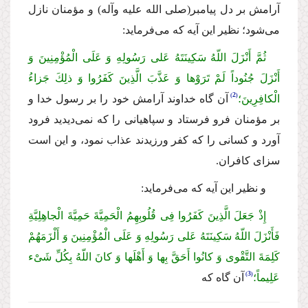
آرامش بر دل پیامبر
(صلى الله علیه وآله)
و مؤمنان نازل
مى‌شود؛ نظیر این آیه كه مى‌فرماید:
ثُمَّ أَنْزَلَ اللّهُ سَكِینَتَهُ عَلى رَسُولِهِ وَ عَلَى الْمُؤْمِنِینَ وَ
أَنْزَلَ جُنُوداً لَمْ تَرَوْها وَ عَذَّبَ الَّذِینَ كَفَرُوا وَ ذلِكَ جَزاءُ
2
الْكافِرِینَ؛
آن گاه خداوند آرامش خود را بر رسول خدا و
بر مؤمنان فرو فرستاد و سپاهیانى را كه نمى‌دیدید فرود
آورد و كسانى را كه كفر ورزیدند عذاب نمود، و این است
سزاى كافران.
و نظیر این آیه كه مى‌فرماید:
إِذْ جَعَلَ الَّذِینَ كَفَرُوا فِی قُلُوبِهِمُ الْحَمِیَّةَ حَمِیَّةَ الْجاهِلِیَّةِ
فَأَنْزَلَ اللّهُ سَكِینَتَهُ عَلى رَسُولِهِ وَ عَلَى الْمُؤْمِنِینَ وَ أَلْزَمَهُمْ
كَلِمَةَ التَّقْوى وَ كانُوا أَحَقَّ بِها وَ أَهْلَها وَ كانَ اللّهُ بِكُلِّ شَیْء
3
عَلِیماً؛
آن گاه كه