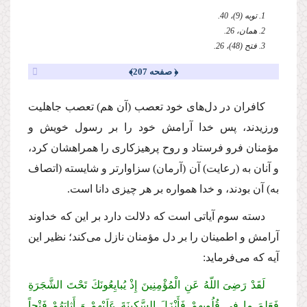
1. توبه (9)، 40.
2. همان، 26.
3. فتح (48)، 26.
﴿ صفحه 207﴾
كافران در دل‌هاى خود تعصب (آن هم) تعصب جاهلیت
ورزیدند، پس خدا آرامش خود را بر رسول خویش و
مؤمنان فرو فرستاد و روح پرهیزكارى را همراهشان كرد،
و آنان به (رعایت) آن (آرمان) سزاوارتر و شایسته (اتصاف
به) آن بودند، و خدا همواره بر هر چیزى دانا است.
دسته سوم آیاتى است كه دلالت دارد بر این كه خداوند
آرامش و اطمینان را بر دل مؤمنان نازل مى‌كند؛ نظیر این
آیه كه مى‌فرماید:
لَقَدْ رَضِیَ اللّهُ عَنِ الْمُؤْمِنِینَ إِذْ یُبایِعُونَكَ تَحْتَ الشَّجَرَةِ
فَعَلِمَ ما فِی قُلُوبِهِمْ فَأَنْزَلَ السَّكِینَةَ عَلَیْهِمْ وَ أَثابَهُمْ فَتْحاً