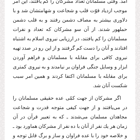
آمد. وقتى مسلمانان تعداد مشركان را كم یافتند، این امر
موجب ازدیاد قوّت قلب و شجاعت و شهامتشان شد و با
دلاورى بیشتر به مصاف دشمن رفتند و به قلب دشمن
حملهور شدند. از آن سو مشركان كه تعداد و نفرات
مسلمانان را كم یافتند، در ارزیابى نیروى اسلام به اشتباه
افتادند و آنان را دست كم گرفتند و از این رو در صدد تهیه
نیروى كافى براى مقابله با مسلمانان و فراهم آوردن
ابزار و وسایل جنگى فراوان بر نیامدند و به نیروى كمترى
براى مقابله با مسلمانان اكتفا كردند و همین امر سبب
شكست آنان شد.
اگر مشركان از جهت كمّى عده حقیقى مسلمانان را
در مى‌یافتند و از جهت كیفى متوجه قدرت و شجاعت
مجاهدان مسلمان مى‌شدند ـ كه به تعبیر قرآن در آن
زمان هر یك نفر از آنان با ده نفر از مشركان هماورد بود ـ
و خلاصه خود را با عده فراوان و ساز و برگ قابل توجه و