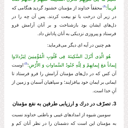
1
قَرِیباً؛
محققاً خداوند از مؤمنان خشنود گردید هنگامى كه
در زیر آن درخت با تو بیعت كردند. پس آن چه را در
دل‌هاى ایشان بود بازشناخت و بر آنان آرامش فرو
فرستاد و پیروزى نزدیكى به آنان پاداش داد.
هم چنین در آیه اى دیگر مى‌فرماید:
هُوَ الَّذِى أَنْزَلَ السَّكِینَةَ فِی قُلُوبِ الْمُؤْمِنِینَ لِیَزْدادُوا
2
إِیماناً مَعَ إِیمانِهِمْ وَ لِلّهِ جُنُودُ السَّماواتِ وَ الأَْرْضِ؛
اوست
آن كس كه در دل‌هاى مؤمنان آرامش را فرو فرستاد تا
ایمانى بر ایمان خود بیافزایند؛ و سپاهیان آسمان و زمین از
آنِ خدا است.
3. تصرّف در درك و ارزیابى طرفین به نفع مؤمنان
سومین شیوه از امدادهاى غیبى و باطنى خداوند نسبت
به مؤمنان این است كه دشمنان را در نظر آنان كم و