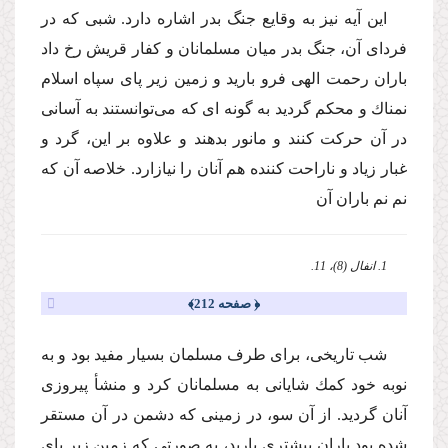
این آیه نیز به وقایع جنگ بدر اشاره دارد. شبى كه در
فرداى آن، جنگ بدر میان مسلمانان و كفار قریش رخ داد
باران رحمت الهى فرو بارید و زمین زیر پاى سپاه اسلام
نمناك و محكم گردید به گونه اى كه مى‌توانستند به آسانى
در آن حركت كنند و مانور بدهند و علاوه بر این، گرد و
غبار زیاد و ناراحت كننده هم آنان را نیازارد. خلاصه آن كه
نم نم باران آن
1. انفال (8)، 11.
﴿ صفحه 212﴾
شب تاریخى، براى طرف مسلمان بسیار مفید بود و به
نوبه خود كمك شایانى به مسلمانان كرد و منشأ پیروزى
آنان گردید. از آن سو، در زمینى كه دشمن در آن مستقر
شده بود باران بیشترى بارید، به صورتى كه زمین زیر پاى