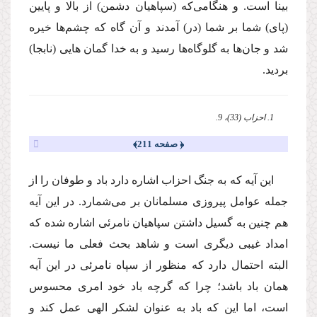
بینا است. و هنگامى‌كه (سپاهیان دشمن) از بالا و پایین
(پاى) شما بر شما (در) آمدند و آن گاه كه چشم‌ها خیره
شد و جان‌ها به گلوگاه‌ها رسید و به خدا گمان هایى (نابجا)
بردید.
1. احزاب (33)، 9.
﴿ صفحه 211﴾
این آیه كه به جنگ احزاب اشاره دارد باد و طوفان را از
جمله عوامل پیروزى مسلمانان بر مى‌شمارد. در این آیه
هم چنین به گسیل داشتن سپاهیان نامرئى اشاره شده كه
امداد غیبى دیگرى است و شاهد بحث فعلى ما نیست.
البته احتمال دارد كه منظور از سپاه نامرئى در این آیه
همان باد باشد؛ چرا كه گرچه باد خود امرى محسوس
است، اما این كه باد به عنوان لشكر الهى عمل كند و