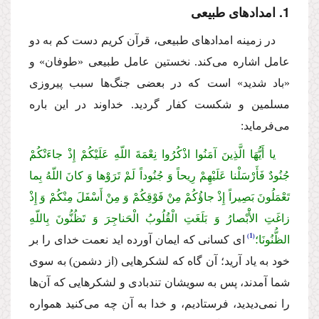
1. امدادهاى طبیعى
در زمینه امدادهاى طبیعى، قرآن كریم دست كم به دو
عامل اشاره مى‌كند. نخستین عامل طبیعى «طوفان» و
«باد شدید» است كه در بعضى جنگ‌ها سبب پیروزى
مسلمین و شكست كفار گردید. خداوند در این باره
مى‌فرماید:
یا أَیُّهَا الَّذِینَ آمَنُوا اذْكُرُوا نِعْمَةَ اللّهِ عَلَیْكُمْ إِذْ جاءَتْكُمْ
جُنُودٌ فَأَرْسَلْنا عَلَیْهِمْ رِیحاً وَ جُنُوداً لَمْ تَرَوْها وَ كانَ اللّهُ بِما
تَعْمَلُونَ بَصِیراً إِذْ جاؤُكُمْ مِنْ فَوْقِكُمْ وَ مِنْ أَسْفَلَ مِنْكُمْ وَ إِذْ
زاغَتِ الأَْبْصارُ وَ بَلَغَتِ الْقُلُوبُ الْحَناجِرَ وَ تَظُنُّونَ بِاللّهِ
1
الظُّنُونَا؛
اى كسانى كه ایمان آورده اید نعمت خداى را بر
خود به یاد آرید؛ آن گاه كه لشكرهایى (از دشمن) به سوى
شما آمدند، پس به سویشان تندبادى و لشكرهایى كه آن‌ها
را نمى‌دیدید، فرستادیم، و خدا به آن چه مى‌كنید همواره