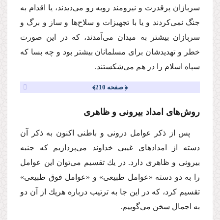
سربازان پرقدرت و نیرومند روبه رو مى‌دیدند، یا اقدام به
جنگ نمى‌كردند و یا با تجهیزات و سلاح‌ها و ساز و برگ و
سربازان بیشتر به میدان مى‌آمدند، كه در این صورت
خطر و تهدیدشان براى مسلمانان بیشتر بود و چه بسا كه
سپاه اسلام را در هم مى‌شكستند.
﴿ صفحه 210﴾
روش‌هاى امداد بیرونى و ظاهرى
پس از ذكر عوامل درونى و باطنى اكنون به ذكر آن
دسته از امدادهاى غیبى خداوند مى‌پردازیم كه جنبه
بیرونى و ظاهرى دارد. در یك تقسیم مى‌توان این عوامل
را به دو دسته
«عوامل طبیعى»
و
«عوامل فوق طبیعى»
تقسیم كرد، كه در این جا به ترتیب درباره هریك از آن دو
به اجمال سخن مى‌گوییم.