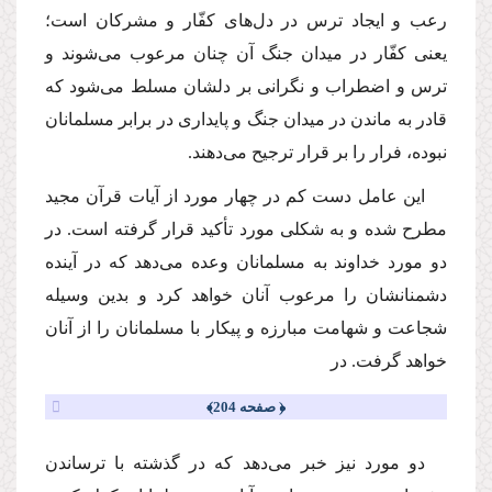
رعب و ایجاد ترس در دل‌هاى كفّار و مشركان است؛
یعنى كفّار در میدان جنگ آن چنان مرعوب مى‌شوند و
ترس و اضطراب و نگرانى بر دلشان مسلط مى‌شود كه
قادر به ماندن در میدان جنگ و پایدارى در برابر مسلمانان
نبوده، فرار را بر قرار ترجیح مى‌دهند.
این عامل دست كم در چهار مورد از آیات قرآن مجید
مطرح شده و به شكلى مورد تأكید قرار گرفته است. در
دو مورد خداوند به مسلمانان وعده مى‌دهد كه در آینده
دشمنانشان را مرعوب آنان خواهد كرد و بدین وسیله
شجاعت و شهامت مبارزه و پیكار با مسلمانان را از آنان
خواهد گرفت. در
﴿ صفحه 204﴾
دو مورد نیز خبر مى‌دهد كه در گذشته با ترساندن