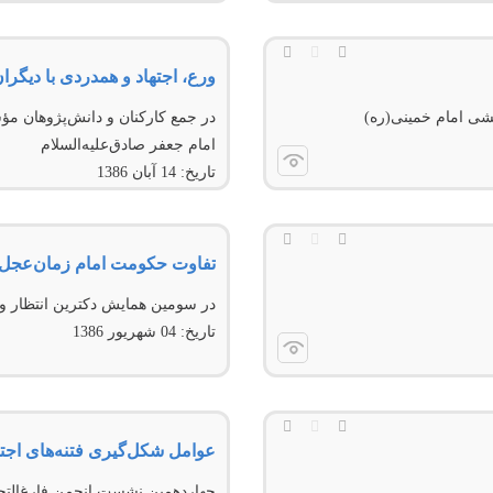
ورع، اجتهاد و همدردی با دیگ
شی امام خمینی(ره)
در جمع کارکنان و دانش‌پژوهان م
امام جعفر صادق‌علیه‌السلام
تاریخ:
14 آبان 1386
تفاوت حکومت امام زمان‌عجل‌‌ا
در سومین همایش دکترین انتظار و
تاریخ:
04 شهريور 1386
عوامل شکل‌‌گیری فتنه‌‌های اج
چهاردهمین نشست انجمن فارغ‌الت