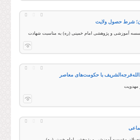
ران؛ شرط حصول ولایت
ؤسسه آموزشى و پژوهشى امام خمینى (ره) به مناسبت شهادت
لله‌‌فرجه‌‌الشریف با حکومت‌های معاصر
 مهدویت
تماعی
حصيلان مؤسسه آموزشی و پژوهشی امام خمینی(ره)