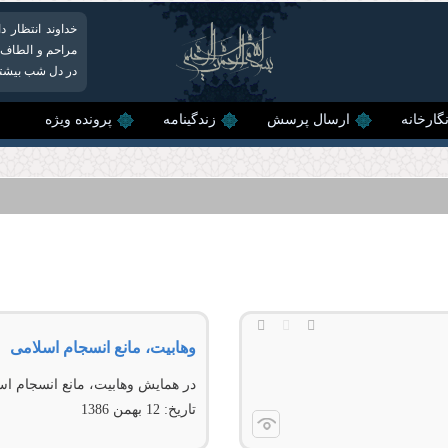
خداوند انتظار 
مراحم و الطاف ا
در دل شب بیشتر 
گارخانه
ارسال پرسش
زندگینامه
پرونده ویژه
وهابیت، مانع انسجام اسلامی
در همايش وهابيت، مانع انسجام اس
تاریخ:
12 بهمن 1386