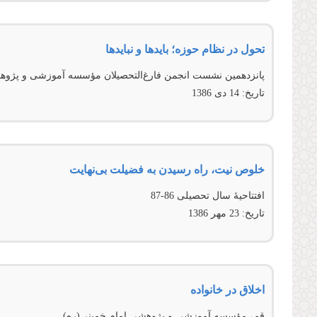
تحول در نظام حوزه؛ بایدها و نبایدها
پانزدهمين نشست انجمن فارغ‌التحصيلان مؤسسه آموزشی و پژوه
تاریخ:
14 دى 1386
خلوص نیت، راه رسیدن به فضیلت بی‌نهایت
افتتاحيۀ سال تحصيلى 86-87
تاریخ:
23 مهر 1386
اخلاق در خانواده
قم، مؤسسه آموزشی و پژوهشی امام خمينی(ره)