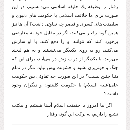
رفتار را وظیفه یك خلیفه اسلامى مى‌دانستیم، در این
صورت براى ما خلافت اسلامى با حكومت هاى دنیوى و
سلطنت هاى كسرى و قیصر چه تفاوتى داشت؟ آن ها نیز
همین گونه رفتار مى‌كنند، اگر در مقابل خود به معارضى
برخورد كنند كه نتوانند او را دفع كنند، با او سازش
مى‌كنند، رو به روى یكدیگر مى‌نشینند و به هم لبخند
مى‌زنند، با یكدیگر از در سازش در مى‌آیند، براى این كه
جنگ و خونریزى نشود و خشونت پیش نیاید. مگر در تمام
دنیا چنین نیست؟ در این صورت چه تفاوتى بین حكومت
على
(علیه السلام)
با حكومت كلینتون و دیگران وجود
داشت؟
اگر ما امروز با حقیقت اسلام آشنا هستیم و مكتب
تشیع را داریم، به بركت این گونه رفتار