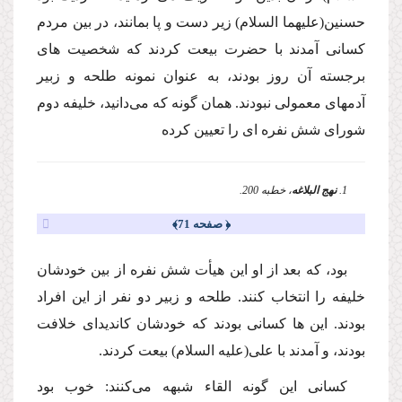
حسنین
(علیهما السلام)
زیر دست و پا بمانند، در بین مردم
كسانى آمدند با حضرت بیعت كردند كه شخصیت هاى
برجسته آن روز بودند، به عنوان نمونه طلحه و زبیر
آدمهاى معمولى نبودند. همان گونه كه مى‌دانید، خلیفه دوم
شوراى شش نفره اى را تعیین كرده
1.
نهج البلاغه
، خطبه 200.
﴿ صفحه 71﴾
بود، كه بعد از او این هیأت شش نفره از بین خودشان
خلیفه را انتخاب كنند. طلحه و زبیر دو نفر از این افراد
بودند. این ها كسانى بودند كه خودشان كاندیداى خلافت
بودند، و آمدند با على
(علیه السلام)
بیعت كردند.
كسانى این گونه القاء شبهه مى‌كنند: خوب بود