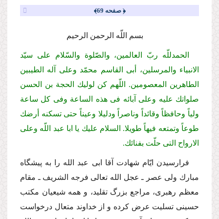
﴿ صفحه 69﴾
بسم اللّه الرحمن الرحیم
الحمدللّه ربّ العالمین، والصّلوة والسّلام على سیّد
الانبیاء والمرسلین، أبى القاسم محمّد وعلى آله الطیبین
الطاهرین المعصومین. اللّهم كن لولیك الحجة بن الحسن
صلواتك علیه وعلى آبائه فى هذه الساعة وفى كل ساعة
ولیاً وحافظاً وقائداً وناصراً ودلیلا وعیناً حتى تسكنه أرضك
طوعاً وتمتعه فیهاً طویلا. السلام علیك یا ابا عبد اللّه وعلى
الارواح التى حلّت بفنائك.
فرارسیدن ایّام شهادت آقا ابى عبد الله را به پیشگاه
مبارك ولى عصر ـ عجل الله تعالى فرجه الشریف ـ مقام
معظم رهبرى، مراجع بزرگ تقلید، و همه شیعیان مكتب
حسینى تسلیت عرض كرده و از خداوند متعال درخواست