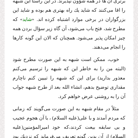
برترى آن ها در همه شؤون نپذیرند. در این راستا این شبهه
را اقا مى‌كنند كه شاید یك راه بهترى هم بوده و شاید این
بزرگواران در برخى موارد اشتباه كرده اند. «
شاید
» كه
مطرح شد، فتح باب مى‌شود، آن گاه زیر سؤال بردن همه
چیز امكان پذیر مى‌شود. همچنان كه الان این گونه كارها
را انجام مى‌دهند.
خوب، ممكن است شبهه به این صورت مطرح شود
(البته من را به خاطر این كه شبهه را ترسیم مى‌كنم
معذور بدارید) براى این كه شبهه را تبیین كنم ناچارم
مقدارى توضیح بدهم، انشاء الله بعد از طرح شبهه جواب
آن را به روشنى عرض خواهم كرد.
مثلاً در مقام شبهه به این صورت مى‌گویند كه زمانى
كه مردم آمدند و با على
(علیه السلام)
، با آن هجوم عجیب
و بى سابقه بیعت كردند،كه خود امیرالمؤمنین
(علیه
السلام)
از آن بدین گونه تعریف مى‌فرماید كه نزدیك بود