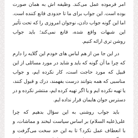
امر فرموده عمل مى‌كند. وظیفه اش به همان صورت
بوده است. این جواب براى ما تا حدودى قانع كننده است.
اما این گونه جواب دادن، نوجوان امروزى را كه تحت تأثیر
این شبهات واقع شده، قانع نمى‌كند؛ باید جواب
روشن ترى ارائه كنیم.
در این جا من از هم لباس هاى خودم این گلایه را دارم
كه چرا ما آن گونه كه باید و شاید در مورد مسائلى از این
قبیل كه مورد حاجت است، كار نكرده ایم، و جواب
مناسبى كه همه بتوانند درست بفهمند، درك و قبول كنند،
یا تهیه نكرده ایم و یا اگر تهیه كرده ایم، منتشر نكرده و در
دسترس جوان هایمان قرار نداده ایم.
باید جواب روشنى به این سؤال بدهیم كه چرا
على
(علیه السلام)
بر اساس سیاست لبخند و مماشات، و
با انعطاف عمل نكرد؟ تا به این حد سخت مى‌گرفت و