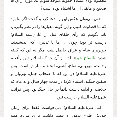
معصوم بوده است؟ چگونه متوجه شویم یك مورد از آن ها
صحیح و مابقى آن ها اشتباه بوده است؟
حتى مى‌توان عكس این را ادعا كرد و گفت: اگر بنا بود
كه ما قضاوت كنیم، و این گونه معیارها را در نظر بگیریم،
باید بگوییم كه رأى خلفاى قبل از على
(علیه السلام)
درست تر بود! چون آن ها با تدبیرى كه اندیشیدند،
خونریزى شام و عراق حاصل نشد، مگر نه این كه گفته
شده: «
الصلح خیر
». لذا، از آن جا كه اسلام دین رأفت،
رحمت، مهربانى، صلح، آشتى، لبخند و سازش است، پس
على
(علیه السلام)
در این كه با اصحاب جمل، نهروان و
صفین جنگید، اشتباه كرد! در مدت چهار سال و نه ماه كه
خلافت او ادامه داشت دائماً در حال جنگ بود، پس قرائت
على
(علیه السلام)
درست نبود!
اما على
(علیه السلام)
نمى‌خواست فقط براى زمان
خودش طرح بدهد، او قصد داشت براى مردم همه