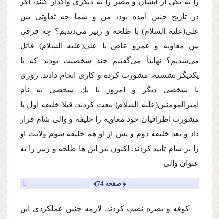
را به یكى از ایشان و مصر را به دیگرى واگذار كنند، اگر
در تاریخ چنین آمده بود، من و شما چه تفاوتى بین
على
(علیه السلام)
با طلحه و زبیر مى‌دیدیم؟ چه فرقى
بین معاویه و عمرو عاص با على
(علیه السلام)
قائل
مى‌شدیم؟ نهایتاً مى‌گفتیم چند شخصیت بودند كه با
یكدیگر نشسته، مشورت كرده و كارى انجام دادند. روزى
با شخصى دیگر و امروز با یك شخصى به نام
امیرالمومنین
(علیه السلام)
بیعت كردند. قبلا خلیفه اول با
مشورت اطرافیان خود معاویه را خلیفه و والى شام قرار
داد و بعد خلیفه دوم و پس از او هم خلیفه سوم ولایت او
را بر شام تأیید كردند. اكنون نیز این ها طلحه و زبیر را به
عنوان والى
﴿ صفحه 74﴾
كوفه و بصره نصب كردند. لازمه چنین عملكردى این