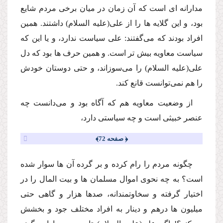
مدارانه اى است كه آن زمان در میان برخى مردم شایع
بود، و این گلایه ها را از على
(علیه السلام)
داشتند. همین
افراد بودند كه مى‌گفتند: على سیاست ندارد، و یا این كه
سیاست معاویه بیش تر است. و همین حرف ها بود كه دل
على
(علیه السلام)
را مى‌سوزاند، و حتى دوستان خودش
را هم نمى‌توانست قانع كند.
از وضعیت معاویه هم كه آگاه بود و مى‌دانست چه
عنصر خبیثى است و چه سیاستى دارد،
﴿ صفحه 72﴾
چگونه مردم را رام كرده و بر گرده آن ها سوار شده
است؟ به چه نحوى اموال مسلمان ها و بیت المال را در
اختیار گرفته و سخاوتمندانه، صدها هزار و گاهى حتى
میلیون ها درهم و دینار به افراد مختلف جود و بخشش