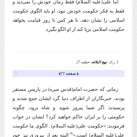
اما على
(علیه السلام)
فقط زمان خودش را نمى‌دید و
فقط به فكر حكومت خودش نبود، او باید الگوى حكومت
اسلامى را نشان دهد، تا هر كس تا روز قیامت بخواهد
حكومت اسلامى برپا كند از او الگو بگیرد.
1. ر.ك:
نهج البلاغه
، خطبه 27.
﴿ صفحه 77﴾
زمانى كه حضرت امام
(قدس سره)
در پاریس مستقر
بودند، خبرنگاران از اطراف دنیا گرد ایشان جمع شدند و
پرسیدند: اگر شما پیروز شوید و شاه برود، چگونه
حكومتى را بر ایران حاكم خواهید كرد؟ ایشان در جواب
فرمودند: «حكومت على
(علیه السلام)
. الگوى ما حكومت
1
على
(علیه السلام)
است.»
البته بعد از پیروزى نیز خود