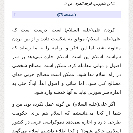
1. ابن طاووس،
فرحة الغرى
، ص 7.
﴿ صفحه 75﴾
كردن على
(علیه السلام)
است. درست است كه
على
(علیه السلام)
موفق به شكست دادن و از بین بردن
معاویه نشد، اما این فكر و برنامه را به ما رساند كه
سیاست اسلام این است. اسلام اجازه نمى‌دهد بر سر
اصول و مبانى معامله كرد. ممكن است مصالح شخصى
در راه اسلام فدا شود، ممكن است مصالح جزئى فداى
مصالح كلى شود، اما مبانى و اصول ابداً، ابداً؛ حتى به
اندازه سر سوزنى نباید به آنها خدشه وارد شود.
اگر على
(علیه السلام)
این گونه عمل نكرده بود، من و
شما از كجا مى‌دانستیم كه اسلام هم براى حكومت
طرحى دارد و اجازه نمى‌دهد دموكراسى غربى در كشور
اسلامى حاكم بشود؟ از كجا اطلاع داشتیم اسلام مى‌گوید