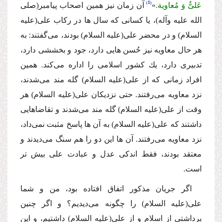
1
عَلىٌّ وَ مُعاویة.
»
آن زمان نیز همین اصحاب پیامبر
(صلى
الله علیه وآله)
، یا كسانى كه سال ها در ركاب على
(علیه
السلام)
و در محضر على
(علیه السلام)
بودند، مى‌گفتند: به
هر حال معاویه نیز حُسن هایى دارد، جود و بخششى دارد،
تدبیرى دارد، یك كشور اسلامى را اداره مى‌كند. همین
افراد زمانى كه از على
(علیه السلام)
گله مند مى‌شدند،
نزد معاویه مى‌رفتند. حتى نزدیكان على
(علیه السلام)
هر
وقت از على
(علیه السلام)
گله مند مى‌شدند و تقاضاهایى
داشتند كه على
(علیه السلام)
به آن ها پاسخ مثبت نمى‌داد،
نزد معاویه مى‌رفتند. آن ها این دو را هم سنگ مى‌دیدند و
معتقد بودند، فقط اندكى عدل و عبادت على بیش تر
است.
اگر جریان مذكور اتفاق افتاده بود، من و شما
على
(علیه السلام)
را چگونه مى‌دیدیم؟ و اگر چنین
برداشتى از اسلام و از على
(علیه السلام)
داشتیم، و این