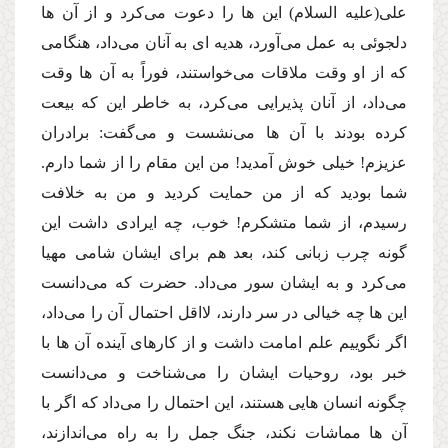
على
(علیه السلام)
این ها را دعوت مى‌كرد و از آن ها
دلجوئى به عمل مى‌آورد، هدیه اى به آنان مى‌داد، هنگامى
كه از او وقت ملاقات مى‌خواستند، فوراً به آن ها وقت
مى‌داد، از آنان پذیرایى مى‌كرد، به خاطر این كه بیعت
كرده بودند با آن ها مى‌نشست و مى‌گفت: برادران
عزیزم! خیلى خوش آمدید! من این مقام را از شما دارم.
شما بودید كه از من حمایت كردید و من به خلافت
رسیدم، از شما متشكرم! خوب، چه ایرادى داشت این
گونه چرب زبانى كند، بعد هم براى ایشان شامى مهیا
مى‌كرد و به ایشان سور مى‌داد. حضرت كه مى‌دانست
این ها چه خیالى در سر دارند، لااقل احتمال آن را مى‌داد،
اگر نگوییم علم امامت داشت و از كارهاى آینده آن ها با
خبر بود، روحیات ایشان را مى‌شناخت و مى‌دانست
چگونه انسان هایى هستند، این احتمال را مى‌داد كه اگر با
آن ها مماشات نكند، جنگ جمل را به راه مى‌اندازند،