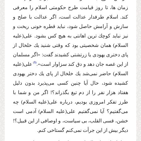
زمان ها، تا روز قیامت طرح حكومتى اسلام را معرفى
كند. اسلام طرفدار عدالت است، اگر عدالت با صلح و
سازش و آرامش حاصل شود، نباید قطره خونى ریخت و
نیز نباید كوچك ترین اهانتى به هیچ كس بشود. على
(علیه
السلام)
همان شخصیتى بود كه وقتى شنید یك خلخال از
پاى دخترى یهودى یا زرتشتى كشیدند گفت: «اگر مسلمان
1
از این غصه جان دهد و دق كند سزاوار است».
على
(علیه
السلام)
حاضر نمى‌شد یك خلخال از پاى یك دختر یهودى
كشیده شود، حال آیا چنین كسى مى‌پذیرد بدون دلیل
هفتاد هزار نفر را از دم تیغ بگذراند؟! اگر من و شما با
طرز تفكر امروزى بودیم، درباره على
(علیه السلام)
چه
مى‌گفتیم؟ آیا نمى‌گفتیم على
(علیه السلام)
آدمى است
خشن، قسى القلب، بى سیاست، و اوصافى از این قبیل؟!
دیگر بیش از این جرأت نمى‌كنم گستاخى كنم.