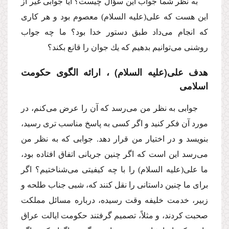
به نظر شما جواب این سؤال چیست؟ آیا جوابى غیر از
این هست كه على
(علیه السلام)
معصوم بود و هر كارى
كه انجام مى‌داد طبق دستور خدا بود؟ ما چه جواب
روشنى مى‌توانیم بدهیم كه یك جوان را قانع بكند؟
هدف على
(علیه السلام)
، ارائه الگوى حكومت
اسلامى
جوابى به نظر من مى‌رسد كه آن را عرض مى‌كنم، در
مورد آن فكر كنید و اگر كسى به پاسخ مناسب ترى رسید،
بنویسد و در اختیار من قرار دهد. جوابى كه به نظر من
مى‌رسد این است كه اگر چنین جریانى اتفاق افتاده بود،
ما على
(علیه السلام)
را با چه كیفیتى مى‌شناختیم؟ اگر
براى ما چنین داستانى را نقل كنند كه، شبى جناب طلحه و
زبیر، خدمت خلیفه وقت رسیده، درباره مسائل مملكت
صحبت كردند، و مثلاً، تصمیم گرفتند حكومت ایالت عراق