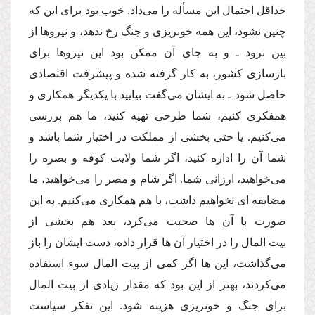
حداقل احتمال این مسأله را مى‌داد. خوب بود براى این كه
چنین نشود، این همه خونریزى و جنگ رخ ندهد، و نیروها از
بین نرود ـ و به جاى آن ممكن بود این نیروها براى
بازسازى كشور، به كار گرفته شده و پیشرفت اقتصادى
حاصل شود ـ به ایشان مى‌گفت بیایید با یكدیگر همكارى و
همفكرى كنیم، شما طرحى تهیه كنید، ما هم بررسى
مى‌كنیم. یا حتى بخشى از مملكت در اختیار شما باشد و
شما آن را اداره كنید، اگر شما ولایت كوفه و بصره را
مى‌خواهید، ارزانى شما. اگر شام و مصر را مى‌خواهید، ما
مضایقه اى نخواهیم داشت، با هم همكارى مى‌كنیم. به این
صورت با آن ها صحبت مى‌كرد، بعد هم بخشى از
بیت المال را در اختیار آن ها قرار داده، دست ایشان را باز
مى‌گذاشت، این ها اگر كمى از بیت المال سوء استفاده
مى‌كردند، بهتر از این بود كه مقدار زیادى از بیت المال
براى جنگ و خونریزى هزینه شود. این تفكر سیاست