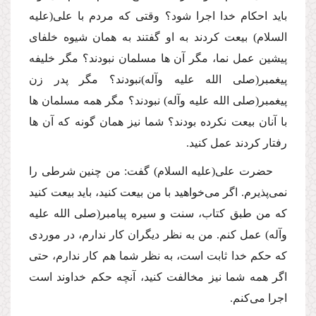
باید احكام خدا اجرا شود؟ وقتى كه مردم با على
(علیه
السلام)
بیعت كردند به او گفتند به همان شیوه خلفاى
پیشین عمل نما، مگر آن ها مسلمان نبودند؟ مگر خلیفه
پیغمبر
(صلى الله علیه وآله)
نبودند؟ مگر پدر زن
پیغمبر
(صلى الله علیه وآله)
نبودند؟ مگر همه مسلمان ها
با آنان بیعت نكرده بودند؟ شما نیز همان گونه كه آن ها
رفتار كردند عمل كنید.
حضرت على
(علیه السلام)
گفت: من چنین شرطى را
نمى‌پذیرم. اگر مى‌خواهید با من بیعت كنید، باید بیعت كنید
كه من طبق كتاب، سنت و سیره پیامبر
(صلى الله علیه
وآله)
عمل كنم. من به نظر دیگران كار ندارم، در موردى
كه حكم خدا ثابت است، به نظر شما هم كار ندارم، حتى
اگر همه شما نیز مخالفت كنید، آنچه حكم خداوند است
اجرا مى‌كنم.