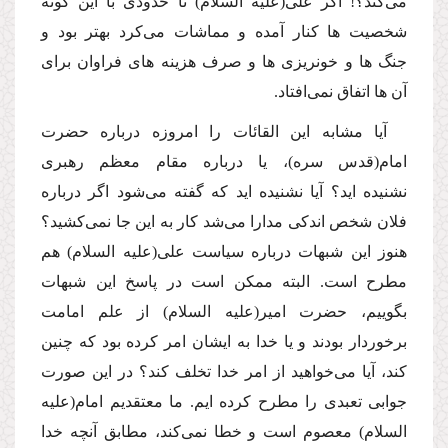
مى‌كند؟! اگر على
(علیه السلام)
تا حدودى با این گونه
شخصیت ها كنار آمده و مماشات مى‌كرد بهتر بود و
جنگ ها و خونریزى ها و صرف هزینه هاى فراوان براى
آن ها اتفاق نمى‌افتاد.
آیا مشابه این القائات را امروزه درباره حضرت
امام
(قدس سره)
، یا درباره مقام معظم رهبرى
نشنیده اید؟ آیا نشنیده اید كه گفته مى‌شود اگر درباره
فلان شخص اندكى مدارا مى‌شد كار به این جا نمى‌كشید؟
هنوز این شبهات درباره سیاست على
(علیه السلام)
هم
مطرح است. البته ممكن است در پاسخ این شبهات
بگوییم، حضرت امیر
(علیه السلام)
از علم امامت
برخوردار بودند و یا خدا به ایشان امر كرده بود كه چنین
كند، آیا مى‌خواهید از امر خدا تخلف كند؟ در این صورت
جوابى تعبدى را مطرح كرده ایم. ما معتقدیم امام
(علیه
السلام)
معصوم است و خطا نمى‌كند، مطابق آنچه خدا