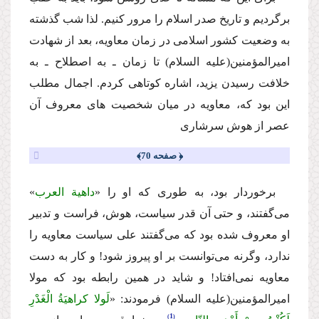
برگردیم و تاریخ صدر اسلام را مرور كنیم. لذا شب گذشته
به وضعیت كشور اسلامى در زمان معاویه، بعد از شهادت
امیرالمؤمنین
(علیه السلام)
تا زمان ـ به اصطلاح ـ به
خلافت رسیدن یزید، اشاره كوتاهى كردم. اجمال مطلب
این بود كه، معاویه در میان شخصیت هاى معروف آن
عصر از هوش سرشارى
﴿ صفحه 70﴾
برخوردار بود، به طورى كه او را «
داهیة العرب
»
مى‌گفتند، و حتى آن قدر سیاست، هوش، فراست و تدبیر
او معروف شده بود كه مى‌گفتند على سیاست معاویه را
ندارد، وگرنه مى‌توانست بر او پیروز شود! و كار به دست
معاویه نمى‌افتاد! و شاید در همین رابطه بود كه مولا
امیرالمؤمنین
(علیه السلام)
فرمودند: «
لَولا كراهیَةُ الْغَدْرِ
1