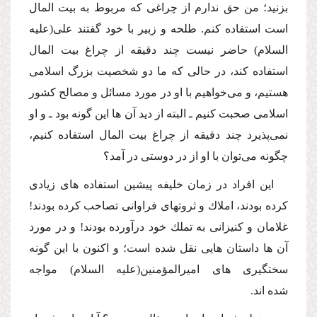
بزنید؛ من حق ندارم از چراغى كه مربوط به بیت المال
است استفاده كنم. طلحه و زبیر با خود گفتند على
(علیه
السلام)
حاضر نیست چند دقیقه از چراغ بیت المال
استفاده كند، در حالى كه ما دو شخصیت بزرگ اسلامى
هستیم، و مى‌خواهیم با او در مورد مسائل و مصالح كشور
اسلامى صحبت كنیم ـ البته از دید آن ها این گونه بود ـ و او
نمى‌پذیرد چند دقیقه از چراغ بیت المال استفاده كنیم،
چگونه مى‌توان با او از در دوستى در آمد؟
این افراد در زمان خلیفه پیشین استفاده هاى زیادى
كرده بودند، املاك و ثروتهاى فراوانى تصاحب كرده بودند!
غلامان و كنیزانى به تملك خود درآورده بودند! و در مورد
آن ها داستان هایى نقل شده است؛ و اكنون با این گونه
سختگیرى هاى امیرالمؤمنین
(علیه السلام)
مواجه
شده اند.