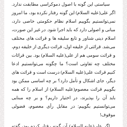
سیاستى این گونه با اصول دموكراسى مطابقت ندارد.
اگر على
(علیه السلام)
این گونه رفتار نكرده بود، ما امروز
نمى‌توانستیم بگوییم اسلام نظام حكومتى خاصى دارد،
مبانى و اصولى دارد كه باید اجرا شود. در غیر این صورت،
اسلام دینى شناور و تابع سلیقه ها و قرائت هاى مختلف
مى‌شد. قرائتى از خلیفه اول، قرائت دیگرى از خلیفه دوم،
و قرائت سومى هم از على
(علیه السلام)
بود. بین قرائات
مختلف چه تفاوتى است؟ ما چگونه مى‌توانستیم ادعا
كنیم قرائت على
(علیه السلام)
درست است و قرائت هاى
دیگر، جاى اشكال و تأمل دارد؟ بر چه اساسى ممكن بود
بگوییم قرائت معصوم
(علیه السلام)
از اسلام را كه همه
باید آن را بپذیرند، در اختیار داریم؟ و بر چه مبنایى
مى‌توانستیم بگوییم: در مقابل رأى معصوم، فضولى
موقوف!
اگر على
(علیه السلام)
آن گونه رفتار كرده بود، گفته