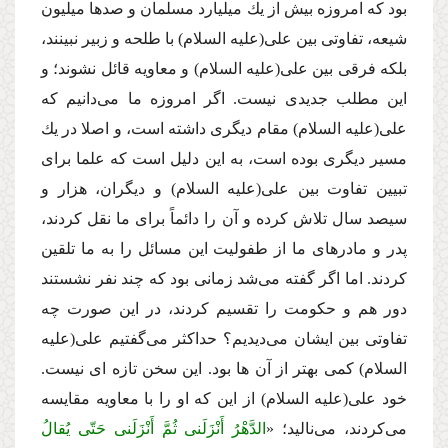
بود كه امروزه بیش از یك میلیارد مسلمان و صدها میلیون
شیعه، تفاوتى بین على
(علیه السلام)
با طلحه و زبیر نبینند،
بلكه فرقى بین على
(علیه السلام)
و معاویه قائل نشوند؛ و
این مطلب جدیدى نیست. اگر امروزه ما مى‌دانیم كه
على
(علیه السلام)
مقام دیگرى داشته است، و اصلا در یك
مسیر دیگرى بوده است، به این دلیل است كه علما براى
تبیین تفاوت بین على
(علیه السلام)
و دیگران، هزار و
سیصد سال تلاش كرده و آن را دائماً براى ما نقل كردند،
پدر و مادرهاى ما از طفولیت این مسائل را به ما تلقین
كردند. اما اگر گفته مى‌شد زمانى بود كه چند نفر نشستند
دور هم و حكومت را تقسیم كردند، در این صورت چه
تفاوتى بین ایشان مى‌دیدیم؟ حداكثر مى‌گفتیم على
(علیه
السلام)
كمى بهتر از آن ها بود. این سخن تازه اى نیست.
خود على
(علیه السلام)
از این كه او را با معاویه مقایسه
مى‌كردند، مى‌نالید؛ «
الدَّهْرُ أَنْزَلَنى ثُمَّ أَنْزَلَنى حَتّى یُقالُ