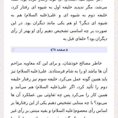
مى‌شد، مگر ندیدید خلیفه اول به شیوه اى رفتار كرد،
خلیفه دوم به شیوه اى و على
(علیه السلام)
هم به
شیوه اى دیگر؟ او هم یكى مانند دیگران بود. در این
صورت بر چه اساسى تشخیص دهیم رأى او بهتر از رأى
دیگران بود؟ خلفاى قبل به
﴿ صفحه 76﴾
خاطر مصالح خودشان، و براى این كه معاویه مزاحم
آن ها نباشد او را به شام فرستادند. على
(علیه السلام)
نیز
باید همین گونه عمل مى‌كرد. خلیفه سوم نیز رفتار خلیفه
دوم را تأئید كرد، اگر على
(علیه السلام)
هم مى‌آمد و
همین كار را مى‌كرد پس چه تفاوتى بین عملكرد آن ها
مى‌بود؟ با چه مبنایى تشخیص دهیم یكى از این رفتارها بر
اساس رأى معصوم
(علیه السلام)
و بقیه مبتنى بر رأى غیر