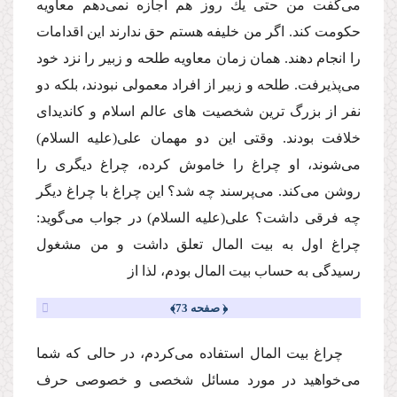
مى‌گفت من حتى یك روز هم اجازه نمى‌دهم معاویه
حكومت كند. اگر من خلیفه هستم حق ندارند این اقدامات
را انجام دهند. همان زمان معاویه طلحه و زبیر را نزد خود
مى‌پذیرفت. طلحه و زبیر از افراد معمولى نبودند، بلكه دو
نفر از بزرگ ترین شخصیت هاى عالم اسلام و كاندیداى
خلافت بودند. وقتى این دو مهمان على
(علیه السلام)
مى‌شوند، او چراغ را خاموش كرده، چراغ دیگرى را
روشن مى‌كند. مى‌پرسند چه شد؟ این چراغ با چراغ دیگر
چه فرقى داشت؟ على
(علیه السلام)
در جواب مى‌گوید:
چراغ اول به بیت المال تعلق داشت و من مشغول
رسیدگى به حساب بیت المال بودم، لذا از
﴿ صفحه 73﴾
چراغ بیت المال استفاده مى‌كردم، در حالى كه شما
مى‌خواهید در مورد مسائل شخصى و خصوصى حرف