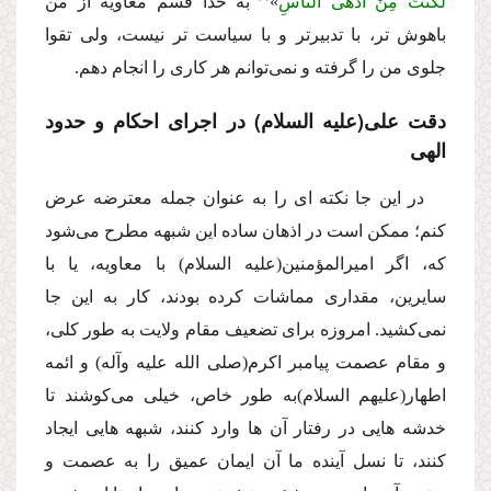
لَكُنْتُ مِنْ أَدْهى النّاسِ
»
به خدا قسم معاویه از من
باهوش تر، با تدبیرتر و با سیاست تر نیست، ولى تقوا
جلوى من را گرفته و نمى‌توانم هر كارى را انجام دهم.
دقت على
(علیه السلام)
در اجراى احكام و حدود
الهى
در این جا نكته اى را به عنوان جمله معترضه عرض
كنم؛ ممكن است در اذهان ساده این شبهه مطرح مى‌شود
كه، اگر امیرالمؤمنین
(علیه السلام)
با معاویه، یا با
سایرین، مقدارى مماشات كرده بودند، كار به این جا
نمى‌كشید. امروزه براى تضعیف مقام ولایت به طور كلى،
و مقام عصمت پیامبر اكرم
(صلى الله علیه وآله)
و ائمه
اطهار
(علیهم السلام)
به طور خاص، خیلى مى‌كوشند تا
خدشه هایى در رفتار آن ها وارد كنند، شبهه هایى ایجاد
كنند، تا نسل آینده ما آن ایمان عمیق را به عصمت و