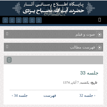
رفتن به محتوای اصلی
صوت و فیلم
فهرست مطالب
جلسه 33
تاریخ:
يكشنبه, 7 آبان, 1374
‹ جلسه 32
فهرست
جلسه 34 ›