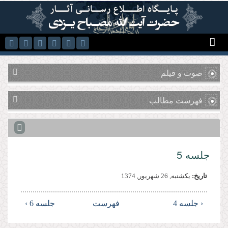
رفتن به محتوای اصلی
صوت و فیلم
فهرست مطالب
جلسه 5
تاریخ:
يكشنبه, 26 شهريور, 1374
‹ جلسه 4
فهرست
جلسه 6 ›