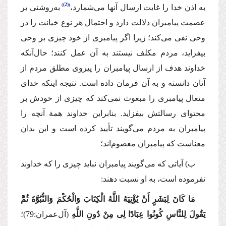
(2)
به اذن خدا را غایت ارسال آنها می‌شمارد،
به‌روشنی بر
عصمت پیامبران دلالت دارد و احتمال هر نوع خیانت را در
وحی نفی می‌كند؛ زیرا اگر پیامبری از خود چیزی بر وحی
بیفزاید، مردم مكلف نیستند به آن عمل كنند؛ حال‌آنكه
خداوند هدف از ارسال پیامبران را پیروی مطلق مردم از
آنان دانسته و به آن فرمان د‌اده است. نتیجه اینكه خدای
متعال پیامبری را مبعوث نمی‌كند كه چیزی از خودش بر
محتوای رسالتش بیفزاید. بنابراین خداوند همة آنچه را
پیامبران به مردم می‌گویند تأیید كرده است و این بدان
معناست كه پیامبران معصوم‌اند؛
ب) آیاتی كه می‌گویند پیامبران نباید چیزی را كه خداوند
نفرموده است، به او نسبت دهند:
مَا كَانَ لِبَشَرٍ أَنْ یُؤْتِیَهُ اللَّهُ الْكِتَابَ وَالْحُكْمَ وَالنُّبُوَّةَ ثُمَّ
یَقُولَ لِلنَّاسِ كُونُوا عِبَادًا لِی مِنْ دُونِ اللَّهِ
(آل‌عمران:79)؛