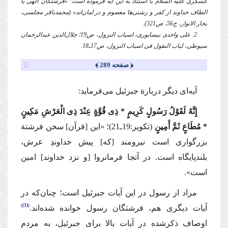
عسكری
علیه السلام
با استناد به این آیه فرموده است: «فرشتگان الهی با
الطاف خداوند از كفر و زشتی‌ها معصوم و در امان‌اند» (محمدباقر مجلسی،
بحار الانوار، ج56، ص321).
2. علی ‌واحدی نیسابوری، اسباب النزول، ص19؛ جلال‌الدین عبدالرحمان
سیوطی، لباب النقول فی اسباب النزول، ص17ـ18.
﴿ صفحه 289 ﴾
آیه‌ای دیگر دربارة جبرئیل می‌فرماید:
إِنَّهُ لَقَوْلُ رَسُولٍ كَرِیمٍ * ذِی قُوَّةٍ عِنْدَ ذِی الْعَرْشِ مَكِینٍ
* مُطَاعٍ ثَمَّ أَمِینٍ
(تكویر:19ـ21)؛
«این [قرآن] سخن فرشتة
بزرگواری است نیرومند [كه] پیش خداوندِ عرش،
بلندپایگاه است. در آنجا فرمانروا [و نزد خداوند] امین
است».
مراد از رسول در این آیات جبرئیل است؛ چنان‌كه در
(1)
آیات دیگری هم، فرشتگان رسول خوانده شده‌اند.
اوصاف ذكرشده در آیات بالا برای جبرئیل، به ‌مردم