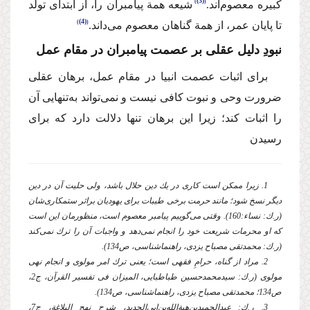
(3)
كبیره معصوم‌اند.
شیعه همة پیامبران را، از ابتدای تولد
(4)
تا پایان عمر، از همة گناهان معصوم می‌داند.
نبودِ دلیل عقلی بر عصمت پیامبران در مقام عمل
برای اثبات عصمت انبیا در مقام عمل، برهان عقلی
ضرورت وحی و نبوت كافی نیست و نمی‌تواند به‌تنهایی آن
را اثبات كند؛ زیرا این برهان تنها دلالت دارد كه برای
رسیدن
1. زیرا ممكن است كاری در یك دین حلال باشد، ولی حلیت آن در دین
دیگر نسخ شود؛ مانند حرمت برخی طیبات برای یهودیان براثر ستمكاری‌شان
(ر.ك: نساء:160). وقتی می‌گوییم پیامبر معصوم است، منظورمان این است
كه او محرمات شریعت خود را انجام نمی‌دهد و واجبات آن را ترك نمی‌كند
(ر.ك: محمدتقی مصباح یزدی، راهنماشناسی، ص134).
2. مراد از گناه، حرامِ فقهی است؛ یعنی ترك امر مولوی و انجام نهی
مولوی (ر.ك: سیدمحمدحسین طباطبایی، المیزان فی تفسیر القرآن، ج2،
ص134؛ محمدتقی مصباح یزدی، راهنماشناسی، ص134).
3. ر.ك: عبدالحمیدبن‌هبةالله‌بن‌ابی‌الحدید، شرح نهج البلاغة، ج7،