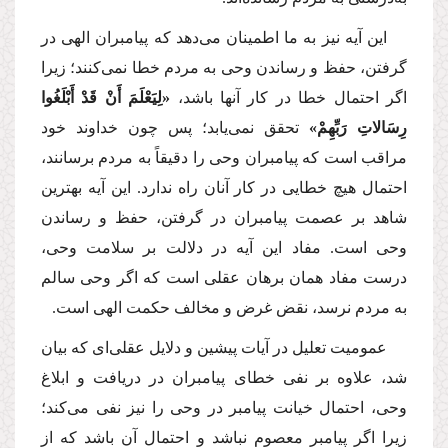
این آیه نیز به ما اطمینان می‌دهد كه پیامبران الهی در
گرفتن، حفظ و رساندن وحی به مردم خطا نمی‌كنند؛ زیرا
اگر احتمال خطا در كار آنها باشد،
«لِیَعْلَمَ أَنْ قَدْ أَبْلَغُوا
رِسَالاتِ رَبِّهِمْ»
تحقق نمی‌یابد؛ پس چون خداوند خود
مراقب است كه پیامبران وحی را دقیقاً به مردم برسانند،
احتمال هیچ خطایی در كار آنان راه ندارد. این آیه بهترین
شاهد بر عصمت پیامبران در گرفتن، حفظ و رساندن
وحی است. مفاد این آیه در دلالت بر سلامت وحی،
درست مفاد همان برهان عقلی است كه اگر وحی سالم
به مردم نرسد، نقض غرض و مخالف حكمت الهی است.
عمومیت تعلیل در آیات پیشین و دلایل عقلی‌ای كه بیان
شد، علاوه بر نفی خطای پیامبران در دریافت و ابلاغ
وحی، احتمال خیانت پیامبر در وحی را نیز نفی می‌كند؛
زیرا اگر پیامبر معصوم نباشد و احتمال آن باشد كه از