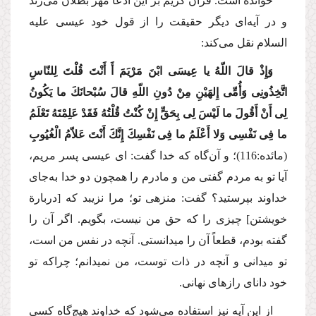
خوانده است. قرآن كریم بر این ادعا مهر بطلان می‌زند
و در آیه‌ای دیگر حقیقت را از قول خود عیسی
علیه
السلام
نقل می‌كند:
وَإِذْ قالَ اللّهُ یا عِیسَی ابْنَ مَرْیَمَ أَ أَنْتَ قُلْتَ لِلنّاسِ
اتَّخِذُونِی وَأُمِّی إِلهَیْنِ مِنْ دُونِ اللّهِ قالَ سُبْحانَكَ ما یَكُونُ
لِی أَنْ أَقُولَ ما لَیْسَ لِی بِحَقٍّ إِنْ كُنْتُ قُلْتُهُ فَقَدْ عَلِمْتَهُ تَعْلَمُ
ما فِی نَفْسِی وَلا أَعْلَمُ ما فِی نَفْسِكَ إِنَّكَ أَنْتَ عَلاّمُ الْغُیُوبِ
(مائده:116)؛
و آن‌گاه كه خدا گفت: ای عیسی پسر مریم،
آیا تو به مردم گفتی من و مادرم را همچون دو خدا به‌جای
خداوند بپرستید؟ گفت: منزهی تو؛ مرا نزیبد كه [دربارة
خویشتن] چیزی را كه حق من نیست، بگویم. اگر آن را
گفته بودم، قطعاً آن را می‏دانستی. آنچه در نفس من است،
تو می‏دانی و آنچه در ذات توست، من نمی‏دانم؛ چراكه تو
خود دانای رازهای نهانی.
از این آیه نیز استفاده می‌شود كه خداوند هیچ‌گاه كسی