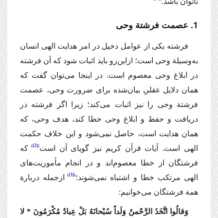
ناتوان باشد.
1. عصمت فرشتة وحی
فرشته یكی از عوامل دخیل در امر هدایت الهی انسان
به‌وسیلة وحی است؛ از‌این‌رو باید اثبات شود كه آن فرشته
در ابلاغ وحی معصوم است. در اینجا می‌توان گفت كه
همان دلایل عقلیِ بیان‌شده برای ضرورت وحی، عصمت
فرشتة وحی را نیز اثبات می‌كند؛ زیرا اگر فرشته در
دریافت و حفظ و ابلاغ وحی خطا كند، هدف وحی، كه
همان هدایت است‌، حاصل نمی‌شود و این خلاف حكمت
(2)
الهی است. آیات قرآن كریم نیز گویای آن است
كه
فرشتگان از خطا معصوم‌اند و در انجام مأموریت‌های
(3)
الهی مرتكب خطا و اشتباه نمی‌شوند؛
ازجمله دربارة
همة فرشتگان می‌خوانیم:
وَقالُوا اتَّخَذَ الرَّحْمنُ وَلَداً سُبْحانَهُ بَلْ عِبادٌ مُكْرَمُونَ * لا