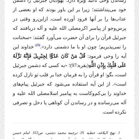
رساندن وحی تأكید ویژه دارد. یهودیان جبرئیل را دشمن
خود می‌پنداشتند؛ زیرا بر این باور بودند كه او بعضی از
عذاب‌ها را بر آنها فرود آورده است. ازاین‌رو وقتی در
پرس‌وجو از پیامبر اكرم
صلی الله علیه و آله
دریافتند كه
جبرئیل قرآن را برای آن حضرت می‌آورد گفتند: «سخنانت
(2)
را نمی‌پذیریم؛ چون او با ما دشمنی دارد».
خداوند این
آیه را وحی فرمود:
قُلْ مَنْ كَانَ عَدُوًّا لِجِبْرِیلَ فَإِنَّهُ نَزَّلَهُ
عَلَی قَلْبِكَ بِإِذْنِ اللَّهِ
(بقره:97)؛
«به كسی كه دشمن جبرئیل
است، بگو: او قرآن را به فرمان خدا بر قلب تو نازل كرده
است».
از این آیه استفاده می‌شود كه جبرئیل پیام‌های
خداوند را بی‌كم‌وكاست به پیامبر اسلام
صلی الله علیه و
آله
می‌رسانده و در رساندن آن كوتاهی یا دخل و تصرفی
نكرده است.
1. نهج البلاغه، خطبة 91، ترجمة محمد دشتی، ص163. امام حسن