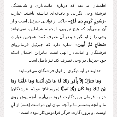
اطمینان می‌دهد كه دربارة امانت‌داری و شایستگی
فرشتة وحی نگرانی و دغدغه‌ای نداشته باشند. عبارت
«رَسُولٍ كَرِیمٍ ذِی قُوَّةٍ»
حاكی از توانایی جبرئیل است و از
آن برمی‌آید كه هیچ نیرویی، ازجمله شیاطین، نمی‌توانند
وحی را از او بگیرند و در آن تصرف كنند؛ همچنین عبارتِ
«مُطَاعٍ ثَمَّ أَمِین»
اشاره دارد كه جبرئیل فرمانروای
فرشتگان و امانت‌دار الهی است. بنابراین احتمال اینكه
خود جبرئیل در وحی تصرف كند نیز باطل است.
خداوند در آیة دیگری از قول فرشتگان می‌فرماید:
وَمَا نَتَنَزَّلُ إِلاّ بِأَمْرِ رَبِّكَ لَهُ مَا بَیْنَ أَیْدِینَا وَمَا خَلْفَنَا وَمَا
بَیْنَ ذَلِكَ وَمَا كَانَ رَبُّكَ نَسِیًّا
(مریم:64)؛
«و [ما فرشتگان]
جز به فرمان پروردگارت فرود نمی‌آییم. آنچه پیش روی
ما و آنچه پشت‏سر ما و آنچه میان این دو است [همه] از آنِ
اوست؛ و پروردگارت هرگز فراموش‌كار نبوده است».