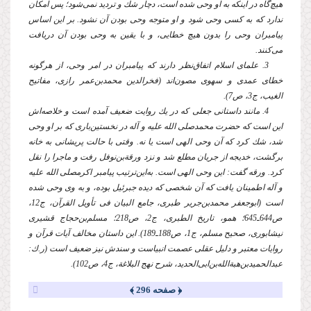
هیچ‌گاه در اینكه به او وحی شده است، دچار شك و تردید نمی‌شود؛ پس امكان
ندارد كه به كسی وحی شود و او متوجه وحی بودن آن نشود. بر این اساس
پیامبران وحی را بدون هیچ خطایی، و با یقین به وحی بودن آن دریافت
می‌كنند.
3. علمای اسلام اتفاق‌نظر دارند كه پیامبران در امر وحی، از هرگونه
خطای عمدی و سهوی مصون‌اند (فخرالدین محمدبن‌عمر رازی، مفاتیح
الغیب، ج3، ص7).
4. مانند داستانی جعلی كه در یك روایت ضعیف آمده است و خلاصه‌اش
این است كه حضرت محمد
صلی الله علیه و آله
در نخستین‌‌باری كه بر او وحی
شد، شك كرد كه آن وحی الهی است یا نه. وقتی با حالت پریشانی به خانه
برگشت، خدیجه از جریان مطلع شد و نزد ورقة‌بن‌نوفل رفت و ماجرا را نقل
كرد. ورقه گفت: این وحی الهی است. به‌این‌ترتیب پیامبر اكرم
صلی الله علیه
و آله
اطمینان یافت كه آن شخصی كه دیده جبرئیل بوده، و به وی وحی شده
است (ابوجعفر محمدبن‌جریر طبری، جامع البیان فی تأویل القرآن، ج12،
ص644ـ645؛ همو، تاریخ الطبری، ج2، ص218؛ مسلم‌بن‌حجاج قشیری
نیشابوری، صحیح مسلم، ج1، ص188ـ189). این داستان مخالف آیات قرآن و
روایات معتبر و دلیل عقلی عصمت انبیاست و سندش نیز ضعیف است (ر.ك:
عبدالحمیدبن‌هبةالله‌بن‌ابی‌الحدید، شرح نهج البلاغة، ج4، ص102).
﴿ صفحه 296 ﴾