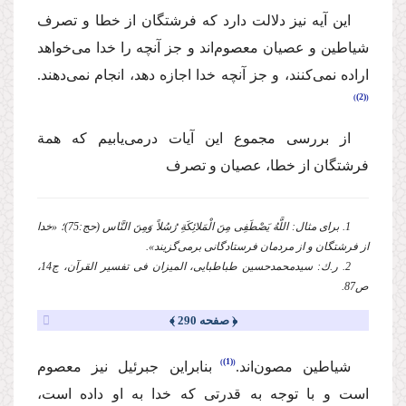
این آیه نیز دلالت دارد كه فرشتگان از خطا و تصرف
شیاطین و عصیان معصوم‌اند و جز آنچه را خدا می‌خواهد
اراده نمی‌كنند، و جز آنچه خدا اجازه دهد، انجام نمی‌دهند.
(2)
از بررسی مجموع این آیات درمی‌یابیم كه همة
فرشتگان از خطا، عصیان و تصرف
1. برای مثال: اللَّهُ یَصْطَفِی مِنَ الْمَلائِكَةِ رُسُلاً وَمِنَ النَّاس (حج:75)؛ «خدا
از فرشتگان و از مردمان فرستادگانی برمی‌گزیند».
2. ر.ك: سیدمحمدحسین طباطبایی، المیزان فی تفسیر القرآن، ج14،
ص87.
﴿ صفحه 290 ﴾
(1)
شیاطین مصون‌اند.
بنابراین جبرئیل نیز معصوم
است و با توجه به قدرتی كه خدا به او داده است،