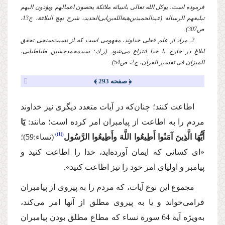
فرموده‌ است: یوكل الله تعالی بانبیائه ملائكة یحصون اعمالهم ویؤدون الیهم
تبلیغهم الرسالة (عبدالحمیدبن‌هبةالله‌بن‌ابی‌الحدید، شرح نهج البلاغة، ج13،
ص307).
2. مراد از علم فعلی خداوند، مفهومی است كه از نسبت‌سنجی تحقق
ابلاغ در خارج با خدا انتزاع می‌شود (ر.ك: سیدمحمدحسین طباطبایی،
المیزان فی تفسیر القرآن، ج2، ص54).
﴿ صفحه 293 ﴾
اطاعت كنند؛ چنان‌كه در آیات متعدد دیگری نیز خداوند
مردم را به اطاعت از پیامبران امر كرده است؛ مانند:
یَا
(1)
أَیُّهَا الَّذِینَ آمَنُوا أَطِیعُوا اللَّهَ وأَطِیعُوا الرَّسُول
(نساء:59)؛
«ای كسانی كه ایمان آورده‌اید، خدا را اطاعت كنید و
پیامبر و اولیای امر خود را نیز اطاعت كنید».
مجموع این نوع آیات، كه مردم را به پیروی از پیامبران
فرامی‌خواند و یا به پیروی مطلق از آنها امر می‌كند،
به‌ویژه آیة 64 سورة نساء كه مطاع مطلق بودن پیامبران