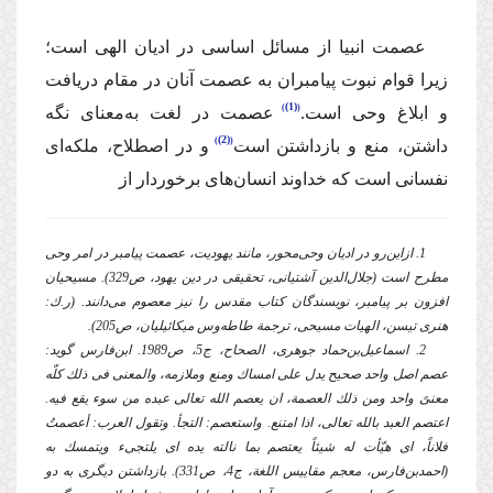
عصمت انبیا از مسائل اساسی در ادیان الهی است؛
زیرا قوام نبوت پیامبران به عصمت آنان در مقام دریافت
(1)
و ابلاغ وحی است.
عصمت در لغت به‌معنای نگه
(2)
داشتن، منع و بازداشتن است
و در اصطلاح، ملكه‌ای
نفسانی است كه خداوند انسان‌های برخوردار از
1. ازاین‌رو در ادیان وحی‌محور، مانند یهودیت، عصمت پیامبر در امر وحی
مطرح است (جلال‌الدین آشتیانی، تحقیقی در دین یهود، ص329). مسیحیان
افزون بر پیامبر، نویسندگان كتاب مقدس را نیز معصوم می‌دانند. (ر.ك:
هنری تیسن، الهیات مسیحی، ترجمة طاطه‌وس میكائیلیان، ص205).
2. اسماعیل‌بن‌حماد جوهری، الصحاح، ج5، ص1989. ابن‌فارس گوید:
عصم اصل واحد صحیح یدل علی امساك ومنع وملازمه، والمعنی فی ذلك كلّه
معنیً واحد ومن ذلك العصمة، ان یعصم الله تعالی عبده من سوء یقع فیه.
اعتصم العبد بالله تعالی، اذا امتنع. واستعصم: التجأ. وتقول العرب: أعصمتُ
فلاناً، ای هیّأت له شیئاً یعتصم بما نالته یده ای یلتجیء ویتمسك به
(احمدبن‌فارس، معجم مقاییس اللغة، ج4، ص331). بازداشتن دیگری به دو