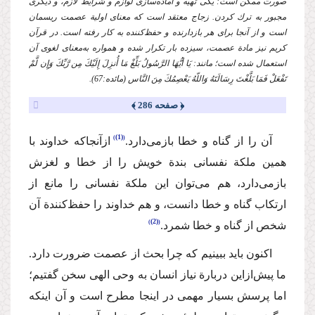
صورت ممكن است: یكی تهیه و آماده‌سازی لوازم و شرایط لازم، و دیگری
مجبور به ترك كردن. زجاج معتقد است كه معنای اولیة عصمت ریسمان
است و از آنجا برای هر بازدارنده و حفظ‌كننده به كار رفته است. در قرآن
كریم نیز مادة عصمت، سیزده بار تكرار شده و همواره به‌معنای لغوی آن
استعمال شده است؛ مانند: یَا أیُّهَا الرَّسُولُ بَلِّغْ مَا أُنزِلَ إِلَیْكَ مِن رَّبِّكَ وَإِن لَّمْ
تَفْعَلْ فَمَا بَلَّغْتَ رِسَالَتَهُ وَاللّهُ یَعْصِمُكَ مِنَ النَّاس (مائده:67).
﴿ صفحه 286 ﴾
(1)
آن را از گناه و خطا باز‌می‌دارد.
ازآنجاكه خداوند با
همین ملكة نفسانی بندة خویش را از خطا و لغزش
بازمی‌دارد، هم می‌توان این ملكة نفسانی را مانع از
ارتكاب گناه و خطا دانست، و هم خداوند را حفظ‌كنندة آن
(2)
شخص از گناه و خطا شمرد.
اكنون باید ببینیم كه چرا بحث از عصمت ضرورت دارد.
ما پیش‌ازاین دربارة نیاز انسان به وحی الهی سخن گفتیم؛
اما پرسش بسیار مهمی در اینجا مطرح است و آن اینكه