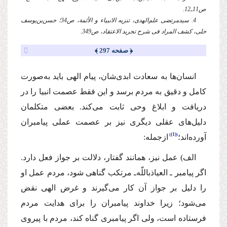
ص11ـ12.
4. سیدمرتضی علم‌الهدی، تنزیه الانبیاء و الأئمة، ص34؛ حسن‌بن‌یوسف
حلی، كشف المراد فی شرح تجرید الاعتقاد، ص349.
﴿ صفحه 297 ﴾
انسان‌ها به سعادت ابدی‌شان، پیام الهی باید به‌صورت
كامل و دقیق به مردم برسد و این فقط عصمت انبیا را در
دریافت و ابلاغ وحی ثابت می‌كند. بعضی متكلمان
دلیل‌های عقلی دیگری نیز بر عصمت عملی پیامبران
(1)
آورده‌اند؛
ازجمله:
الف) عمل نیز، همانند گفتار، دلالت بر جواز فعل دارد.
اگر پیامبر ـ العیاذباللّه‌ـ مرتكب گناهی شود، مردم عمل او
را دلیل بر جواز آن كار می‌گیرند و غرض الهی نقض
می‌شود؛ زیرا خداوند پیامبران را برای هدایت مردم
فرستاده است، ولی اگر پیامبری گناه كند، مردم با پیروی