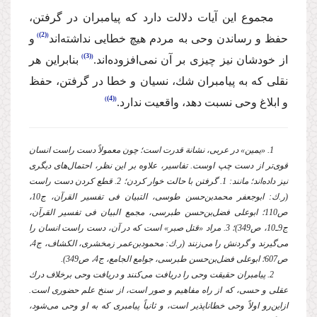
مجموع این آیات دلالت دارد كه پیامبران در گرفتن،
(2)
حفظ و رساندن وحی به مردم هیچ خطایی نداشته‌اند
و
(3)
از خودشان نیز چیزی بر آن نمی‌افزوده‌اند.
بنابراین هر
نقلی كه به پیامبران شك، نسیان و خطا در گرفتن، حفظ
(4)
و ابلاغ وحی نسبت دهد، واقعیت ندارد.
1. «یمین» در عربی، نشانة قدرت است؛ چون معمولاً دست راست انسان
قوی‌تر از دست چپ اوست. تفاسیر، علاوه بر این نظر، احتمال‌های دیگری
نیز داده‌اند؛ مانند: 1. گرفتن با حالت خوار كردن؛ 2. قطع كردن دست راست
(ر.ك: ابوجعفر محمدبن‌حسن طوسی، التبیان فی تفسیر القرآن، ج10،
ص110؛ ابوعلی فضل‌بن‌حسن طبرسی، مجمع البیان فی تفسیر القرآن،
ج9ـ10، ص349)؛ 3. مراد «قتل صبر» است كه در آن، دست راست انسان را
می‌گیرند و گردنش را می‌زنند (ر.ك: محمود‌بن‌عمر زمخشری، الكشاف، ج4،
ص607؛ ابوعلی فضل‌بن‌حسن طبرسی، جوامع الجامع، ج4، ص349).
2. پیامبران حقیقت وحی را دریافت می‌كنند و دریافت وحی برخلاف درك
عقلی و حسی، كه از راه مفاهیم و صور است‌، از سنخ علم حضوری است.
ازاین‌رو اولاً وحی خطاناپذیر است، و ثانیاً پیامبری كه به او وحی می‌شود،