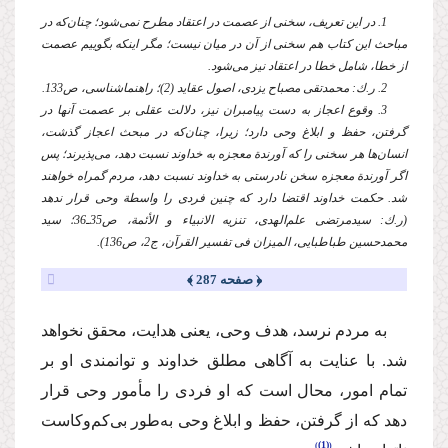
1. در این تعریف، سخنی از عصمت در اعتقاد مطرح نمی‌شود؛ چنان‌كه در
مباحث این كتاب هم سخنی از آن در میان نیست؛ مگر اینكه بگوییم عصمت
از خطا، شامل خطا در اعتقاد نیز می‌شود.
2. ر.ك: محمدتقی مصباح یزدی، اصول عقاید (2)؛ راهنماشناسی، ص133.
3. وقوع اعجاز به ‌دست پیامبران نیز، دلالت عقلی بر عصمت آنها در
گرفتن، حفظ و ابلاغ وحی دارد؛ زیرا، چنان‌كه در مبحث اعجاز گذشت،
انسان‌ها هر سخنی را كه آورندة معجزه به خداوند نسبت دهد، می‌پذیرند؛ پس
اگر آورندة معجزه سخن نادرستی به خداوند نسبت ‌دهد، مردم گمراه خواهند
شد. حكمت خداوند اقتضا دارد كه چنین فردی را واسطة وحی قرار ندهد
(ر.ك: سیدمرتضی علم‌الهدی، تنزیه الانبیاء و الأئمة، ص35ـ36؛ سید
محمدحسین طباطبایی، المیزان فی تفسیر القرآن، ج2، ص136).
﴿ صفحه 287 ﴾
به مردم نرسد، هدف وحی، یعنی هدایت، محقق نخواهد
شد. با عنایت به آگاهی مطلق خداوند و توانمندی او بر
تمام امور، محال است كه او فردی را مأمور وحی قرار
‌دهد كه از گرفتن، حفظ و ابلاغ وحی به‌طور بی‌كم‌وكاست
(1)