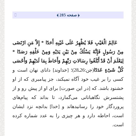
﴿ صفحه 285 ﴾
عَالِمُ الْغَیْبِ فَلا یُظْهِرُ عَلَی غَیْبِهِ أَحَدًا * إِلاّ مَنِ ارْتَضَی
مِنْ رَسُولٍ فَإِنَّهُ یَسْلُكُ مِنْ بَیْنِ یَدَیْهِ وَمِنْ خَلْفِهِ رَصَدًا *
لِیَعْلَمَ أَنْ قَدْ أَبْلَغُوا رِسَالاتِ رَبِّهِمْ وَأَحَاطَ بِمَا لَدَیْهِمْ وَأَحْصَی
كُلَّ شَیْءٍ عَدَدًا
(جن:26ـ28
)؛ [خداوند] دانای نهان است و
كسی را بر غیب خود آگاه نمی‏كند، جز پیامبری كه از او
خشنود باشد. كه [در این صورت] برای او از پیش رو و از
پشت‏سرش نگاهبانانی می‌گمارد، تا بداند كه پیام‌های
پروردگار خود را رسانیده‏اند و [خدا] بدانچه نزد ایشان
است، احاطه دارد و هر چیزی را به عدد شماره كرده
است.