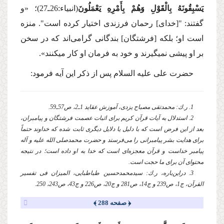
یَسْبِقُونَهُ بِالْقَوْلِ وَهُمْ بِأَمْرِهِ یَعْمَلُونَ
(انبیاء:26ـ27)؛
«و
گفتند: "[خدای] رحمان فرزندی اختیار كرده است". منزه
است او؛ بلكه [فرشتگان] بندگانی گرامی‌اند كه در سخن
بر او پیشی نمی‏گیرند و خود به فرمان او كار می‏كنند».
حضرت علی
علیه السلام
پس از ذكر این آیه فرمود:
1. ر.ك: محمدتقی مصباح یزدی، آموزش عقاید 1ـ2، ص57ـ59.
2. استدلال به آیات قرآن كریم برای اثبات عصمت فرشتگان و پیامبران،
بعد از این فرض است كه با دلیل یا دلایل دیگری ثابت شده كه خداوند حتماً
برای هدایت بشر پیامبرانی را می‌فرستد و حضرت محمد
صلی الله علیه و آله
پیامبر خداست و قرآن معجزه‌‌ای است كه خدا به او داده است؛ در نتیجه
محتوای آن برای ما حجت است.
3. دراین‌باره، ر.ك: سیدمحمدحسین طباطبایی، المیزان فی تفسیر
القرآن، ج1، ص239 و ج14، ص281 و ج20، ص226 و ج43، ص243، 250.
﴿ صفحه 288 ﴾