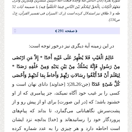
سورة بقره (كَانَ النَّاسُ أُمَّةً وَاحِدَةً فَبَعَثَ اللّهُ النَّبِیِّینَ مُبَشِّرِینَ وَمُنذِرِینَ وأنزَلَ
مَعَهُمُ الْكِتَابَ بِالْحَقِّ لِیَحْكُمَ بَیْنَ النَّاسِ فِیمَا اخْتَلَفُواْ فِیه) با ضمیمة آیات 52
طه و 3 طلاق نیز استدلال كرده است (ر.ك: المیزان فی تفسیر القرآن، ج2،
ص134).
﴿ صفحه 291 ﴾
در این زمینه آیة دیگری نیز درخور توجه است:
عَالِمُ الْغَیْبِ فَلا یُظْهِرُ عَلَی غَیْبِهِ أَحَدًا * إِلاّ مَنِ ارْتَضَی
مِنْ رَسُولٍ فَإِنَّهُ یَسْلُكُ مِنْ بَیْنِ یَدَیْهِ وَمِنْ خَلْفِهِ رَصَدًا *
لِیَعْلَمَ أَنْ قَدْ أَبْلَغُوا رِسَالاتِ رَبِّهِمْ وَأَحَاطَ بِمَا لَدَیْهِمْ وَأَحْصَی
كُلَّ شَیْءٍ عَدَدًا
(جن:26ـ28)؛ [خداوند] دانای نهان است و
كسی را بر غیب خود آگاه نمی‏كند، جز پیامبری كه از او
خشنود باشد؛ كه [در این صورت] برای او از پیش رو و از
پشت‌‏سرش نگاهبانانی می‌گمارد، تا بداند كه پیام‌های
پروردگار خود را رسانیده‏اند و [خدا] بدانچه نزد ایشان
است احاطه دارد و هر چیزی را به عدد شماره كرده