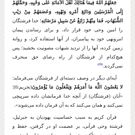
جَعَلَهُمُ اللَّهُ فِیمَا هُنَالِكَ أَهْلَ الأَمَانَةِ عَلَی وَحْیِهِ، وَحَمَّلَهُمْ
إِلَی الْمُرْسَلِینَ وَدَائِعَ أَمْرِهِ وَنَهْیِهِ، وَعَصَمَهُمْ مِنْ رَیْبِ
الشُّبُهَاتِ، فَمَا مِنْهُمْ زَائِغٌ عَنْ سَبِیلِ مَرْضَاتِهِ
؛ خدا فرشتگان
را امین وحی خود قرار داد، و برای رساندن پیمان
امرونهی خود به پیامبران، از آنها استفاده كرد، و روانة
زمین كرده، آنها را از تردید شبهات مصونیت بخشید؛ پس
هیچ‌كدام از فرشتگان از راه رضای حق منحرف
(1)
نمی‌گردند.
آیه‌ای دیگر در وصف دسته‌ای از فرشتگان می‌فرماید:
لا یَعْصُونَ اللَّهَ مَا أَمَرَهُمْ وَیَفْعَلُونَ مَا یُؤْمَرُونَ
(تحریم:6)؛
«آنان (فرشتگان) از آنچه خدا فرمانشان داده سرپیچی
نمی‌كنند و همان می‌كنند كه به آن فرمان داده می‌شوند».
قرآن كریم به سبب حساسیت یهودیان به جبرئیل،
فرشتة وحی قرآنی، بر عصمت او در گرفتن، حفظ و