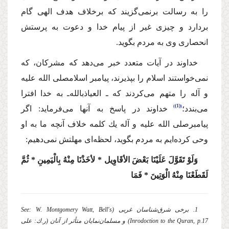
را به رسالت برنمی‌گزیند كه برخلاف هدف الهی گام
بردارد و چیزی غیر از پیام خدا و دعوت به پرستش
انحصاری وی به مردم بگوید.
خداوند در آیات متعدد خبر می‌دهد كه مشركان، كه
نمی‌خواستند اسلام را بپذیرند‌، پیامبر اسلام
صلی الله علیه
و آله
را متهم می‌كردند كه ـ العیاذبالله‌ـ به خدا افترا
(1)
می‌بندد؛
خداوند در پاسخ به آنها می‌فرماید: اگر
پیامبر
صلی الله علیه و آله
یك كلمه خلاف آنچه ما به او
وحی كرده‌ایم به مردم بگوید، لحظه‌ای مهلتش نمی‌دهیم:
وَلَوْ تَقَوَّلَ عَلَیْنَا بَعْضَ الأقَاوِیل * لأخَذْنَا مِنْهُ بِالْیَمِینِ * ثُمَّ
لَقَطَعْنَا مِنْهُ الْوَتِینَ * فَمَا
1. برخی شرق‌شناسان غربی (See: W. Montgomery Watt, Bell's
Inrodoction to the Quran, p.17) و مسلمان‌‌نمایان متأثر از آنان (ر.ك: علی