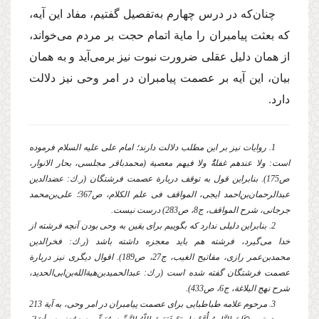
چنان‌كه در درس چهارم به‌تفصیل گفتیم، مفاد این آیه،
كه بعثت پیامبران را مایة اتمام حجت بر مردم می‌خواند،
از همان دلیل عقلی ضرورت نبوت نیز برمی‌آید و به همان
بیان، این آیه بر عصمت پیامبران در امر وحی نیز دلالت
دارد.
1. روایات نیز بر این مطلب دلالت دارند؛ امام علی
علیه السلام
فرموده
است: ولا عندهم غفلةٌُ ولا فیهم معصیة (محمدباقر مجلسی، بحار الانوار،
ص175). بنابراین قول به توقف دربارة عصمت فرشتگان (ر.ك: عضدالدین
عبدالرحمان‌بن‌احمد ایجی، المواقف فی علم الكلام، ص367؛ علی‌بن‌محمد
جرجانی، شرح المواقف، ج8، ص283) درست نیست.
2. بنابراین دلیلی ندارد كه بگوییم برای یقین به وحی بودن آنچه فرشته از
خدا می‌گیرد، فرشته هم باید معجزه داشته باشد (ر.ك: فخرالدین
محمدبن‌عمر رازی، مفاتیح الغیب، ج27، ص189). اقوال دیگری نیز دربارة
عصمت فرشتگان گفته شده است (ر.ك: عبدالحمیدبن‌هبةالله‌بن‌ابی‌الحدید،
شرح نهج البلاغة، ج6، ص433).
3. مرحوم علامه طباطبایی برای عصمت پیامبران در امر وحی، به آیة 213