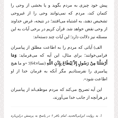
پیش خود چیزی به مردم بگوید و یا بخشی از وحی را
كتمان كند، مردم كه نمی‌توانند وحی را از غیروحی
تشخیص دهند، به اشتباه می‌افتند؛ در نتیجه، غرض خداوند
از وحی نقض خواهد شد. قرآن كریم در برخی آیات به این
مسئله نیز دلالت دارد؛ این آیات چند دسته‌اند:
الف) آیاتی كه مردم را به اطاعت مطلق از پیامبران
فرامی‌خوانند؛ برای مثال، این آیه كه می‌فرماید:
وَمَا
أَرْسَلْنَا مِنْ رَسُولٍ إِلاّ لِیُطَاعَ بِإِذْنِ اللَّهِ
(نساء:64)؛
«و ما هیچ
پیامبری را نفرستادیم مگر آنكه به فرمان خدا از او
اطاعت شود».
این آیه تصریح می‌كند كه مردم موظف‌اند از پیامبران
در هرآنچه از جانب خدا می‌آورند،
†
1. به روایت ابن‌ابی‌الحدید، امام باقر
در پاسخ به پرسش دراین‌باره