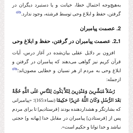
به‌هیچ‌‌وجه احتمال خطا، خیانت و یا دستبرد دیگران در
(2)
گرفتن، حفظ و ابلاغ وحی توسط فرشته، وجود ندارد.
2. عصمت پیامبران
1ـ2. عصمت پیامبران در گرفتن، حفظ و ابلاغ وحی
افزون بر دلایل عقلی بیان‌شده در آغاز درس، آیات
قرآن كریم نیز گواهی می‌دهند كه پیامبران در گرفتن و
(3)
ابلاغ وحی به مردم از هر نسیان و خطایی مصون‌اند؛
ازجمله:
رُسُلاً مُبَشِّرِینَ وَمُنْذِرِینَ لِئَلاَّ یَكُونَ لِلنَّاسِ عَلَی اللَّهِ حُجَّةٌ
بَعْدَ الرُّسُلِ وَكَانَ اللَّهُ عَزِیزًا حَكِیمًا
(نساء:165)؛
«پیامبرانی
كه بشارتگر و هشداردهنده بودند [فرستادیم] تا برای مردم
پس از [فرستادن] پیامبران در مقابل خدا [بهانه و] حجتی
نباشد و خدا توانا و حكیم است».