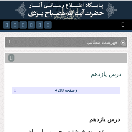
رفتن به محتوای اصلی
فهرست مطالب
درس یازدهم
﴿ صفحه 283 ﴾
درس یازدهم
عصمت فرشتـه وحی و پیامبران