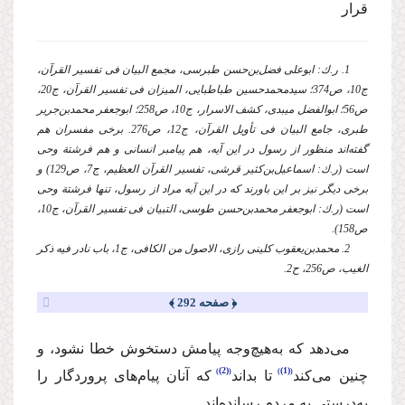
قرار
1. ر.ك: ‌ابوعلی فضل‌بن‌حسن طبرسی، مجمع البیان فی تفسیر القرآن،
ج10، ص374؛ سیدمحمدحسین طباطبایی، المیزان فی تفسیر القرآن، ج20،
ص56؛ ابوالفضل میبدی، كشف الاسرار، ج10، ص258؛ ابوجعفر محمدبن‌جریر
طبری، جامع البیان فی تأویل القرآن، ج12، ص276. برخی مفسران هم
گفته‌اند منظور از رسول در این آیه، هم پیامبر انسانی و هم فرشتة وحی
است (ر.ك: اسماعیل‌بن‌كثیر قرشی، تفسیر القرآن العظیم، ج7، ص129) و
برخی دیگر نیز بر این باورند كه در این آیه مراد از رسول، تنها فرشتة وحی
است (ر.ك: ابوجعفر محمدبن‌حسن طوسی، التبیان فی تفسیر القرآن، ج10،
ص158).
2. محمدبن‌یعقوب كلینی رازی، الاصول من الكافی، ج1، باب نادر فیه ذكر
الغیب، ص256، ح2.
﴿ صفحه 292 ﴾
می‌دهد كه به‌هیچ‌وجه پیامش دستخوش خطا نشود، و
(2)
(1)
چنین می‌كند
تا بداند
كه آنان پیام‌های پروردگار را
به‌درستی به مردم رسانده‌اند.