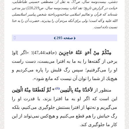
دشتی، بیست‌وسه سال، ص37، به نقل از: مصطفی حسینی طباطبایی،
خیانت در گزارش تاریخ؛ نقد كتاب بیست‌وسه سال، ص219ـ220) نیز مدعی
شده‌‌اند كه قرآن و تعالیم اسلامی ساخته‌وپرداختة شخص پیامبر اسلام
صلی
الله علیه و آله
است؛ ولی برای آنكه مردم آن را بپذیرند، حضرت آن را به خدا
نسبت داده است.
﴿ صفحه 295 ﴾
مِنْكُمْ مِنْ أَحَدٍ عَنْهُ حَاجِزِینَ
(حاقه:44ـ47)؛
«اگر ]او[
برخی از گفته‌ها را به ما به افترا می‌بست، دست راست
او را می‌گرفتیم؛ سپس رگ قلبش را پاره می‌كردیم و
هیچ‌یك از شما را توان آن نیست كه مانع شود».
(1)
منظور از
لأخَذْنَا مِنْهُ بِالْیَمِین
* ثُمَّ لَقَطَعْنَا مِنْهُ الْوَتِین
این است كه اگر او به ما افترا بزند، با قدرت او را
می‌گیریم و نه‌تنها از افترا بستنش جلوگیری می‌كنیم، بلكه
رگ حیاتش را هم قطع می‌كنیم و هیچ‌كس نمی‌تواند از این
كار ما جلوگیری كند.