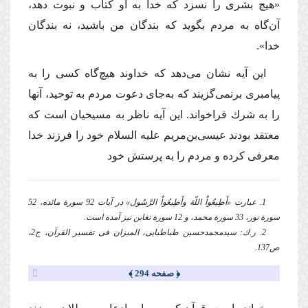
«هیچ بشری را نسزد كه خدا به او كتاب و نبوت دهد،
آن‌گاه به مردم بگوید كه بندگان من باشید، نه بندگان
خدا».
این آیه نشان می‌دهد كه خداوند هیچ‌گاه كسی را به
پیامبری برنمی‌گزیند كه به‌جای دعوت مردم به توحید، آنها
را به شرك فراخواند. این آیه ناظر به مسیحیان است كه
معتقد بودند عیسی‌بن‌مریم
علیه السلام
خود را فرزند خدا
معرفی كرده و مردم را به پرستش خود
1. عبارت «أَطِیعُواْ اللّهَ وأَطِیعُواْ الرَّسُول» در آیات 92 سورة مائده، 52
سورة نور، 33 سورة محمد، و 12 سورة تغابن نیز آمده است.
2. ر.ك: سیدمحمدحسین طباطبایی، المیزان فی تفسیر القرآن، ج2،
ص137.
﴿ صفحه 294 ﴾