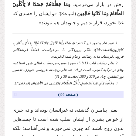
رفتن در بازار می‌فرماید:
وَمَا جَعَلْنَاهُمْ جَسَدًا لا یَأْكُلُونَ
الطَّعَامَ وَمَا كَانُوا خَالِدِینَ
(انبیاء:8)؛
«و ایشان را جسدی كه
غذا نخورد، قرار ندادیم و جاویدان هم نبودند».
1. قوم عاد و ثمود نیز گفتند: لَوْ شَاءَ رَبُّنَا لأنْزَلَ مَلائِكَةً فَإِنَّا بِمَا أُرْسِلْتُمْ بِهِ
كَافِرُون(فصلت:14)؛ «اگر پروردگار ما می‌خواست، قطعاً فرشتگانی
فرومی‌فرستاد؛ ما به رسالت و پیام شما كافریم».
2. بنابر روایات آیات 13 تا 15 سورة «یس» مربوط به اهالی شهر انطاكیه،
واقع در تركیة كنونی، است (ر.ك: عبدعلی‌بن‌جمعه عروسی حویزی، تفسیر
نور الثقلین، ج4، ص379 و 380، احادیث 30 و 31).
3. وَقَالُوا مَالِ هَذَا الرَّسُولِ یَأْكُلُ الطَّعَامَ وَیَمْشِی فِی الأسْوَاق (فرقان:7).
﴿ صفحه 90 ﴾
یعنی پیامبران گذشته، نه غیرانسان بوده‌اند و نه چیزی
از خواص بشری از ایشان سلب شده است تا جسدهایی
بدون روح باشند كه چیزی نمی‌خورند و نمی‌آشامند؛ بلكه