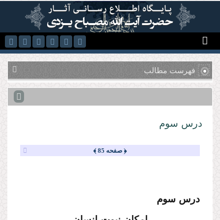
رفتن به محتوای اصلی
فهرست مطالب
درس سوم
﴿ صفحه 85 ﴾
درس سوم
امكان نبوت انسان