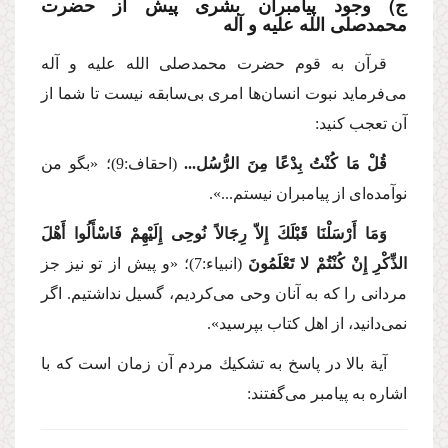
ج) وجود پیامبران بشری پیش از حضرت
محمد
صلی الله علیه و آله
قرآن به قوم حضرت محمد
صلی الله علیه و آله
می‌فرماید نبوت انسان‌ها امری بی‌سابقه نیست تا شما از
آن تعجب كنید:
قُلْ مَا كُنْتُ بِدْعًا مِنَ الرُّسُل...
(احقاف:9)؛
«بگو من
نوآمده‌ای از پیامبران نیستم...».
وَمَا أَرْسَلْنَا قَبْلَكَ إِلاّ رِجَالاً نُوحِی إِلَیْهِمْ فَاسْأَلُوا أَهْلَ
الذِّكْرِ إِنْ كُنْتُمْ لا تَعْلَمُونَ
(انبیاء:7)؛
«و پیش از تو نیز جز
مردانی را كه به آنان وحی می‌كردیم، گسیل نداشتیم. اگر
نمی‌دانید، از اهل كتاب بپرسید».
آیة بالا در پاسخ به تشكیك مردم آن زمان است كه با
اشاره به پیامبر می‌گفتند: