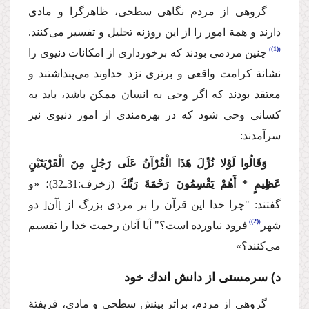
گروهی از مردم نگاهی سطحی، ظاهرگرا و مادی
دارند و همة امور را از این روزنه تحلیل و تفسیر می‌كنند.
(1)
چنین مردمی بودند كه برخورداری از امكانات دنیوی را
نشانة كرامت واقعی و برتری نزد خداوند می‌پنداشتند و
معتقد بودند كه اگر وحی به انسان ممكن باشد، باید به
كسانی وحی شود كه در بهره‌مندی از امور دنیوی نیز
سرآمدند:
وَقَالُوا لَوْلا نُزِّلَ هَذَا الْقُرْآنُ عَلَی رَجُلٍ مِنَ الْقَرْیَتَیْنِ
عَظِیمٍ * أَهُمْ یَقْسِمُونَ رَحْمَةَ رَبِّكَ
(زخرف:31ـ32)؛
«و
گفتند: "چرا خدا این قرآن را بر مردی بزرگ از ]آن[ دو
(2)
شهر
فرود نیاورده است؟" آیا آنان رحمت خدا را تقسیم
می‌كنند؟»
د) سرمستی از دانش اندك خود
گروهی از مردم، براثر بینش سطحی و مادی، فریفتة