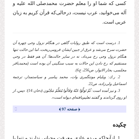
كسی كه شما او را معلم حضرت محمد
صلی الله علیه و
آله
می‌خوانید، عرب نیست، درحالی‌كه قرآن كریم به زبان
عربی است.
1. درست است كه طبق روایات گاهی در هنگام نزول وحی چهرة آن
حضرت سرخ می‌شد و عرق از جبین ایشان فرومی‌ریخت، اما این حالت تنها
هنگام نزول وحی رخ می‌داد، نه در سایر حالت‌ها؛ آن هم فقط در وحی
مستقیم كه رخ دادن این حالات به ‌سبب سنگینی آن بوده است (محمدباقر
مجلسی، بحار الانوار، ص256، ح6).
2. ر.ك: ویلیام مونتگمری وات، محمد پیامبر و سیاستمدار، ترجمة
اسماعیل ولی‌زاده، ص22.
3. و نیز آمده است: ثُمَّ تَوَلَّوْا عَنْهُ وَقَالُوا مُعَلَّمٌ مَجْنُون (دخان:14)؛ «پس، از
او روی گرداندند و گفتند تعلیم‌یافته‌ای دیوانه است».
﴿ صفحه 97 ﴾
چكیده
1. ازآنجاكه مردم عادی معرفت وحیانی ندارند و تنها با