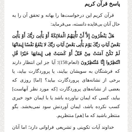
پاسخ قرآن كریم
قرآن كریم این درخواست‌ها را بهانه و تحقق آن را به
حال آنان بی‌فایده ‌دانسته، می‌فرماید:
هَلْ یَنْظُرُونَ إِلاَّ أَنْ تَأْتِیَهُمُ الْمَلائِكَةُ أَوْ یَأْتِیَ رَبُّكَ أَوْ یَأْتِیَ
بَعْضُ آیَاتِ رَبِّكَ یَوْمَ یَأْتِی بَعْضُ آیَاتِ رَبِّكَ لا یَنْفَعُ نَفْسًا إِیمَانُهَا
لَمْ تَكُنْ آمَنَتْ مِنْ قَبْلُ أَوْ كَسَبَتْ فِی إِیمَانِهَا خَیْرًا قُلِ
انْتَظِرُوا إِنَّا مُنْتَظِرُونَ
(انعام:158)؛
آیا جز این انتظار دارند
كه فرشتگان به سویشان بیایند، یا پروردگارت بیاید، یا
برخی از نشانه‌های پروردگارت بیاید؟ [اما] روزی كه
بعضی از نشانه‌های پروردگارت [كه مورد نظر آنهاست]
بیاید، كسی كه ایمان نیاورده باشد یا با ایمان خود خیری
كسب نكرده باشد، ایمان آوردنش سود نمی‌بخشد. بگو
منتظر باشید كه ما [هم] منتظریم.
خداوند آیات تكوینی و تشریعی فراوانی دارد؛ اما آنان