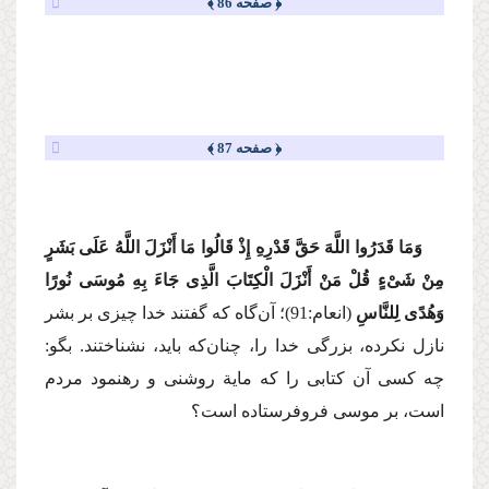
﴿ صفحه 86 ﴾
﴿ صفحه 87 ﴾
وَمَا قَدَرُوا اللَّهَ حَقَّ قَدْرِهِ إِذْ قَالُوا مَا أَنْزَلَ اللَّهُ عَلَی بَشَرٍ
مِنْ شَیْءٍ قُلْ مَنْ أَنْزَلَ الْكِتَابَ الَّذِی جَاءَ بِهِ مُوسَی نُورًا
وَهُدًی لِلنَّاسِ
(انعام:91)؛
آن‌گاه كه گفتند خدا چیزی بر بشر
نازل نكرده، بزرگی خدا را، چنان‌كه باید، نشناختند. بگو:
چه كسی آن كتابی را كه مایة روشنی و رهنمود مردم
است، بر موسی فروفرستاده است؟