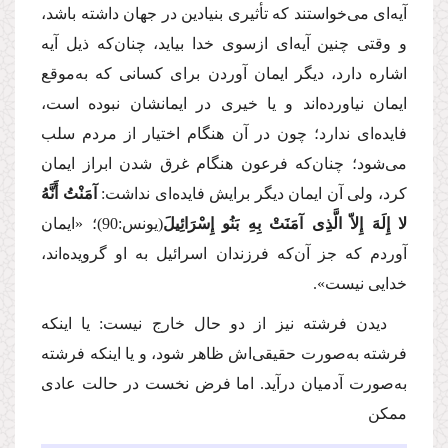
آیه‌ای می‌خواستند كه تأثیری بنیادین در جهان داشته باشد،
و وقتی چنین آیه‌ای ازسوی خدا بیاید، چنان‌كه ذیل آیه
اشاره دارد، دیگر ایمان آوردن برای كسانی كه به‌موقع
ایمان نیاورده‌اند و یا خیری در ایمانشان نبوده است،
فایده‌ای ندارد؛ چون در آن هنگام اختیار از مردم سلب
می‌شود؛ چنان‌كه فرعون هنگام غرق شدن ابراز ایمان
كرد، ولی آن ایمان دیگر برایش فایده‌ای نداشت:
آمَنْتُ أَنَّهُ
لا إِلَهَ إِلاّ الَّذِی آمَنَتْ بِهِ بَنُو إِسْرَائِیلَ
(یونس:90)؛
«ایمان
آوردم كه جز آن‌كه فرزندان اسرائیل به او گرویده‌اند،
خدایی نیست».
دیدن فرشته نیز از دو حال خارج نیست: یا اینكه
فرشته به‌صورت حقیقی‌اش ظاهر شود، و یا اینكه فرشته
به‌صورت آدمیان درآید. اما فرض نخست در حالت عادی
ممكن