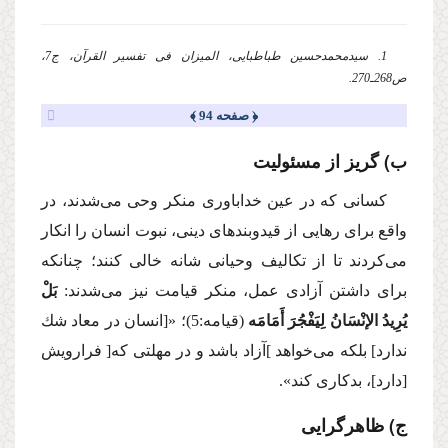
1. سیدمحمدحسین طباطبایی، المیزان فی تفسیر القرآن، ج7،
ص268ـ270.
﴿ صفحه 94 ﴾
ب) گریز از مسئولیت
كسانی كه در عین خداباوری منكر وحی می‌شدند، در
واقع برای رهایی از قیدوبندهای دینی، نبوت انسان را انكار
می‌كردند تا از تكالیف وحیانی شانه خالی كنند؛ چنانكه
برای داشتن آزادی عمل، منكر قیامت نیز می‌شدند:
بَلْ
یُرِیدُ الإنْسَانُ لِیَفْجُرَ أَمَامَه
(قیامه:5)؛
«[انسان در معاد شك
ندارد] بلكه می‌خواهد ]آزاد باشد و در مهلتی كه[ فرارویش
[دارد]، بدكاری كند».
ج) ظاهرگرایی