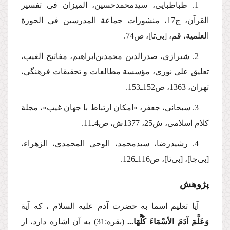
1. طباطبایی، سیدمحمدحسین، المیزان فی تفسیر
القرآن، ج17، منشورات جماعة المدرسین فی الحوزة
العلمیة، قم، [بی‌تا]، ص74.
2. شیرازی، صدرالدین محمدبن‌ابراهیم، مفاتیح الغیب،
تعلیق علی نوری، مؤسسة مطالعات و تحقیقات فرهنگی،
تهران، 1363، ص152ـ153.
3. سبحانی، جعفر، «امكان ارتباط با جهان غیب»، مجلة
كلام اسلامی، ش25، 1377ش، ص4ـ11.
4. رشیدرضا، سیدمحمد، الوحی المحمدی، الزهراء،
[بی‌جا]، [بی‌تا]، ص116ـ126.
پژوهش
آیا تعلیم اسما به حضرت آدم
علیه السلام
، كه آیة
وَعَلَّمَ آدَمَ الأسْمَاءَ كُلَّهَا...
(بقره:31) به آن اشاره دارد، از