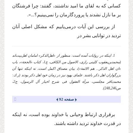
كسانی كه به لقای ما امید نداشتند، گفتند: چرا فرشتگان
بر ما نازل نشدند یا پروردگارمان را نمی‌بینیم؟...».
از بررسی این آیات درمی‌یابیم كه مشكل اصلی آنان
تردید در توانایی بشر در
1. اینكه در روایات آمده است: منظور از «اهل‌الذكر» امامان اهل‌بیت‌اند
(محمدبن‌یعقوب كلینی رازی، الاصول من الكافی، ج1، كتاب «الحجة»، باب
«ان اهل الذكر... هم الائمة»)، بیان مصداق اكمل است، نه اینكه تنها آن
بزرگواران اهل ذكر باشند. علمای یهود نیز در زمان خود اهل ذكر بودند (ر.ك:
محمدباقر مجلسی، مرآة العقول فی شرح اخبار آل الرسول، ج2،
ص246ـ248).
﴿ صفحه 92 ﴾
برقراری ارتباط وحیانی با خداوند بوده است، نه اینكه
در قدرت خداوند تردید داشته باشند.