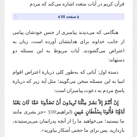
قرآن كریم در آیات متعدد اشاره می‌كند كه مردم
﴿ صفحه 88 ﴾
هنگامی كه می‌دیدند پیامبری از جنس خودشان پیامی
از جانب خداوند برای هدایتشان آورده است، زبان به
اعتراض می‌گشودند. آیات مربوط به این مسئله دو
دستهاند:
دستة اول: آیاتی كه به‌طور كلی دربارة اعتراض اقوام
انبیا به این مسئله سخن می‌گویند؛ مثل آیة زیر كه دربارة
پاسخ مردم به دعوت پیامبران است:
إِنْ أَنْتُمْ إِلاّ بَشَرٌ مِثْلُنَا تُرِیدُونَ أَنْ تَصُدُّونَا عَمَّا كَانَ یَعْبُدُ
آبَاؤُنَا فَأْتُونَا بِسُلْطَانٍ مُبِینٍ
(ابراهیم:10)؛
«جز بشری مانند
ما نیستید؛ می‌خواهید ما را از آنچه پدرانمان می‌پرستیدند،
بازدارید. پس برای ما حجتی آشكار بیاورید».