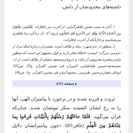
داشته‌های محدودشان از دانش،
1. آنان به سبب همین ظاهرگرایی، از آخرت نیز غافل‌اند: یَعْلَمُونَ ظَاهِرًا
مِنَ الْحَیَاةِ الدُّنْیَا وَهُمْ عَنِ الآخِرَةِ هُمْ غَافِلُون (روم:7)؛ «از زندگی دنیا ظاهری
می‌شناسند و حال‌آنكه از آخرت غافل‌اند».
2. منظور از «دو شهر»، مكه و طائف است. مفسران دربارة اینكه مراد از
«دو مرد بزرگ» كیست، اختلاف‌نظر دارند و قول مشهور این است كه منظور
ولید‌بن‌مغیره مخزومی از مكه، و عروة‌بن‌مسعود سقفی از طائف است (ر.ك:
سیدمحمدحسین طباطبایی، المیزان فی تفسیر القرآن، ج18، ص102؛
ابوعلی فضل‌بن‌حسن طبرسی، مجمع البیان فی تفسیر القرآن، ج5، ص46).
﴿ صفحه 95 ﴾
ثروت و فرزند شدند و در برخورد با پیامبران الهی، آنها
را به رخ ایشان كشیده، منكر نبوتشان شدند. چنان‌كه
قرآن می‌گوید:
فَلَمّا جاءَتْهُمْ رُسُلُهُمْ بِالْبَیِّناتِ فَرِحُوا بِما
عِنْدَهُمْ مِنَ الْعِلْمِ
(غافر:83)؛
«چون پیامبرانشان دلایل