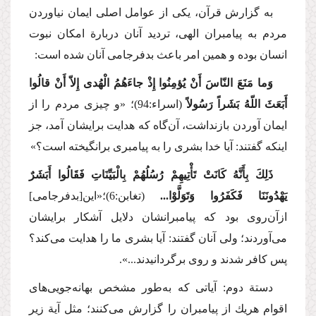
به ‌گزارش قرآن، یكی از عوامل اصلی ایمان نیاوردن
مردم به پیامبران الهی، تردید آنان دربارة امكان نبوت
انسان بوده و همین امر باعث بدفرجامی آنان شده است:
وَما مَنَعَ النّاسَ أَنْ یُؤمِنُوا إِذْ جاءَهُمُ الْهُدی إِلاّ أَنْ قالُوا
أَبَعَثَ اللّهُ بَشَراً رَسُولاً
(اسراء:94)؛
«و چیزی مردم را از
ایمان آوردن بازنداشت، آن‌گاه كه هدایت برایشان آمد، جز
اینكه گفتند: آیا خدا بشری را به پیامبری برانگیخته است؟»
ذَلِكَ بِأَنَّهُ كَانَتْ تَأْتِیهِمْ رُسُلُهُمْ بِالْبَیِّنَاتِ فَقَالُوا أَبَشَرٌ
یَهْدُونَنَا فَكَفَرُوا وَتَوَلَّوْا...
(تغابن:6)؛
«این[بدفرجامی]
ازآن‌روی بود كه پیامبرانشان دلایل آشكار برایشان
می‌آوردند؛ ولی آنان گفتند: آیا بشری ما را هدایت می‌كند؟
پس كافر شدند و روی برگردانیدند...».
دستة دوم: آیاتی كه به‌طور مشخص بهانه‌جویی‌های
اقوام هریك از پیامبران را گزارش می‌كنند؛ مثل آیة زیر