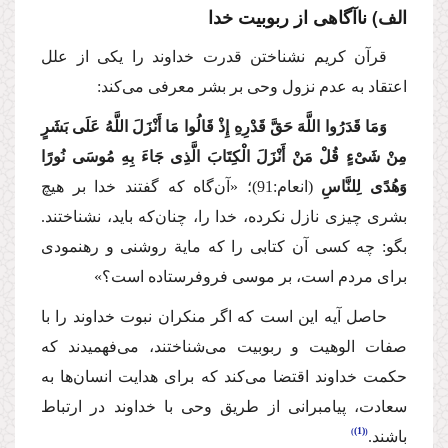
الف) ناآگاهی از ربوبیت خدا
قرآن كریم نشناختن قدرت خداوند را یكی از علل
اعتقاد به عدم نزول وحی بر بشر معرفی می‌كند:
وَمَا قَدَرُوا اللَّهَ حَقَّ قَدْرِهِ إِذْ قَالُوا مَا أَنْزَلَ اللَّهُ عَلَی بَشَرٍ
مِنْ شَیْءٍ قُلْ مَنْ أَنْزَلَ الْكِتَابَ الَّذِی جَاءَ بِهِ مُوسَی نُورًا
وَهُدًی لِلنَّاسِ
(انعام:91)؛
«آن‌گاه كه گفتند خدا بر هیچ
بشری چیزی نازل نكرده، خدا را، چنان‌كه باید، نشناختند.
بگو: چه كسی آن كتابی را كه مایة روشنی و رهنمودی
برای مردم است، بر موسی فروفرستاده است؟»
حاصل آیه این است كه اگر منكران نبوت خداوند را با
صفات الوهیت و ربوبیت می‌شناختند، می‌فهمیدند كه
حكمت خداوند اقتضا می‌كند كه برای هدایت انسان‌ها به
سعادت، پیامبرانی از طریق وحی با خداوند در ارتباط
(1)
باشند.