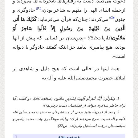
دعوت می‌كنند، دست به رفتارهای نابخردانه‌ای می‌زدند و
(1)
ازجمله انبیای الهی را متهم به شاعر بودن،
جادوگری و
(2)
جنون
می‌كردند؛ چنان‌كه قرآن می‌فرماید:
كَذَلِكَ مَا أَتَی
الَّذِینَ مِنْ قَبْلِهِمْ مِنْ رَسُولٍ إِلاّ قَالُوا سَاحِرٌ أَوْ
مَجْنُون
(ذاریات:52)؛
«بدین‌سان بر كسانی كه پیش از آنها
بودند، هیچ پیامبری نیامد جز اینكه گفتند جادوگر یا دیوانه
است».
همة اینها در حالی است كه هیچ دلیل و شاهدی بر
ابتلای حضرت محمد
صلی الله علیه و آله
به
1. وَیَقُولُونَ أَئِنَّا لَتَارِكُو آلِهَتِنَا لِشَاعِرٍ مَجْنُون (صافات:36)؛ «و گفتند: آیا
برای خاطر شاعری دیوانه، از خدایانمان دست برداریم؟»
2. و بعد از قرن‌ها، هنوز برخی از مستشرقان به حضرت محمد
صلی الله
علیه و آله
نسبت صرع می‌دهند (ر.ك: ویلیام مونتگمری وات، محمد پیامبر و
سیاستمدار، ترجمة اسماعیل ولی‌زاده، ص22).
﴿ صفحه 96 ﴾