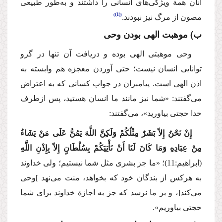
آنان همة ویژگی‌های انسانی را داشتند و به‌طور طبیعی
(1)
مصون از مرگ نیز نبودند.
ب) موهبت الهی بودن وحی
وحی موهبتی الهی بوده و دریافت آن تنها در گرو
توانایی انسان نیست؛ حتی آوردن معجزه هم وابسته به
اذن الهی است. پیامبران در جواب كسانی كه به اعتراض
می‌گفتند: «شما نیز مانند ما انسان هستید، پس ازطرف
خدا حجتی بیاورید»، می‌گفتند:
إِنْ نَحْنُ إِلاّ بَشَرٌ مِثْلُكُمْ وَلَكِنَّ اللَّهَ یَمُنُّ عَلَی مَنْ یَشَاءُ
مِنْ عِبَادِهِ وَمَا كَانَ لَنَا أَنْ نَأْتِیَكُمْ بِسُلْطَانٍ إِلاّ بِإِذْنِ اللَّهِ
(ابراهیم:11)؛
«ما جز بشری مثل شما نیستیم؛ ولی خداوند
به هركس از بندگان خود كه بخواهد، منت می‌نهد ]وحی
می‌كند[، و بر ما نرسد كه جز به اجازة خداوند برای شما
حجتی بیاوریم».