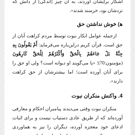
آشكار برایشان آوردند، به آن چیز [اندكی] از دانش كه
نزدشان بود، خرسند شدند».
ه‍‌) خوش نداشتن حق
ازجمله عوامل انكار نبوت توسط مردم كراهت آنان از
حق است. قرآن كریم دراین‌باره می‌فرماید:
أَمْ یَقُولُونَ بِهِ
جِنَّةٌ بَلْ جَاءَهُمْ بِالْحَقِّ وَأَكْثَرُهُمْ لِلْحَقِّ كَارِهُونَ
(مؤمنون:70)؛
«یا می‌گویند او دیوانه است؟ ولی او حق را
برای آنان آورده است؛ اما بیشترشان از حق كراهت
دارند».
4. واکنش منکران نبوت
منكران نبوت وقتی می‌دیدند پیامبران احكام و معارفی
آورده‌اند كه از طریق عادی دستیاب نیست و برای اثبات
ادعای خود معجزه ‌آورده، دیگران را نیز به هماوردی