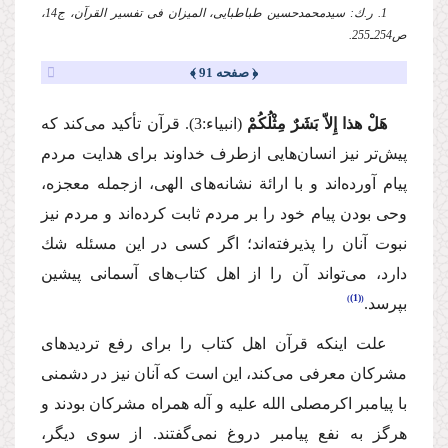
1. ر.ك: سیدمحمدحسین طباطبایی، المیزان فی تفسیر القرآن، ج14،
ص254ـ255.
﴿ صفحه 91 ﴾
هَلْ هذا إِلاّ بَشَرٌ مِثْلُكُمْ
(انبیاء:3). قرآن تأكید می‌كند كه
پیش‌تر نیز انسان‌هایی ازطرف خداوند برای هدایت مردم
پیام آورده‌اند و با ارائة نشانه‌های الهی، ازجمله معجزه،
وحی بودن پیام خود را بر مردم ثابت كرده‌اند و مردم نیز
نبوت آنان را پذیرفته‌اند؛ اگر كسی در این مسئله شك
دارد، می‌تواند آن را از اهل كتاب‌های آسمانی پیشین
(1)
بپرسد.
علت اینكه قرآن اهل كتاب را برای رفع تردیدهای
مشركان معرفی می‌كند، این است كه آنان نیز در دشمنی
با پیامبر اكرم
صلی الله علیه و آله
همراه مشركان بودند و
هرگز به نفع پیامبر دروغ نمی‌گفتند. از سوی دیگر،