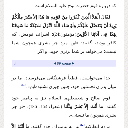
كه دربارة قوم حضرت نوح
علیه السلام
است:
فَقَالَ الْمَلأ الَّذِینَ كَفَرُوا مِنْ قَوْمِهِ مَا هَذَا إِلاّ بَشَرٌ مِثْلُكُمْ
یُرِیدُ أَنْ یَتَفَضَّلَ عَلَیْكُمْ وَلَوْ شَاءَ اللَّهُ لأنْزَلَ مَلائِكَةً مَا سَمِعْنَا
بِهَذَا فِی آبَائِنَا الأوَّلِینَ
(مؤمنون:24)؛
اشراف قومش، كه
كافر بودند، گفتند: «این مرد جز بشری همچون شما
نیست؛ می‌خواهد بر شما برتری جوید، و اگر
﴿ صفحه 89 ﴾
خدا می‌خواست، قطعاً فرشتگانی می‌فرستاد. ما در
(1)
میان پدران نخستین خود، چنین چیزی نشنیده‌ایم».
قوم صالح و شعیب
علیهما السلام
نیز به پیامبر خود
گفتند:
ما أَنْتَ إِلاّ بَشَرٌ مِثْلُنا
(شعراء:154، 186)؛
«تو جز
بشری همچون ما نیستی».
(2)
مردم انطاكیه
نیز به پیامبران خود ‌گفتند:
ما أَنْتُمْ إِلاّ