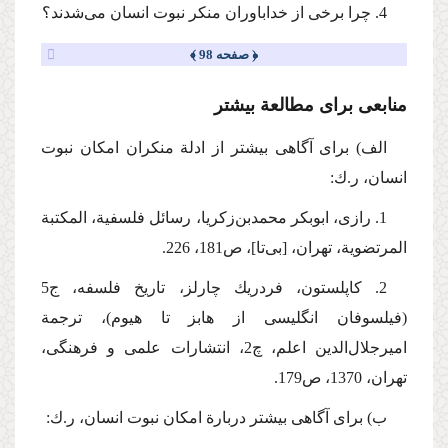
4. چرا برخی از خداباوران منكر نبوت انسان می‌شدند؟
﴿ صفحه 98 ﴾
منابعی برای مطالعة بیشتر
الف) برای آگاهی بیشتر از ادلة منكران امكان نبوت
انسان، ر.ك:
1. رازی، ابوبكر محمد‌‌بن‌‌زكریا، رسائل فلسفیة، المكتبة
المرتضویة، تهران، [بی‌تا]، ص181، 226.
2. كاپلستون، فردریك چارلز، تاریخ فلسفه، ج5
(فیلسوفان انگلیسی از هابز تا هیوم)، ترجمة
امیرجلال‌الدین اعلم، چ2، انتشارات‌ علمی‌ و فرهنگی‌،
تهران‌، 1370، ص179.
ب) برای آگاهی بیشتر دربارة امكان نبوت انسان، ر.ك: