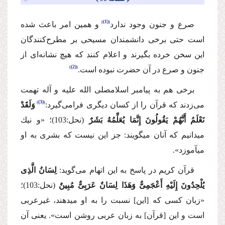
(1)
صرع و جنون وجود ندارد
و همین امر باعث شده
است حتی برخی دانشمندان مسیحی بر مطرح‌كنندگان
این سخن خرده بگیرند و اعلام كنند كه هیچ نشانه‌ای از
(2)
جنون و صرع در آن حضرت نبوده است.
برخی هم به پیامبر اسلام
صلی الله علیه و آله
تهمت
(3)
می‌زدند كه قرآن را از كسان دیگری فرامی‌گیرد:
وَلَقَدْ
نَعْلَمُ أَنَّهُمْ یَقُولُونَ إِنَّمَا یُعَلِّمُهُ بَشَرٌ
(نحل:103)؛
«و نیك
می‏دانیم كه آنان می‏گویند: جز این نیست كه بشری به او
می‏آموزد».
قرآن كریم در پاسخ به این اتهام می‌گوید:
لِسَانُ الَّذِی
یُلْحِدُونَ إِلَیْهِ أَعْجَمِیٌّ وَهَذَا لِسَانٌ عَرَبِیٌّ مُبِینٌ
(نحل:103)؛
«زبان كسی كه [این] نسبت را به او می‏دهند، غیرعربی
است و این [قرآن] به زبان عربی روشن است». یعنی آن