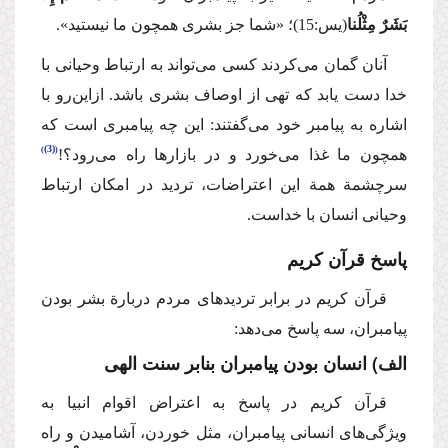
بَشَرٌ مِثْلُنا
(یس:15)؛
«شما جز بشری همچون ما نیستید».
آنان گمان می‌كردند كسی می‌تواند به ارتباط وحیانی با
خدا دست یابد كه تهی از اوصاف بشری باشد. ازاین‌رو با
اشاره به پیامبر خود می‌گفتند: این چه پیامبری است كه
(3)
همچون ما غذا می‌خورد و در بازارها راه می‌رود؟!
سرچشمة همة این اعتراضات، تردید در امكان ارتباط
وحیانی انسان با خداست.
پاسخ قرآن كریم
قرآن كریم در برابر تردیدهای مردم دربارة بشر بودن
پیامبران، سه پاسخ می‌دهد:
الف) انسان بودن پیامبران بنابر سنت الهی
قرآن كریم در پاسخ به اعتراض اقوام انبیا به
ویژگی‌های انسانی پیامبران، مثل خوردن، آشامیدن و راه