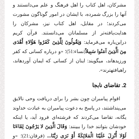
مشركان، اهل كتاب را اهل فرهنگ و علم می‌دانستند و
آنها را بزرگ شمرده، با ایشان در امور گوناگون مشورت
می‌كردند؛ در مقابل، اهل كتاب نیز، مشركان را
هدایت‌یافته‌تر از مسلمانان می‌دانستند. قرآن كریم
دراین‌باره می‌فرماید:
وَیَقُولُونَ لِلَّذِینَ كَفَرُوا هَؤُلاءِ أَهْدَی
مِنَ الَّذِینَ آمَنُوا سَبِیلاً
(نساء:51)؛
«و درباره كسانی كه كفر
ورزیده‏اند، می‏گویند: اینان از كسانی كه ایمان آورده‏اند،
راه‏یافته‏ترند».
2. تقاضای نابجا
اقوام پیامبران چون بشر را برای دریافت وحی نالایق
می‌پنداشتند، در پاسخ به دعوت پیامبران به عبادت خداوند
یگانه، تقاضا می‌كردند كه فرشته‌ای فرود آید، یا اینكه
خودشان بتوانند خدا را ببینند:
وَقَالَ الَّذِینَ لا یَرْجُونَ لِقَاءَنَا
لَوْلا أُنْزِلَ عَلَیْنَا الْمَلائِكَةُ أَوْ نَرَی رَبَّنَا...
(فرقان:21)؛
«و