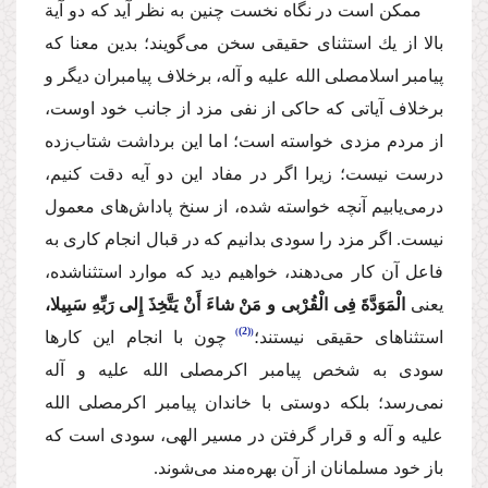
ممكن است در نگاه نخست چنین به نظر آید كه دو آیة
بالا از یك استثنای حقیقی سخن می‌گویند؛ بدین معنا كه
پیامبر اسلام
صلی الله علیه و آله
، برخلاف پیامبران دیگر و
برخلاف آیاتی كه حاكی از نفی مزد از جانب خود اوست،
از مردم مزدی خواسته‌ است؛ اما این برداشت شتاب‌زده
درست نیست؛ زیرا اگر در مفاد این دو آیه دقت كنیم،
درمی‌یابیم آنچه خواسته شده، از سنخ پاداش‌های معمول
نیست. اگر مزد را سودی بدانیم كه در قبال انجام كاری به
فاعل آن كار می‌دهند، خواهیم دید كه موارد استثناشده،
یعنی
الْمَوَدَّةَ فِی الْقُرْبی و مَنْ شاءَ أَنْ یَتَّخِذَ إِلی رَبِّهِ سَبِیلا،
(2)
استثناهای حقیقی نیستند؛
چون با انجام این كارها
سودی به شخص پیامبر اكرم
صلی الله علیه و آله
نمی‌رسد؛ بلكه دوستی با خاندان پیامبر اكرم
صلی الله
علیه و آله
و قرار گرفتن در مسیر الهی، سودی است كه
باز خود مسلمانان از آن بهره‌مند می‌شوند.