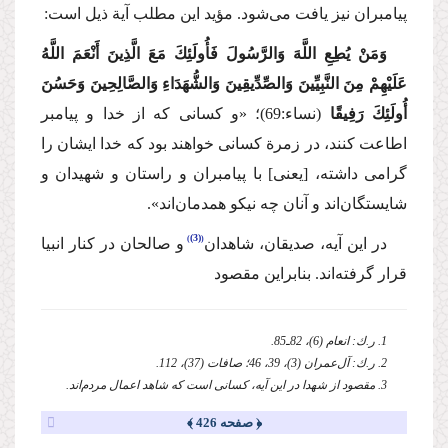
پیامبران نیز یافت می‌شود. مؤید این مطلب آیة ذیل است:
وَمَنْ یُطِعِ اللَّهَ وَالرَّسُولَ فَأُولَئِكَ مَعَ الَّذِینَ أَنْعَمَ اللَّهُ
عَلَیْهِمْ مِنَ النَّبِیِّینَ وَالصِّدِّیقِینَ وَالشُّهَدَاءِ وَالصَّالِحِینَ وَحَسُنَ
أُولَئِكَ رَفِیقًا
(نساء:69)؛
«و كسانی كه از خدا و پیامبر
اطاعت كنند، در زمرة كسانی خواهند بود كه خدا ایشان را
گرامی داشته، [یعنی] با پیامبران و راستان و شهیدان و
شایستگان‌اند و آنان چه نیكو همدمان‌اند».
(3)
در این آیه، صدیقان، شاهدان
و صالحان در كنار انبیا
قرار گرفته‌اند. بنابراین مقصود
1. ر.ك: انعام (6)، 82ـ85.
2. ر.ك: آل‌عمران (3)، 39، 46؛ صافات (37)، 112.
3. مقصود از شهدا در این آیه، كسانی‌ است كه شاهد اعمال مردم‌اند.
﴿ صفحه 426 ﴾