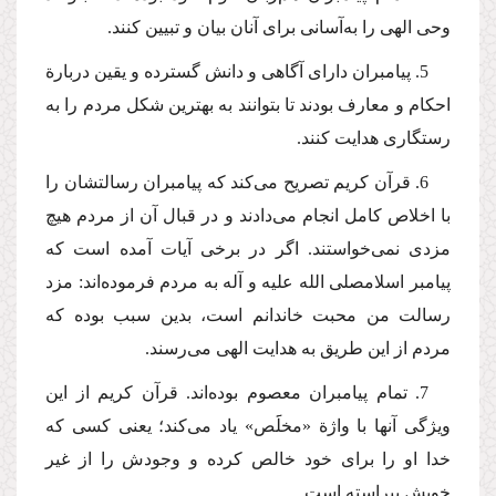
وحی الهی را به‌آسانی برای آنان بیان و تبیین كنند.
5. پیامبران دارای آگاهی و دانش گسترده و یقین دربارة
احكام و معارف بودند تا بتوانند به بهترین شكل مردم را به
رستگاری هدایت كنند.
6. قرآن كریم تصریح می‌كند كه پیامبران رسالتشان را
با اخلاص كامل انجام می‌دادند و در قبال آن از مردم هیچ
مزدی نمی‌خواستند. اگر در برخی آیات آمده است كه
پیامبر اسلام
صلی الله علیه و آله
به مردم فرموده‌اند: مزد
رسالت من محبت خاندانم است، بدین سبب بوده كه
مردم از این طریق به هدایت الهی می‌رسند.
7. تمام پیامبران معصوم بوده‌اند. قرآن كریم از این
ویژگی آنها با واژة «مخلََص» یاد می‌كند؛ یعنی كسی كه
خدا او را برای خود خالص كرده و وجودش را از غیر
خویش پیراسته است.