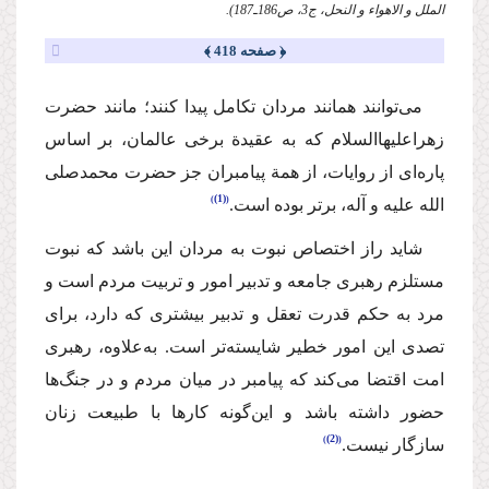
الملل و الاهواء و النحل، ج3، ص186ـ187).
﴿ صفحه 418 ﴾
می‌توانند همانند مردان تكامل پیدا كنند؛ مانند حضرت
زهرا
علیهاالسلام
كه به ‌عقیدة برخی عالمان، بر اساس
پاره‌ای از روایات، از همة پیامبران جز حضرت محمد
صلی
(1)
الله علیه و آله
، برتر بوده است.
شاید راز اختصاص نبوت به مردان این باشد كه نبوت
مستلزم رهبری جامعه و تدبیر امور و تربیت مردم است و
مرد به حكم قدرت تعقل و تدبیر بیشتری كه دارد، برای
تصدی این امور خطیر شایسته‌تر است. به‌علاوه، رهبری
امت اقتضا می‌كند كه پیامبر در میان مردم و در جنگ‌ها
حضور داشته باشد و این‌گونه كارها با طبیعت زنان
(2)
سازگار نیست.