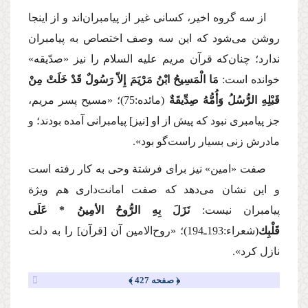
از سه گروه اخیر، كسانی غیر از پیامبران‌اند و از اینجا
روشن می‌شود كه این سه وصف اختصاص به پیامبران
ندارد؛ چنان‌كه قرآن مریم
علیه السلام
را نیز «صدّیقه»
خوانده است:
مَا الْمَسِیحُ ابْنُ مَرْیَمَ إِلاّ رَسُولٌ قَدْ خَلَتْ مِنْ
قَبْلِهِ الرُّسُلُ وَأُمُّهُ صِدِّیقَةٌ
(مائده:75)؛
«مسیح پسر مریم،
جز پیامبری نبود كه پیش از او [نیز] پیامبرانی آمده بودند؛ و
مادرش زنی بسیار راست‌گو بود».
صفت «امین‌» نیز برای فرشتة وحی به كار رفته است
و این نشان می‌دهد كه صفت امانت‌داری هم ویژة
پیامبران نیست:
نَزَلَ بِهِ الرُّوحُ الأمِینُ * عَلَی
قَلْبِك
(شعراء:193ـ194)؛ «روح‌الامین آن [قرآن] را به دلت
نازل كرد».
﴿ صفحه 427 ﴾