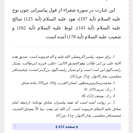
این عبارت در سورة شعراء از قول پیامبرانی چون نوح
علیه السلام
(آیة 107)، هود
علیه السلام
(آیة 125) صالح
علیه السلام
(آیة 143)، لوط
علیه السلام
(آیة 162) و
شعیب
علیه السلام
(آیة 178) آمده است.
1. برای نمونه، پیامبر اكرم
صلی الله علیه و آله
فرموده است: صدیق هذه
الامة علی ‌بن ‌ابی طالب وهو الصدیق الاكبر؛ «علی، فرزند ابی‌طالب، بسیار
راست‌گوی این امت است و او بسیار راست‌گوی بزرگ‌تر است» (محمدباقر
مجلسی، بحار الانوار، ج35، ص412).
2. محمدبن‌مكرم‌بن‌منظور، لسان العرب، ج10، ص193، مادة صدق.
3. ر.ك: مریم (19)، 41.
4. ر.ك: یوسف (12)، 46.
5. در روایت آمده است كه همة پیامبران صادق بوده‌اند؛ ازجمله امام
صادق
علیه السلام
فرموده است: أن الله لم یبعث نبیا الاّ مصدق الحدیث
(محمدباقر مجلسی، بحار الانوار، ج11، ص67).
﴿ صفحه 424 ﴾