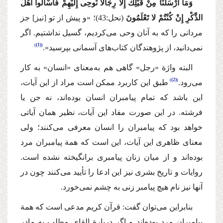
وَمَا أَرْسَلْنَا مِنْ قَبْلِكَ إِلاّ رِجَالاً نُوحِی إِلَیْهِمْ فَاسْأَلُوا أَهْلَ
الذِّكْرِ إِنْ كُنْتُمْ لا تَعْلَمُونَ
(نحل:43)؛
«و پیش از تو [نیز] جز
مردانی را كه به آنان وحی می‌كردیم، گسیل نداشتیم. اگر
(1)
نمی‌دانید، از پژوهندگان كتاب‌های آسمانی بپرسید».
البته واژة «رجل» گاهی هم به‌معنای «انسان» به كار
(2)
می‌رود.
طبق این كاربرد ممكن است مراد از این آیات،
این باشد كه تمام پیامبران انسان بوده‌اند، نه جن یا
فرشته. در این صورت مفاد این آیات، نظیر همان آیاتی
خواهد بود كه پیامبران را انسان معرفی می‌كنند؛ ولی
معنای ظاهری این آیات، این است كه همة پیامبران مرد
بوده‌اند و از میان زنان پیامبری برانگیخته نشده است.
روایات و تاریخ بشری نیز این ادعا را تأیید می‌كنند چون در
آنها نیز نام هیچ پیامبر زنی به چشم نمی‌خورد.
بنابراین می‌توان گفت: قرآن كریم مدعی است كه همة
پیامبران مرد بوده‌اند و اگر دربارة القای مطلب به مادر