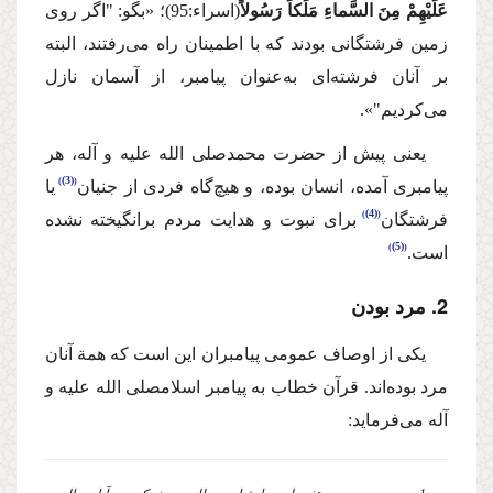
عَلَیْهِمْ مِنَ السَّماءِ مَلَكاً رَسُولاً
(اسراء:95)؛
«بگو: "اگر روی
زمین فرشتگانی بودند كه با اطمینان راه می‌رفتند، البته
بر آنان فرشته‌ای به‌عنوان پیامبر، از آسمان نازل
می‌كردیم"».
یعنی پیش از حضرت محمد
صلی الله علیه و آله
، هر
(3)
پیامبری آمده، انسان بوده‌، و هیچ‌گاه فردی از جنیان
یا
(4)
فرشتگان
برای نبوت و هدایت مردم برانگیخته نشده
(5)
است.
2. مرد بودن
یكی از اوصاف عمومی پیامبران این است كه همة آنان
مرد بوده‌اند. قرآن خطاب به پیامبر اسلام
صلی الله علیه و
آله
می‌فرماید: