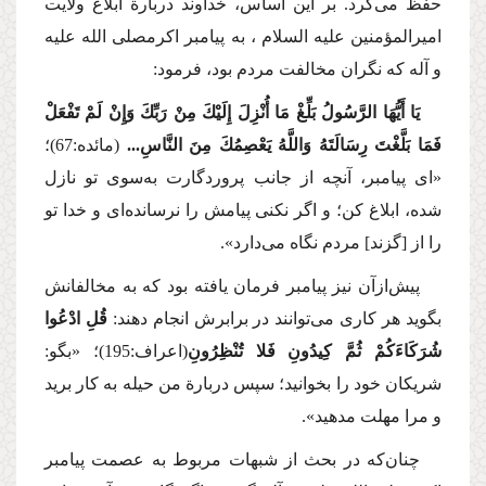
حفظ می‌كرد. بر این اساس، خداوند دربارة ابلاغ ولایت
امیرالمؤمنین
علیه السلام
، به پیامبر اكرم
صلی الله علیه
و آله
كه نگران مخالفت مردم بود، فرمود:
یَا أَیُّهَا الرَّسُولُ بَلِّغْ مَا أُنْزِلَ إِلَیْكَ مِنْ رَبِّكَ وَإِنْ لَمْ تَفْعَلْ
فَمَا بَلَّغْتَ رِسَالَتَهُ وَاللَّهُ یَعْصِمُكَ مِنَ النَّاسِ...
(مائده:67)؛
«ای پیامبر، آنچه از جانب پروردگارت به‌سوی تو نازل
شده، ابلاغ كن؛ و اگر نكنی پیامش را نرسانده‌ای و خدا تو
را از [گزند] مردم نگاه می‌دارد».
پیش‌ازآن نیز پیامبر فرمان یافته بود كه به مخالفانش
بگوید هر كاری می‌توانند در برابرش انجام دهند:
قُلِ ادْعُوا
شُرَكَاءَكُمْ ثُمَّ كِیدُونِ فَلا تُنْظِرُونِ
(اعراف:195)؛ «بگو:
شریكان خود را بخوانید؛ سپس دربارة من حیله به كار برید
و مرا مهلت مدهید».
چنان‌كه در بحث از شبهات مربوط به عصمت پیامبر