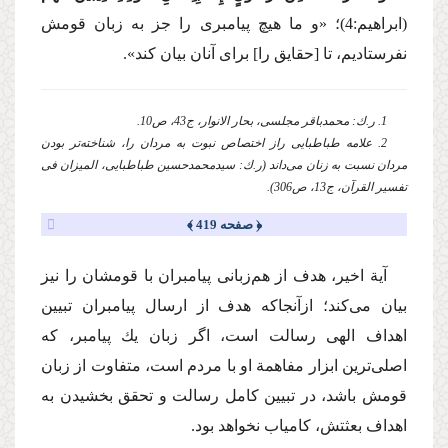
(ابراهیم:4)؛
«و ما هیچ پیامبری را جز به زبان قومش
نفرستادیم، تا [حقایق را] برای آنان بیان كند».
1. ر.ك: محمدباقر مجلسی، بحار الانوار، ج43، ص10.
2. علامه طباطبایی راز اختصاص نبوت به مردان را، شناخته‌تر بودن
مردان نسبت به زنان می‌داند (ر.ك: سیدمحمدحسین طباطبایی، المیزان فی
تفسیر القرآن، ج13، ص306).
﴿ صفحه 419 ﴾
آیة اخیر، هدف از هم‌زبانی پیامبران با قومشان را نیز
بیان می‌كند؛ ازآنجاكه هدف از ارسال پیامبران تبیین
اهداف الهی رسالت است، اگر زبان یك پیامبر، كه
اصلی‌ترین ابزار مفاهمة او با مردم است، متفاوت از زبان
قومش باشد، در تبیین كامل رسالت و تحقق بخشیدن به
اهداف بعثتش، كامیاب نخواهد بود.