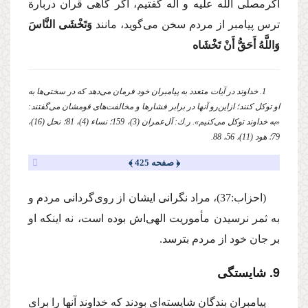
اكرم
صلی الله علیه و آله
گفتیم، اگر گاهی قرآن دربارة
ترس پیامبر از مردم سخن می‌گوید، مانند
وَتَخْشَی النَّاسَ
وَاللَّهُ أَحَقُّ أَنْ تَخْشَاه
1. خداوند در آیات متعدد به پیامبران خود فرمان می‌دهد كه در سختی‌ها به
او توكل كنند؛ ازاین‌رو آنها در برابر فشارها و مخالفت‌های قومشان می‌گفتند:
«به خداوند توكل می‌كنیم». ر.ك: آل‌عمران (3)، 159؛ نساء (4)، 81؛ نحل (16)،
79؛ هود (11)، 56، 88.
﴿ صفحه 425 ﴾
(احزاب:37)، مراد نگرانی ایشان از روی‌گردانی مردم و
به ثمر نرسیدن مأموریت الهی‌اش بوده است، نه اینكه او
بر جان خود از مردم بترسد.
9. شایستگی
پیامبران بندگان شایسته‌ای بودند كه خداوند آنها را برای