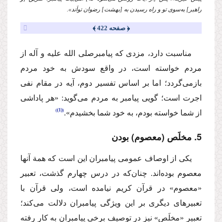
راهبر] به‌سوی تو و راه رسیدن به [بهشت] رضوان تواَند».
﴿ صفحه 422 ﴾
مناسبت دارد، مزدی كه پیامبر
صلی الله علیه و آله
از
مردم خواسته است، در واقع سودش به خود مردم
بازمی‌گردد؛ اما بر اساس تفسیر دوم، آیه در مقام نفی
اجرت است؛ گویی پیامبر به مردم می‌گوید: «هر پاداشی
(1)
از شما خواسته بودم، به خود شما بخشیدم».
5. مخلَص (معصوم) بودن
یكی از اوصاف عمومی پیامبران این است كه همة آنها
معصوم بوده‌اند. چنان‌كه در درس چهارم گذشت، تعبیر
«معصوم» در قرآن كریم نیامده است، ولی قرآن با
تعبیرهای دیگری بر این ویژگی پیامبران دلالت می‌كند؛
تعبیر «مخلَص» نیز در توصیف برخی پیامبران به كار رفته