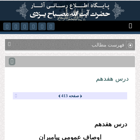
رفتن به محتوای اصلی
فهرست مطالب
درس هفدهم
﴿ صفحه 413 ﴾
درس هفدهم
اوصاف عمومی پیامبران