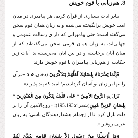
3. هم‌زبانی با قوم خویش
بنابر آیات بسیاری از قرآن كریم، هر پیامبری در میان
امت خویش برانگیخته می‌شده و به زبان همان قوم سخن
می‌گفته است؛ حتی پیامبرانی كه دارای رسالت عمومی و
جهانی‌اند، به زبان همان قومی سخن می‌گفته‌اند كه از
میان آنان برخاسته و در بین آنان می‌زیسته‌اند. آیات زیر
حكایت از هم‌زبانی پیامبران با قوم خویش دارند:
فَإِنَّمَا یَسَّرْنَاهُ بِلِسَانِكَ لَعَلَّهُمْ یَتَذَكَّرُونَ
(دخان:58)؛ «قرآن
را تنها بر زبان تو آسان گردانیدیم؛ امید كه پند پذیرند».
نَزَلَ بِهِ الرُّوحُ الأمِینُ * عَلَی قَلْبِكَ لِتَكُونَ مِنَ الْمُنْذِرِینَ *
بِلِسَانٍ عَرَبِیٍّ مُبِینٍ
(شعراء:193ـ195)؛
«روح‌الامین آن را بر
دلت نازل كرد، تا از [جملة] هشداردهندگان باشی؛ به زبان
عربی روشن».
وَمَا أَرْسَلْنَا مِنْ رَسُولٍ إِلاّ بِلِسَانِ قَوْمِهِ لِیُبَیِّنَ لَهُمْ