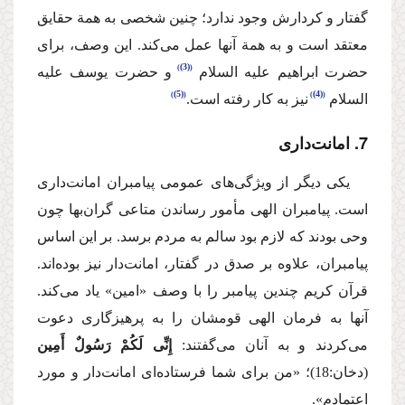
گفتار و كردارش وجود ندارد؛ چنین شخصی به همة حقایق
معتقد است و به همة آنها عمل می‌كند. این وصف، برای
(3)
حضرت ابراهیم
علیه السلام
و حضرت یوسف
علیه
(5)
(4)
السلام
نیز به كار رفته است.
7. امانت‌داری
یكی دیگر از ویژگی‌های عمومی پیامبران امانت‌داری
است. پیامبران الهی مأمور رساندن متاعی گران‌بها چون
وحی بودند كه لازم بود سالم به مردم برسد. بر این اساس
پیامبران، علاوه بر صدق در گفتار، امانت‌دار نیز بوده‌اند.
قرآن كریم چندین پیامبر را با وصف «امین» یاد می‌كند.
آنها به فرمان الهی قومشان را به پرهیزگاری دعوت
می‌كردند و به آنان می‌گفتند:
إِنِّی لَكُمْ رَسُولٌ أَمِین
(دخان:18)؛
«من برای شما فرستاده‌ای امانت‌دار و مورد
اعتمادم».