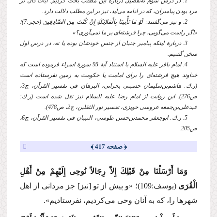
1. در درس سوم به‌تفصیل دربارة این مطلب بحث كردیم. آیات دال بر
مرد بودن پیامبران، كه در ادامه می‌آید، نیز بر این مطلب دلالت دارد.
2. و نیز می‌گفتند: لَوْ مَا تَأْتِینَا بِالْمَلائِكَةِ إِنْ كُنْتَ مِنَ الصَّادِقِینَ (حجر:7)؛
«اگر راست می‌گویی، چرا فرشته‌ای بر ما نمی‌آوری؟»
3. دربارة اینكه پیامبر جنیان از جنس خودشان بوده یا نه، در درس اول
سخن گفتیم.
4. امام باقر
علیه السلام
با استناد آیة 95 سورة اسراء فرموده است كه
خداوند هیچ فرشته‌ای را برای امامت یا حكومت به زمین نفرستاده است
(ر.ك: هاشم‌بن‌سلیمان حسینی بحرانی، البرهان فی تفسیر القرآن، ج3،
ص276). این روایت از امام رضا
علیه السلام
نیز نقل شده است (ر.ك:
عبدعلی‌بن‌جمعه عروسی حویزی، تفسیر نور الثقلین، ج2، ص478).
5. ر.ك: ابوجعفر محمدبن‌حسن طوسی، التبیان فی تفسیر القرآن، ج6،
ص205.
﴿ صفحه 417 ﴾
وَمَا أَرْسَلْنَا مِنْ قَبْلِكَ إِلاّ رِجَالاً نُوحِی إِلَیْهِمْ مِنْ أَهْلِ
الْقُرَی
(یوسف:109)؛
«و پیش از تو [نیز] جز مردانی از اهل
شهرها را، كه به آنان وحی می‌كردیم، نفرستا
دیم».