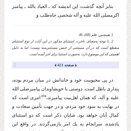
بنابر آنچه گذشت، این اندیشه كه ـ العیاذ بالله ـ پیامبر
اكرم
صلی الله علیه و آله
شخصی جاه‌طلب و
1. همچنین: قلم (68)، 46.
2. با توجه به‌معنای «اجر»، استثنای مذكور در این آیات از نوع استثنای
منقطع است كه در آن مستثنی از جنس مستثنی‌منه نیست؛ اما به دلیل
اهمیتی كه این موضوع دارد، به‌صورت استثنا برای اجر آمده است.
﴿ صفحه 421 ﴾
در پی محبوبیت خود و خاندانش در میان مردم بوده،
پنداری باطل است. دوستی با خویشاوندان پیامبر
صلی الله
(1)
علیه و آله
، كه همان اهل‌بیت پیامبرند،
امری است كه
در نهایت به سود خود مردم، و در جهت تأمین سعادت و
كمال آنان خواهد بود. شایان ذكر است كه دو استثنای
یادشده، سرانجام به یك امر بازمی‌گردند. در واقع این