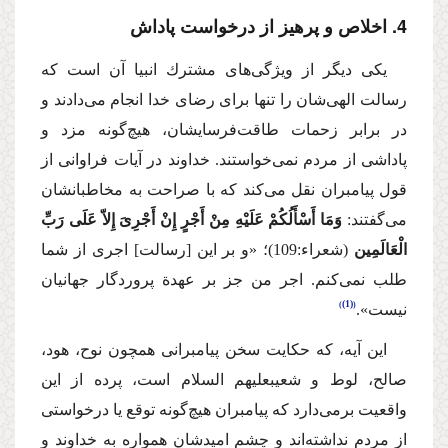
4. اخلاص و پرهیز از درخواست پاداش
یكی دیگر از ویژگی‌های مشترك انبیا آن است كه
رسالت الهی‌شان را تنها برای رضای خدا انجام می‌دادند و
در برابر زحمات طاقت‌فرسایشان، هیچ‌گونه مزد و
پاداشی از مردم نمی‌خواستند. خداوند در آیات فراوانی از
قول پیامبران نقل می‌كند كه با صراحت به مخاطبانشان
می‌گفتند:
وَمَا أَسْأَلُكُمْ عَلَیْهِ مِنْ أَجْرٍ إِنْ أَجْرِیَ إِلاّ عَلَی رَبِّ
الْعَالَمِین
(شعراء:109)؛
«و بر این [رسالت] اجری از شما
طلب نمی‌كنم. اجر من جز بر عهدة پروردگار جهانیان
(1)
نیست».
این آیه، كه حكایت سخن پیامبرانی همچون نوح، هود،
صالح، لوط و شعیب
علیهم السلام
است، پرده از این
واقعیت برمی‌دارد كه پیامبران هیچ‌گونه توقع یا درخواستی
از مردم نداشته‌اند و چشم امیدشان همواره به خداوند و