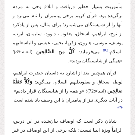
مأموریت بسیار خطیر دریافت و ابلاغ وحی به مردم
برگزیده بود. قرآن كریم برخی پیامبران را نام می‌برد و
آنها را از شایستگان می‌شمارد؛ برای مثال، پس از یادكرد
از نوح، ابراهیم، اسحاق، یعقوب، داوود، سلیمان، ایوب،
یوسف، موسی، هارون، زكریا، یحیی، عیسی و الیاس
علیهم
(1)
السلام
،
می‌فرماید:
كُلٌّ مِنَ الصَّالِحِین
(انعام:85)؛
«همگی از شایستگان بودند».
قرآن همچنین بعد از اشاره به داستان حضرت ابراهیم،
لوط، اسحاق و یعقوب
علیهم السلام
، می‌گوید:
وَكُلاًّ جَعَلْنَا
صَالِحِین
(انبیاء:72)؛
«و همه را از شایستگان قرار دادیم».
در آیات دیگری نیز از پیامبران با این وصف یاد شده است.
(2)
شایان ذكر است كه اوصاف بیان‌شده در این درس،
الزاماً ویژة انبیا نیست؛ بلكه برخی از این اوصاف در غیر