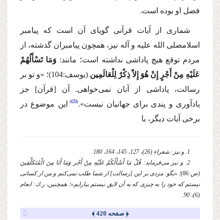
فضل او بوده است.
شماری از آیات قرآنی گویای آن است كه پیامبر
اسلام
صلی الله علیه و آله
نیز، همچون پیامبران گذشته، از
مردم توقع هیچ پاداشی نداشته است؛ مانند:
وَمَا تَسْأَلُهُمْ
عَلَیْهِ مِنْ أَجْرٍ إِنْ هُوَ إِلاّ ذِكْرٌ لِلْعَالَمِین
(یوسف:104)؛
«و تو بر
رسالت، پاداشی از آنان نمی‌خواهی. آن [قرآن] جز
(2)
یادآوری و پندی برای جهانیان نیست».
این موضوع در
برخی آیات دیگر، با
1. و نیز: شعراء (26)، 127، 145، 164، 180.
2. و نیز می‌فرماید: قُلْ مَا أَسْأَلُكُمْ عَلَیْهِ مِنْ أَجْر وَمَا أَنَا مِنَ الْمُتَكَلِّفِینَ
(ص:86)؛ «بگو: مزدی بر این [رسالت] از شما طلب نمی‌كنم و من از كسانی
نیستم كه خود را به چیزی كه به آن لایق نیستم بیارایم»؛ همچنین، ر.ك: انعام
(6)، 90.
﴿ صفحه 420 ﴾