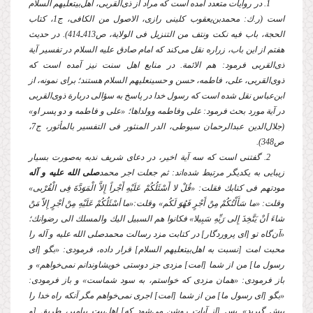
1. در روایات متعدد آمده است كه مراد از ذی‌القربی، اهل‌بیت
علیهم السلام
است (ر.ك: محمدبن‌یعقوب‌ كلینی رازی، الاصول من‌ الكافی، ج1، كتاب
الحجة، باب فیه نكت ونتف من التنزیل فی الولایة، ص413ـ414). در حدیث
هفتم از این باب، زراره نقل می‌كند كه امام صادق
علیه السلام
در تفسیر آیة
ذی‌القربی فرمود: هم الائمة. در منابع اهل سنت نیز آمده است كه
ذوی‌القربی، علی، فاطمه، حسن و حسین
علیهم السلام
هستند؛ برای نمونه، از
ابن‌عباس نقل شده است كه رسول خدا در پاسخ به سؤالی دربارة ذوی‌القربی
در آیة مورد بحث فرمود: علی وفاطمه وولداها؛ «علی و فاطمه و دو پسر او»
(جلال‌الدین عبدالرحمان سیوطی، الدر المنثور فی التفسیر بالمأثور، ج7،
ص348).
2. گفتنی است كه سه آیة اخیر، در دعای شریف ندبه به‌صورت بسیار
زیبایی به یكدیگر مرتبط شده‌اند: ثم جعلت اجر محمد
صلی الله علیه و آله
مودتهم فی كتابك فقلت: «قُلْ لا أَسْئَلُكُمْ عَلَیْهِ أَجْراً إِلاَّ الْمَوَدَّةَ فِی الْقُرْبی»
وقلت: «ما سَأَلْتُكُمْ مِنْ أَجْرٍ فَهُوَ لَكُم» وقلت:«ما أسْئَلُكُمْ عَلَیْهِ مِنْ أجْرٍ إِلاّ مَنْ
شاءَ أنْ یَتَّخِذَ إِلی رَبِّهِ سَبِیلا» فكانوا هم السبیل الیك والمسلك الی رضوانك؛
«آن‌گاه تو [ای پروردگار] در كتابت مزد رسالت محمد
صلی الله علیه و آله
را
محبت امت [نسبت به اهل‌بیت
علیهم السلام
] قرار داده، فرمودی: «بگو [ای
رسول ما] من از شما [امت] مزدی جز دوستی خویشاوندانم نمی‌خواهم» و
باز فرمودی: «همان مزدی كه خواستم، به سود شماست» و باز فرمودی:
«بگو [ای رسول ما] من از شما [امت] اجری نمی‌خواهم مگر آنكه راه خدا را
پیش گیرید». پس [از آیات روشن می‌شود كه] اهل‌بیت پیامبر، طریق [و