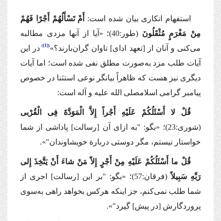
استفهام انكاری بیان شده است:
أَمْ تَسْأَلُهُمْ أَجْرًا فَهُمْ
مِنْ مَغْرَمٍ مُثْقَلُونَ
(طور:40)؛
«آیا از آنها مزدی مطالبه
(1)
می‌كنی و آنان از [تعهد ادای] تاوان گران‌بارند؟»
در این
آیات طلب مزد به‌صورت مطلق نفی شده است؛ اما آیات
دیگری نیز هست كه ظاهراً بیانگر نوعی استثنا در خصوص
پیامبر گرامی اسلام
صلی الله علیه و آله
است:
قُلْ لا أَسْئَلُكُمْ عَلَیْهِ أَجْراً إِلاَّ الْمَوَدَّةَ فِی الْقُرْبی
(شوری:23)؛ «بگو: "به ازای آن [رسالت] پاداشی از شما
خواستار نیستم، مگر دوستی دربارة خویشاوندان
"
».
قُلْ ما أَسْئَلُكُمْ عَلَیْهِ مِنْ أَجْرٍ إِلاّ مَنْ شاءَ أَنْ یَتَّخِذَ إِلی
رَبِّهِ سَبِیلاً
(فرقان:57)؛
«بگو: "بر این [رسالت] اجری از
شما طلب نمی‌كنم، جز اینكه هركس بخواهد راهی به‌سوی
پروردگارش [در پیش] گیرد"».