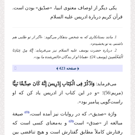
یكی دیگر از اوصاف معنوی انبیا، «صدّیق» بودن است.
قرآن كریم دربارة ادریس
علیه السلام
1. مانند بستانكاری كه به شخص بدهكار می‌گوید: «اگر از تو طلبی هم
داشتم، به تو بخشیدم».
2. دربارة حضرت یوسف
علیه السلام
نیز می‌فرماید: إِنَّهُ مِنْ عِبَادِنَا
الْمُخْلَصِینَ (یوسف:24)؛ «همانا او از بندگان خالص‌شدة ما بود».
﴿ صفحه 423 ﴾
می‌فرماید:
وَاذْكُرْ فِی الْكِتَابِ إِدْرِیسَ إِنَّهُ كَانَ صِدِّیقًا نَبِیًّا
(مریم:56)؛
«و در این كتاب از ادریس یاد كن كه او
راست‌گویی پیامبر بود».
(1)
واژة «صدیق»، كه در روایات نیز آمده است،
صیغة
(2)
مبالغه از «صدق» است
و به‌معنای كسی است كه
رفتارش كاملاً مطابق گفتارش است و هیچ‌ تناقضی بین