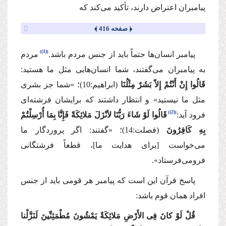
پیامبران اعتراض دارند، تأكید می‌كند كه
﴿ صفحه 416 ﴾
(1)
پیامبر انسان‌ها حتماً باید از جنس مردم باشد.
مردم
به پیامبران می‌گفتند، شما انسان‌هایی مثل ما هستید:
قَالُوا إِنْ أَنْتُمْ إِلاّ بَشَرٌ مِثْلُنَا
(ابراهیم:10)؛
«شما جز بشری
مثل ما نیستید»
و انتظار داشتند كه برایشان فرشته‌ای
(2)
فرود آید:
قَالُوا لَوْ شَاءَ رَبُّنَا لأنْزَلَ مَلائِكَةً فَإِنَّا بِمَا أُرْسِلْتُمْ
بِهِ كَافِرُونَ
(فصلت:14)؛
«گفتند: اگر پروردگار ما
می‌خواست [برای هدایت ما]، قطعاً فرشتگانی
فرومی‌فرستاد».
پاسخ قرآن این است كه پیامبر هر قومی باید از جنس
افراد همان قوم باشد:
قُلْ لَوْ كانَ فِی الأَرْضِ مَلائِكَةٌ یَمْشُونَ مُطْمَئِنِّینَ لَنَزَّلْنا