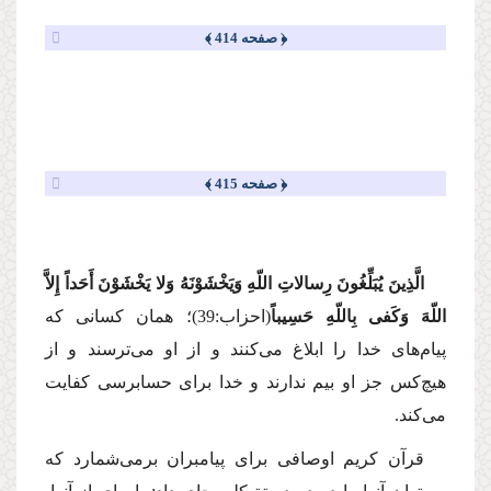
﴿ صفحه 414 ﴾
﴿ صفحه 415 ﴾
الَّذِینَ یُبَلِّغُونَ رِسالاتِ اللّهِ وَیَخْشَوْنَهُ وَلا یَخْشَوْنَ أَحَداً إِلاَّ
اللّهَ وَكَفی بِاللّهِ حَسِیباً
(احزاب:39)؛
همان كسانی كه
پیام‌های خدا را ابلاغ می‌كنند و از او می‌ترسند و از
هیچ‌كس جز او بیم ندارند و خدا برای حسابرسی كفایت
می‌كند.
قرآن كریم اوصافی برای پیامبران برمی‌شمارد كه