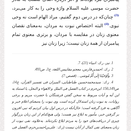
حضرت موسی
علیه السلام
واژة وحی را به كار می‌برد،
(3)
چنان‌كه در درس دوم گفتیم، مراد الهام است نه وحی
(4)
نبوی.
البته اختصاص نبوت به مردان، به‌معنای نقصان
معنوی زنان در مقایسه با مردان، و برتری معنوی تمام
پیامبران از همة زنان نیست؛ زیرا زنان نیز
1. نیز، ر.ك: انبیاء (21)، 7.
2. ر.ك: احمد‌بن‌فارس، معجم مقاییس اللغة، ج3، ص493.
3. وأَوْحَیْنَا إِلَی أُمِّ مُوسَی... (قصص:7).
4. ر.ك: سیدمحمدحسین طباطبایی، المیزان فی تفسیر القرآن، ج14،
ص149ـ150. ابن‌حزم در كتاب الفصل فی الملل و الاهواء و النحل، با استناد به
این آیه و آیات مربوط به سخن گفتن فرشتگان با حضرت مریم و برخی
روایات، به نبوت زنان استدلال كرده است. وی نبوت را به‌معنای اعلام خبر و
آگاهی به فرد گرفته است؛ حال‌آنكه در درس اول بیان كردیم كه نبی افزون
بر گرفتن خبر، مأمور به ابلاغ نیز هست؛ ولی هیچ‌كدام از این زنان بزرگوار
چیزی از دریافت‌های خود را به مردم ابلاغ نكرده‌اند. به‌علاوه، نفی نبوت از
زنان به‌معنای نفی كمال از آنان نیست (ر.ك: علی‌بن‌احمدبن‌حزم، الفصل فی