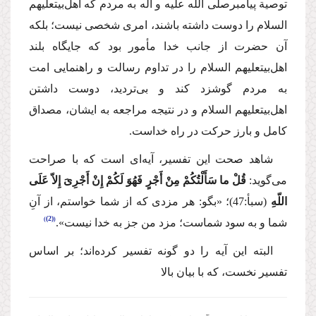
توصیة پیامبر
صلی الله علیه و آله
به مردم كه اهل‌بیت
علیهم
السلام
را دوست داشته باشند، امری شخصی نیست؛ بلكه
آن حضرت از جانب خدا مأمور بود كه جایگاه بلند
اهل‌بیت
علیهم السلام
را در تداوم رسالت و راهنمایی امت
به مردم گوشزد كند و بی‌تردید، دوست داشتن
اهل‌بیت
علیهم السلام
و در نتیجه مراجعه به ایشان، مصداق
كامل و بارز حركت در راه خداست.
شاهد صحت این تفسیر، آیه‌ای است كه با صراحت
می‌گوید:
قُلْ ما سَأَلْتُكُمْ مِنْ أَجْرٍ فَهُوَ لَكُمْ إِنْ أَجْرِیَ إِلاّ عَلَی
اللّهِ
(سبأ:47)؛
«بگو: هر مزدی كه از شما خواستم، از آنِ
(2)
شما و به سود شماست؛ مزد من جز به خدا نیست».
البته این آیه را دو گونه تفسیر كرده‌اند؛ بر اساس
تفسیر نخست، كه با بیان بالا