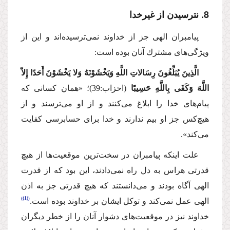
8. نترسیدن از غیرخدا
پیامبران الهی جز از خداوند نمی‌ترسیده‌اند و این از
ویژگی‌های مشترك آنان بوده است:
الَّذِینَ یُبَلِّغُونَ رِسَالاتِ اللَّهِ وَیَخْشَوْنَهُ وَلا یَخْشَوْنَ أَحَدًا إِلاّ
اللَّهَ وَكَفَی بِاللَّهِ حَسِیبًا
(احزاب:39)؛
«همان كسانی كه
پیام‌های خدا را ابلاغ می‌كنند و از او می‌ترسند و از
هیچ‌كس جز او بیم ندارند و خدا برای حسابرسی كفایت
می‌كند».
علت اینكه پیامبران در سخت‌ترین موقعیت‌ها از هیچ
قدرتی هراس به دل راه نمی‌دادند، این بود كه از قدرت
الهی آگاه بودند و می‌دانستند كه هیچ قدرتی جز به اذن
(1)
الهی عمل نمی‌كند و توكل ایشان بر خداوند بوده است.
خداوند نیز در موقعیت‌های دشوار آنان را از خطر دیگران