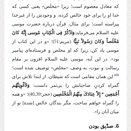
كه معادل معصوم است؛ زیرا «مخلَص» یعنی كسی كه
خدا او را برای خود خالص كرده، و وجودش را از غیرخدا
پیراسته است؛ برای مثال، قرآن دربارة حضرت موسی
علیه السلام
می‌فرماید:
وَاذْكُرْ فِی الْكِتابِ مُوسی إِنَّهُ كانَ
مُخْلَصاً وَكانَ رَسُولاً نَبِیًّا
(مریم:51)؛
«و در این كتاب از
موسی یاد كن، زیرا كه او مخلص و فرستاده‌ای پیامبر
بود».
در این آیه، موسی
علیه السلام
افزون بر مقام
رسالت و نبوت، به وصف «مخلص» توصیف شده است؛
(2)
این همان مقامی است كه شیطان، از ابتدا تلاش برای
گمراه كردنِِ صاحبانش را بی‌ثمر دانست:
وَلأغْوِیَنَّهُم
أَجْمَعِین * إِلاّ عِبَادَكَ مِنْهُمُ الْمُخْلَصِین
(حجر:39ـ40)؛
«و همه
را گمراه خواهم ساخت، مگر بندگان خالص [شدة] تو از
میان آنان را».
6. صدّیق بودن