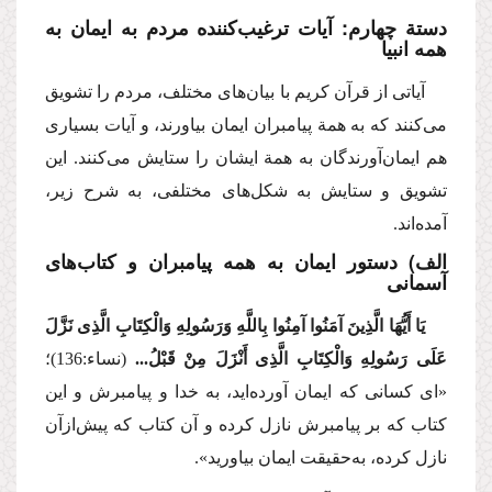
دستة چهارم: آیات ترغیب‌كننده مردم به ایمان به
همه انبیا
آیاتی از قرآن كریم با بیان‌های مختلف، مردم را تشویق
می‌كنند كه به همة پیامبران ایمان بیاورند، و آیات بسیاری
هم ایمان‌آورندگان به همة ایشان را ستایش‌ می‌كنند. این
تشویق و ستایش به شكل‌های مختلفی، به شرح زیر،
آمده‌اند.
الف) دستور ایمان به همه پیامبران و كتاب‌های
آسمانی
یَا أَیُّهَا الَّذِینَ آمَنُوا آمِنُوا بِاللَّهِ وَرَسُولِهِ وَالْكِتَابِ الَّذِی نَزَّلَ
عَلَی رَسُولِهِ وَالْكِتَابِ الَّذِی أَنْزَلَ مِنْ قَبْلُ...
(نساء:136)؛
«ای كسانی كه ایمان آورده‌اید، به خدا و پیامبرش و این
كتاب كه بر پیامبرش نازل كرده و آن كتاب كه پیش‌ازآن
نازل كرده، به‌حقیقت ایمان بیاورید».