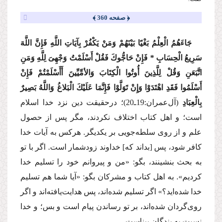
﴿ صفحه 360 ﴾
جَاءَهُمُ الْعِلْمُ بَغْیًا بَیْنَهُمْ وَمَنْ یَكْفُرْ بِآیَاتِ اللَّهِ فَإِنَّ اللَّهَ
سَرِیعُ الْحِسَابِ * فَإِنْ حَاجُّوكَ فَقُلْ أَسْلَمْتُ وَجْهِیَ لِلَّهِ وَمَنِ
اتَّبَعَنِ وَقُلْ لِلَّذِینَ أُوتُوا الْكِتَابَ وَالأمِّیِّینَ أَأَسْلَمْتُمْ فَإِنْ
أَسْلَمُوا فَقَدِ اهْتَدَوْا وَإِنْ تَوَلَّوْا فَإِنَّمَا عَلَیْكَ الْبَلاغُ وَاللَّهُ بَصِیرٌ
بِالْعِبَادِ
(آل‌عمران:19ـ20)؛
درحقیقت دین نزد خدا اسلام
است؛ و اهل كتاب اختلاف نكردند، مگر پس از حصول
علم و از روی سلطه‌جویی بر یكدیگر. هركس به آیات خدا
كافر شود، پس [بداند كه] خداوند زودشمار است. اگر با تو
به بحث بنشینند، بگو: «من و پیروانم خود را تسلیم خدا
كردیم». به اهل كتاب و مشركان بگو: «آیا شما هم تسلیم
خدا شده‌اید؟» اگر تسلیم شده‌اند، پس هدایت‌یافته‌اند و اگر
روی‌گردان شده‌اند، بر تو رساندن پیام است و بس؛ و خدا
نسبت به بندگان بیناست.