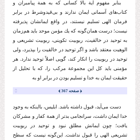
بنابر مفهوم آیة بالا كسانی كه به همة پیامبران و
كتاب‌های آسمانی ایمان ندارند و بی‌قیدوشرط در برابر
فرمان الهی تسلیم نیستند، در واقع ایمانشان پذیرفته
نیست؛ درست همان‌گونه كه یك مؤمن موحد باید هم‌زمان
به توحید در خالقیت، ربوبیت تكوینی، ربوبیت تشریعی و
الوهیت معتقد باشد و اگر توحید در خالقیت را بپذیرد، ولی
توحید در ربوبیت را انكار كند، گویی اصلاً توحید ندارد. هر
مؤمنی باید كل این مجموعة مركب را، كه با تحلیل از
حقیقت ایمان به خدا و تسلیم بودن در برابر او به
﴿ صفحه 367 ﴾
دست می‌آید، قبول داشته باشد. ابلیس، بااینكه به وجود
خدا ایمان داشت، سرانجامی بدتر از همة كفار و مشركان
یافت؛ چون ایمانش مطلق نبود و توحید در ربوبیت
تشریعی الهی را قبول نداشت. این‌گونه نیست كه سطح