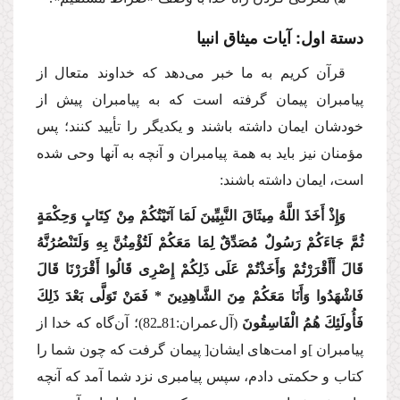
دستة اول: آیات میثاق انبیا
قرآن كریم به ما خبر می‌دهد كه خداوند متعال از
پیامبران پیمان گرفته است كه به پیامبران پیش از
خودشان ایمان داشته باشند و یكدیگر را تأیید كنند؛ پس
مؤمنان نیز باید به همة پیامبران و آنچه به آنها وحی شده
است، ایمان داشته باشند:
وَإِذْ أَخَذَ اللَّهُ مِیثَاقَ النَّبِیِّینَ لَمَا آتَیْتُكُمْ مِنْ كِتَابٍ وَحِكْمَةٍ
ثُمَّ جَاءَكُمْ رَسُولٌ مُصَدِّقٌ لِمَا مَعَكُمْ لَتُؤْمِنُنَّ بِهِ وَلَتَنْصُرُنَّهُ
قَالَ أَأَقْرَرْتُمْ وَأَخَذْتُمْ عَلَی ذَلِكُمْ إِصْرِی قَالُوا أَقْرَرْنَا قَالَ
فَاشْهَدُوا وَأَنَا مَعَكُمْ مِنَ الشَّاهِدِینَ * فَمَنْ تَوَلَّی بَعْدَ ذَلِكَ
فَأُولَئِكَ هُمُ الْفَاسِقُونَ
(آل‌عمران:81ـ82)؛
آن‌گاه كه خدا از
پیامبران ]و امت‌های ایشان[ پیمان گرفت كه چون شما را
كتاب و حكمتی دادم، سپس پیامبری نزد شما آمد كه آنچه