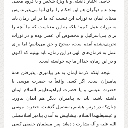
خاصی اعتبار داشته، و یا ویژة شخص و یا گروه معینی
بوده‌اند و دیگران هم این احكام را برای آنها می‌پذیرند. پس
معنای ایمان به تورات این نیست كه ما در این زمان باید
به تورات عمل كنیم؛ بلكه به این معناست كه ما آنچه را
برای بنی‌اسرائیل و مخصوص آن عصر بوده و در تورات
تحریف‌نشده آمده است، صحیح و حق می‌دانیم؛ اما برای
عمل به فرمان‌های الهی در این زمان، باید ببینیم كه اكنون
و در این زمان، خدا از ما چه خواسته است.
نتیجه اینكه لازمة ایمان به هر پیامبری، پذیرفتن همة
پیامبران است. اگر كسی واقعاً به حضرت موسی یا
حضرت عیسی و یا حضرت ابراهیم
علیهم السلام
ایمان
داشته باشد، باید به پیامبران دیگر هم ایمان بیاورد.
چنان‌كه در درس هشتم به‌تفصیل گذشت، حضرت موسی
و عیسی
علیهما السلام
، پیشاپیش به آمدن پیامبر اسلام
صلی
الله علیه و آله
بشارت داده‌اند. پس مسلمان حقیقی كسی