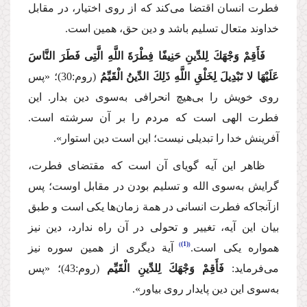
فطرت انسان اقتضا می‌كند كه از روی اختیار، در مقابل
خداوند متعال تسلیم باشد و دین حق، همین است.
فَأَقِمْ وَجْهَكَ لِلدِّینِ حَنِیفًا فِطْرَةَ اللَّهِ الَّتِی فَطَرَ النَّاسَ
عَلَیْهَا لا تَبْدِیلَ لِخَلْقِ اللَّهِ ذَلِكَ الدِّینُ الْقَیِّمُ
(روم:30)؛
«پس
روی خویش را بی‌هیچ انحرافی به‌سوی دین بدار. این
فطرت الهی است كه مردم را بر آن سرشته است.
آفرینش خدا را تبدیلی نیست؛ این است دین استوار».
ظاهر این آیه گویای آن است كه مقتضای فطرت،
گرایش به‌سوی الله و تسلیم بودن در مقابل اوست؛ پس
ازآنجاكه فطرت انسانی در همة زمان‌ها یكی است و طبق
بیان این آیه، تغییر و تحولی در آن راه ندارد، دین نیز
(1)
همواره یكی است.
آیة دیگری از همین سوره نیز
می‌فرماید:
فَأَقِمْ وَجْهَكَ لِلدِّینِ الْقَیِّم
(روم:43)؛
«پس
به‌سوی این دین پایدار روی بیاور».