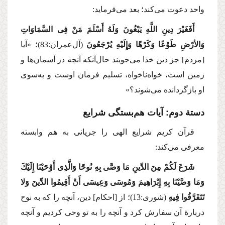
واحد دعوت می‌كند؛ بعد می‌فرماید:
أَفَغَیْرَ دِینِ اللَّهِ یَبْغُونَ وَلَهُ أَسْلَمَ مَنْ فِی السَّمَاوَاتِ
وَالأرْضِ طَوْعًا وَكَرْهًا وَإِلَیْهِ یُرْجَعُونَ
(آل‌عمران:83)؛
«آیا
[مردم] جز دین خدا می‌جویند حال‌آنكه آنچه در آسمان‌ها و
زمین است، خواه‌ناخواه، تسلیم فرمان اوست و به‌سوی
او بازگردانده می‌شوند؟»
دستة دوم: آیات هم‌بستگی شرایع
قرآن كریم شرایع الهی را جریانی به هم وابسته
معرفی می‌كند:
شَرَعَ لَكُمْ مِنَ الدِّینِ مَا وَصَّی بِهِ نُوحًا وَالَّذِی أَوْحَیْنَا إِلَیْكَ
وَمَا وَصَّیْنَا بِهِ إِبْرَاهِیمَ وَمُوسَی وَعِیسَی أَنْ أَقِیمُوا الدِّینَ وَلا
تَتَفَرَّقُوا فِیهِ
(شوری:13)؛
از [احكام] دین، آنچه را كه به نوح
دربارة آن سفارش كرد و آنچه را به تو وحی كردیم و آنچه