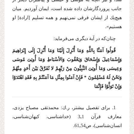
جانب پروردگارشان داده شده است، ایمان آوردیم. میان
هیچ‌یك از ایشان فرقی نمی‌نهیم و همه تسلیم [ارادة] او
هستیم».
چنان‌كه در آیة دیگری می‌فرماید:
قُولُوا آمَنَّا بِاللَّهِ وَمَا أُنْزِلَ إِلَیْنَا وَمَا أُنْزِلَ إِلَی إِبْرَاهِیمَ
وَإِسْمَاعِیلَ وَإِسْحَاقَ وَیَعْقُوبَ وَالأسْبَاطِ وَمَا أُوتِیَ مُوسَی
وَعِیسَی وَمَا أُوتِیَ النَّبِیُّونَ مِنْ رَبِّهِمْ لا نُفَرِّقُ بَیْنَ أَحَدٍ مِنْهُمْ
وَنَحْنُ لَهُ مُسْلِمُونَ * فَإِنْ آمَنُوا بِمِثْلِ مَا آمَنْتُمْ بِهِ فَقَدِ اهْتَدَوْا
وَإِنْ تَوَلَّوْا فَإِنَّمَا
1. برای تفصیل بیشتر، ر.ك: محمدتقی مصباح یزدی،
معارف قرآن 1ـ3 (خداشناسی، كیهان‌شناسی،
انسان‌شناسی)، ص54ـ61.