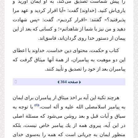
را پیش شماست تصدیق می‌كند، به او ایمان آورید و
یاری‌اش كنید. [خداوند] گفت: «آیا اقرار كردید و عهد مرا
پذیرفتید؟» گفتند: «اقرار كردیم». گفت: «پس شهادت
دهید و من نیز با شما از شاهدانم»؛ و كسانی كه بعد از این
پیمان از دستور خدا روی گردان‌اند، فاسق‌اند.
كتاب و حكمت، محتوای دین خداست. خداوند با اعطای
این دو موهبت به پیامبران، از همة آنها میثاق گرفت كه
پیامبران بعد از خود را تصدیق و تأیید كنند.
﴿ صفحه 364 ﴾
هرچند تكیة این آیه بر اخذ میثاق از پیامبران برای ایمان
(1)
به پیامبر اسلام
صلی الله علیه و آله
است،
با توجه به
سیاق و آیات قبل و بعد روشن می‌شود كه مسئلة اصلی
در این آیه، پیروی همه از یك پیامبر خاص نیست، بلكه
منظور ایمان به جریانی است كه همه را به‌سوی خدای