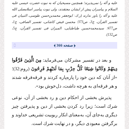
علیه و آله
را نمی‌پذیرند؛ همچنین مسیحیان كه به نبوت حضرت عیسی
علیه
السلام
و پیامبران پیش از ایشان معتقدند، ولی نبوت پیامبر اسلام
صلی الله
علیه و آله
را باور ندارند (ر.ك: ابوجعفر محمدبن‌حسن طوسی، التبیان فی
تفسیر القرآن، ج3، ص373؛ محسن فیض كاشانی،‌ تفسیر الصافی، ج1،
ص477؛ سیدمحمدحسین طباطبایی، المیزان فی تفسیر القرآن، ج5،
ص132).
﴿ صفحه 366 ﴾
و بعد در تفسیر مشركان می‌فرماید:
مِنَ الَّذِینَ فَرَّقُوا
دِینَهُمْ وَكَانُوا شِیَعًا كُلُّ حِزْبٍ بِمَا لَدَیْهِمْ فَرِحُونَ
(روم:32)؛
«از آنان كه دین خود را پاره‌پاره كردند و فرقه‌فرقه شدند
و هر فرقه‌ای به هرچه داشت، دل‌خوش بود».
پذیرش بخشی از احكام دین و رد بخشی از آن، نوعی
شرك است؛ زیرا رد كردن بخشی از دین و پذیرفتن چیز
دیگری به‌جای آن، به‌معنای انكار ربوبیت تشریعی خداوند و
برگرفتن معبودی دیگر، و در نهایت شرك است.