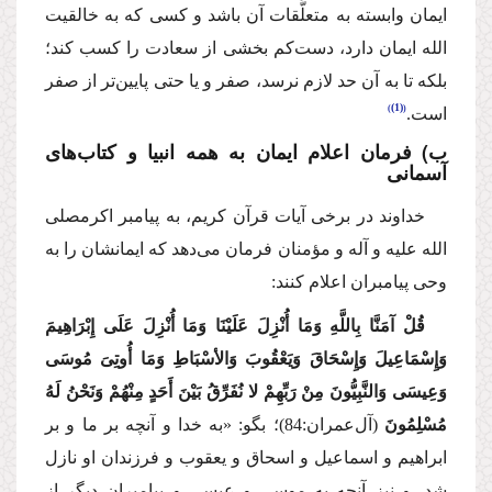
ایمان وابسته به متعلَّقات آن باشد و كسی كه به خالقیت
الله ایمان دارد، دست‌كم بخشی از سعادت را كسب كند؛
بلكه تا به آن حد لازم نرسد، صفر و یا حتی پایین‌تر از صفر
(1)
است.
ب) فرمان اعلام ایمان به همه انبیا و كتاب‌های
آسمانی
خداوند در برخی آیات قرآن كریم، به پیامبر اكرم
صلی
الله علیه و آله
و مؤمنان فرمان می‌دهد كه ایمانشان را به
وحی پیامبران اعلام كنند:
قُلْ آمَنَّا بِاللَّهِ وَمَا أُنْزِلَ عَلَیْنَا وَمَا أُنْزِلَ عَلَی إِبْرَاهِیمَ
وَإِسْمَاعِیلَ وَإِسْحَاقَ وَیَعْقُوبَ وَالأسْبَاطِ وَمَا أُوتِیَ مُوسَی
وَعِیسَی وَالنَّبِیُّونَ مِنْ رَبِّهِمْ لا نُفَرِّقُ بَیْنَ أَحَدٍ مِنْهُمْ وَنَحْنُ لَهُ
مُسْلِمُونَ
(آل‌عمران:84)؛
بگو: «به خدا و آنچه بر ما و بر
ابراهیم و اسماعیل و اسحاق و یعقوب و فرزندان او نازل
شد، و نیز آنچه به موسی و عیسی و پیامبران دیگر از