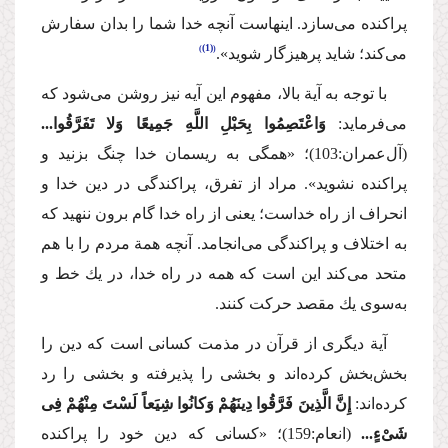
پراكنده می‌سازد. اینهاست آنچه خدا شما را بدان سفارش
(1)
می‌كند؛ شاید پرهیزگار شوید».
با توجه به آیة بالا، مفهوم این آیه نیز روشن‌ می‌شود كه
می‌فرماید:
وَاعْتَصِمُوا بِحَبْلِ اللَّهِ جَمِیعًا وَلا تَفَرَّقُوا...
(آل‌عمران:103)؛
«همگی به ریسمان خدا چنگ بزنید و
پراكنده نشوید».
مراد از تفرق، پراكندگی در دین خدا و
انحراف از راه خداست؛ یعنی از راه خدا گام برون ننهید كه
به اختلاف و پراكندگی می‌انجامد. آنچه همة مردم را با هم
متحد می‌كند این است كه همه در راه خدا، در یك خط و
به‌سوی یك مقصد حركت كنند.
آیة دیگری از قرآن در مذمت كسانی است كه دین را
بخش‌بخش كرده‌اند و بخشی را پذیرفته و بخشی را رد
كرده‌اند:
إِنَّ الَّذِینَ فَرَّقُوا دِینَهُمْ وَكانُوا شِیَعاً لَسْتَ مِنْهُمْ فِی
شَیْءٍ...
(انعام:159)؛ «كسانی كه دین خود را پراكنده