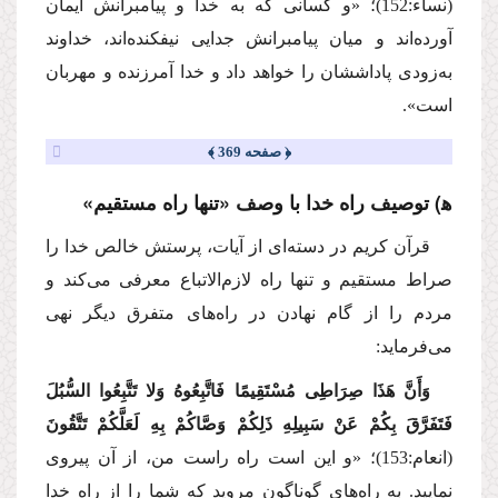
(نساء:152)؛
«و كسانی كه به خدا و پیامبرانش ایمان
آورده‌اند و میان پیامبرانش جدایی نیفكنده‌اند، خداوند
به‌زودی پاداششان را خواهد داد و خدا آمرزنده و مهربان
است».
﴿ صفحه 369 ﴾
ه‍) توصیف راه خدا با وصف «تنها راه مستقیم»
قرآن كریم در دسته‌ای از آیات، پرستش خالص خدا را
صراط مستقیم و تنها راه لازم‌الاتباع معرفی می‌كند و
مردم را از گام نهادن در راه‌های متفرق دیگر نهی
می‌فرماید:
وَأَنَّ هَذَا صِرَاطِی مُسْتَقِیمًا فَاتَّبِعُوهُ وَلا تَتَّبِعُوا السُّبُلَ
فَتَفَرَّقَ بِكُمْ عَنْ سَبِیلِهِ ذَلِكُمْ وَصَّاكُمْ بِهِ لَعَلَّكُمْ تَتَّقُونَ
(انعام:153)؛
«و این است راه راست من، از آن پیروی
نمایید. به راه‌های گوناگون مروید كه شما را از راه خدا