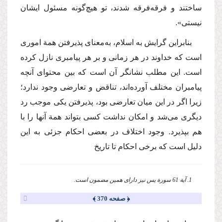
ساختند و فرقه‌فرقه شدند، تو هیچ‌گونه مسئول ایشان
نیستی».
بنابراین گرایش به اسلام، به‌معنای پذیرفتن همة اموری
است كه خداوند در هر زمانی و بر هر پیامبری نازل كرده
است. این مطلب نشانگر آن است كه بین محتوای آنچه
پیامبران مختلف آورده‌اند، تناقض و تعارضی وجود ندارد؛
زیرا اگر در این میان تعارضی بود، پذیرفتن یكی موجب رد
دیگری می‌شد و امكان نداشت كسی بتواند همة آنها را با
هم بپذیرد. وجود اختلاف در بعضی احكام جزئی به این
دلیل است كه برخی احكام تا تاریخ
1. آیة 61 سورة یس نیز دارای همین مضمون است.
﴿ صفحه 370 ﴾