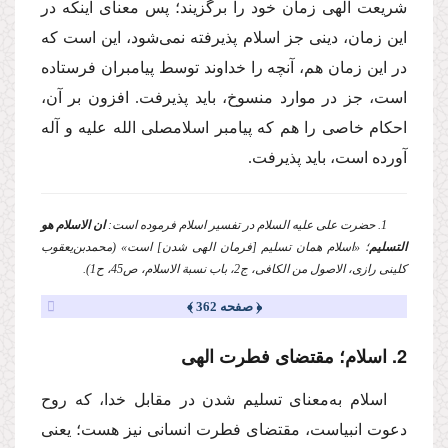
شریعت الهی زمان خود را برگزیند؛ پس معنای اینكه در
این زمان، دینی جز اسلام پذیرفته نمی‌شود، این است كه
در این زمان هم، آنچه را خداوند توسط پیامبران فرستاده
است، جز در موارد منسوخ، باید پذیرفت. افزون بر آن،
احكام خاصی را هم كه پیامبر اسلام
صلی الله علیه و آله
آورده است، باید پذیرفت.
1. حضرت علی
علیه السلام
در تفسیر اسلام فرموده است:
ان الاسلام هو
التسلیم
؛ «اسلام همان تسلیم [فرمان الهی شدن] است» (محمدبن‌یعقوب
كلینی رازی، الاصول من الكافی، ج2، باب نسبة الاسلام، ص45، ح1).
﴿ صفحه 362 ﴾
2. اسلام؛ مقتضای فطرت الهی
اسلام به‌معنای تسلیم شدن در مقابل خدا، كه روح
دعوت انبیاست، مقتضای فطرت انسانی نیز هست؛ یعنی