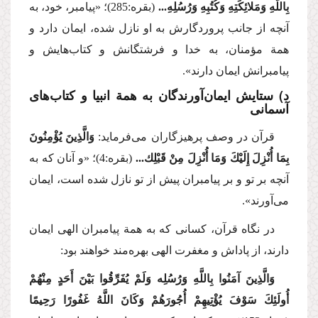
بِاللَّهِ وَمَلائِكَتِهِ وَكُتُبِهِ وَرُسُلِهِ...
(بقره:285)؛
«پیامبر، خود، به
آنچه از جانب پروردگارش به او نازل شده، ایمان دارد و
همة مؤمنان، به خدا و فرشتگانش و كتاب‌هایش و
پیامبرانش ایمان دارند».
د) ستایش ایمان‌آورندگان به همة انبیا و كتاب‌های
آسمانی
قرآن در وصف پرهیزگاران می‌فرماید:
وَالَّذِینَ یُؤْمِنُونَ
بِمَا أُنْزِلَ إِلَیْكَ وَمَا أُنْزِلَ مِنْ قَبْلِك...
(بقره:4)؛
«و آنان كه به
آنچه بر تو و بر پیامبران پیش از تو نازل شده است، ایمان
می‌آورند».
در نگاه قرآن، كسانی كه به همة پیامبران الهی ایمان
دارند، از پاداش و مغفرت الهی بهره‌مند خواهند بود:
وَالَّذِینَ آمَنُوا بِاللَّهِ وَرُسُلِه وَلَمْ یُفَرِّقُوا بَیْنَ أَحَدٍ مِنْهُمْ
أُولَئِكَ سَوْفَ یُؤْتِیهِمْ أُجُورَهُمْ وَكَانَ اللَّهُ غَفُورًا رَحِیمًا