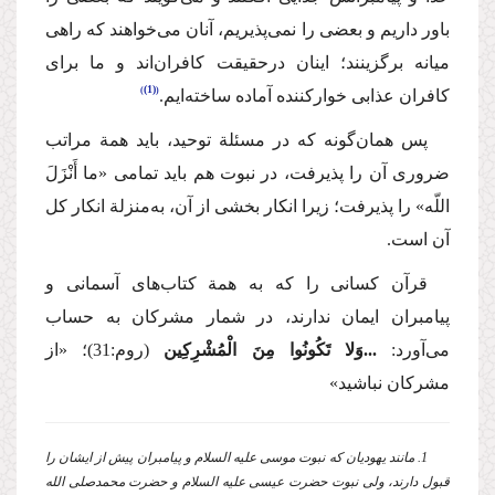
باور داریم و بعضی را نمی‌پذیریم، آنان می‌خواهند كه راهی
میانه برگزینند؛ اینان درحقیقت كافران‌اند و ما برای
(1)
كافران عذابی خواركننده آماده ساخته‌ایم.
پس همان‌گونه كه در مسئلة توحید، باید همة مراتب
ضروری آن را پذیرفت، در نبوت هم باید تمامی «ما
أَ
نْزَلَ
اللّه» را پذیرفت؛ زیرا انكار بخشی از آن، به‌منزلة انكار كل
آن است.
قرآن كسانی را كه به همة كتاب‌های آسمانی و
پیامبران ایمان ندارند، در شمار مشركان به ‌حساب
می‌آورد:
...وَلا تَكُونُوا مِنَ الْمُشْرِكِین
(روم:31)؛ «از
مشركان نباشید»
1. مانند یهودیان كه نبوت موسی
علیه السلام
و پیامبران پیش از ایشان را
قبول دارند، ولی نبوت حضرت عیسی
علیه السلام
و حضرت محمد
صلی الله