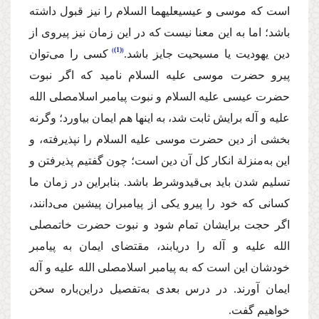
است كه موسی و عیسی
علیهما السلام
را نیز قبول داشته
باشد؛ اما به این معنا نیست كه در این زمان نیز پیروی از
(1)
دین یهودیت یا مسیحیت جایز باشد.
كسی را می‌توان
پیرو حضرت موسی
علیه السلام
نامید كه اگر نبوت
حضرت عیسی
علیه السلام
و نبوت پیامبر اسلام
صلی الله
علیه و آله
برایش ثابت شد، به اینها هم ایمان بیاورد؛ وگرنه
بخشی از دین حضرت موسی
علیه السلام
را نپذیرفته، و
این به‌منزلة انكار كل آن دین است؛ چون گفتیم پذیرفتن و
تسلیم شدن باید بی‌قیدوشرط باشد. بنابراین در زمان ما
كسانی كه خود را پیرو یكی از پیامبران پیشین می‌دانند،
اگر حجت برایشان تمام شود و نبوت حضرت خاتم
صلی
الله علیه و آله
را دریابند، مقتضای ایمان به پیامبر
خودشان این است كه به پیامبر اسلام
صلی الله علیه و آله
ایمان آورند. در درس بعدی به‌تفصیل دراین‌باره سخن
خواهیم گفت.