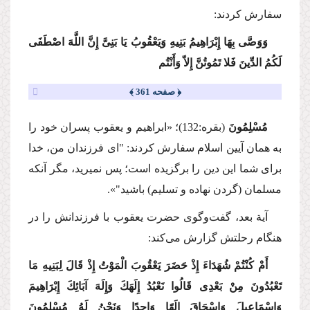
سفارش كردند:
وَوَصَّی بِهَا إِبْرَاهِیمُ بَنِیهِ وَیَعْقُوبُ یَا بَنِیَّ إِنَّ اللَّهَ اصْطَفَی
لَكُمُ الدِّینَ فَلا تَمُوتُنَّ إِلاّ وَأَنْتُم
﴿ صفحه 361 ﴾
مُسْلِمُونَ
(بقره:132)؛
«ابراهیم و یعقوب پسران خود را
به همان آیین اسلام سفارش كردند: "ای فرزندان من، خدا
برای شما این دین را برگزیده است؛ پس نمیرید، مگر آنكه
مسلمان (گردن نهاده و تسلیم) باشید"».
آیة بعد، گفت‌وگوی حضرت یعقوب با فرزندانش را در
هنگام رحلتش گزارش می‌كند:
أَمْ كُنْتُمْ شُهَدَاءَ إِذْ حَضَرَ یَعْقُوبَ الْمَوْتُ إِذْ قَالَ لِبَنِیهِ مَا
تَعْبُدُونَ مِنْ بَعْدِی قَالُوا نَعْبُدُ إِلَهَكَ وَإِلَهَ آبَائِكَ إِبْرَاهِیمَ
وَإِسْمَاعِیلَ وَإِسْحَاقَ إِلَهًا وَاحِدًا وَنَحْنُ لَهُ مُسْلِمُونَ