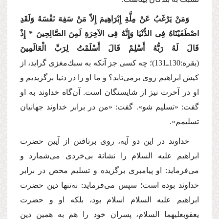
وَمَنْ یَرْغَبُ عَنْ مِلَّةِ إِبْرَاهِیمَ إِلاّ مَنْ سَفِهَ نَفْسَهُ وَلَقَدِ
اصْطَفَیْنَاهُ فِی الدُّنْیَا وَإِنَّهُ فِی الآخِرَةِ لَمِنَ الصَّالِحِینَ * إِذْ
قَالَ لَهُ رَبُّهُ أَسْلِمْ قَالَ أَسْلَمْتُ لِرَبِّ الْعَالَمِینَ
(بقره:130ـ131)؛ چه كسی جز آنكه به سبك‌مغزی گراید، از
كیش ابراهیم روی برمی‌تابد؟ و ما او را در دنیا برگزیدیم و
او در آخرت نیز از شایستگان است. آن‌گاه خداوند به او
گفت: «تسلیم شو». گفت: «من در برابر خداوند جهانیان
تسلیمم».
خداوند در این دو آیه، روی برتافتن از آیین حضرت
ابراهیم
علیه السلام
را نشانة بی‌خردی می‌شمارد و
می‌فرماید: او پیامبری برگزیده و تسلیم محض در برابر
خداوند بوده است؛ سپس می‌فرماید: نه‌تنها دین حضرت
ابراهیم
علیه السلام
اسلام بود، بلكه او و حضرت
یعقوب
علیهما السلام
، پسران خود را هم به همین دین