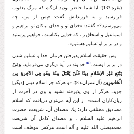
(بقره:133)؛
آیا شما حاضر بودید آن‌گاه كه مرگ یعقوب
فرارسید و به فرزندانش گفت: «پس از من، چه
می‌پرستید؟» گفتند: «خدای تو و خدای نیاكان تو ابراهیم و
اسماعیل و اسحاق را، كه خدایی یكتاست، خواهیم پرستید
و در برابر او تسلیم هستیم».
پس حقیقت اسلام پذیرفتن فرمان خدا و تسلیم شدن
(1)
در برابر اوست.
خداوند در آیة دیگری می‌فرماید:
وَمَنْ
یَبْتَغِ غَیْرَ الإسْلامِ دِینًا فَلَنْ یُقْبَلَ مِنْهُ وَهُوَ فِی الآخِرَةِ مِنَ
الْخَاسِرِینَ
(آل‌عمران:85)؛
«و هركه جز اسلام دینی [دیگر]
جوید، هرگز از وی پذیرفته نشود و وی در آخرت از
زیان‌كاران است».
از این آیه می‌توان دریافت كه اسلام
مصادیق مختلفی دارد؛ یك مصداق آن، شریعت حضرت
ابراهیم
علیه السلام
، و مصداق كامل آن شریعت
محمدی
صلی الله علیه و آله
است. هركس موظف است