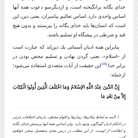
خدای یگانه برانگیخته است، و ازدیگرسو دعوت همة آنها
اساس واحدی دارد. اساس تعالیم پیامبران، یعنی دین، این
است كه انسان‌ها باید خدای یگانه را بپرستند و بدون هیچ
قید و شرطی در پیشگاه او تسلیم باشند.
بنابراین همة ادیان آسمانی یك دین‌اند كه عبارت است
از «اسلام»، یعنی گردن نهادن و تسلیم محض بودن در
(1)
برابر خدا.
این حقیقت از آیات متعددی استفاده می‌شود؛
ازجمله:
إِنَّ الدِّینَ عِنْدَ اللَّهِ الإسْلامُ وَمَا اخْتَلَفَ الَّذِینَ أُوتُوا الْكِتَابَ
إِلاّ مِنْ بَعْدِ مَا
1. البته ‌به ‌لحاظ مكان‌ها، زمان‌ها و اقوام مختلف، پاره‌ای اختلافات جزئی
در احكام ادیان گوناگون وجود دارد، ولی اساس همة آنها پرستش خدای یگانه
و اطاعت از اوست. از این مطلب در درس بعدی به‌تفصیل سخن خواهیم
گفت.