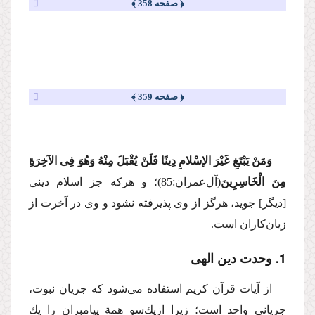
﴿ صفحه 358 ﴾
﴿ صفحه 359 ﴾
وَمَنْ یَبْتَغِ غَیْرَ الإسْلامِ دِینًا فَلَنْ یُقْبَلَ مِنْهُ وَهُوَ فِی الآخِرَةِ
مِنَ الْخَاسِرِینَ
(آل‌عمران:85)؛
و هركه جز اسلام دینی
[دیگر] جوید، هرگز از وی پذیرفته نشود و وی در آخرت از
زیان‌كاران است.
1. وحدت دین الهی
از آیات قرآن كریم استفاده می‌شود كه جریان نبوت،
جریانی واحد است؛ زیرا ازیك‌سو همة پیامبران را یك