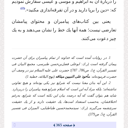
را دربارة آن به ابراهیم و موسی و عیسی سفارش نمودیم
(2)
كه: «دین را برپا دارید و در آن تفرقه‌اندازی مكنید».
یعنی بین كتاب‌های پیامبران و محتوای پیامشان
تعارضی نیست؛ همة آنها یك خط را نشان می‌دهند و به یك
چیز دعوت می‌كنند.
1. در روایات آمده است كه خداوند از تمام پیامبران برای آن حضرت
پیمان گرفته است (ر.ك: ابوعلی فضل‌بن‌حسن طبرسی، مجمع البیان فی
تفسیر القرآن، ج1، ص786، 787)؛ حضرت علی
علیه السلام
نیز در وصف آن
حضرت فرموده‌اند:
مأخوذ علی النبیین میثاقه
(نهج البلاغه، خطبة 1).
2. این آیه بدان معنا نیست كه شرایع نیز یكی بوده‌اند و هیچ تفاوتی
نداشته‌اند؛ بلكه مراد آیه این است كه اسلام شرایع همة پیامبران را دربردارد.
شاید هم بتوان گفت كه آیه درصدد بیان این نكته است كه شرایع، به‌رغم
اختلافشان، به‌حسب استعداد امت‌ها، یك حقیقت دارند و از یك حقیقت
سرچشمه می‌گیرند (ر.ك: سیدمحمدحسین طباطبایی، المیزان فی تفسیر
القرآن، ج5، ص379).
﴿ صفحه 365 ﴾