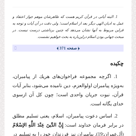
1. البته آیاتی در قرآن كریم هست كه ظاهرشان موهم جواز اعتقاد و
عمل به ادیان الهی دیگر بعد از اسلام است؛ ولی دقت در آن آیات و توجه به
قراین مربوط به آنها نشان می‌دهد كه چنین برداشتی درست نیست. در
مبحث جهانی بودن اسلام دراین‌باره به بحث خواهیم نشست.
﴿ صفحه 371 ﴾
چكیده
1. اگرچه مجموعه فراخوان‌های هریك از پیامبران،
به‌ویژه پیامبران اولوالعزم، دین نامیده می‌شود، بنابر آیات
قرآن، نبوت جریان واحدی است؛ چون كل آن ازسوی
خدای یگانه است.
2. اساس دعوت پیامبران، اسلام، یعنی تسلیم مطلق
در برابر فرمان خداوند است:
إِنَّ الدِّینَ عِنْدَ اللَّهِ الإسْلامُ
(آل‌عمران:19). پیامبران نیز فرزندان خود را به تسلیم در