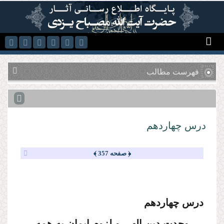
رفتن به محتوای اصلی
فهرست مطالب
درس چهاردهم
﴿ صفحه 357 ﴾
درس چهاردهم
وحدت دین الهی و لزوم ایمان به همه