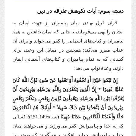
دستة سوم: آیات نكوهش تفرقه در دین
قرآن فرق نهادن میان پیامبران از جهت ایمان به
ایشان را نهی می‌فرماید، تا جایی كه ایمان نداشتن به همة
پیامبران و كتاب‌های آسمانی را كفر می‌خواند و برای آن
عذاب مقرر می‌كند؛ همچنین در مقابل این وعید، برای
كسانی كه به تمام پیامبران و كتاب‌های آسمانی ایمان
دارند، وعدة ثواب می‌دهد:
إِنْ تُبْدُوا خَیْرًا أَوْ تُخْفُوهُ أَوْ تَعْفُوا عَنْ سُوءٍ فَإِنَّ اللَّهَ كَانَ
عَفُوًّا قَدِیرًا * إِنَّ الَّذِینَ یَكْفُرُونَ بِاللَّهِ وَرُسُلِهِ وَیُرِیدُونَ أَنْ
یُفَرِّقُوا بَیْنَ اللَّهِ وَرُسُلِهِ وَیَقُولُونَ نُؤْمِنُ بِبَعْضٍ وَنَكْفُرُ بِبَعْضٍ
وَیُرِیدُونَ أَنْ یَتَّخِذُوا بَیْنَ ذَلِكَ سَبِیلاً * أُولَئِكَ هُمُ الْكَافِرُونَ
حَقًّا وَأَعْتَدْنَا لِلْكَافِرِینَ عَذَابًا مُهِینًا
(نساء:149ـ151)؛
كسانی
كه به خدا و پیامبرانش كفر می‌ورزند و می‌خواهند میان
خدا و پیامبرانش جدایی افكنند و می‌گویند كه بعضی را