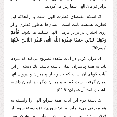
برابر فرمان الهی سفارش می‌كردند.
3. اسلام مقتضای فطرت الهی است و ازآنجاكه این
فطرت همیشه ثابت است، انسان‌ها به‌طور فطری و از
روی اختیار، در برابر فرمان الهی تسلیم می‌شوند:
فَأَقِمْ
وَجْهَكَ لِلدِّینِ حَنِیفًا فِطْرَةَ اللَّهِ الَّتِی فَطَرَ النَّاسَ عَلَیْهَا
(روم:30).
4. قرآن كریم در آیات متعدد تصریح می‌كند كه مردم
باید به همة پیامبران ایمان داشته باشند. یك دسته از این
آیات گویای آن است كه خداوند از پیامبران و پیروان آنها
پیمان گرفته است كه به پیامبران دیگر نیز ایمان داشته
باشند (مانند: آل‌عمران:81ـ82).
5. دستة دوم این آیات، همة شرایع الهی را وابسته به
هم معرفی می‌فرماید (مانند: شوری:13) و دستة سوم، از
فرق نهادن میان پیامبران در ایمان به ایشان نهی