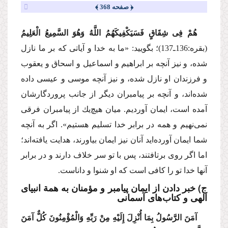
﴿ صفحه 368 ﴾
هُمْ فِی شِقَاقٍ فَسَیَكْفِیكَهُمُ اللَّهُ وَهُوَ السَّمِیعُ الْعَلِیمُ
(بقره:136ـ137)؛
بگویید: «ما به خدا و آیاتی كه بر ما نازل
شده، و نیز آنچه بر ابراهیم و اسماعیل و اسحاق و یعقوب
و فرزندان او نازل شده، و نیز آنچه موسی و عیسی داده
شده‌اند، و آنچه بر پیامبران دیگر از جانب پروردگارشان
آمده است، ایمان آوردیم. میان هیچ‌یك از پیامبران فرقی
نمی‌نهیم و همه در برابر خدا تسلیم هستیم». اگر به آنچه
شما ایمان آورده‌اید آنان نیز ایمان بیاورند، هدایت یافته‌اند؛
اما اگر روی برتافتند، پس با تو سر خلاف دارند و در برابر
آنها خدا تو را كافی است كه او شنوا و داناست.
ج) خبر دادن از ایمان پیامبر و مؤمنان به همة انبیای
الهی و كتاب‌های آسمانی
آمَنَ الرَّسُولُ بِمَا أُنْزِلَ إِلَیْهِ مِنْ رَبِّهِ وَالْمُؤْمِنُونَ كُلٌّ آمَنَ