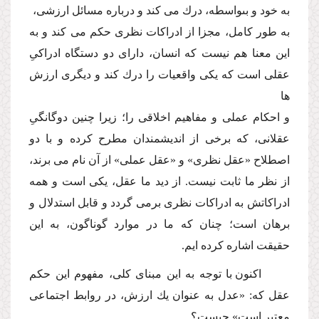
به خود و بىواسطه، درك مى كند و درباره مسائل ارزشى،
به طور كامل، مجزا از ادراكات نظرى حكم مى كند و به
این معنا هم نیست كه انسان، داراى دو دستگاه ادراكىِ
عقلى است كه یكى واقعیات را درك كند و دیگرى ارزش
ها
و احكام عملى و مفاهیم اخلاقى را؛ زیرا چنین دوگانگىِ
عقلانى، كه برخى از اندیشمندان مطرح كرده و با دو
اصطلاح «عقل نظرى» و «عقل عملى» از آن نام مى برند،
از نظر ما ثابت نیست. از دید ما عقل، یكى است و همه
ادراكاتش به ادراكات نظرى برمى گردد و قابل استدلال و
برهان است؛ چنان كه ما در موارد گوناگون، به این
حقیقت اشاره كرده ایم.
اكنون با توجه به این مبناى كلى، مفهوم این حكم
عقل كه: «عدل به عنوان یك ارزش، در روابط اجتماعى
معتبر است» چیست؟