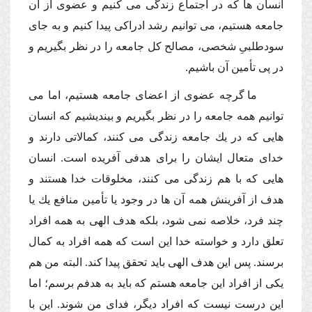
انسان ها كه در اجتماع زندگى مى كنیم و عضوى از آن
جامعه هستیم، مى توانیم رشد ادراكى پیدا كنیم و به جاى
سودطلبىِ شخصى، مصالح كل جامعه را در نظر بگیریم و
در پى تأمین آن باشیم.
ما گرچه عضوى از اعضاى جامعه هستیم، اما مى
توانیم همه جامعه را در نظر بگیریم و بیندیشیم كه انسان
هایى كه در یك جامعه زندگى مى كنند، كمالاتى دارند و
خداى متعال ایشان را براى هدفى آفریده است. انسان
هایى كه با هم زندگى مى كنند، مخلوقات خدا هستند و
هدف از آفرینش همه آن ها در وجود یا تأمین منافع یك یا
چند فرد، خلاصه نمى شود، بلكه هدف الهى به همه افراد
تعلق دارد و خواسته خدا این است كه همه افراد به كمال
برسند. پس این هدف الهى باید تحقق پیدا كند. البته من هم
یكى از افراد این جامعه هستم كه باید به هدفم برسم؛ اما
این درست نیست كه افراد دیگر، فداى من شوند. این با