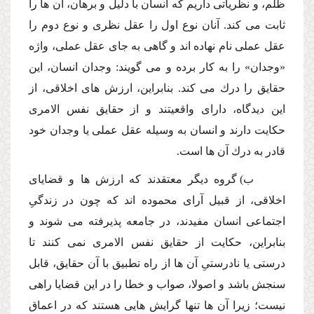
ظلم، و نظریاتى داریم كه انسان با دلیل و برهان، آن ها را
ثابت مى كند. آنان نوع اول را عقل نظرى و نوع دوم را
عقل عملى نام نهاده اند و گاهى به جاى عقل عملى، واژه
«وجدان» را به كار برده و مى گویند: وجدان انسان، این
حقایق را درك مى كند. بنابراین، ارزش هاى اخلاقى، از
این دیدگاه، داراى واقعیتند و از حقایق نفس الامرى
حكایت دارند و انسان به وسیله عقل عملى یا وجدان خود
قادر به درك آن ها است.
ب) گروه دیگر معتقدند كه ارزش ها و قضایاى
اخلاقى، از قبیل آراى محموده اند كه چون در زندگىِ
اجتماعى انسان مفیدند، در جامعه پذیرفته مى شوند و
بنابراین، حكایت از حقایق نفس الامرى نمى كنند تا
درستى یا نادرستىِ آن ها از راه تطبیق با آن حقایق، قابل
سنجش باشد و اصولا، صواب و خطا را در این قضایا راهى
نیست؛ زیرا آن ها تنها گرایش هایى هستند كه در اعماق