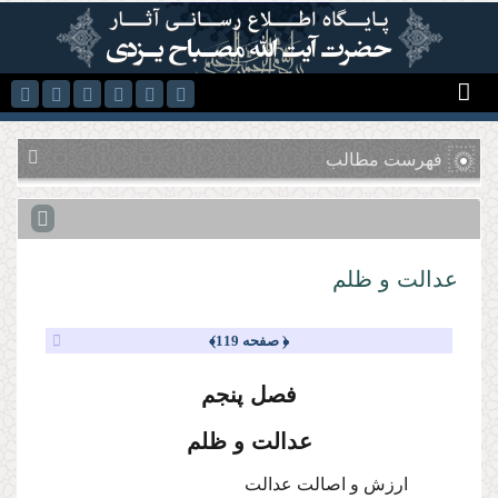
رفتن به محتوای اصلی
فهرست مطالب
عدالت و ظلم
﴿ صفحه 119﴾
فصل پنجم
عدالت و ظلم
ارزش و اصالت عدالت