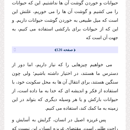
حیوانات و خوردن گوشت آن ها نداشتیم. این كه حیوانات
را مى كشیم و گوشت آن ها را مى خوریم، علتش این
است كه میل طبیعى به خوردن گوشت حیوانات داریم. و
این كه از حیوانات براى باركشى استفاده مى كنیم، به
جهت آن است كه
﴿ صفحه 126﴾
مى خواهیم چیزهایى را كه نیاز داریم، اما دور از
دسترس ما هستند، در اختیار داشته باشیم؛ ولى چون
سنگین هستند، براى انتقال آن ها به محل سكونت خود، با
استفاده از فكر و اندیشه اى كه خدا به ما داده است، از
حیوانات باركش و یا هر وسیله دیگرى كه بتواند در این
زمینه به ما كمك كند، استفاده مى كنیم.
پس غریزه اصیل در انسان، گرایش به آسایش و
راحت طلبى است. مقتضاى غریزه انسان، این نیست كه