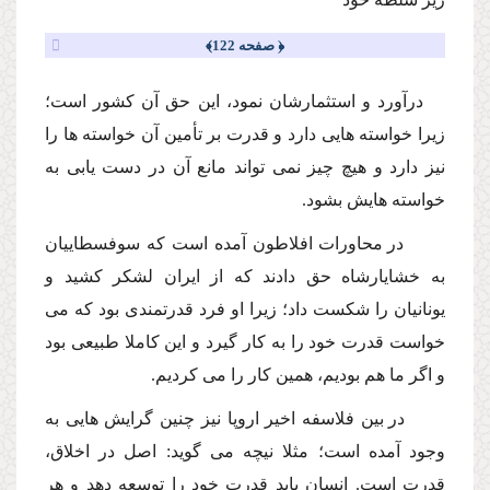
﴿ صفحه 122﴾
درآورد و استثمارشان نمود، این حق آن كشور است؛
زیرا خواسته هایى دارد و قدرت بر تأمین آن خواسته ها را
نیز دارد و هیچ چیز نمى تواند مانع آن در دست یابى به
خواسته هایش بشود.
در محاورات افلاطون آمده است كه سوفسطاییان
به خشایارشاه حق دادند كه از ایران لشكر كشید و
یونانیان را شكست داد؛ زیرا او فرد قدرتمندى بود كه مى
خواست قدرت خود را به كار گیرد و این كاملا طبیعى بود
و اگر ما هم بودیم، همین كار را مى كردیم.
در بین فلاسفه اخیر اروپا نیز چنین گرایش هایى به
وجود آمده است؛ مثلا نیچه مى گوید: اصل در اخلاق،
قدرت است. انسان باید قدرت خود را توسعه دهد و هر