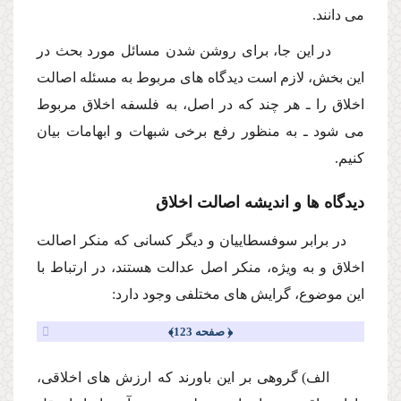
مى دانند.
در این جا، براى روشن شدن مسائل مورد بحث در
این بخش، لازم است دیدگاه هاى مربوط به مسئله اصالت
اخلاق را ـ هر چند كه در اصل، به فلسفه
اخلاق مربوط
مى شود ـ
به منظور رفع برخى شبهات و ابهامات بیان
كنیم.
دیدگاه ها و اندیشه اصالت اخلاق
در برابر سوفسطاییان و دیگر كسانى كه منكر اصالت
اخلاق و به ویژه، منكر اصل عدالت هستند، در ارتباط با
این موضوع، گرایش هاى مختلفى وجود دارد:
﴿ صفحه 123﴾
الف) گروهى بر این باورند كه ارزش هاى اخلاقى،