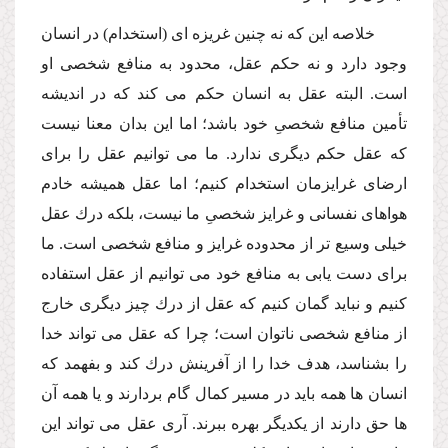
خلاصه این كه نه چنین غریزه اى (استخدام) در انسان
وجود دارد و نه حكم عقل، محدود به منافع شخصى او
است. البته عقل به انسان حكم مى كند كه در اندیشه
تأمین منافع شخصىِ خود باشد؛ اما این بدان معنا نیست
كه عقل حكم دیگرى ندارد. ما مى توانیم عقل را براى
ارضاى غرایزمان استخدام كنیم؛ اما عقل همیشه خادم
هواهاى نفسانى و غرایز شخصىِ ما نیست، بلكه درك عقل
خیلى وسیع تر از محدوده غرایز و منافع شخصى است. ما
براى دست یابى به منافع خود مى توانیم از عقل استفاده
كنیم و نباید گمان كنیم كه عقل از درك چیز دیگرى خارج
از منافع شخصى ناتوان است؛ چرا كه عقل مى تواند خدا
را بشناسد، هدف خدا را از آفرینش درك كند و بفهمد كه
انسان ها همه باید در مسیر كمال گام بردارند و یا همه آن
ها حق دارند از یكدیگر بهره ببرند. آرى عقل مى تواند این