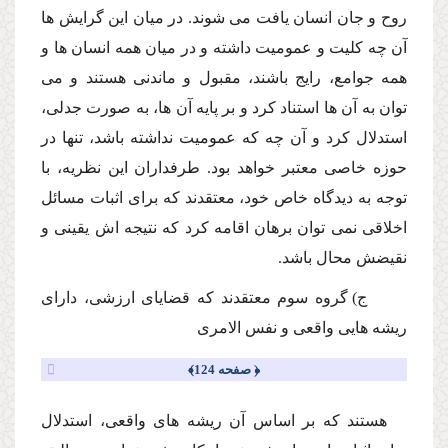
روح و جان انسان یافت مى شوند. در میان این گرایش ها
آن چه كلیت و عمومیت داشته و در میان همه انسان ها و
همه جوامع، رایج باشند، مقبول و ماندنى هستند و مى
توان به آن ها استناد كرد و بر پایه آن ها، به صورت جدلى،
استدلال كرد و آن چه كه عمومیت نداشته باشد، تنها در
حوزه خاصى معتبر خواهد بود. طرفداران این نظریه، با
توجه به دیدگاه خاص خود، معتقدند كه براى اثبات مسائل
اخلاقى نمى توان برهان اقامه كرد كه نتیجه اش یقینى و
نقیضش محال باشد.
ج) گروه سوم معتقدند كه قضایاى ارزشى، داراى
ریشه هایى واقعى و نفس الامرى
﴿ صفحه 124﴾
هستند كه بر اساس آن ریشه هاى واقعى، استدلال