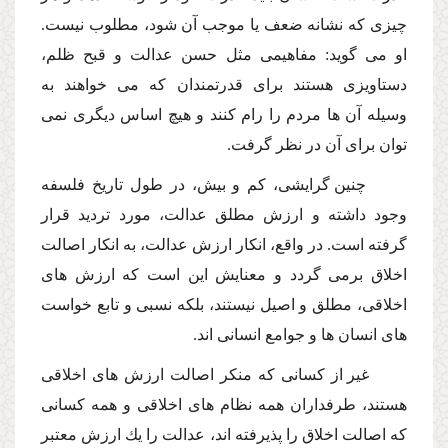
چیزى كه نشانه ضعف یا موجب آن شود، مطلوب نیست.
او مى گوید: مفاهیمى مثل حسن عدالت و قبح ظلم،
دستاویزى هستند براى قدرتمندان كه مى خواهند به
وسیله آن ها مردم را رام كنند و هیچ اساس دیگرى نمى
توان براى آن در نظر گرفت.
چنین گرایشى، كم و بیش، در طول تاریخ فلسفه
وجود داشته و ارزش مطلق عدالت، مورد تردید قرار
گرفته است. در واقع، انكار ارزش عدالت، به انكار اصالت
اخلاق برمى گردد و معنایش این است كه ارزش هاى
اخلاقى، مطلق و اصیل نیستند، بلكه نسبى و تابع خواست
هاى انسان ها و جوامع انسانى اند.
غیر از كسانى كه منكر اصالت ارزش هاى اخلاقى
هستند، طرفداران همه نظام هاى اخلاقى و همه كسانى
كه اصالت اخلاق را پذیرفته اند، عدالت را یك ارزش معتبر