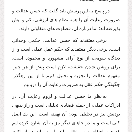
در پاسخ به این پرسش باید گفت كه حسن عدالت و
ضرورت رعایت آن را همه نظام هاى ارزشى، كم و بیش
پذیرفته اند؛ اما درباره آن، قضاوت هاى متفاوتى دارند:
برخى معتقدند كه حسن عدالت، حكمى وجدانى
است. برخى دیگر معتقدند كه حكم عقل عملى است و از
دیدگاه سومى، از نوع آراى مشهوره و محموده است.
براى روشن شدن حقیقت، لازم است پیش از هر چیز،
مفهوم عدالت را تجزیه و تحلیل كنیم تا از این رهگذر،
چگونگىِ حكم عقل به ضرورت رعایت آن را دریابیم.
به نظر ما حسن عدالت و لزوم رعایت آن، در
ادراكات عملى، از جمله قضایاى تحلیلى است و راز بدیهى
بودنش نیز در تحلیلى بودن آن نهفته است. این یك اصل
كلى است و ما در جاهاى دیگر نیز به آن اشاره كرده ایم
كه همه احكام بدیهىِ عقل ـ اعم از بدیهیات در ادراكات