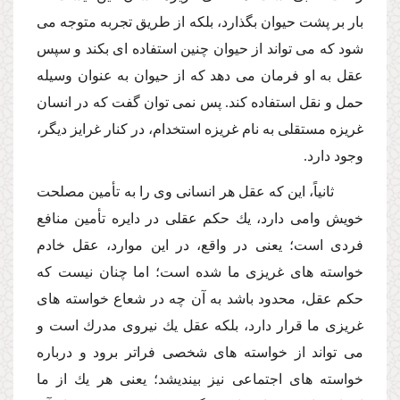
بار بر پشت حیوان بگذارد، بلكه از طریق تجربه متوجه مى
شود كه مى تواند از حیوان چنین استفاده اى بكند و سپس
عقل به او فرمان مى دهد كه از حیوان به عنوان وسیله
حمل و نقل استفاده كند. پس نمى توان گفت كه در انسان
غریزه مستقلى به نام غریزه استخدام، در كنار غرایز دیگر،
وجود دارد.
ثانیاً، این كه عقل هر انسانى وى را به تأمین مصلحت
خویش وامى دارد، یك حكم عقلى در دایره تأمین منافع
فردى است؛ یعنى در واقع، در این موارد، عقل خادم
خواسته هاى غریزى ما شده است؛ اما چنان نیست كه
حكم عقل، محدود باشد به آن چه در شعاع خواسته هاى
غریزى ما قرار دارد، بلكه عقل یك نیروى مدرك است و
مى تواند از خواسته هاى شخصى فراتر برود و درباره
خواسته هاى اجتماعى نیز بیندیشد؛ یعنى هر یك از ما