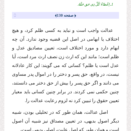
1ـ اِعْطاءُ كُلِّ ذِى حَق حَقَّهُ.
﴿ صفحه 130﴾
عدالت واجب است و نباید به كسى ظلم كرد، و هیچ
اختلاف یا ابهامى در اصل این قضیه وجود ندارد. آن چه
ابهام دارد و مورد اختلاف است، تعیین مصادیق عدل و
ظلم است؛ مانند این كه ارث زن نصف ارث مرد است، آیا
عدل است یا ظلم؟ كسانى كه مى گویند: این كار عادلانه
نیست، در واقع، حق پسر و دختر را در اموال پدر مساوى
مى دانند و اگر حق پسر را بیش از حق دختر مى دانستند،
چنین حكمى نمى كردند. در برابر چنین كسانى باید معیار
تعیین حقوق را تبیین كرد نه لزوم رعایت عدالت را.
اصل عدالت، همان طور كه در تحلیلى بودن، شبیه
دیگر اصول بدیهى، در تعیین مصداق نیز شبیه آن اصول
است و همان طور كه اصل علیت، اصلى بدیهى است،