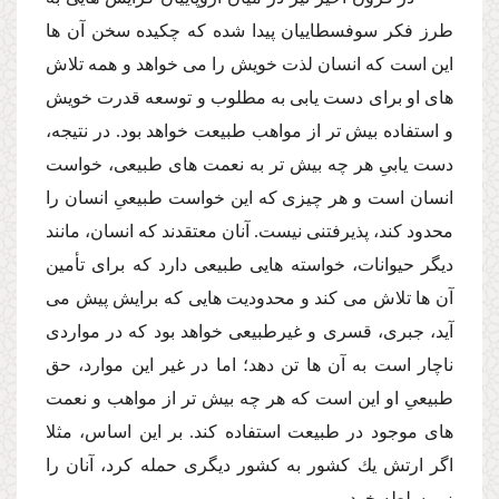
طرز فكر سوفسطاییان پیدا شده كه چكیده سخن آن ها
این است كه انسان لذت خویش را مى خواهد و همه تلاش
هاى او براى دست یابى به مطلوب و توسعه قدرت خویش
و استفاده بیش تر از مواهب طبیعت خواهد بود. در نتیجه،
دست یابىِ هر چه بیش تر به نعمت هاى طبیعى، خواست
انسان است و هر چیزى كه این خواست طبیعىِ انسان را
محدود كند، پذیرفتنى نیست. آنان معتقدند كه انسان، مانند
دیگر حیوانات، خواسته هایى طبیعى دارد كه براى تأمین
آن ها تلاش مى كند و محدودیت هایى كه برایش پیش مى
آید، جبرى، قسرى و غیرطبیعى خواهد بود كه در مواردى
ناچار است به آن ها تن دهد؛ اما در غیر این موارد، حق
طبیعىِ او این است كه هر چه بیش تر از مواهب و نعمت
هاى موجود در طبیعت استفاده كند. بر این اساس، مثلا
اگر ارتش یك كشور به كشور دیگرى حمله كرد، آنان را
زیر سلطه خود