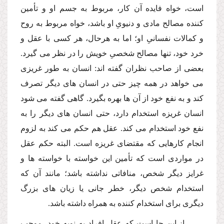
است، خواه فایده آن كار، مربوط به جسم او و تأمین
كننده مصالح مادى و دنیوىِ او باشد، خواه مربوط به روح
و كمالات نفسانىِ او؛ اما به هرحال، هر كسى با عقل و
خرد خود، تنها مصالح شخصىِ خویش را در نظر مى گیرد.
بعضى از صاحب نظران گفته اند: انسان به طور غریزى
مى خواهد در همه چیز حتى در انسان هاى دیگر تصرف
كند و به نفع خود از آن ها بهره بگیرد. گاهى گفته مى شود
انسان غریزه استخدام دارد، حتى انسان هاى دیگر را به
نفع خود استخدام مى كند. عقل هم حكم مى كند به لزوم
انجام كارهایى كه مقتضاى غریزه است. البته حكم عقل
در مواردى است كه تأمین این خواسته با خواسته ها و
غرایز دیگر شخص، منافاتى نداشته باشد؛ مانند آن كه
استخدام شخص دیگر، خطر جانى یا زیان هاى بزرگ
دیگرى براى استخدام كننده به همراه داشته باشد.
از این جا است كه عقل افراد به نوبه خود، موجب