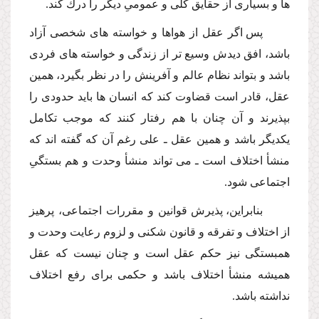
ها و بسیارى از حقایق كلى و عمومىِ دیگر را درك كند.
پس اگر عقل از هواها و خواسته هاى شخصى آزاد
باشد، افق دیدش وسیع تر از زندگى و خواسته هاى فردى
باشد و بتواند نظام عالم و آفرینش را در نظر بگیرد، همین
عقل، قادر است قضاوت كند كه انسان ها باید حدودى را
بپذیرند و آن چنان با هم رفتار كنند كه موجب تكامل
یكدیگر باشد و همین عقل ـ على رغم آن كه گفته اند كه
منشأ اختلاف است ـ مى تواند منشأ وحدت و هم بستگىِ
اجتماعى شود.
بنابراین، پذیرش قوانین و مقررات اجتماعى، پرهیز
از اختلاف و تفرقه و قانون شكنى و لزوم رعایت وحدت و
همبستگى نیز حكم عقل است و چنان نیست كه عقل
همیشه منشأ اختلاف باشد و حكمى براى رفع اختلاف
نداشته باشد.