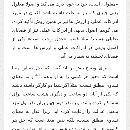
«معلول» است، خود به خود، درك مى كند و اصولا معلول
یعنى چیزى كه نیاز به علت داشته باشد. اكنون در مورد
ادراكات عملى و ارزش ها نیز بر همین روش تأكید كرده،
مى گوییم: اصول بدیهى از ادراكات عملى نیز از قضایاى
تحلیلى هستند؛ مثلا قضیه «عدل واجب است» یكى از
اصول بدیهى در ادراكات عملى و ارزش ها است و از
قضایاى تحلیلیه به شمار مى آید.
براى توضیح بیش تر باید گفت كه عدل به این معنا
(1)
است كه «حق هر كسى را به او بدهند»
و به معناى
تساوىِ مطلق نیست؛ مثلا اگر شما دو كارگر داشته باشید
كه یكى از
آنان دو ساعت و دیگرى هشت ساعت براى
شما كار كرده باشد، و به نفر دوم چهار برابر نفر اول مزد
بدهید، عدالت را رعایت كرده اید؛ زیرا عدل به معناى
تساوىِ مطلق نیست، بلكه بدین معنا است كه حق هر
كسى، هر چه باشد، داده شود. پس براى درك درست