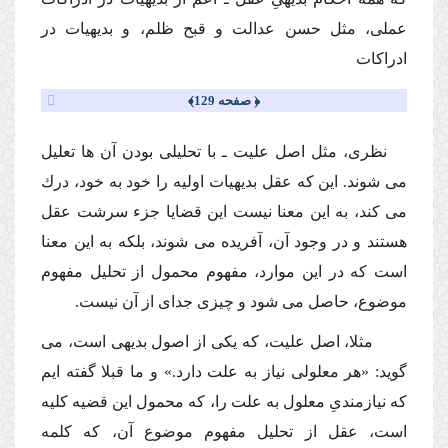
عملى، مثل حسن عدالت و قبح ظلم، و بدیهیات در
ادراكات
﴿ صفحه 129﴾
نظرى، مثل اصل علیت ـ با تحلیلى بودن آن ها تعلیل
مى شوند. این كه عقل بدیهیات اولیه را خود به خود، درك
مى كند، به این معنا نیست این قضایا جزء سرشت عقل
هستند و در وجود آن، آفریده مى شوند، بلكه به این معنا
است كه در این موارد، مفهوم محمول از تحلیل مفهوم
موضوع، حاصل مى شود و چیزى جداى از آن نیست.
مثلا، اصل علیت، كه یكى از اصول بدیهى است، مى
گوید: «هر معلولى نیاز به علت دارد.» و ما قبلا گفته ایم
كه نیازمندىِ معلول به علت را، كه محمول این قضیه كلیه
است، عقل از تحلیل مفهوم موضوع آن، كه كلمه