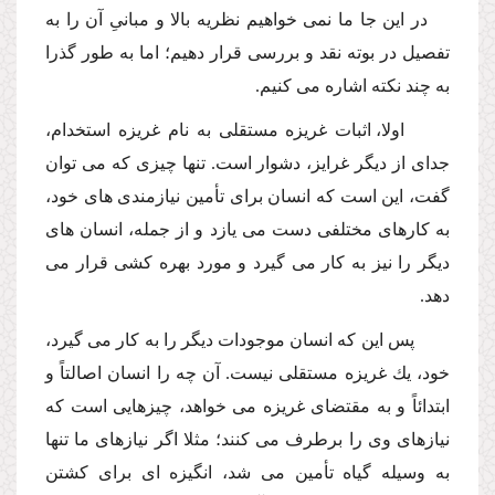
در این جا ما نمى خواهیم نظریه بالا و مبانىِ آن را به
تفصیل در بوته نقد و بررسى قرار دهیم؛ اما به طور گذرا
به چند نكته اشاره مى كنیم.
اولا، اثبات غریزه مستقلى به نام غریزه استخدام،
جداى از دیگر غرایز، دشوار است. تنها چیزى كه مى توان
گفت، این است كه انسان براى تأمین نیازمندى هاى خود،
به كارهاى مختلفى دست مى یازد و از جمله، انسان هاى
دیگر را نیز به كار مى گیرد و مورد بهره كشى قرار مى
دهد.
پس این كه انسان موجودات دیگر را به كار مى گیرد،
خود، یك غریزه مستقلى نیست. آن چه را انسان اصالتاً و
ابتدائاً و به مقتضاى غریزه مى خواهد، چیزهایى است كه
نیازهاى وى را برطرف مى كنند؛ مثلا اگر نیازهاى ما تنها
به وسیله گیاه تأمین مى شد، انگیزه اى براى كشتن