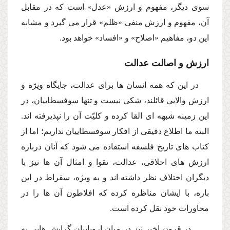
سوى دیگر، مفهوم و ارزش «عدل» است كه در مقابل
آن، مفهوم و ارزش منفى «ظلم» قرار مى گیرد و مشابه
این دو، مفاهیم «اصلاح» و «افساد» خواهد بود.
ارزش و اصالت عدالت
در این كه همه انسان ها براى عدالت، جایگاه ویژه و
ارزش والایى قائلند، شكى نیست و تنها سوفسطاییان، در
این زمینه شبهه اى القا كرده و كلیّت آن را نپذیرفته اند.
البته ما اطلاع دقیقى از افكار سوفسطاییان نداریم؛ اما از
كتاب هاى تاریخ فلسفه استفاده مى شود كه آنان درباره
ارزش هاى اخلاقى، عدالت، تقوا و امثال آن ها نیز با
دیگران اختلاف نظر داشته اند و به ویژه، سقراط در این
باره، با ایشان مناظره كرده كه افلاطون آن ها را در
محاورات خود نقل كرده است.
در قرون اخیر نیز در میان اروپاییان گرایش هایى به