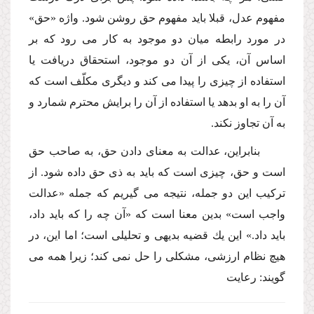
مفهوم عدل، قبلا باید مفهوم حق روشن شود. واژه «حق»
در مورد رابطه میان دو موجود به كار مى رود كه بر
اساس آن، یكى از آن دو موجود، استحقاق دریافت یا
استفاده از چیزى را پیدا مى كند و دیگرى مكلّف است كه
آن را به او بدهد یا استفاده از آن را برایش محترم شمارد و
به آن تجاوز نكند.
بنابراین، عدالت به معناى دادن حق، به صاحب حق
است و حق، چیزى است كه باید به ذى حق داده شود. از
تركیب این دو جمله، نتیجه مى گیریم كه جمله «عدالت
واجب است» بدین معنا است كه «آن چه را كه باید داد،
باید داد.» این یك قضیه بدیهى و تحلیلى است؛ اما این، در
هیچ نظام ارزشى، مشكلى را حل نمى كند؛ زیرا همه مى
گویند: رعایت