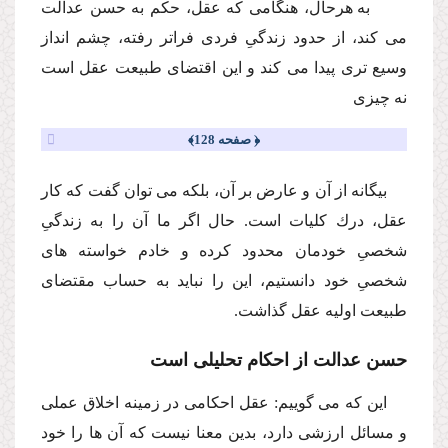
به هرحال، هنگامى كه عقل، حكم به حسن عدالت
مى كند، از حدود زندگىِ فردى فراتر رفته، چشم انداز
وسیع ترى پیدا مى كند و این اقتضاى طبیعت عقل است
نه چیزى
﴿ صفحه 128﴾
بیگانه از آن و عارض بر آن، بلكه مى توان گفت كه كار
عقل، درك كلیات است. حال اگر ما آن را به زندگىِ
شخصىِ خودمان محدود كرده و خادم خواسته هاى
شخصىِ خود دانستیم، این را نباید به حساب مقتضاى
طبیعت اولیه عقل گذاشت.
حسن عدالت از احكام تحلیلى است
این كه مى گوییم: عقل احكامى در زمینه اخلاق عملى
و مسائل ارزشى دارد، بدین معنا نیست كه آن ها را خود