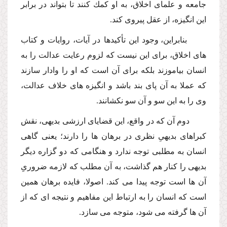
جامعه و علماى اخلاق، به او كمك كنند تا بتواند در برابر
این انگیزه، از عقل پیروى كند.
بنابراین، وجود این تأكیدها در آیات، روایات و كتاب
هاى اخلاق، براى این نیست كه لزوم رعایت عدالت را به
انسان بیاموزند بلكه براى آن است كه او را وادار سازند
كه عملا به آن پاى بند باشد و انگیزه هاى خلاف عدالت،
وى را به این سو و آن سو نكشانند.
دوم آن كه در واقع، این قضایاى ارزشى بدیهى، نقش
كبراهاى بدیهىِ نظرى در برهان ها را دارند؛ یعنى گاهى
انسان به مطلبى توجه ندارد و هنگامى كه دو گزاره دیگر
بدیهى را كنار هم گذاشت، به آن مطلب كه لازمه ضرورىِ
آن ها است توجه پیدا مى كند. اصولا، فایده برهان همین
است كه انسان را به ارتباط این مفاهیم و نتیجه اى كه از
آن ها گرفته مى شود، متوجه مى سازد.