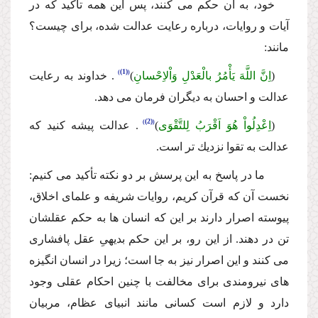
خود، به آن حكم مى كنند، پس این همه تأكید كه در
آیات و روایات، درباره رعایت عدالت شده، براى چیست؟
مانند:
(1)
(
اِنَّ اللَّهَ یَأْمُرُ بالْعَدْلِ وَاْلاِحْسانِ
)
.
خداوند به رعایت
عدالت و احسان به دیگران فرمان
مى دهد.
(2)
(
اِعْدِلُواْ هُوَ اَقْرَبُ لِلتَّقْوَى
)
.
عدالت پیشه كنید كه
عدالت به تقوا نزدیك تر است.
ما در پاسخ به این پرسش بر دو نكته تأكید مى كنیم:
نخست آن كه قرآن كریم، روایات شریفه و علماى اخلاق،
پیوسته اصرار دارند بر این كه انسان ها به حكم عقلشان
تن در دهند. از این رو، بر این حكم بدیهىِ عقل پافشارى
مى كنند و این اصرار نیز به جا است؛ زیرا در انسان انگیزه
هاى نیرومندى براى مخالفت با چنین احكام عقلى وجود
دارد و لازم است كسانى مانند انبیاى عظام، مربیان