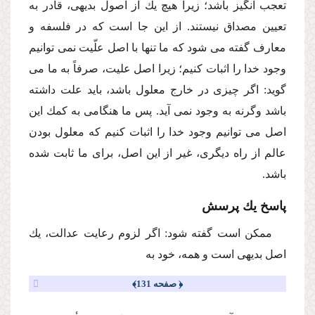
تعجب انگیز باشد؛ زیرا هیچ یك از اصول بدیهى، قادر به
تعیین مصداق نیستند. از این جا است كه در فلسفه و
معارف گفته مى شود كه ما تنها با اصل علّیت نمى توانیم
وجود خدا را اثبات كنیم؛ زیرا اصل علیت، صرفاً به ما مى
گوید: اگر چیزى در خارج معلول باشد، باید علت داشته
باشد وگرنه به وجود نمى آید. پس ما هنگامى به كمك این
اصل مى توانیم وجود خدا را اثبات كنیم كه معلول بودن
عالم از راه دیگرى، غیر از این اصل، براى ما ثابت شده
باشد.
پاسخ یك پرسش
ممكن است گفته شود: اگر لزوم رعایت عدالت، یك
اصل بدیهى است و همه، خود به
﴿ صفحه 131﴾