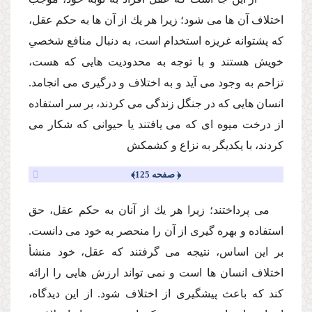
اختلاف آن ها مى شود؛ زیرا هر یك از آن ها به حكم عقل،
كه پشتوانه غریزه استخدام است، به دنبال منافع شخصىِ
خویش هستند و با توجه به محدودیت هایى كه هست،
تزاحم به وجود مى آید و به اختلاف و درگیرى مى انجامد.
انسان هایى كه در جنگل زندگى مى كردند، بر سر استفاده
از درخت میوه اى كه مى یافتند یا حیوانى كه شكار مى
كردند، با یكدیگر به نزاع و كشمكش
﴿ صفحه 125﴾
مى پرداختند؛ زیرا هر یك از آنان به حكم عقل، حق
استفاده و بهره گیرى از آن را منحصر به خود مى دانست.
بر این اساس، نتیجه مى گرفتند كه عقل، خود منشأ
اختلاف انسان ها است و نمى تواند ارزش هایى را ارائه
كند كه باعث پیشگیرى از اختلاف شود. از این دیدگاه،