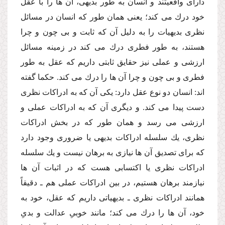
داراى واقعیتند و انسان به طور بدیهى، آن ها را با عقل
خود درك مى كند؛ یعنى همان طور كه انسان در مسائل
نظرى بدیهیات را به دلیل آن كه ثابت و بى چون و چرا
هستند، به طور فطرى درك مى كند در زمینه مسائل
ارزشى و عملى نیز حقایق ثابتى داریم كه عقل به طور
فطرى و بى چون و چرا آن ها را درك مى كند. حكما گفته
اند: انسان دو نوع عقل دارد: یكى آن كه به ادراكات نظرى
دست پیدا مى كند. و دیگرى آن كه به ادراكات عملى و
ارزشى مى رسد و همان طور كه در بخش ادراكات
نظرى، یك سلسله ادراكات بدیهى یا ضرورى وجود دارد
كه براى تصدیق آن ها نیازى به برهان نیست و یك سلسله
ادراكات نظرى یا اكتسابى هست كه در اثبات آن ها
نیازمند برهان هستیم، در بین ادراكات عملى هم ـ دقیقاً
همانند ادراكات نظرى ـ بدیهیاتى داریم كه عقل، خود به
خود، آن ها را درك مى كند؛ مانند خوبىِ عدالت و بدىِ