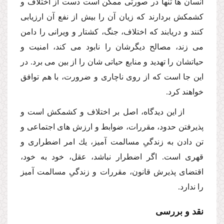
انسان ها تنها در صورتى ممكن است دست از اختلاف و
كشمكش بردارند كه زیان آن را بیش از نفع آن ارزیابى
كنند و دریابند كه اختلاف، جنگ، كشتار و ویرانى را دامن
مى زند، مصالح دیگرشان را نابود مى كند، امنیت و
حیاتشان را تهدید و منابع حیاتى شان را از بین مى برد. در
این جا است كه از روى ناچارى و ضرورت، با هم توافق
خواهند كرد.
از این دیدگاه، اصل بر اختلاف و كشمكش است و
پذیرفتن حدود، مقررات، ضوابط و ارزش هاى اجتماعى و
تن دادن به زندگىِ مسالمت آمیز، یك امر اضطرارى و
قهرى است. اگر اضطرار نباشد، عقل، خود به خود،
اقتضاى پذیرش قانون، مقررات و زندگىِ مسالمت آمیز
را ندارد.
نقد و بررسى