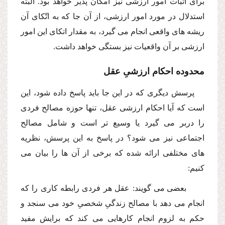
براى اثبات امور ارزشى نیز امكان پذیر خواهد بود. البته
استدلال در مورد امور ارزشى، از آن جا كه به اتّكاى آن
ریشه هاى واقعى انجام مى گیرد، به مقدار اتكاى این امور
ارزشى بر آن واقعیات نیز بستگى خواهد داشت.
محدوده احكام ارزشىِ عقل
پرسش دیگرى كه در این جا باید پاسخ داده شود، این
است كه آیا احكام ارزشى عقل، تنها حوزه مصالح فردى
را دربر مى گیرد یا وسیع تر است و شامل مصالح
اجتماعى نیز مى شود؟ در پاسخ به این پرسش، نظریه
هاى مختلفى ارائه شده كه برخى از آن ها را بیان مى
كنیم:
بعضى مى گویند: عقل هر فردى رابطه كارى را كه
انجام مى دهد با مصالح زندگىِ شخصىِ خود مى سنجد و
حكم به لزوم انجام كارهایى مى كند كه برایش مفید