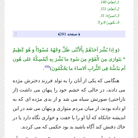
1ـ انعام/ 140.
2ـ انعام/ 151.
3ـ اسراء/ 31.
4ـ تكویر/ 8 و 9.
﴿ صفحه 201﴾
(
وَ اِذا بُشِّرَ اَحَدُهُمْ بِاْلاُنْثَى ظَلَّ وَجْهُهُ مُسْوَدّاً وَ هُوَ كَظِیمٌ
* یَتَوارَى مِنَ الْقَوْمِ مِنَ سُوءِ ما بُشِّرَ بِهِ اَیُمْسِكُهُ عَلى هُون
(1)
اَم یَدُسُّهُ فِى التُّرابِ اَلاساءَ ما یَحْكُمُونَ
)
.
هنگامى كه یكى از آنان را به تولد فرزند دخترش مژده
مى دادند، در حالى كه خشم خود را پنهان مى داشت (از
ناراحتى) صورتش سیاه مى شد و از بدى مژده اى كه به
او داده بودند، از میان مردم متوارى و پنهان مى شد در این
اندیشه جانكاه كه آیا او را با خفت و خوارى نگاه دارد یا در
خاك دفنش كند آگاه باشید بد بود حكمى كه مى كردند.