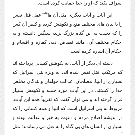
اسراف نكند كه او را خدا حمایت كرده است.
(4)
این آیات و آیات دیگرى مثل آن ها
عمل قتل نفس
را با بیان هاى مختلف منع و
نكوهش كرده و كیفر آن كس
را كه دست به این گناه بزرگ بزند، سنگین دانسته و به
احكام مختلف آن، مانند قصاص، دیه، كفاره و اقسام و
احكام آن اشاره كرده است.
دسته اى دیگر از آیات، به نكوهش كسانى پرداخته اند
كه مرتكب قتل نفس شده اند، به ویژه بنى اسرائیل كه
بسیارى از انبیا، مصلحان، عدالت خواهان و بندگان مخلص
خدا را كشتند، در این آیات مورد حمله و نكوهش بسیار
قرار گرفته اند و مى توان گفت كه تقریباً همه این آیات،
مربوط به بنى اسرائیل است كه انبیا و همه كسانى را كه
در اندیشه اصلاح مردم و دعوت به خیر و عدالت بودند و
بسیارى از انسان هاى بى گناه را به قتل مى رساندند؛ مثل