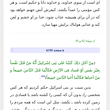
اى است از سوى خداوند، و خداوند دانا و حكیم است. و هر
كس مؤمنى را عمداً بكشد، كیفرش آتش جهنم خواهد بود
كه در آن براى همیشه عذاب شود، خدا بر او خشم و لعن
كند و عذابى هولناك برایش مهیا سازد.
1ـ نساء/ 92 و 93.
﴿ صفحه 198﴾
(
مِنْ اَجْلِ ذلِكَ كَتَبْنا عَلى بَنِى اِسْرائِیلَ أَنَّهُ مَنْ قَتَلَ نَفْساً
بِغَیْرِ نفَس اَوْ فَساد فِى الاَرْضِ فَكَاَنَّما قَتَلَ النّاسَ جَمِیعاً و
(1)
مَنْ اَحیاها فَكَانَّما أَحَیا النّاسَ جَمِیعاً
)
.
بدین سبب بر بنى اسرائیل حكم كردیم كه هر كس
شخصى راـ بدون آن كه كسى را كشته باشد یا فسادى در
زمین كرده باشد ـ بكشد، مثل این است كه همه مردم را
كشته باشد و هر كس به دیگرى حیات و زندگى بخشد،