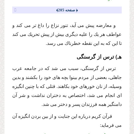
﴿ صفحه 205﴾
و معارضه پیش مى آید، تنور نزاع را داغ تر مى كند و
عواطف هر یك را علیه دیگرى بیش از پیش تحریك مى كند
تا این كه به این نقطه خطرناك مى رسد.
هـ) ترس از گرسنگى
ترس از گرسنگى، سبب مى شد كه در جامعه عرب
جاهلى، بعضى از مردم بینوا بچه هاى خود را بكشند و بدین
وسیله، از نان خورهاى خود بكاهند. قتلى كه با چنین انگیزه
اى انجام مى شد، اختصاص به دختران نداشت و شر آن
دامنگیر همه فرزندان پسر و دختر مى شد.
قرآن كریم درباره این جنایت و از بین بردن انگیزه آن
مى فرماید: