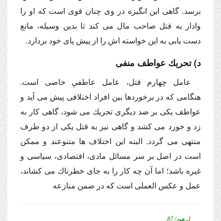
برسد. گاهى این انگیزه در وى چنان قوى است كه او را
وادار به قتل صاحب مال مى كند تا بدین وسیله، مانع
دست یابى به این خواسته اش را از پیش پاى خود بردارد.
د) تحریك عواطف منفى
عامل چهارم قتل، عامل عاطفىِ خاصى است.
هنگامى كه در برخوردها بین افراد اختلافى پیش مى آید و
عواطف یكى بر ضد دیگرى تحریك مى شود، گاهى كار به
زد و خورد مى كشد و گاهى نیز به قتل یكى از دو طرف
منتهى مى گردد. البته این اختلاف ها متنوعند و ممكن
است در اصل بر سر مسائل مادى، اقتصادى، سیاسى و
غیره باشد؛ اما آن چه كار را به جاى خطرناك مى كشاند،
عمل و عكس العملى است كه در ضمن منازعه
1ـ هود/ 87.