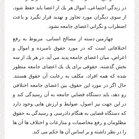
در زندگىِ اجتماعى، اموال هر یك از اعضا باید حفظ شود،
از سوى دیگران مورد تجاوز و تهدید قرار نگیرد و باعث
اضطراب و نگرانى اعضاى جامعه نشود.
چهارمین دسته از مصالح انسانى، مربوط به رفع
اختلافاتى است كه در مورد حقوق نامبرده و اموال و
اعراض، میان اعضاى جامعه پدید مى آید. در هر یك از سه
بخش گذشته، حقوقى براى یك یك اعضاى جامعه منظور
شده كه همه افراد، مكلف به رعایت آن حقوق هستند.
حال اگر در مورد این حقوق، بین اعضاى جامعه اختلافى
رو دهد، باید دستگاه قضایىِ جامعه به آن رسیدگى كند و
در این جهت نیز اصول، ضوابط و ارزش هایى وجود دارد
كه دستگاه قضایى به هنگام دادرسى و رسیدگى به حقوق
مظلومان و رفع مخاصمات و منازعات و اختلاف ها آن ها
را در نظر داشته و بر اساس آن ها حكم مى كند.