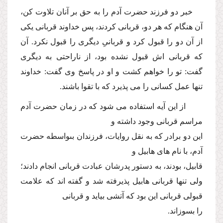
خبر دو فرزند حضرت آدم را به حق بر آنان تلاوت كن،
آن هنگام كه هر دو، قربانى كردند، پس خداوند قربانى یكى
از آن دو را قبول كرد و قربانىِ دیگرى را قبول نكرد. آن
كه قربانى اش قبول نشده بود، از ناراحتى به دیگرى
گفت: تو را خواهم كشت و او در پاسخ وى گفت: خداوند
تنها عمل كسانى را مى پذیرد كه با تقوا باشند.
از این آیه استفاده مى شود كه در زمان حضرت آدم
مراسم قربانى وجود داشته و
این دو برادر كه به نقل روایات، فرزندان بىواسطه حضرت
آدم، با نام هاى هابیل و
قابیل، بودند، به دستور پدرشان عبادت قربانى انجام دادند؛
ولى تنها قربانى هابیل پذیرفته شد و گفته اند كه علامت
قبولى قربانى این بود كه آتشى بیاید و قربانى
را بسوزاند.