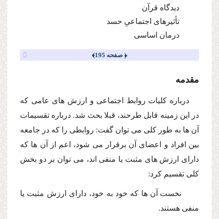
دیدگاه قرآن
تأثیرهاى اجتماعىِ حسد
درمان اساسى
﴿ صفحه 195﴾
مقدمه
درباره كلیات روابط اجتماعى و ارزش هاى عامى كه
در این زمینه قابل طرحند، قبلا بحث شد. درباره تقسیمات
آن ها به طور كلى مى توان گفت: روابطى را كه در جامعه
بین افراد و اعضاى آن برقرار مى شود، اعم از آن ها كه
داراى ارزش هاى مثبت یا منفى اند، مى توان بر دو بخش
كلى تقسیم كرد:
نخست آن ها كه خود به خود، داراى ارزش مثبت یا
منفى هستند.