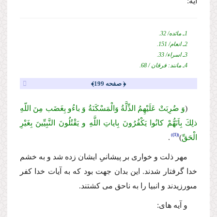
آیه:
1ـ مائده/ 32.
2ـ انعام/ 151.
3ـ اسراء/ 33.
4ـ مانند: فرقان / 68.
﴿ صفحه 199﴾
(
وَ ضُرِبَتْ عَلَیْهِمُ الذِّلَّةُ وَالْمَسْكَنَةُ وَ باءُو بِغَضَب مِنَ اللّهِ
ذلِكَ بِاَنَهُّمْ كانُوا یَكْفُرُونَ بِایاتِ اللَّهِ و یَقْتُلُونَ النَّبِیِّینَ بِغَیْرِ
(1)
الْحَقِّ
)
.
مهر ذلت و خوارى بر پیشانىِ ایشان زده شد و به خشم
خدا گرفتار شدند. این بدان جهت بود كه به آیات خدا كفر
مىورزیدند و انبیا را به ناحق مى كشتند.
و آیه هاى: