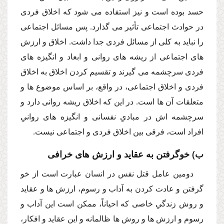
حسد بوده است و نیز استفاده مى شود كه اخلاق فردى
در حوادث اجتماعى تأثیر مى گذارد. پس مسائل اجتماعى
را نباید به كلى از مسائل فردى جدا داشت. اخلاق و ارزش
هاى اجتماعى از ریشه هاى روانى و ابعاد و انگیزه هاى
فردى سرچشمه مى گیرند و تقسیم كردن اخلاق به اخلاق
فردى و اخلاق اجتماعى، در واقع، بر اساس موضوع ها و
متعلقات آن ها است. در این كه اخلاق ریشه روانى دارد و
سرچشمه اش در مبادىِ نفسانى و انگیزه هاى روانىِ
افراد است، فرقى بین اخلاق فردى و اجتماعى نیست.
ب) خوگرفتن به عقاید و ارزش هاى خرافى
دومین عامل قتل نفس در انسان عبارت است از خو
گرفتن و عادت كردن به آداب و رسوم، ارزش ها و عقاید
و روش زندگىِ خاصى كه احیاناً، ممكن است این آداب و
رسوم و ارزش ها و روش ها ظالمانه و این عقاید و افكار،