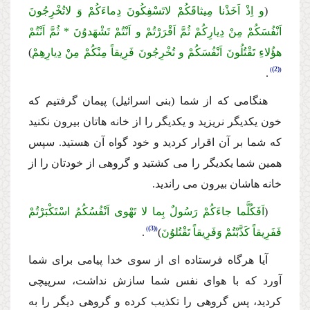
(
و اِذْ اَخَذْنا مِیثاقَكُمْ لاتَسْفِكُونَ دِماءَكُمْ وَ لاتُخْرِجُونَ
اَنْفُسَكُمْ مِنْ دِیارِكُمْ ثُمَّ اَقْرَرْتُمْ و اَنْتُمْ تَشْهَدوُنَ * ثُمَّ اَنْتُمْ
هؤُلاءِ تَقْتُلُونَ اَنْفُسَكُمْ و تُخْرِجُونَ فَرِیقاً مِنْكُمْ مِنْ دِیارِهِمْ
)
(2)
.
هنگامى كه از شما (بنى اسرائیل) پیمان گرفتیم كه
خون یكدیگر نریزید و یكدیگر را از خانه هاتان بیرون نكنید
كه شما بر آن اقرار كردید و خود گواه آن هستید. سپس
همین شما یكدیگر را مى كشتید و گروهى از خودتان را از
خانه هاشان بیرون مى راندید.
(
اَفَكُلَّما جاءَكُمْ رَسُولٌ بِما لا تَهْوى اَنْفُسُكُمُ اسْتَكْبَرْتُمْ
(3)
فَفَرِیقاً كَذَّبْتُمْ وَفَرِیقاً تَقْتُلوُنَ
)
.
آیا هرگاه فرستاده اى از سوى خدا پیامى براى شما
آورد كه با هواى نفس شما سازش
نداشت، سرپیچى
كردید، پس گروهى را تكذیب كرده و گروهى دیگر را به