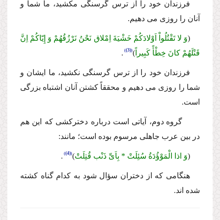
فرزندان خود را از ترس گرسنگى مكشید، ما شما و
آنان را روزى مى دهیم.
(
وَ لا تَقْتُلُواْ اَوْلادَكُمْ خَشْیَةَ اِمْلاق نَحْنُ نَرْزُقُهُمْ وَ إِیّاكُمْ اِنَّ
(3)
قَتْلَهُمْ كانَ خِطْأً كَبِیراً
)
.
فرزندان خود را از ترس گرسنگى نكشید، ما ایشان و
شما را روزى مى دهیم و محققاً كشتن آنان اشتباه بزرگى
است.
گروه دوم، آیاتى است درباره دختركشى كه این هم
در بین عرب جاهلى مرسوم بوده است؛ مانند:
(4)
(
وَ اذا الْمَوْؤُدَةُ سُئِلَتْ * بِاَىِّ ذَنْب قُتِلَتْ
)
.
هنگامى كه از دختران سؤال شود به كدام گناه كشته
شده اند.