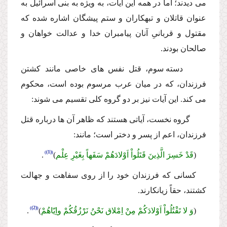
مى دیدند؛ اما در همه این آیات، به ویژه به بنى اسرائیل به
عنوان قاتلان و تبهكاران و ستم پیشگان اشاره شده كه
مقتول و قربانىِ آنان پیامبران خدا و عدالت خواهان و
صالحان بودند.
دسته سوم، قتل نفس هاى خاصى مانند كشتن
فرزندان، كه در میان عرب مرسوم بوده است، محكوم
مى كند. این آیات نیز بر دو گروه كلى تقسیم مى شوند:
گروه نخست، آیاتى هستند كه ظاهر آن ها درباره قتل
فرزندان، اعم از پسر و دختر است؛ مانند:
(1)
(
قَدْ خَسِرَ الَّذِینَ قَتَلُواْ اَوْلادَهُمْ سَفَهاً بِغَیْرِ عِلْم
)
.
كسانى كه فرزندان خود را از روى سفاهت و جهالت
كشتند، حقاً زیانكارند.
(2)
(
وَ لا تَقْتُلُواْ اَوْلادَكُمْ مِنْ اِمْلاق نَحْنُ نَرْزُقُكُمْ واِیّاهُمْ
)
.