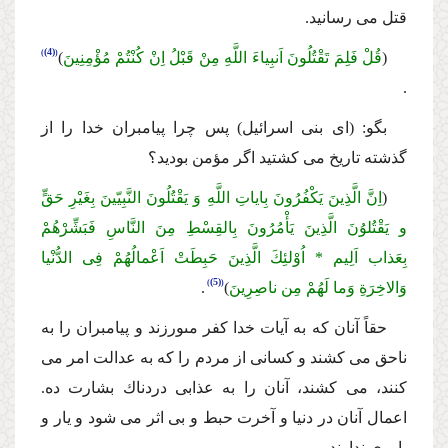
قتل مى رسانید.
(4)
(
قُلْ فَلِمَ تَقْتُلُونَ اَنبِیاءَ اللَّهِ مِنْ قَبْلُ اِنْ كُنْتُمْ مُؤْمِنِینَ
)
.
بگو: (اى بنى اسرائیل) پس چرا پیامبران خدا را از
گذشته تاریخ مى كشتید اگر مؤمن بودید؟
(
اِنَّ الَّذِینَ یَكْفُرُونَ بِایاتِ اللَّهِ وَ یَقْتُلُونَ النَّبِیّینَ بِغَیْرِ حَقٍّ
و یَقْتُلوُنَ الَّذِینَ یَأْمُرُونَ بِالقِسْطِ مِنَ النَّاسِ فَبَشِّرْهُمْ
بِعَذاب اَلِیم * اُوْلئِكَ الَّذِینَ حَبِطَتْ اَعْمالُهُمْ فِى الدُّنْیا
(5)
وَالاخِرَةِ وَما لَهُمْ مِن ناصِرِینَ
)
.
حقاً آنان كه به آیات خدا كفر مىورزند و پیامبران را به
ناحق مى كشند و كسانى از مردم را كه به عدالت امر مى
كنند، مى كشند، آنان را به عذابى دردناك بشارت ده.
اعمال آنان در دنیا و آخرت حبط و بى اثر مى شود و یار و
یاورى ندارند.