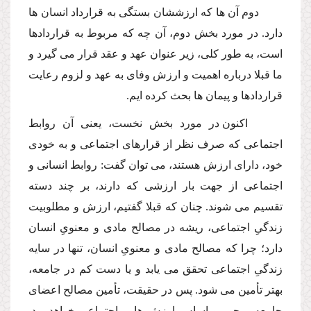
دوم آن ها كه ارزششان بستگى به قرارداد انسان ها
دارد. در مورد بخش دوم، آن چه كه مربوط به قراردادها
است، به طور كلى، زیر عنوان عهد و عقد قرار مى گیرد و
ما قبلا درباره اهمیت و ارزش وفاى به عهد و لزوم رعایت
قراردادها و پیمان ها بحث كرده ایم.
اكنون در مورد بخش نخست، یعنى آن روابط
اجتماعى كه صرف نظر از قرارهاى اجتماعى و به خودى
خود، داراى ارزش هستند، مى توان گفت: روابط انسانى و
اجتماعى از جهت بار ارزشى كه دارند، بر چند دسته
تقسیم مى شوند. چنان كه قبلا گفتیم، ارزش و مطلوبیت
زندگىِ اجتماعى، ریشه در مصالح مادى و معنوىِ انسان
دارد؛ چرا كه مصالح مادى و معنوىِ انسان، تنها در سایه
زندگىِ اجتماعى تحقق مى یابد و یا دست كم در جامعه،
بهتر تأمین مى شود. پس در حقیقت، تأمین مصالح اعضاى
جامعه، محور و اساس ارزش هایى اجتماعى خواهد بود.