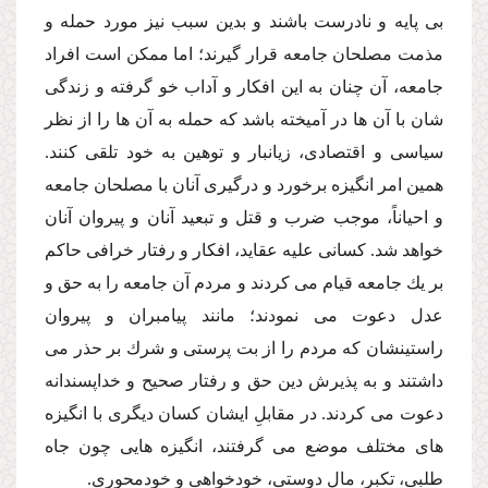
بى پایه و نادرست باشند و بدین سبب نیز مورد حمله و
مذمت مصلحان جامعه قرار گیرند؛ اما ممكن است افراد
جامعه، آن چنان به این افكار و آداب خو گرفته و زندگى
شان با آن ها در آمیخته باشد كه حمله به آن ها را از نظر
سیاسى و اقتصادى، زیانبار و توهین به خود تلقى كنند.
همین امر انگیزه برخورد و درگیرى آنان با مصلحان جامعه
و احیاناً، موجب ضرب و قتل و تبعید آنان و پیروان آنان
خواهد شد. كسانى علیه عقاید، افكار و رفتار خرافى حاكم
بر یك جامعه قیام مى كردند و مردم آن جامعه را به حق و
عدل دعوت مى نمودند؛ مانند پیامبران و پیروان
راستینشان كه مردم را از بت پرستى و شرك بر حذر مى
داشتند و به پذیرش دین حق و رفتار صحیح و خداپسندانه
دعوت مى كردند. در مقابلِ ایشان كسان دیگرى با انگیزه
هاى مختلف موضع مى گرفتند، انگیزه هایى چون جاه
طلبى، تكبر، مال دوستى، خودخواهى و خودمحورى.