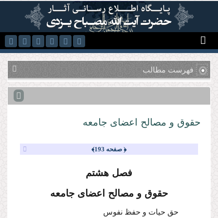
رفتن به محتوای اصلی
فهرست مطالب
حقوق و مصالح اعضاى جامعه
﴿ صفحه 193﴾
فصل هشتم
حقوق و مصالح اعضاى جامعه
حق حیات و حفظ نفوس