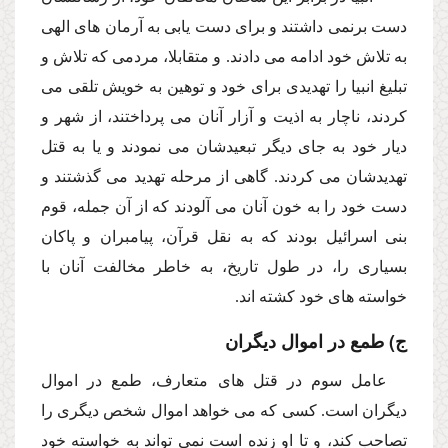
دست برنمى داشتند و براى دست یابى به آرمان هاى الهى
به تلاش خود ادامه مى دادند. و متقابلا، مردمى كه تلاش و
تبلیغ انبیا را تهدیدى براى خود و توهین به خویش تلقى مى
كردند، ناچار به اذیت و آزار آنان مى پرداختند، از شهر و
دیار خود به جاى دیگر تبعیدشان مى نمودند و یا به قتل
تهدیدشان مى كردند. گاهى از مرحله تهدید مى گذشتند و
دست خود را به خون آنان مى آلودند كه از آن جمله، قوم
بنى اسرائیل بودند كه به نقل قرآن، پیامبران و پاكان
بسیارى را، در طول تاریخ، به خاطر مخالفت آنان با
خواسته هاى خود كشته اند.
ج) طمع در اموال دیگران
عامل سوم در قتل هاى متعارف، طمع در اموال
دیگران است. كسى كه مى خواهد اموال شخص دیگرى را
تصاحب كند، و تا او زنده است نمى تواند به خواسته خود