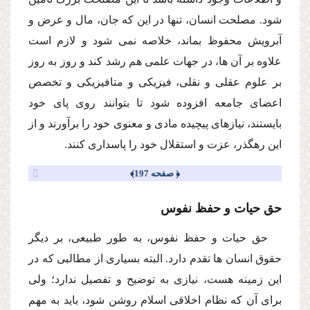
شود. مصلحت انسان، تنها در این كه جان، مال و عرض و
آبرویش محفوظ بماند، خلاصه نمى شود و لازم است
علاوه بر آن ها، در جهات علمى هم رشد كند و روز به روز
بر علوم عقلى و نقلى، فیزیكى و متافیزیكى و تخصص
اعضاى جامعه افزوده شود تا بتوانند روى پاى خود
بایستند، نیازهاى پیچیده مادى و معنوى خود را برآورند و از
این رهگذر، عزت و استقلال خود را پاسدارى كنند.
﴿ صفحه 197﴾
حق حیات و حفظ نفوس
حق حیات و حفظ نفوس، به طور طبیعى، بر دیگر
حقوق انسان ها تقدم دارد. البته بسیارى از مطالبى كه در
این زمینه هست، نیازى به توضیح و تفصیل ندارد؛ ولى
براى آن كه نظام اخلاقى اسلام روشن شود، باید به مهم