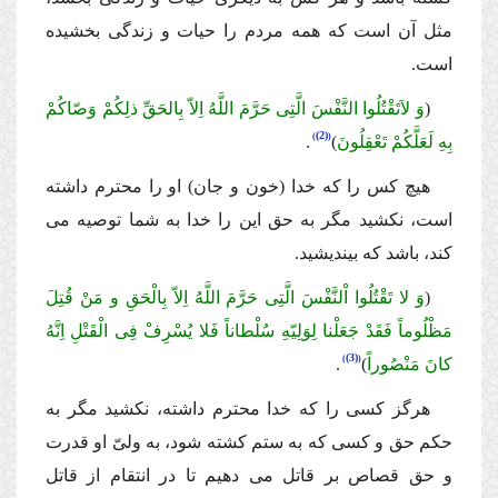
مثل آن است كه همه مردم را حیات و زندگى بخشیده
است.
(
وَ لاَتَقْتُلُوا النَّفْسَ الَّتِى حَرَّمَ اللَّهُ اِلاّ بِالحَقِّ ذلِكُمْ وَصّاكُمْ
(2)
بِهِ لَعَلَّكُمْ تَعْقِلُونَ
)
.
هیچ كس را كه خدا (خون و جان) او را محترم داشته
است، نكشید مگر به حق این را خدا به شما توصیه مى
كند، باشد كه بیندیشید.
(
وَ لا تَقْتُلُوا اْلنَّفْسَ الَّتِى حَرَّمَ اللَّهُ اِلاّ بِالْحَقِ و مَنْ قُتِلَ
مَظْلُوماً فَقَدْ جَعَلْنا لِوَلِیّهِ سُلْطاناً فَلا یُسْرِفْ فِى الْقَتْلِ اِنَّهُ
(3)
كانَ مَنْصُوراً
)
.
هرگز كسى را كه خدا محترم داشته، نكشید مگر به
حكم حق و كسى كه به ستم كشته شود، به ولىّ او قدرت
و حق قصاص بر قاتل مى دهیم تا در انتقام از قاتل