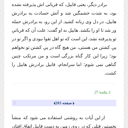
برادر دیگر، یعنى قابیل، كه قربانى اش پذیرفته نشده
بود، به شدت خشمگین شد و آتش حسادت به برادرش
هابیل، در دل وى زبانه كشید. از این رو، به برادرش حمله
ور شد تا او را بكشد. هابیل به او گفت: علت آن كه قربانىِ
تو پذیرفته نشد، این است كه تو اهل تقوا نبودى و اگر تو در
پىِ كشتن من هستى، من هیچ گاه در پىِ كشتن تو نخواهم
بود؛ زیرا این كار گناه بزرگى است و من مرتكب چنین
گناهى نمى شوم؛ اما سرانجام، قابیل برادرش هابیل را
كشت.
1ـ مائده/ 27.
﴿ صفحه 203﴾
از این آیات به روشنى استفاده مى شود كه منشأ
نخستین قتلى كه در روى زمین به دست قابیل اتفاق افتاد،