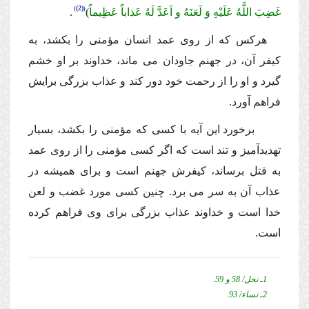
(2)
غَضِبَ اللَّهُ عَلَیْهِ وَ لَعَنَهُ و اَعَدَّ لَهُ عَذاباً عَظِیماً
)
.
هركس كه از روى عمد انسان مؤمنى را بكشد، به
كیفر آن، در جهنم جاودان مى ماند،
خداوند بر او خشم
گیرد و او را از رحمت خود دور كند و عذاب بزرگى برایش
فراهم آورد.
برخورد این آیه با كسى كه مؤمنى را بكشد، بسیار
تهدیدآمیز و تند است كه اگر كسى مؤمنى را از روى عمد
به قتل برساند، كیفرش جهنم است و براى همیشه در
عذاب آن به سر مى برد. چنین كسى مورد غضب و لعن
خدا است و خداوند عذاب بزرگى براى وى فراهم كرده
است.
1ـ نحل/ 58 و 59.
2ـ نساء/ 93.