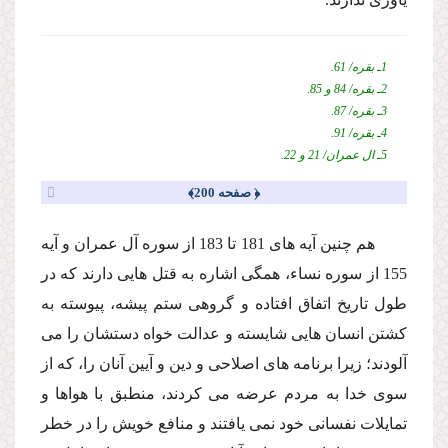
1ـ بقره/ 61.
2ـ بقره/ 84 و 85.
3ـ بقره/ 87.
4ـ بقره/ 91.
5ـ ال عمران/ 21 و 22.
﴿ صفحه 200﴾
هم چنین آیه هاى 181 تا 183 از سوره آل عمران و آیه
155 از سوره نساء، همگى اشاره به قتل هایى دارند كه در
طول تاریخ اتفاق افتاده و گروهى ستم پیشه، پیوسته به
كشتن انسان هایى شایسته و عدالت خواه دستشان را مى
آلودند؛ زیرا برنامه هاى اصلاحى و دین و آیین آنان را، كه از
سوى خدا به مردم عرضه مى كردند، منطبق با هواها و
تمایلات نفسانى خود نمى یافتند و منافع خویش را در خطر