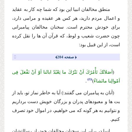
منطق مخالفان انبیا این بود كه شما چه كار به عقاید
و اعمال مردم دارید، هر كس هر عقیده و مرامى دارد،
براى خودش محترم است. سخنان مخالفان پیامبرانى
چون حضرت شعیب و لوط، كه قرآن آن ها را نقل كرده
است، از این قبیل بود:
﴿ صفحه 204﴾
(
اَصَلاتُكَ تَأْمُرُكَ اَنْ نَتْرُكَ ما یَعْبُدُ ابائَنا اَوْ اَنْ نَفْعَلَ فِى
(1)
اَمْوالِنا مانَشاءُ
)
.
(آنان به پیامبران مى گفتند:) آیا به خاطر نماز تو، باید از
بت ها و معبودهاى پدران و بزرگان خویش دست برداریم
و نتوانیم به هر گونه كه مى خواهیم، در اموال خود تصرف
كنیم.
انبیا در برابر این سخنان مخالفان خود، از رسالتشان