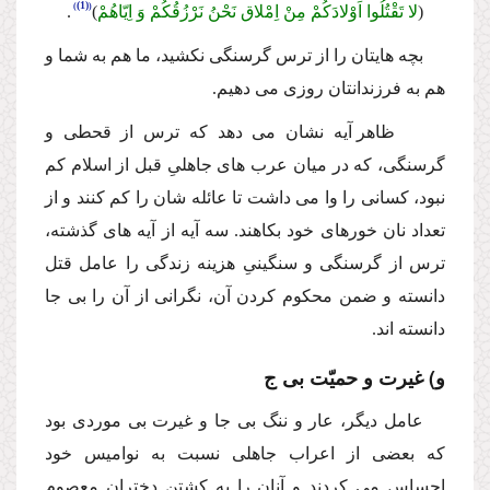
(1)
(
لا تَقْتُلُوا اَوْلادَكُمْ مِنْ اِمْلاق نَحْنُ نَرْزُقُكُمْ وَ اِیّاهُمْ
)
.
بچه هایتان را از ترس گرسنگى نكشید، ما هم به شما و
هم به فرزندانتان روزى مى دهیم.
ظاهر آیه نشان مى دهد كه ترس از قحطى و
گرسنگى، كه در میان عرب هاى جاهلىِ قبل از اسلام كم
نبود، كسانى را وا مى داشت تا عائله شان را كم كنند و از
تعداد نان خورهاى خود بكاهند. سه آیه از آیه هاى گذشته،
ترس از گرسنگى و سنگینىِ هزینه زندگى را عامل قتل
دانسته و ضمن محكوم كردن آن، نگرانى از آن را بى جا
دانسته اند.
و) غیرت و حمیّت بى ج
عامل دیگر، عار و ننگ بى جا و غیرت بى موردى بود
كه بعضى از اعراب جاهلى نسبت به نوامیس خود
احساس مى كردند و آنان را به كشتن دختران معصوم