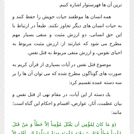
ترین آن ها فهرستوار اشاره كنیم.
همه انسان ها موظفند حیات خویش را حفظ كنند و
به حیات انسان هاى دیگر تجاوز
نكنند. طبعاً در ارتباط با
این حق انسانى، دو ارزش مثبت و منفى بسیار مهم
مطرح مى شود كه
عبارتند از: ارزش مثبت مربوط به
احیاى نفوس، و ارزش منفى مربوط به قتل نفس.
موضوع قتل نفس در آیات بسیارى از قرآن كریم به
صورت هاى گوناگون مطرح شده كه مى توان آن ها را بر
سه دسته عمده تقسیم كرد:
یك دسته از این آیات، در مقام نهى از قتل نفس و
بیان عظمت، آثار، عوارض، اقسام و احكام این گناه است؛
مانند:
(
وَ مَا كانَ لِمُؤْمِن اَن یَقْتُلَ مُؤْمِناً اِلاّ خَطَأً وَ مَنْ قَتَلَ
مُؤْمِناً خَطَأً فَتَحْریرُ رَقَبَة مُؤْمِنَة وَدِیَةٌ مُسَلَّمَةٌ اِلى اَهْلِهِ اِلاّ