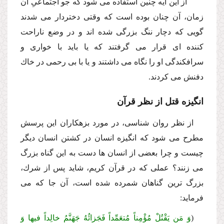
از این آیه چنین استفاده مى شود كه جو اجتماعىِ آن
زمان، آن چنان بوده است كه وقتى دختردار مى شدند
گویى كه دچار ننگ بزرگى شده اند و در وضع ناراحت
كننده اى قرار مى گرفتند كه یا باید با خوارى و
سرافكندگى او را نگاه مى داشتند و یا با بى رحمى در خاك
دفنش مى كردند.
انگیزه قتل از نظر قرآن
از نظر روان شناسى، در مورد بزهكاران این پرسش
مطرح مى شود كه انگیزه انسان در كشتن انسان دیگر
چیست و چرا بعضى از انسان ها دست به این گناه بزرگ
مى زنند؟ عملى كه در قرآن كریم، شاید پس از شرك،
بزرگ ترین گناهان شمرده شده است، آن جا كه مى
فرماید:
(
وَ مَن یَقْتُلْ مُؤْمِناً مُتعَمِّداً فَجَزائُهُ جَهَنَّمُ خالِداً فیها وَ