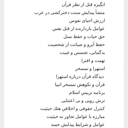
انگیزه قتل از نظر قرآن
منشأ پیدایش سنت دختركشى در عرب
ارزش احیاى نفوس
عوامل بازدارنده از قتل نفس
حق حیات و حفظ نسل
حفظ آبرو و صیانت از شخصیت
بدگمانى، تجسس و غیبت
تهمت و افترا
استهزا و تمسخر
دیدگاه قرآن درباره استهزا
قرآن و نكوهش تمسخر انبیا
برنامه تربیتىِ اسلام
ترش رویى و بى اعتنایى
كنترل حقوقى و اخلاقىِ هتك حیثیت
مبارزه با عوامل تجاوز به حیثیت
عوامل و شرایط پیدایش حسد