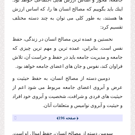
اینك باید بگوییم كه مصالح انسان ها را، كه اساس ارزش
ها هستند، به طور كلى مى توان به چند دسته مختلف
تقسیم كرد:
نخستین و عمده ترین مصالح انسان در زندگى، حفظ
نفس است. بنابراین، عمده ترین و مهم ترین چیزى كه
جامعه و مدیریت جامعه باید در حفظ و حراست آن، تلاش
فراوان كند، نفوس و جان هاى اعضاى جامعه خواهد بود.
دومین دسته از مصالح انسان، به حفظ حیثیت و
عرض و آبروى اعضاى جامعه مربوط مى شود اعم از
حیثیت هاى فردى و شرافت، شخصیت و آبروى خود افراد
و حیثیت و آبروى نوامیس و متعلقات آنان.
﴿ صفحه 196﴾
سومین دسته از مصالح انسان، حفظ اموال او است.