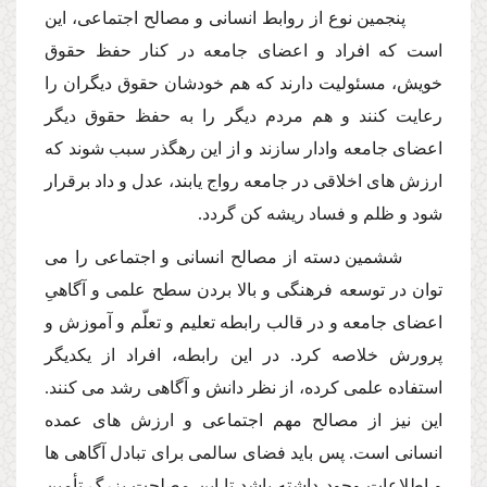
پنجمین نوع از روابط انسانى و مصالح اجتماعى، این
است كه افراد و اعضاى جامعه در كنار حفظ حقوق
خویش، مسئولیت دارند كه هم خودشان حقوق دیگران را
رعایت كنند و هم مردم دیگر را به حفظ حقوق دیگر
اعضاى جامعه وادار سازند و از این رهگذر سبب شوند كه
ارزش هاى اخلاقى در جامعه رواج یابند، عدل و داد برقرار
شود و ظلم و فساد ریشه كن گردد.
ششمین دسته از مصالح انسانى و اجتماعى را مى
توان در توسعه فرهنگى و بالا بردن سطح علمى و آگاهىِ
اعضاى جامعه و در قالب رابطه تعلیم و تعلّم و آموزش و
پرورش خلاصه كرد. در این رابطه، افراد از یكدیگر
استفاده علمى كرده، از نظر دانش و آگاهى رشد مى كنند.
این نیز از مصالح مهم اجتماعى و ارزش هاى عمده
انسانى است. پس باید فضاى سالمى براى تبادل آگاهى ها
و اطلاعات وجود داشته باشد تا این مصلحت بزرگ تأمین