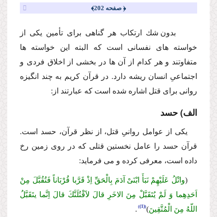
﴿ صفحه 202﴾
بدون شك ارتكاب هر گناهى براى تأمین یكى از
خواسته هاى نفسانى است كه البته این خواسته ها
متفاوتند و هر كدام از آن ها در بخشى از اخلاق فردى و
اجتماعىِ انسان ریشه دارد. در قرآن كریم به چند انگیزه
روانى براى قتل اشاره شده است كه عبارتند از:
الف) حسد
یكى از عوامل روانىِ قتل، از نظر قرآن، حسد است.
قرآن حسد را عامل نخستین قتلى كه در روى زمین رخ
داده است، معرفى كرده و مى فرماید:
(
واتْلُ عَلَیْهِمْ نَبَأَ ابْنَیْ آدَمَ بِالْحَقِّ اِذْ قَرَّبا قُرْبَاناً فَتُقُبَّلَ مِنْ
اَحَدِهِما وَ لَمْ یُتَقَبَّلْ مِنَ الاخَرِ قالَ لاََقْتُلَنَّكَ قالَ اِنَّما یتَقَبَّلُ
(1)
اللّهُ مِنَ الْمُتَّقِینَ
)
.