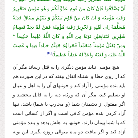
اَنْ یَصَّدَّقُوا فَاِنْ كانَ مِنْ قَوم عَدُوٍّ لَكُمْ و هُو مُؤْمِنٌ فتَحْرِیرُ
رَقَبَة مُؤْمِنَة وَ اِنْ كانَ مِنْ قَوْم بَینَكُمْ وَ بَیْنَهُمْ مِیثاقٌ فَدِیَةٌ
مُسَلَّمَةٌ اِلى اَهْلِهِ وَ تَحْرِیرُ رَقَبَة مُؤْمِنَة فَمَنْ لَمْ یَجِدْ فَصِیامُ
شَهْرِینِ مُتَتابِعَیْنِ تَوْبَةً مِن اللّهِ و كانَ اللَّهُ عَلِیماً حَكِیماً *
وَمَنْ یَقْتُلْ مُؤْمِناً مُتعَمِّداً فَجَزاؤُهُ جَهَنَّمُ خالِداً فِیها و غَضِبَ
(1)
اللَّهُ عَلَیْهِ وَ لَعَنَهُ واَعَدَّ لَهُ عَذاباً عَظِیماً
)
.
هیچ مؤمنى نباید مؤمن دیگرى را به قتل رساند مگر آن
كه از روى خطا و اشتباه اتفاق بیفتد كه در این صورت هم
باید بنده مؤمنى را آزاد كند و خونبهاى آن را به اهل و عیال
او تسلیم كند، مگر آن كه ورثه، دیه را به قاتل ببخشند و
اگر مقتول از دشمنان شما (و محارب با شما) باشد، تنها
آزاد كردن بنده مؤمن كافى است و اگر از كسانى است
كه با شما پیمان دارند، خونبها به اهلش بدهد و بنده مؤمنى
آزاد كند و اگر نیافت دو ماه متوالى روزه بگیرد. این توبه