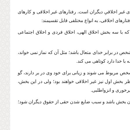
 غیر اخلاقىِ دیگران است. رفتارهاى غیر اخلاقى و كارهاى
تارهاى اخلاقى، به انواع مختلفى قابل تقسیمند:
كه با سه بخش اخلاق الهى، اخلاق فردى و اخلاق اجتماعى
 در برابر خداى متعال باشد؛ مثل آن كه نماز نمى خواند،
ه با خدا دارد كوتاهى مى كند.
خص مربوط مى شوند و زیانى براى خود وى در بر دارند، گو
 نظر بخش اول نیز غیر اخلاقى خواهند بود؛ ولى در این بخش،
رخورى و انزواطلبى.
یان بخش باشد و سبب ضایع شدن حقى از حقوق دیگران شود؛