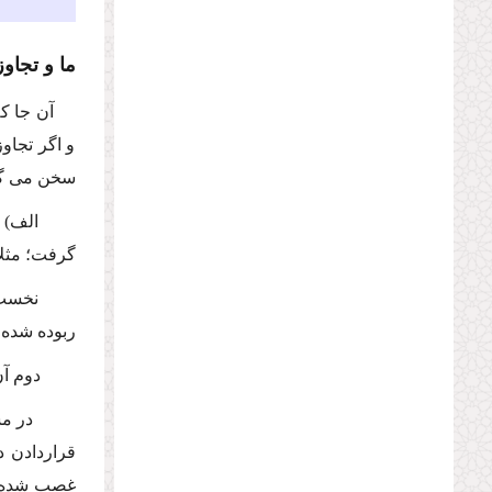
ما و تجاو
آن جا ك
و اگر تجاو
سخن مى گو
الف) 
گرفت؛ مثلاً
نخست 
ربوده شده 
دوم آ
در م
قراردادن د
غصب شده، د