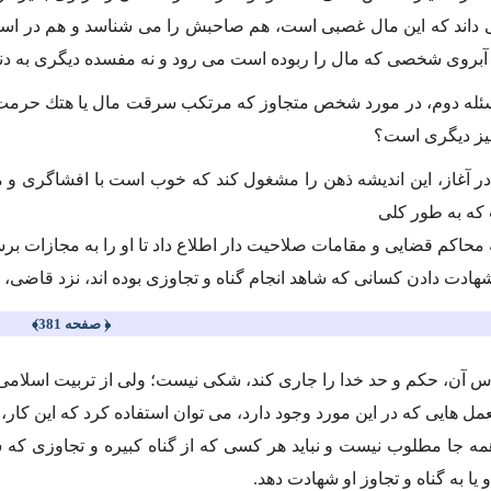
ى داند كه این مال غصبى است، هم صاحبش را مى شناسد و هم در اس
ه آبروى شخصى كه مال را ربوده است مى رود و نه مفسده دیگرى به دنب
ئله دوم، در مورد شخص متجاوز كه مرتكب سرقت مال یا هتك حرمت د
چیز دیگرى است؟
در آغاز، این اندیشه ذهن را مشغول كند كه خوب است با افشاگرى و مع
كه به طور كلى
 محاكم قضایى و مقامات صلاحیت دار اطلاع داد تا او را به مجازات برس
شهادت دادن كسانى كه شاهد انجام گناه و تجاوزى بوده اند، نزد قاضى،
﴿ صفحه 381﴾
اس آن، حكم و حد خدا را جارى كند، شكى نیست؛ ولى از تربیت اسلامى
مل هایى كه در این مورد وجود دارد، مى توان استفاده كرد كه این كار،
ه جا مطلوب نیست و نباید هر كسى كه از گناه كبیره و تجاوزى كه 
یا به گناه و تجاوز او شهادت دهد.