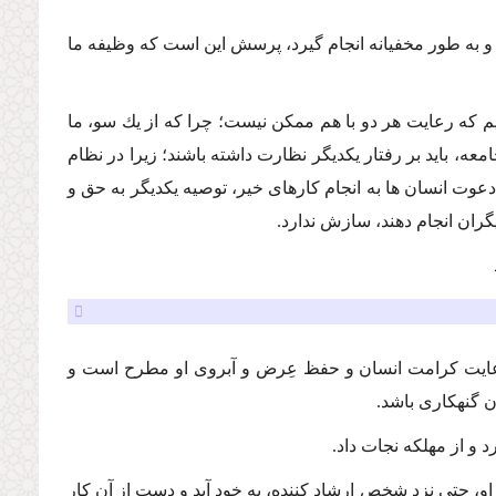
شد و به طور مخفیانه انجام گیرد، پرسش این است كه وظیفه ما
تیم كه رعایت هر دو با هم ممكن نیست؛ چرا كه از یك سو، ما
عه، باید بر رفتار یكدیگر نظارت داشته باشند؛ زیرا در نظام
وت انسان ها به انجام كارهاى خیر، توصیه یكدیگر به حق و
گران انجام دهند، سازش ندارد.
، رعایت كرامت انسان و حفظ عِرض و آبروى او مطرح است و
ن گنهكارى باشد.
د و از مهلكه نجات داد.
او، حتى نزد شخص ارشاد كننده، به خود آید و دست از آن كار