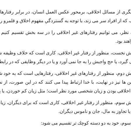
رى از مسائل اخلاقى، برمحور عكس العمل انسان، در برابر رفتارهاى
كه از افراد سر مى زند، با توجه به گستردگىِ مفهوم اخلاق و قلمرو رف
 نظر، مى توانیم رفتارهاى غیر اخلاقى را در سه بخش تقسیم كنیم 
ند بود.
ش نخست، منظور از رفتار غیر اخلاقى، كارى است كه خلاف وظیفه شخص
 گیرد، یا حج واجبش را به جا نمى آورد و یا در دیگر وظایفى كه در رابط
ش دوم، منظور از رفتارهاى غیر اخلاقى، رفتارهایى است كه به خود ش
ن ها نیز در نهایت، با خدا ارتباط پیدا مى كنند كه در این صورت، از
اخلاقى بودن و زیان شخصى مورد نظر است؛ مثل زیان كم خوردن، یا پ
ش سوم، منظور از رفتار غیر اخلاقى، كارى است كه براى دیگران، ز
یا تجاوز به مال، جان و ناموس دیگران.
وم، خود به دو دسته كوچك تر تقسیم مى شود: