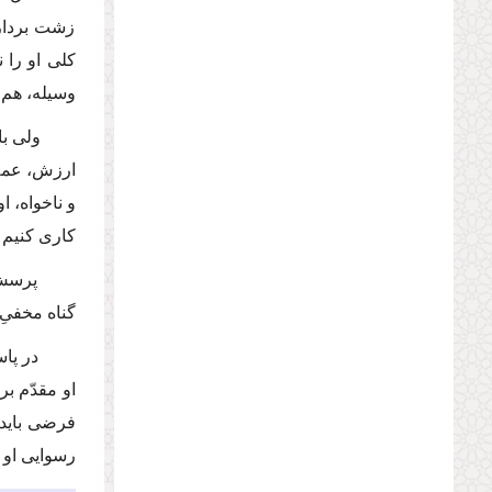
زشت بردارد
كلى او را 
وسیله، هم 
ولى با
ارزش، عملا
و ناخواه، ا
كارى كنیم 
پرسش 
گناه مخفىِ
در پا
او مقدّم بر
فرضى باید
رسوایى او 