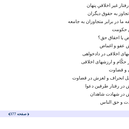
رفتار غیر اخلاقىِ پنهان
تجاوز به حقوق دیگران
 ما در برابر متجاوزان به جامعه
 حكومت
ض یا احقاق حق؟
 عفو و اغماض
هاى اخلاقى در دادخواهى
 حكّام و ارزشهاى اخلاقى
 و قضاوت
ل انحراف و لغزش در قضاوت
 در رفتار طرفین دعوا
 در شهادت شاهدان
ت و حق الناس
﴿ صفحه 377﴾