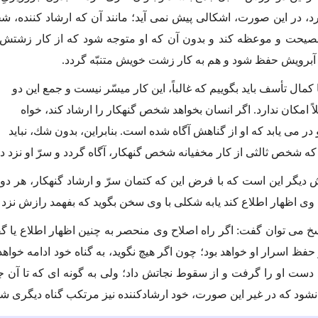
، در این صورت، اشكالى پیش نمى آید؛ مانند آن كه ارشاد كننده، ش
نصیحت و موعظه كند و بدون آن كه او متوجه شود كه از كار زشتش با
آبرویش حفظ شود و هم به كار زشت خویش متنبّه گردد.
 كمال تأسف باید بگوییم كه غالباً، این كار میسّر نیست و جمع این دو
ً امكان ندارد. اگر انسان بخواهد شخص گنهكار را ارشاد كند، خواه
و در مى یابد كه او از گناهش آگاه شده است. بنابراین، بدون شك، نباید
كه شخص ثالثى از كار مخفیانه شخص گنهكار، آگاه گردد و سرّ او نزد 
دیگر این است كه با فرض این كه كتمان سرّ و ارشاد گنهكار، هر دو ب
 وى اظهار اطلاع كند یابه شكلى با وى سخن بگوید كه بفهمد رازش نز
سخ مى توان گفت: اگر راه اصلاح وى منحصر به چنین اظهار اطلاع یا گ
 حفظ اسرار او خواهد بود؛ چون اگر هیچ نگوید، به گناه خود ادامه خواهد
 دست او را گرفت و از سقوط نجاتش داد؛ ولى به گونه اى كه تا 
نشود كه در غیر این صورت، خود ارشادكننده نیز مرتكب گناه دیگرى شده