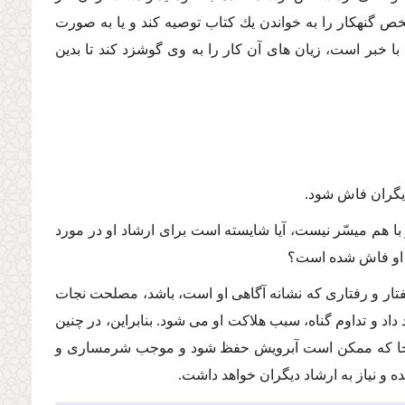
خص گنهكار را به خواندن یك كتاب توصیه كند و یا به صورت
 خبر است، زیان هاى آن كار را به وى گوشزد كند تا بدین
دیگران فاش شود.
ا هم میسّر نیست، آیا شایسته است براى ارشاد او در مورد
د او فاش شده است؟
فتار و رفتارى كه نشانه آگاهى او است، باشد، مصلحت نجات
 داد و تداوم گناه، سبب هلاكت او مى شود. بنابراین، در چنین
آن جا كه ممكن است آبرویش حفظ شود و موجب شرمسارى و
 و نیاز به ارشاد دیگران خواهد داشت.