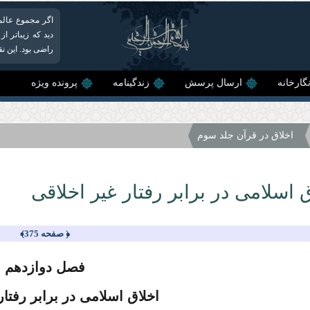
اگر مجموع عالم 
دید که زیباتر از
راضی بود. این نق
گارخانه
ارسال پرسش
زندگینامه
پرونده ویژه
اخلاق در قرآن جلد سوم
 اسلامى در برابر رفتار غیر اخلاقى
﴿ صفحه 375﴾
فصل دوازدهم
اخلاق اسلامى در برابر رفتار