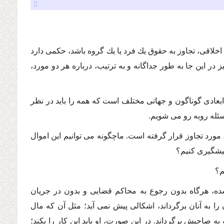
اخلاقى، تجاوز به حقوق یك فرد یا یك گروه باشد، حكمى دارد
در این جا به طور جداگانه و به ترتیب، درباره هر دو مورد،
ابعادى گوناگون و جهاتى مختلف است كه همه را باید در نظر
مسئله روبه رو مى شویم.
رد تجاوز قرار گرفته است. ماچگونه مى توانیم این اموال
پیشگیرى كنیم؟
م؟
ده، هرگاه بدون رجوع به محاكم قضایى و بدون در جریان
ا به آنان برگرداند، اشكالى پیش نمى آید؛ مثل آن كه مال
 صاحبش برگرداند. در این صورت، او باید این كار را بكند؛