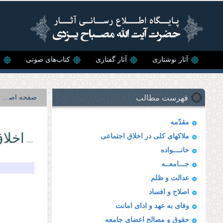
رفتن به محتوای اصلی
آثار نوشتاری
آثار گفتاری
کتاب‌های صوتی
ن
فهرست مطالب
صفحه اصلی
مقدّمه
اخلاق
ملاكهاى كلى در اخلاق اجتماعى
خانــــواده
جـــامعــه
عدالت و ظلم
اصلاح و افساد
وفاى به عهد و اداى امانت
حقوق و مصالح اعضاى جامعه