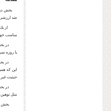
بخش دیگ
ضد ارزشى، 
از یك
مناسب خواه
در بخ
یا روزه نمى
در بخ
این كه همی
حیثیت غیر 
در بخ
مثل توهین 
بخش س