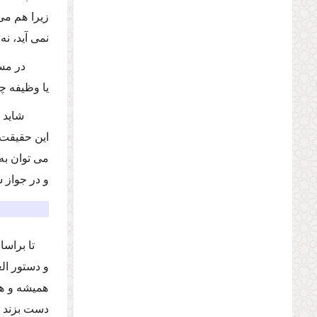
زیرا هم م
نمى آید، ن
در مس
یا وظیفه 
شاید 
این حقیقت 
مى توان به
و در جواز 
تا براس
و دستور الع
همیشه و هم
دست بزند و 