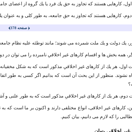
ول، كارهایى هستند كه تجاوز به حق یك فرد یا یك گروه از اعضاى جام
وم، كارهایى هستند كه تجاوز به حق جامعه، به طور كلى و به عنوان ی
﴿ صفحه 378﴾
، یك دولت و یك ملت شمرده مى شوند؛ مانند توطئه علیه نظام جامعه، 
گر، همه بخش ها و اقسام كارهاى غیر اخلاقىِ نامبرده را مى توان در د
اول، هر یك از كارهاى غیر اخلاقىِ مذكور است كه به شكل مخفیانه و س
اه نشوند. منظور از این بحث آن است كه بدانیم اگر كسى به طور اتفاق
؟
وم، هر یك از كارهاى غیر اخلاقىِ مذكور است كه به طور علنى و آشكا
ین، كارهاى غیر اخلاقى، انواع مختلفى دارند و اكنون بر ما است كه به 
طالبى را كه لازم مى دانیم، بیان كنیم.
 غیر اخلاقىِ پنهان