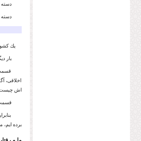
دسته ا
دسته د
یك كشور
بار دی
قسمت 
اخلاقى، آگ
اش چیست
قسمت د
بنابرا
برده ایم، م
ما و رفتار