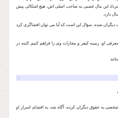
ترداد این مال غصبى به صاحب اصلى اش، هیچ اشكالى پیش
ال دارد.
یگران شده، سؤال این است كه آیا مى توان افشاگرى كرد
رفى او، زمینه كیفر و مجازات وى را فراهم كنیم. البته در
انند
شخصى به حقوق دیگران كرده، آگاه شد، به افشاى اسرار او