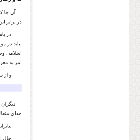
آن جا كه
در برابر ا
در پا
نباید در مو
اسلامى وظا
امر به معر
و از س
دیگران 
خداى متعال
بنابرا
حال اگ