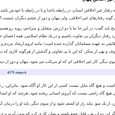
 رفتار غیر اخلاقىِ انسان، در رابطه باخدا و یا در رابطه با خودش با
ین گونه رفتارهاى غیر اخلاقى، ولى پنهان و دور از چشم دیگران چیست؟
سخ باید گفت: در این جا ما با دو ارزش متقابل و متزاحم، روبه رو هس
رد رفتار دیگران بى تفاوت باشیم و در یك نظام اسلامى، همه اعضاى جام
یفى به عهده مسلمانان گذارده شده است؛ مانند لزوم ارشاد مردم و دع
وف و نهى از منكر، كه این با بى تفاوتى و گذشتن از هرگونه كارى كه دی
وى دیگر، كار غیر اخلاقى اى كه او مرتكب مى شود، پنهان و دور از دید
﴿ صفحه 379﴾
است و هیچ گاه مایل نیست كسى از این كار او آگاه شود. بنابراین
 هیچ گاه راضى نیست كه آبروى انسانى ریخته شود، هرچند كه او انسا
ین، از یك سو، نباید راز او كشف شود و از سوى دیگر، باید او را درمان كر
ر این دو ارزش، قابل جمع باشند و بتوان كارى كرد كه بدون آبروریزىِ 