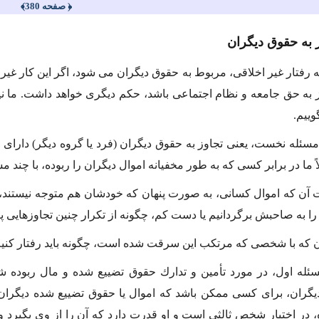
﴿ صفحه 380﴾
ز به حقوق دیگران
ه رفتار غیر اخلاقى، مربوط به حقوق دیگران مى شود، اگر این كار غیر 
ز به حق جامعه و نظام اجتماعى باشد، حكم دیگرى خواهد داشت. ما نیز 
ییم.
مسئله نخست، یعنى تجاوز به حقوق دیگران (فرد یا گروه دیگر) داراى 
 ما در برابر كسى كه به طور مخفیانه اموال دیگران را ربوده، با چند 
آن كه اموال كسانى، به صورت پنهان كه خودشان هم متوجه نیستند، مو
را به صاحبش برگردانیم یا دست كم، چگونه از تكرار چنین تجاوزهایى 
ن كه با شخصى كه مرتكب این سرقت شده است، چگونه باید رفتار كنی
سئله اول، در مورد تأمین و تدارك حقوق تضییع شده و مال ربوده ش
یگران، براى كسى ممكن باشد كه اموال یا حقوق تضییع شده دیگران ر
ر اختیار شخص ثالثى است و او قدرت دارد كه آن را از وى بگیرد و به