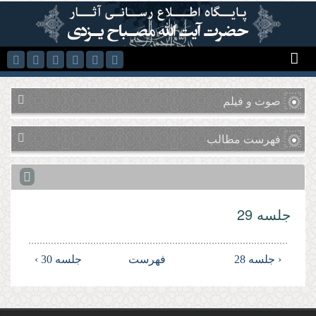
رفتن به محتوای اصلی
صوت و فیلم
فهرست مطالب
جلسه 29
‹ جلسه 28
فهرست
جلسه 30 ›