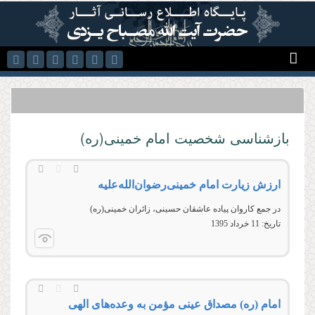
رفتن به محتوای اصلی
بازشناسی شخصيت امام خمینی(ره)
ارزش زیارت امام خمینی‌رضوان‌الله‌عليه
در جمع کاروان پياده عاشقان حسينی، زائران خمينی(ره)
تاریخ:
11 خرداد 1395
امام (ره) مصداق عینی مؤمن به وعده‌های الهی