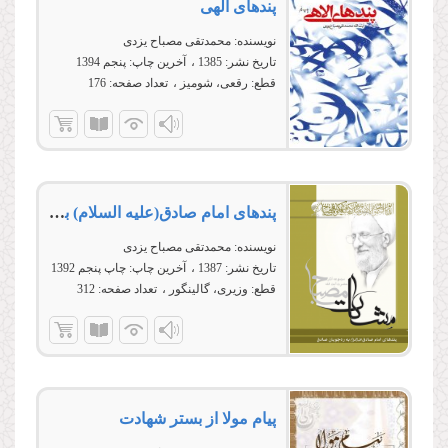
پندهای الهی
نویسنده:
محمدتقی مصباح یزدی
تاریخ نشر:
1385
آخرین چاپ:
پنجم 1394
قطع:
رقعی، شومیز
تعداد صفحه:
176
پندهای امام صادق(علیه السلام) به ره‌جویان صادق
نویسنده:
محمدتقی مصباح یزدی
تاریخ نشر:
1387
آخرین چاپ:
چاپ پنجم 1392
قطع:
وزیری، گالینگور
تعداد صفحه:
312
پیام مولا از بستر شهادت