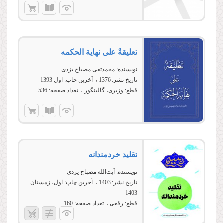
تعلیقةٌ على نهایة الحكمه
نویسنده:
محمدتقی مصباح یزدی
تاریخ نشر:
1376
آخرین چاپ:
اول 1393
قطع:
وزیری، گالینگور
تعداد صفحه:
536
تقلید خردمندانه
نویسنده:
آیت‌الله مصباح یزدی
تاریخ نشر:
1403
آخرین چاپ:
اول، زمستان
1403
قطع:
رقعی
تعداد صفحه:
160