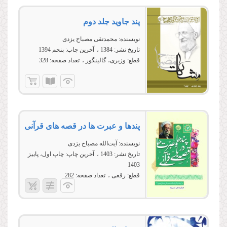
پند جاوید جلد دوم
نویسنده:
محمدتقی مصباح یزدی
تاریخ نشر:
1384
آخرین چاپ:
پنجم 1394
قطع:
وزیری، گالینگور
تعداد صفحه:
328
پندها و عبرت ها در قصه های قرآنی
نویسنده:
آیت‌الله مصباح یزدی
تاریخ نشر:
1403
آخرین چاپ:
چاپ اول، پاییز
1403
قطع:
رقعی
تعداد صفحه:
282