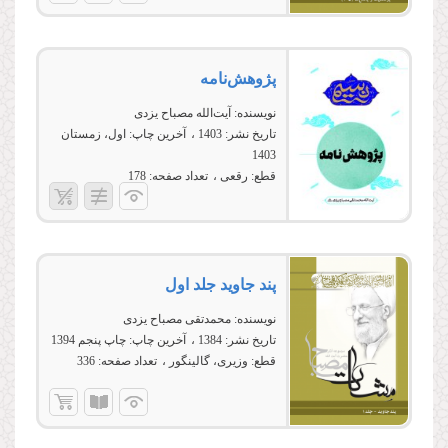
پژوهش‌نامه
نویسنده:
آیت‌الله مصباح یزدی
تاریخ نشر:
1403
آخرین چاپ:
اول، زمستان
1403
قطع:
رقعی
تعداد صفحه:
178
پند جاوید جلد اول
نویسنده:
محمدتقی مصباح یزدی
تاریخ نشر:
1384
آخرین چاپ:
چاپ پنجم 1394
قطع:
وزیری، گالینگور
تعداد صفحه:
336