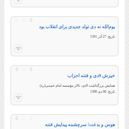
یوم‌الله نه دی تولد جدیدی برای انقلاب بود
تاریخ:
27 آذر 1391
خیزش 9دی و فتنه احزاب
همايش بزرگداشت 9دی، تالار مؤسسه امام خمينی(ره)
تاریخ:
08 دى 1390
هوس و بدعت؛ سرچشمه پیدایش فتنه