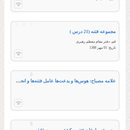
مجموعه فتنه (21 درس )
قم، دفتر مقام معظم رهبری
تاریخ:
01 مهر 1388
علامه مصباح: هوس‌ها و بدعت‌ها عامل فتنه‌ها و انحرافات است