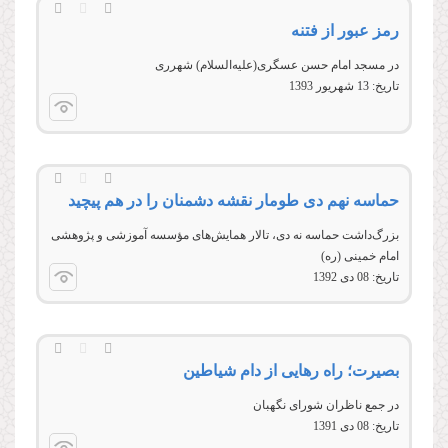
رمز عبور از فتنه
در مسجد امام حسن عسگری(علیه‌السلام) شهرری
تاریخ:
13 شهريور 1393
حماسه نهم دی طومار نقشه دشمنان را در هم پیچید
بزرگ‌داشت حماسه نه دی، تالار همايش‌های مؤسسه آموزشی و پژوهشی
امام خمينی (ره)
تاریخ:
08 دى 1392
بصیرت؛ راه رهایی از دام‌ شیاطین
در جمع ناظران شورای نگهبان
تاریخ:
08 دى 1391