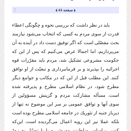
﴿ صفحه 44 ﴾
باید در نظر داشت كه بررسى نحوه و چگونگى اعطاء
قدرت از سوى مردم به كسى كه انتخاب مى‌شود نیازمند
بحث مفصّلى است كه اگر توفیق دست داد در آینده به آن
مى‌پردازیم، اما اجمالا عرض مى‌كنیم كه پس از این كه
حكومت مشروعى تشكیل شد، مردم باید مقرّرات قوه
اجرائیه را بپذیرند و بر فرمانبردارى و تبعیّت از او توافق
كنند. این مطلب قبل از این كه در مكاتب و جوامع دیگر
مطرح شود، در نظام اسلامى مطرح و پذیرفته شده
است. مسأله مشاركت مردم و گزینش مسؤولین از
سوى آنها و توافق عمومى بر سر این موضوع نه تنها از
دیرباز جنبه از تئوریك در جامعه اسلامى مطرح بوده است
بلكه عملا نیز این رویه اعمال مى‌گردیده است. این‌كه
كسى براساس سلطنت موروثى و یا با توسّل به زورْ