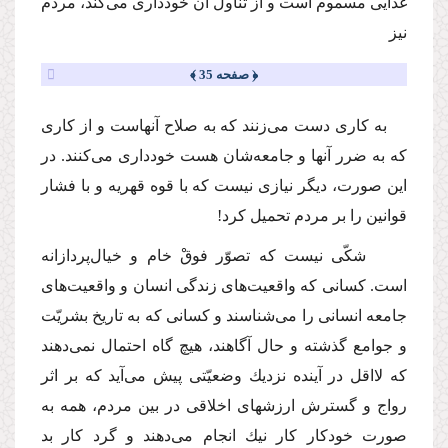
غذایى مسموم است و از تناول آن خوددارى مى‌كند، مردم
نیز
﴿ صفحه 35 ﴾
به كارى دست مى‌زنند كه به صلاح آنهاست و از كارى
كه به ضرر آنها و جامعه‌شان هست خوددارى مى‌كنند. در
این صورت، دیگر نیازى نیست كه با قوه قهریه و با فشار
قوانین را بر مردم تحمیل كرد!
شكّى نیست كه تصوّر فوقْ خام و خیال‌پردازانه
است. كسانى كه واقعیت‌هاى زندگى انسان و واقعیت‌هاى
جامعه انسانى را مى‌شناسند و كسانى كه به تاریخ بشریّت
و جوامع گذشته و حال آگاهند، هیچ گاه احتمال نمى‌دهند
كه لااقل در آینده نزدیك وضعیّتى پیش مى‌آید كه بر اثر
رواج و گسترش ارزشهاى اخلاقى در بین مردم، همه به
صورت خودكار كار نیك انجام مى‌دهند و گرد كار بد