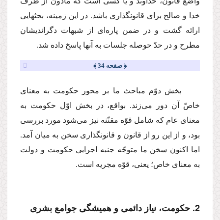
واضع قانون، خداوند و یا كسى است كه مأذون از طرف
خدا و صالح براى قانونگذارى باشد. در این زمینه، بحثهایى
ارائه گشت و در ضمن پاره‌اى از شبهات دگراندیشان
مطرح و در حدّ حوصله جلسات به آنها پاسخ داده شد.
﴿ صفحه 34 ﴾
بخش دوّم مباحث ما بر محور حكومت به معناى
خاصّ آن دور مى‌زند. بواقع، در بخش اوّل حكومت به
معناى عام كه شامل قوّه مقنّنه نیز مى‌شود مورد بررسى
بود، و از این رو از قانون و قانونگذارى سخن به میان آمد.
اما اكنون سخن ما متوجّه جنبه اجرایى حكومت و دولت
به معناى خاص؛ یعنى، قوّه مجریه است.
2. حكومت، نیاز دائمى و همیشگى جوامع بشرى