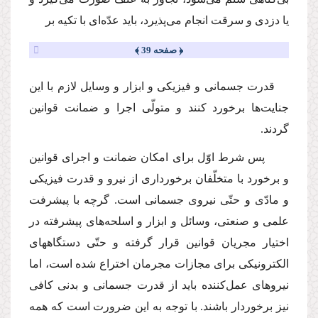
یا دزدى و سرقت انجام مى‌پذیرد، باید عدّه‌اى با تكیه بر
﴿ صفحه 39 ﴾
قدرت جسمانى و فیزیكى و ابزار و وسایل لازم با این
جنایت‌ها برخورد كنند و متولّى اجرا و ضمانت قوانین
گردند.
پس شرط اوّل براى امكان ضمانت و اجراى قوانین
و برخورد با متخلّفان برخوردارى از نیرو و قدرت فیزیكى
و مادّى و حتّى نیروى جسمانى است. گرچه با پیشرفت
علمى و صنعتى، وسائل و ابزار و اسلحه‌هاى پیشرفته در
اختیار مجریان قوانین قرار گرفته و حتّى دستگاههاى
الكترونیكى براى مجازات مجرمان اختراع شده است، اما
نیروهاى عمل‌كننده باید از قدرت جسمانى و بدنى كافى
نیز برخوردار باشند. با توجه به این ضرورت است كه همه