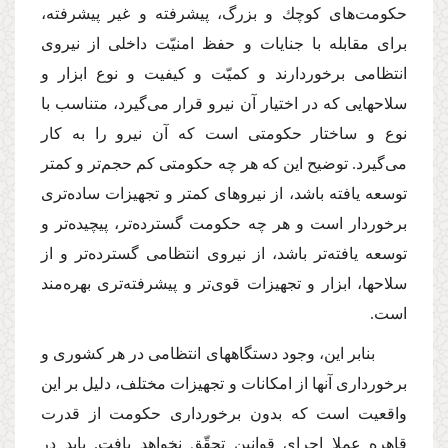
حكومت‌هاى كوچك و بزرگ، پیشرفته و غیر پیشرفته،
براى مقابله با جنایات و حفظ امنیّت داخلى از نیروى
انتظامى برخوردارند و كمیّت و كیفیت و نوع ابزار و
سلاحهایى كه در اختیار آن نیرو قرار مى‌گیرد، متناسب با
نوع و ساختار حكومتى است كه آن نیرو را به كار
مى‌گیرد. توضیح این كه هر چه حكومتى كم حجم‌تر و كمتر
توسعه یافته باشد، از نیروهاى كمتر و تجهیزات ساده‌ترى
برخوردار است و هر چه حكومت گسترده‌تر، پیچیده‌تر و
توسعه یافته‌تر باشد، از نیروى انتظامى گسترده‌تر و از
سلاحها، ابزار و تجهیزات قوى‌تر و پیشرفته‌ترى بهره‌مند
است.
بنابر این، وجود دستگاههاى انتظامى در هر كشورى و
برخوردارى آنها از امكانات و تجهیزات مختلف، دلیل بر این
واقعیت است كه بدون برخوردارى حكومت از قدرت
قاهره عملا اجراى قوانین تحقّق نخواهد یافت. باید در