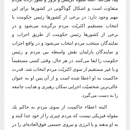
متفاوت است و اشكال گوناگونى در كشورها براى این
مهم وجود دارد: در برخى از كشورها رئیس حكومت با
انتخاب مستقیم اكثریّت مردم برگزیده مى‌شود و در
برخى از كشورها رئیس حكومت از طریق احزاب و
نمایندگان منتخب مردم انتخاب مى‌شود و در واقع احزاب
و نمایندگان پارلمان نقش واسطه بین مردم و رئیس
حكومت را ایفا مى‌كنند. در هر حال، وقتى كسى مستقیماً
و یا غیر مستقیم از سوى اكثریّت مردم انتخاب شد، قدرت
حاكمیت به او اعطا شده است و از آن پس او به عنوان
عالى‌ترین شخصیّت اجرایى سكان رهبرى و هدایت جامعه
را به دست مى‌گیرد.
البته اعطاء حاكمیت از سوى مردم به حاكم یك
مقوله فیزیكى نیست كه مردم چیزى را از خود جدا كنند و
به او بدهند و یا انرژى و نیروى جسمى فوق‌العاده‌اى را در