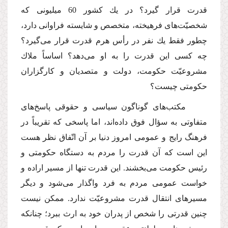
قدرت قرار گیرد؟ در یك كشور 60 میلیونى كه
شخصیّت‌هاى فرهیخته، متخصص و شایسته فراوانى دارد،
چطور فقط یك نفر در رأس هرم قدرت قرار مى‌گیرد؟
چه كسى این قدرت را به او مى‌دهد؟ اساساً ملاك
مشروعیّت حكومت، دولت و متصدیان و كارگزاران
حكومتى چیست؟
مكتب‌هاى گوناگون سیاسى و حقوقى پاسخ‌هاى
متفاوتى به سؤال فوق داده‌اند، اما پاسخى كه تقریباً در
فرهنگ رایج و عمومى امروز دنیا بر آن اتّفاق نظر هست
این است كه آن قدرت را مردم به دستگاه حكومتى و
رئیس حكومت مى‌بخشند. این قدرت تنها از مسیر اراده و
خواست عمومى مردم به فرد واگذار مى‌شود و دیگر
مسیرهاى انتقال قدرت مشروعیّت ندارد. ممكن نیست
چنین قدرتى را شخص از پدران خود به ارث ببرد؛ چنانكه