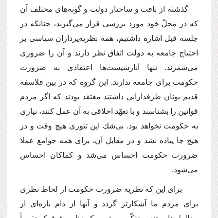
گذشته از بافت و ساختار دولت و گونه‌هاى مختلف آن
كه در محلّ خود مورد بررسى قرار مى‌گیرند، چنانكه در
جلسه قبل اشاره داشتیم، همه نظریه‌پردازان سیاسى بر
احتیاج جامعه به دولت اتفاق نظر دارند و آن را ضرورى
مى‌شمرند. تنها آنارشیست‌ها اعتقادى به ضرورت
حكومت براى جامعه ندارند. این گروه كه در بین فلاسفه
قدیم یونان طرفدارانى داشتند معتقد بودند كه اگر مردم
قوانین را بشناسند و با تعهّد اخلاقى به آن عمل كنند، نیازى
به حكومت نخواهد بود. بى‌شك این تئورى هیچ وقت و در
هیچ جا پیاده نشد و در مقابل آن، براى همه جوامع عملا
ضرورت حكومت احساس مى‌شد و كماكان احساس
مى‌شود.
براى این كه نظریه ضرورت حكومت از لحاظ نظرى
براى مردم ما آشكارتر گردد و آنها از دام پاره‌اى از