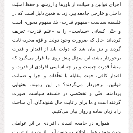
اجراى قوانین و صیانت از باورها و ارزشها و حفظ امنیّت
داخلى و خارجى جامعه بپردازد. به همین دلیل است كه در
فلسفه سیاست «مفهوم قدرت» یك مفهوم محورى است
و حتّى كسانى «سیاست» را به «علم قدرت» تعریف
كرده‌اند. حال كه ضرورت وجود دولت و قوّه مجریه ثابت
گردید و نیز بیان شد كه دولت باید از اقتدار و قدرت
برخوردار باشد، این سؤال پیش روى ما قرار مى‌گیرد كه
منشأ قدرت چیست و بر چه اساسى افرادى از قدرت و
اقتدار كافى، جهت مقابله با تخلّفات و اجرا و ضمانت
قوانین، برخوردار مى‌گردند؟ در این زمینه، بحثهایى
پردامنه، فنّى و تخصّصى در فلسفه سیاست صورت
گرفته است و ما براى رعایت حال شنوندگان، آن مباحث
را با زبان ساده و روان بیان مى‌كنیم.
همواره در جامعه انسانى، افرادى بر اثر عواملى
چون ضعف عقل، ابتلاى به جنون آنى، اثرپذیرى از تربیت