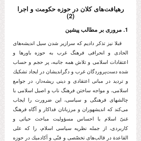
رهیافت‌هاى كلان در حوزه حكومت و اجرا
(2)
1. مرورى بر مطالب پیشین
قبلا نیز تذكر دادیم كه سرازیر شدن سیل اندیشه‌هاى
الحادى و انحرافى فرهنگ غرب به حوزه باورها و
اعتقادات اسلامى و تلاش همه جانبه، پر حجم و حساب
شده دست‌پروردگان غرب و دگراندیشان در ایجاد تشكیك
و تردید در مبانى اعتقادى و دینى ریشه‌دار، در جوامع
اسلامى، و مواجه ساختن فرهنگ ناب و اصیل اسلامى با
چالشهاى فرهنگى و سیاسى، این ضرورت را ایجاب
مى‌كند كه اندیشهوران و مرزبانان فداكار و آگاه فرهنگ
غنىّ اسلام با احساس مسؤولیت مباحث حیاتى و
كاربردى، از جمله نظریه سیاسى اسلام، را كه على
القاعدة در قالب‌هاى تخصّصى و فنّى و آكادمیك در حوزه