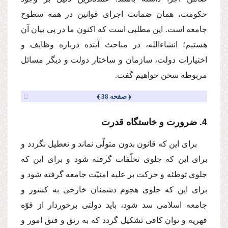
حكومت، همان ضمانت اجراى قوانین در همه سطوح
جامعه است. این مطلبى است كه اكنون ما در پى بیان آن
هستیم؛ انشاءالله، در مباحث آینده درباره وظایف و
اختیارات دولت، سازمان و ساختار دولت و دیگر مسائل
مربوطه سخن خواهیم گفت.
﴿ صفحه 38 ﴾
4. ضرورت و خاستگاه قدرت
براى این كه قانون بدون متولّى نماند و تعطیل نگردد و
براى این كه جلوى تخلّفات گرفته شود و براى این كه
جلوى توطئه و حركت بر علیه امنیّت جامعه گرفته شود و
براى این كه جلوى هجوم دشمنان خارجى به كشور و
جامعه اسلامى سد شود، باید دولتى برخوردار از قوّه
قهریه و توان كافى تشكیل گردد كه به رتق و فتق امور و