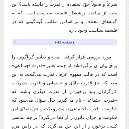
شرعاً و قانوناً حقّ استفاده از قدرت را داشته باشد؟ این
بحث از مباحث ریشه‌دار فلسفه سیاست است كه به
گونه‌هاى مختلف و بر اساس مكاتب گوناگونى كه در
فلسفه سیاست وجود دارد
﴿ صفحه 42 ﴾
مورد بررسى قرار گرفته است و تعابیر گوناگونى را
براى بیان آن برگزیده‌اند. از جمله تعبیر «قدرت اجتماعى»
است كه در قالب مفهوم عرفى قدرت مى‌گنجد. به این
معنا كه بجز قدرت مادّى و جسمانى و قدرت مدیریّت،
كارگزاران باید برخوردار از قدرت دیگرى باشند كه
«قدرت اجتماعى» نام مى‌گیرد. حال سؤال مى‌شود كه
حكومت «قدرت اجتماعى»، مشروعیّت و حقّ تصدّى امر
حكومت و اجراى قانون را از كجا مى‌گیرد؟ بر چه اساسى
كسى برخوردار از این حق مى‌گردد كه در رأس هرم