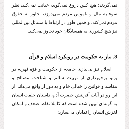
نمى‌گردند؛ هیچ كس دروغ نمى‌گوید، خیانت نمى‌كند، نظر
سوء به مال و ناموس مردم نمى‌دوزد، تجاوز به حقوق
مردم نمى‌كند، و همین طور در ارتباط با مسائل بین‌المللى
نیز هیچ كشورى به همسایگان خود تجاوز نمى‌كند.
3. نیاز به حكومت در رویكرد اسلام و قرآن
اسلام نیز بى‌نیازى جامعه از حكومت و قوّه قهریه در
پرتو برخوردارى از تربیت سالم و شناخت مصالح و
مفاسد و قوانین را خیالى خام و به دور از واقع مى‌داند. از
این رو در آیات آفرینش حضرت آدم، داستان خلقت انسان
به گونه‌اى تبیین شده است كه كاملا نقاط ضعف و امكان
لغزش انسان را نمایان مى‌سازد: