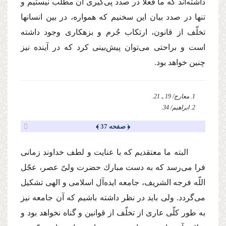
داشته‌اند كه ما فعلا در صدد پى‌گیرى آن مطلب نیستیم و
تنها در صدد بیان این سخنیم كه همواره، در بین انسانها
تخلّف از قانون، ارتكاب جُرم و بزهكارى وجود داشته
است و براحتى مى‌توان پیش‌بینى كرد كه در آینده نیز
چنین خواهد بود.
1. معارج/ 19 ـ 21.
2. ابراهیم/ 34.
﴿ صفحه 37 ﴾
البته ما معتقدیم كه با عنایت و لطف خداوند زمانى
فرا مى‌رسد كه به دست مبارك حضرت ولىّ عصر، عجّل
اللّه فرجه الشریف، جامعه ایده‌آل اسلامى و الهى تشكیل
مى‌گردد. ولى باید در نظر داشته باشیم كه آن جامعه نیز
به طور كلّى عارى از تخلّف از قوانین و گناه نخواهد بود و