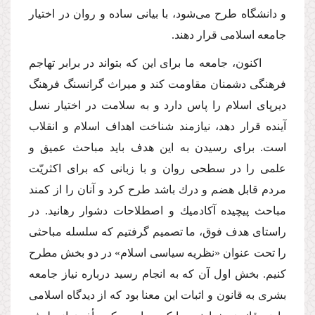
و دانشگاه طرح مى‌شود، با بیانى ساده و روان در اختیار
جامعه اسلامى قرار دهند.
اكنون، جامعه ما براى این كه بتواند در برابر تهاجم
فرهنگى دشمنان مقاومت كند و میراث گرانسنگ فرهنگ
دیرپاى اسلام را پاس دارد و به سلامت در اختیار نسل
آینده قرار دهد، نیازمند شناخت اهداف اسلام و انقلاب
است. براى رسیدن به این هدف باید مباحث عمیق و
علمى را در سطحى روان و با زبانى كه براى اكثریّت
مردم قابل هضم و درك باشد طرح كرد و آنان را از كمند
مباحث پیچیده آكادمیك و اصطلاحات دشوار رهانید. در
راستاى هدف فوق، ما تصمیم گرفتیم كه سلسله مباحثى
را تحت عنوان «نظریه سیاسى اسلام» در دو بخش مطرح
كنیم. بخش اول آن كه به انجام رسید درباره نیاز جامعه
بشرى به قانون و اثبات این معنا بود كه از دیدگاه اسلامى