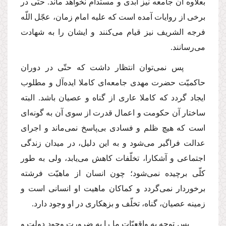
بعلاوه آن جامعه نیز ابدى و مستدام نخواهد ماند. حتّى در
برخى از روایات آمده است كه علیه امام زمان، عجّل اللّه
فرجه الشریف نیز قیام مى‌كنند و ایشان را به شهادت
مى‌رسانند.
پس نمى‌توان انتظار داشت كه حتّى در دوران
حاكمیّت حضرت مهدى جامعه‌اى كاملا ایده‌آل و مطلوب
ایجاد گردد كه كاملا عارى از گناه و عصیان باشد. البته
ساختار آن حكومت و اعمال قدرت از سوى آن به گونه‌اى
است كه هیچ ظلم و فسادى بى‌پاسخ نمى‌ماند و اجراى
عدالت فراگیر مى‌شود و به این دلیل، در میدان زندگى
اجتماعى و آشكارا، تخلّفات كاهش مى‌یابد، ولى به طور
كلّى برچیده نمى‌شود؛ چون انسان از ماهیّت فرشته
برخوردار نمى‌گردد و كماكان ماهیت او انسانى است و
زمینه عصیان، گناه، تخلّف و بزهكارى در او وجود دارد.
پس توجه به واقعیّات ما را به ضرورت وجود دولت و