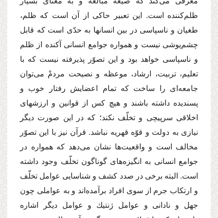
معرفى مى‌كند كه صیغه مبالغه و به معناى بسیار
ظلم‌كننده است. این تعبیر حاكى از آن است كه ظلم،
طغیان و ناسپاسى در بین انسانها به حدّى است كه قابل
چشم‌پوشى نیست و همواره جوامع انسانى آكنده از ظلم
و ناسپاسى خواهد بود و این تصوّر پذیرفته نیست كه با
تعلیم، تربیت، ارشاد، موعظه و نصیحت مردمْ مى‌توان
جامعه‌اى را ساخت كه تمام اعضایش رفتار خوب و
پسندیده داشته باشند و هیچ كس از قوانین و ارزشهاى
اخلاقى سرپیچى و تخلّف نكند؛ كه در این صورت دیگر
نیازى به دولت و قوّه قهریه نباشد. قرآن نیز با این تصوّر
مخالف است و واقعیت‌ها نشان مى‌دهد كه همواره در
جوامع انسانى به انگیزه‌هاى گوناگون تخلّف وجود داشته
است. البته برخى در صدد كشف و شناسایى عوامل تخلّف
و ارتكاب جرم از سوى افراد برآمده‌اند و به عواملى چون
جهل و نادانى و عوامل ژنتیك و عوامل دیگر اشاره