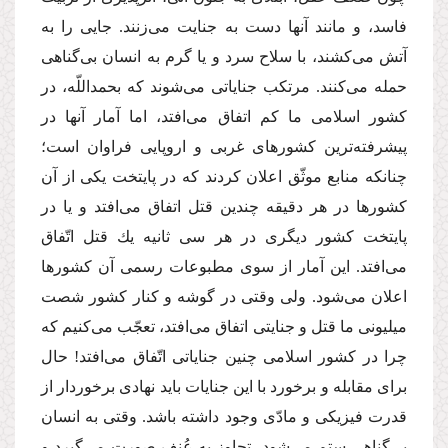
فاسد، و مانند آنها دست به جنایت مى‌زنند. جایى را به
آتش مى‌كشند، با سلاح سرد و یا گرم به انسان بى‌گناهى
حمله مى‌كنند. مرتكب جنایاتى مى‌شوند كه بحمداللّه، در
كشور اسلامى ما كم اتفاق مى‌افتد، اما آمار آنها در
پیشرفته‌ترین كشورهاى غربى و اروپایى فراوان است؛
چنانكه منابع موثّق اعلان كردند كه در پایتخت یكى از آن
كشورها در هر دقیقه چندین قتل اتفاق مى‌افتد و یا در
پایتخت كشور دیگرى در هر سى ثانیه یك قتل اتّفاق
مى‌افتد. این آمار از سوى مطبوعات رسمى آن كشورها
اعلان مى‌شود. ولى وقتى در گوشه و كنار كشور شصت
میلیونى ما قتل و جنایتى اتفاق مى‌افتد، تعجّب مى‌كنیم كه
چرا در كشور اسلامى چنین جنایاتى اتّفاق مى‌افتد! حال
براى مقابله و برخورد با این جنایات باید نهادى برخوردار از
قدرت فیزیكى و مادّى وجود داشته باشد. وقتى به انسان
بى‌گناهى ستم مى‌شود، تجاوز به عُنف صورت مى‌گیرد و