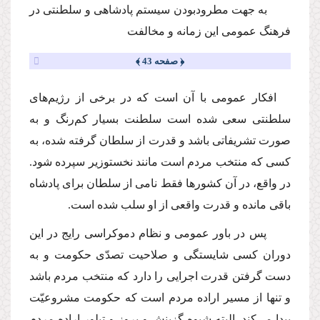
به جهت مطرودبودن سیستم پادشاهى و سلطنتى در
فرهنگ عمومى این زمانه و مخالفت
﴿ صفحه 43 ﴾
افكار عمومى با آن است كه در برخى از رژیم‌هاى
سلطنتى سعى شده است سلطنت بسیار كم‌رنگ و به
صورت تشریفاتى باشد و قدرت از سلطان گرفته شده، به
كسى كه منتخب مردم است مانند نخستوزیر سپرده شود.
در واقع، در آن كشورها فقط نامى از سلطان براى پادشاه
باقى مانده و قدرت واقعى از او سلب شده است.
پس در باور عمومى و نظام دموكراسى رایج در این
دوران كسى شایستگى و صلاحیت تصدّى حكومت و به
دست گرفتن قدرت اجرایى را دارد كه منتخب مردم باشد
و تنها از مسیر اراده مردم است كه حكومت مشروعیّت
پیدا مى‌كند. البته شیوه گزینش و بروز و تبلور اراده مردم