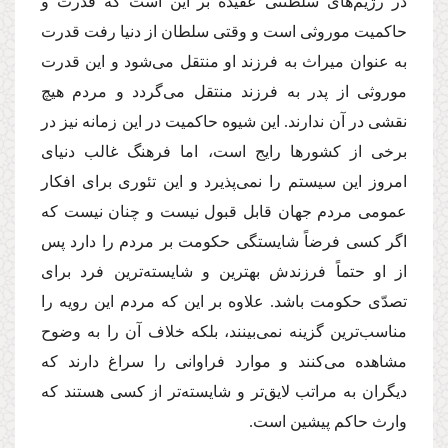
در رژیم‌هاى سلطنتى عقیده بر این است كه قدرت و
حاكمیت موروثى است و وقتى سلطان از دنیا رفت قدرت
به عنوان میراث به فرزند او منتقل مى‌شود و این قدرت
موروثى از پدر به فرزند منتقل مى‌گردد و مردم هیچ
نقشى در آن ندارند. این شیوه حاكمیت در این زمانه نیز در
برخى از كشورها رایج است، اما فرهنگ غالب دنیاى
امروز این سیستم را نمى‌پذیرد و این تئورى براى افكار
عمومى مردم جهان قابل قبول نیست و چنان نیست كه
اگر كسى فرضاً شایستگى حكومت بر مردم را دارد پس
از او حتماً فرزندش بهترین و شایسته‌ترین فرد براى
تصدّى حكومت باشد. علاوه بر این كه مردم این رویه را
مناسب‌ترین گزینه نمى‌بینند، بلكه خلاف آن را به وضوح
مشاهده مى‌كنند و موارد فراوانى را سراغ دارند كه
دیگران به مراتب لایق‌تر و شایسته‌تر از كسى هستند كه
وارث حاكم پیشین است.