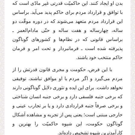
بدن او ایجاد كنند. این حاكمیّت قدرتى غیر مادّى است كه
با توافق و قرارداد مردم براى حاكم پدید مى‌آید. براساس
این قرارداد مردم متعهد مى‌شوند كه در دوره موقّت دو
ساله، چهارساله و هفت ساله و حتّى مادام‌العمر ـ
براساس قانونى كه در نظام‌ها و كشورهاى گوناگون
پذیرفته شده است ـ فرمانبردار و تحت امر و فرمان
حاكم منتخب خود باشند.
با این فرض، حكومت و مجرى قانون قدرتش را از
مردم مى‌گیرد و اگر مردم با او موافق نباشند، توفیقى
نخواهد داشت. براى این ایده و تئورى دلایل گوناگونى دارند
كه برخى جنبه فلسفى دارد و برخى جنبه انسان شناختى
و برخى صرفاً جنبه قراردادى دارد و یا بر تجارب عینى و
خارجى مبتنى است؛ یعنى پس از تجربه و مشاهده اَشكال
گوناگون حكومت، این شیوه حاكمیّت را بهترین و
كارآمدترین شیوه تشخیص داده‌اند.