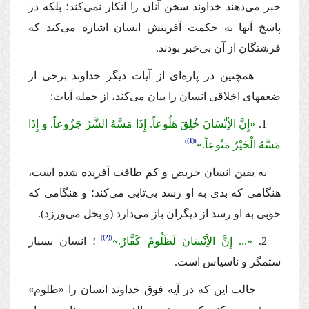
خبر مى‌دهند خداوند سخن آنان را انكار نمى‌كند؛ بلكه در
پاسخ آنها به حكمت آفرینش انسان اشاره مى‌كند كه
فرشتگان از آن بى‌خبر بودند.
همچنین در پاره‌اى از آیات دیگر خداوند برخى از
ضعفهاى اخلاقى انسان را بیان مى‌كند، از جمله آیات:
1.
«إِنَّ الاِْنْسَانَ خُلِقَ هَلُوعاً. إِذَا مَسَّهُ الشَّرُ جَزُوعاً. و إِذَا
(1)
مَسَّهُ الْخَیْرُ مَنُوعاً.»
به یقین انسان حریص و كم طاقت آفریده شده است،
هنگامى كه بدى به او رسد بى‌تابى مى‌كند؛ و هنگامى كه
خوبى به او رسد از دیگران باز مى‌دارد (و بخل مى‌ورزد).
(2)
2.
«... إِنَّ الاِْنْسَانَ لَظَلُومٌ كَفَّارٌ.»
؛
انسان بسیار
ستمگر و ناسپاس است.
جالب این كه در آیه فوق خداوند انسان را «ظلوم»