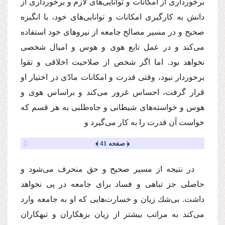
برخوردارى از امكانات و توانایى‌هاى لازم و برخوردارى از
دانش به كارگیرى امكانات و توانایى‌هاى خود، با انگیزه
صحیح و در مسیر مصالح جامعه از نیروهاى خود استفاده
مى‌كند و در عمل تابع هوى و هوس و امیال شخصى
نخواهد بود. اما اگر شخص از صلاحیت اخلاقى و تقوا
برخوردار نبود، وقتى قدرت و امكانات مادّى در اختیار او
قرار گرفت، احساس غرور مى‌كند و براساس هوى و
هوس و خواسته‌هاى شیطانى و جاه‌طلبى به هر قسم كه
خواست آن قدرت را به كار مى‌گیرد و
﴿ صفحه 41 ﴾
در نتیجه از مسیر صحیح و حق منحرف مى‌شود و
حاصلى جز تباهى و فساد براى جامعه در پى نخواهد
داشت. بى‌شك زیان و خسارت‌هایى كه او به جامعه وارد
مى‌كند به مراتب بیشتر از زیان بزهكاران و تبهكاران