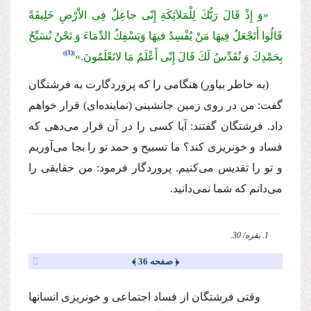
«وَ إِذْ قَالَ رَبُّكَ لِلْمَلاَئِكَةِ إِنّى جاعِلٌ فِى الاَْرْضِ خَلِیفَةً
قَالُوا أَتَجْعَلُ فِیهَا مَنْ یُفْسِدُ فیهَا وَیَسْفِكُ الدِّمَاءَ وَ نَحْنُ نُسَبِّحُ
(1)
بِحَمْدِكَ وَ نُقَدِّسُ لَكَ قَالَ إِنّى أَعْلَمُ مَا لاتَعْلَمُونَ.»
(به خاطر بیاور) هنگامى را كه پروردگارت به فرشتگان
گفت: من در روى زمین جانشینى (نماینده‌اى) قرار خواهم
داد. فرشتگان گفتند: آیا كسى را در آن قرار مى‌دهى كه
فساد و خونریزى كند؟ ما تسبیح و حمد تو را بجا مى‌آوریم
و تو را تقدیس مى‌كنیم. پروردگار فرمود: من حقایقى را
مى‌دانم كه شما نمى‌دانید.
1. بقره/ 30.
﴿ صفحه 36 ﴾
وقتى فرشتگان از فساد اجتماعى و خونریزى انسانها