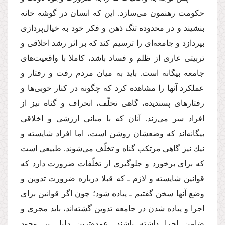
حكومت رهنمون مى‌سازد. این كه انسان در گوشه خانه
بنشیند و در محدوده تنگ ذهن و فكر خود به خیال‌پردازى
بپردازد و جامعه‌اى را ترسیم كند كه بر اثر رشد اخلاقى و
تربیتى عارى از ظلم و فساد باشد، كاملا با واقعیت‌هاى
جامعه بیگانه است. باید به میان مردم رفت و رفتار و
عملكرد آنها را مشاهده كرد كه چگونه در كنار خوبى‌ها و
رفتارهاى پسندیده، گاهى تخلّف، انحراف و گناه نیز از
افراد سر مى‌زند. آنان كه با مبانى ارزشى و اخلاقى
بیگانه‌اند كه وضعشان روشن است، اما افراد شایسته و
نیك نیز گاهى مرتكب گناه و تخلّف مى‌شوند. طبیعى است
كه براى برخورد و جلوگیرى از تخلّفات ضرورت دارد كه
قوانین شایسته و لازم ـ كه قبلا درباره ضرورت تدوین و
وضع آنها سخن گفتیم ـ پیاده شود؛ چون اگر قوانین براى
اجرا و پیاده شدن در جامعه تدوین گشته‌اند، باید مجرى و
ضامن اجرا داشته باشند. عمده‌ترین دلیل بر وجود