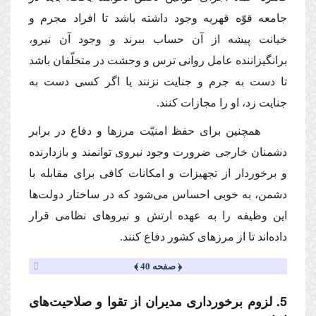
جامعه قوّه قهریه وجود داشته باشد تا افراد مجرم و
خیانت پیشه از آن حساب ببرند و وجود آن نیرو،
برانگیزاننده عامل روانى ترس و وحشت در متخلّفان باشد
تا دست به جرم و جنایت نزنند یا اگر كسى دست به
جنایت زد، او را مجازات كنند.
همچنین براى حفظ امنیّت مرزها و دفاع در برابر
دشمنان خارجى ضرورت وجود نیروى توانمند و بازدارنده
و برخوردار از تجهیزات و امكانات كافى براى مقابله با
دشمن، به خوبى احساس مى‌شود كه در ساختار دولت‌ها
این وظیفه را به عهده ارتش و نیروهاى نظامى قرار
داده‌اند تا از مرزهاى كشور دفاع كنند.
﴿ صفحه 40 ﴾
5. لزوم برخوردارى مدیران از تقوا و صلاحیت‌هاى