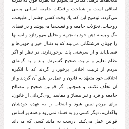
مغالطه‌ها برهند، متذكّر مى‌شویم كه نظریه فوق كه تقریباً
اتفاقى است بر شناخت واقعیّات جامعه انسانى مبتنى
مى‌گردد. توضیح این كه: یك وقت كسى چشم از طبیعت،
روحیات، تحوّلات جامعه و واقعیت‌ها مى‌پوشد و در فضاى
تنگ و بسته ذهن خود به تجزیه و تحلیل مى‌پردازد و انسانها
را چونان فرشتگانى مى‌بیند كه به دنبال خیر و خوبى‌ها و
فضایل‌اند و از سرشتى پاك برخوردارند. در نظر او اگر
نظام تعلیم و تربیت صحیح گسترش یابد و به گونه‌اى
مردم از تربیت اخلاقى برخوردار گردند كه با انگیزه
اخلاقى خود متعهّد به قانون و عمل بر طبق آن گردند و از
آن تخلّف نكنند، و همچنین اگر قوانین صحیح و مصالح
جامعه و فرد و نیز مضارّ و مفاسد روى‌گردانى از قانون،
براى مردم تبیین شود و انتخاب را به عهده خودشان
واگذاریم، دیگر كسى رو به فساد نمى‌رود و همه بر اساس
قوانین عمل مى‌كنند. درست به مانند كسى كه مى‌داند