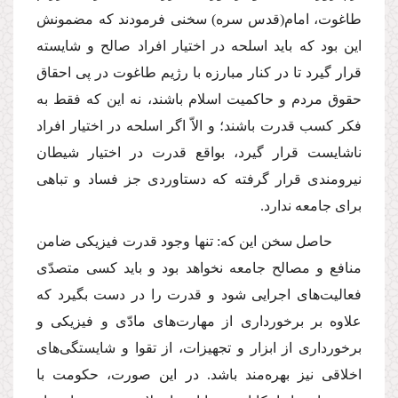
طاغوت، امام
(قدس سره)
سخنى فرمودند كه مضمونش
این بود كه باید اسلحه در اختیار افراد صالح و شایسته
قرار گیرد تا در كنار مبارزه با رژیم طاغوت در پى احقاق
حقوق مردم و حاكمیت اسلام باشند، نه این كه فقط به
فكر كسب قدرت باشند؛ و الاّ اگر اسلحه در اختیار افراد
ناشایست قرار گیرد، بواقع قدرت در اختیار شیطان
نیرومندى قرار گرفته كه دستاوردى جز فساد و تباهى
براى جامعه ندارد.
حاصل سخن این كه: تنها وجود قدرت فیزیكى ضامن
منافع و مصالح جامعه نخواهد بود و باید كسى متصدّى
فعالیت‌هاى اجرایى شود و قدرت را در دست بگیرد كه
علاوه بر برخوردارى از مهارت‌هاى مادّى و فیزیكى و
برخوردارى از ابزار و تجهیزات، از تقوا و شایستگى‌هاى
اخلاقى نیز بهره‌مند باشد. در این صورت، حكومت با