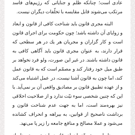
عادى است؛ چنانكه ظلم و جنایاتى كه رژیم‌هاى فاسد
مرتكب مى‌شوند قابل مقایسه با تخلّفات دیگران نیست.
البته مجرى قانون باید شناخت كافى از قانون و ابعاد
و زوایاى آن داشته باشد؛ چون حكومت براى اجراى قانون
است و كار گزاران و مجریان هر یك در هر سطحى كه
قرار دارند، به عنوان مجرى قانون باید آگاهى كافى به
قانون داشته باشند. در غیر این صورت، ولو فرد نخواهد بر
طبق میل خود رفتار كند و مصمّم است كه به قانون عمل
كند، اما چون به قانون آشنا نیست، در عمل اشتباه مى‌كند
و از عهده تطبیق قانون بر مصادیق واقعى آن بر نمى‌آید. با
این كه چنین شخصى سوء نیّت ندارد و از صلاحیت اخلاقى
نیز بهره‌مند است، اما به جهت عدم شناخت قانون و
برداشت ناصحیح از قوانین، به بیراهه و انحراف كشانده
مى‌شود و عملا مصالح و منافع جامعه را زیر پا مى‌نهد.