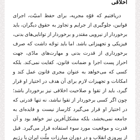
اخلاقى
دریافتیم كه قوّه مجریه، براى حفظ امنیّت، اجراى
قوانین، جلوگیرى از جرایم و تجاوز به حقوق دیگران، باید
برخوردار از نیرویى مقتدر و برخوردار از توانایى‌هاى بدنى،
فیزیكى و تجهیزاتى باشد. اما باید توجّه داشت كه صرف
برخوردارى از قدرت بدنى و مهارت‌هاى مادّى، جهت
احراز پست اجرا و ضمانت قانون، كفایت نمى‌كند. بلكه
كسى كه مى‌خواهد به عنوان مجرى قانون عمل كند و
امكانات و تجهیزات لازم براى آن هدف در اختیار او قرار
گیرد، باید از تقوا و صلاحیت اخلاقى نیز برخوردار باشد؛
چون اگر كسى برخوردار از تقوا نباشد، نه تنها قدرتى كه
در اختیار او قرار مى‌گیرد كارساز نیست و فایده‌اى به
جامعه نمى‌بخشد، بلكه مشكل‌آفرین نیز خواهد بود و آن
قدرت و موقعیت مورد سوء استفاده قرار مى‌گیرد. قبل
از پیروزى انقلاب و در دوران مبارزات ملّت ایران با رژیم