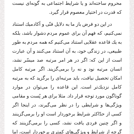
محروم ساخته‌اند و یا شرایط اجتماعى به گونه‌اى نیست
كه قدرت در اختیار معصوم قرار گیرد.
در این دو فرض باز ما به دلایل فنّى و آكادمیك استناد
نمى‌كنیم، كه فهم آن براى عموم مردم دشوار باشد، بلكه
به یك قاعده عقلایى استناد مى‌كنیم كه همه مردم به طور
طبیعى، در زندگى خود، به آن استناد مى‌كنند و آن عبارت
است از این كه: اگر در هر امر مرتبه صد میسّر نشد،
انسان مرتبه نود و نه را برمى‌گزیند. اگر مرتبه كامل
امكان تحصیل نیافت، باید مرتبه‌اى را برگزید كه به مرتبه
كامل نزدیك‌تر است. این قاعده را مى‌توان در موارد
گوناگون مورد توجه قرار داد. مثلا براى هر پُست و مقامى
ویژگى‌ها و شرایطى را در نظر مى‌گیرند، در اینجا اگر
كسى از حدّاكثر شرایط برخوردار است او را برمى‌گزینند
و اگر چنین فردى یافت نشد، كسى را برمى‌گزینند كه
گرچه از شرایط و ویژگى‌هاى كمترى برخوردار است، اما