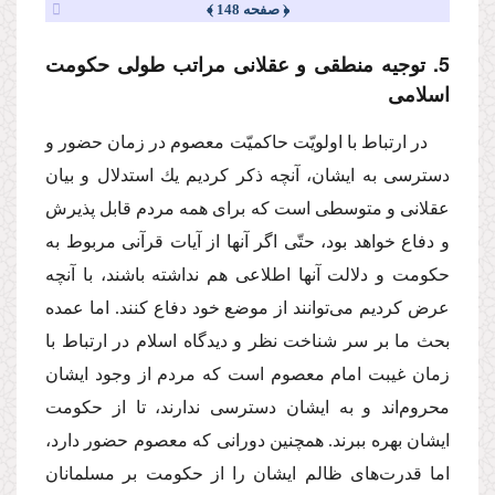
﴿ صفحه 148 ﴾
5. توجیه منطقى و عقلانى مراتب طولى حكومت
اسلامى
در ارتباط با اولویّت حاكمیّت معصوم در زمان حضور و
دسترسى به ایشان، آنچه ذكر كردیم یك استدلال و بیان
عقلانى و متوسطى است كه براى همه مردم قابل پذیرش
و دفاع خواهد بود، حتّى اگر آنها از آیات قرآنى مربوط به
حكومت و دلالت آنها اطلاعى هم نداشته باشند، با آنچه
عرض كردیم مى‌توانند از موضع خود دفاع كنند. اما عمده
بحث ما بر سر شناخت نظر و دیدگاه اسلام در ارتباط با
زمان غیبت امام معصوم است كه مردم از وجود ایشان
محروم‌اند و به ایشان دسترسى ندارند، تا از حكومت
ایشان بهره ببرند. همچنین دورانى كه معصوم حضور دارد،
اما قدرت‌هاى ظالم ایشان را از حكومت بر مسلمانان