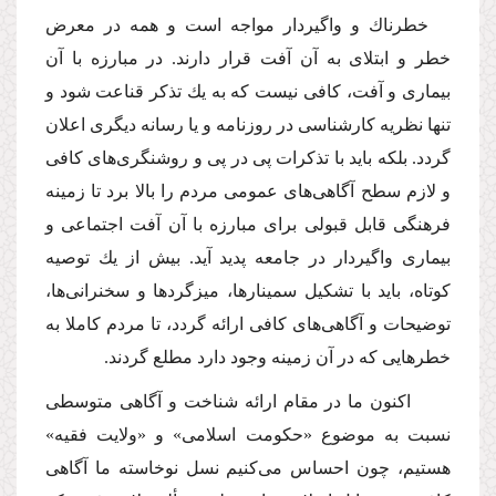
خطرناك و واگیردار مواجه است و همه در معرض
خطر و ابتلاى به آن آفت قرار دارند. در مبارزه با آن
بیمارى و آفت، كافى نیست كه به یك تذكر قناعت شود و
تنها نظریه كارشناسى در روزنامه و یا رسانه دیگرى اعلان
گردد. بلكه باید با تذكرات پى در پى و روشنگرى‌هاى كافى
و لازم سطح آگاهى‌هاى عمومى مردم را بالا برد تا زمینه
فرهنگى قابل قبولى براى مبارزه با آن آفت اجتماعى و
بیمارى واگیردار در جامعه پدید آید. بیش از یك توصیه
كوتاه، باید با تشكیل سمینارها، میزگردها و سخنرانى‌ها،
توضیحات و آگاهى‌هاى كافى ارائه گردد، تا مردم كاملا به
خطرهایى كه در آن زمینه وجود دارد مطلع گردند.
اكنون ما در مقام ارائه شناخت و آگاهى متوسطى
نسبت به موضوع «حكومت اسلامى» و «ولایت فقیه»
هستیم، چون احساس مى‌كنیم نسل نوخاسته ما آگاهى