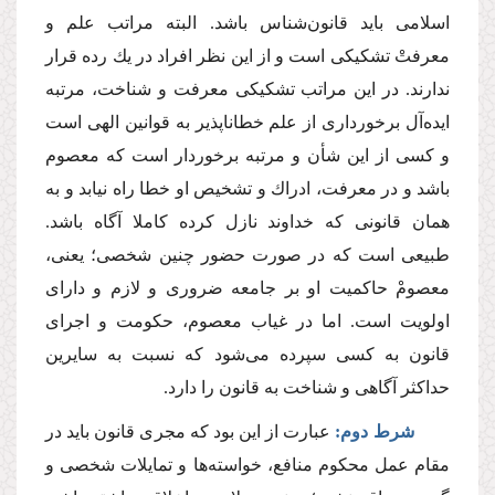
اسلامى باید قانون‌شناس باشد. البته مراتب علم و
معرفتْ تشكیكى است و از این نظر افراد در یك رده قرار
ندارند. در این مراتب تشكیكى معرفت و شناخت، مرتبه
ایده‌آل برخوردارى از علم خطاناپذیر به قوانین الهى است
و كسى از این شأن و مرتبه برخوردار است كه معصوم
باشد و در معرفت، ادراك و تشخیص او خطا راه نیابد و به
همان قانونى كه خداوند نازل كرده كاملا آگاه باشد.
طبیعى است كه در صورت حضور چنین شخصى؛ یعنى،
معصومْ حاكمیت او بر جامعه ضرورى و لازم و داراى
اولویت است. اما در غیاب معصوم، حكومت و اجراى
قانون به كسى سپرده مى‌شود كه نسبت به سایرین
حداكثر آگاهى و شناخت به قانون را دارد.
شرط دوم:
عبارت از این بود كه مجرى قانون باید در
مقام عمل محكوم منافع، خواسته‌ها و تمایلات شخصى و