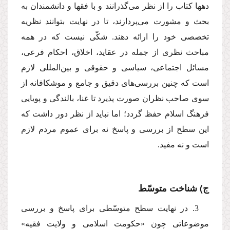
دهها كتاب را از نظر مى‌گذرانند و با فقها و دانشمندان به
بحث و مشورت مى‌پردازند، تا در نهایت بتوانند نظریه
تخصصى خود را ارائه دهند. شكّى نیست كه در همه
مباحث نظرى از جمله در عقاید، اخلاق، احكام فرعى،
مسائل اجتماعى، سیاسى و حقوقى و بین‌المللى لازم
است كه چنین بررسى‌هاى دقیق و جامع و موشكافانه از
سوى صاحب نظران صورت پذیرد تا غنا، بالندگى و پویایى
فرهنگ اسلام حفظ گردد؛ اما نباید از نظر دور داشت كه
این سطح از بررسى و پاسخ نه براى عموم مردم لازم
است و نه مفید.
ج) شناخت متوسّط
3. در نهایت سطح متوسّطى براى پاسخ و بررسى
موضوعاتى چون «حكومت اسلامى و ولایت فقیه»