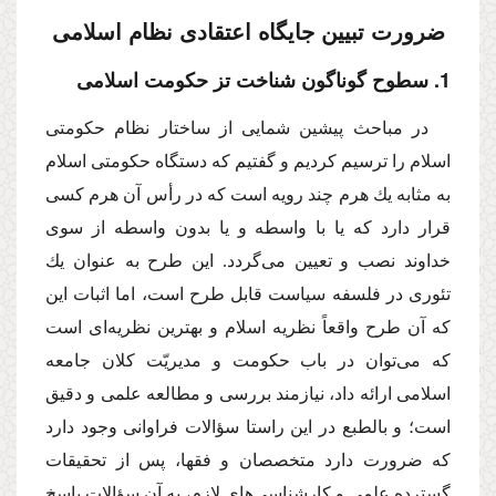
ضرورت تبیین جایگاه اعتقادى نظام اسلامى
1. سطوح گوناگون شناخت تز حكومت اسلامى
در مباحث پیشین شمایى از ساختار نظام حكومتى
اسلام را ترسیم كردیم و گفتیم كه دستگاه حكومتى اسلام
به مثابه یك هرم چند رویه است كه در رأس آن هرم كسى
قرار دارد كه یا با واسطه و یا بدون واسطه از سوى
خداوند نصب و تعیین مى‌گردد. این طرح به عنوان یك
تئورى در فلسفه سیاست قابل طرح است، اما اثبات این
كه آن طرح واقعاً نظریه اسلام و بهترین نظریه‌اى است
كه مى‌توان در باب حكومت و مدیریّت كلان جامعه
اسلامى ارائه داد، نیازمند بررسى و مطالعه علمى و دقیق
است؛ و بالطبع در این راستا سؤالات فراوانى وجود دارد
كه ضرورت دارد متخصصان و فقها، پس از تحقیقات
گسترده علمى و كارشناسى‌هاى لازم، به آن سؤالات پاسخ