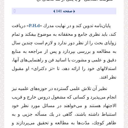
﴿ صفحه 141 ﴾
پایان‌نامه تدوین كند و در نهایت مدرك «
P.H.d
» دریافت
كند، باید نظرى جامع و محققانه به موضوع بیفكند و تمام
زوایاى بحث را از نظر دور ندارد و لازم است چندین سال
به مطالعه و بررسى بپردازد و پس از مراجعه به منابع
دقیق و علمى و مشورت با اساتید فن و راهنمایى‌هاى آنها،
استدلالهاى خود را ارائه دهد، تا «تز دكتراى» او مقبول
نظر افتد.
نظیر آن تلاش علمى گسترده در حوزه‌هاى علمیه نیز
انجام مى‌پذیرد و كسانى كه مشغول دروس خارج و قریب
الاجتهاد هستند و مى‌خواهند در مسائل مورد نظر خود
استنباط داشته باشند، گاهى در یك مسأله جزیى و به
ظاهر كوچك، مدّت‌ها به مطالعه و تحقیق مى‌پردازند و