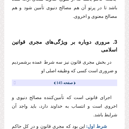
باشد تا در پرتو آن هم مصالح دنیوى تأمین شود و هم
مصالح معنوى و اخروى.
3. مرورى دوباره بر ویژگى‌هاى مجرى قوانین
اسلامى
در بخش مجرى قانون نیز سه شرط عمده برشمردیم
و ضرورى است كسى كه وظیفه اصلى او
﴿ صفحه 145 ﴾
اجراى قانونى است كه تأمین‌كننده مصالح دنیوى و
اخروى است و انتساب به خداوند دارد، باید واجد آن
شرایط باشد.
شرط اول:
این بود كه مجرى قانون و در كل حاكم