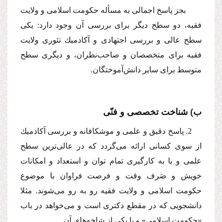
بجز پاسخ اجمالى به مسأله حكومت اسلامى و ولایت
فقیه، دو سطح دیگر براى بررسى آن وجود دارد: یكى
سطح عالى و بررسى اجتهادى و آكادمیك تئورى ولایت
فقیه براى متخصصان و صاحب‌نظران، و دیگرى سطح
متوسط براى سایر دانش‌آموختگان.
ب) شناخت تخصصى و فنّى
2. پاسخ دقیق و علمى و موشكافانه و بررسى آكادمیك
از سوى كسانى ارائه مى‌گردد كه در عالى‌ترین سطح
علمى و با به كارگیرى تمام توان و استعداد و امكانات
خویش و صَرف وقت و فرصت فراوان با موضوع
حكومت اسلامى و ولایت فقیه رو به رو مى‌شوند. مثلا
دانشجویى كه در مقطع دكترى است و مى‌خواهد در باب
«حكومت اسلامى» و یا یكى از شاخه‌هاى آن