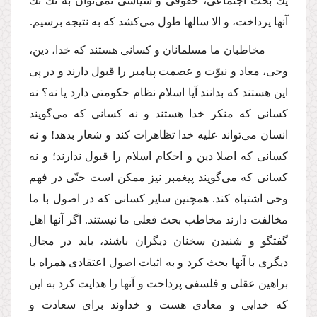
یك بحث اجتماعى، حقوقى و سیاسى نمى‌توان به تك تك
آنها پرداخت، و الا سالها طول مى‌كشد كه به نتیجه برسیم.
مخاطبان ما مسلمانان و كسانى هستند كه خدا، دین،
وحى، معاد و نبوّت و عصمت پیامبر را قبول دارند و در پى
این هستند كه بدانند آیا اسلام نظام حكومتى دارد یا نه؟ نه
كسانى كه منكر خدا هستند و نه كسانى كه مى‌گویند
انسان مى‌تواند علیه خدا تظاهرات كند و شعار بدهد! و نه
كسانى كه اصلا دین و احكام اسلام را قبول ندارند؛ و نه
كسانى كه مى‌گویند پیغمبر نیز ممكن است حتّى در فهم
وحى اشتباه كند. همچنین سایر كسانى كه در اصول با ما
مخالفت دارند مخاطب بحث فعلى ما نیستند. اگر آنها اهل
گفتگو و شنیدن سخنان دیگران باشند، باید در مجال
دیگرى با آنها بحث كرد و به اثبات اصول اعتقادى همراه با
براهین عقلى و فلسفى پرداخت و آنها را هدایت كرد به این
كه خدایى و معادى هست و خداوند براى سعادت و