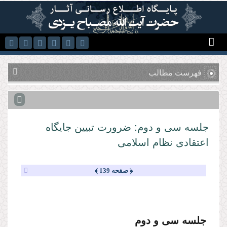
رفتن به محتوای اصلی
فهرست مطالب
جلسه سى و دوم: ضرورت تبیین جایگاه
اعتقادى نظام اسلامى
﴿ صفحه 139 ﴾
جلسه سى و دوم