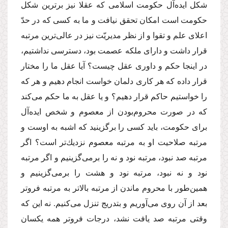
شكل ایده‌آل حكومت اسلامى كه عقلا نیز برترین شكل
حكومت است امكان تحقق نیافت و ما به كسى كه در حدّ
اعلاى علم و تقوا و از نظر مدیریّت نیز در عالى‌ترین مرتبه
قرار داشت و داراى ملكه عصمت بود، دسترسى نداشتیم،
در اینجا حكم و داورى عقل چیست؟ آیا عقل ما را مختار
قرار داده كه هر كارى دلمان خواست انجام دهیم و هر كه
را خواستیم حاكم قرار دهیم؟ و یا عقل به ما حكم مى‌كند
كه در صورت محروم‌بودن از معصوم و شخص ایده‌آل
براى حكومت، باید كسى را برگزینید كه اشبه به اوست و
مرتبه صلاحیت او به مرتبه معصوم نزدیك‌تر است؟ اگر
مرتبه صد نبود، مرتبه نود و نه را برمى‌گزینیم و اگر مرتبه
نود و نه نبود، مرتبه نود و هشت را برمى‌گزینیم و
همین‌طور با محروم ماندن از مرتبه بالاتر به مرتبه فروتر
بعد از آن روى مى‌آوریم و بتدریج تنزل مى‌كنیم. نه این كه
وقتى مرتبه صد یافت نشد، درجات فروتر همه یكسان