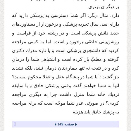
بر دیگران برترى
دارد. مثال دیگر: اگر شما دسترسى به پزشكى دارید كه
داراى سى سال تجربه پزشكى و برخوردار از دستاوردهاى
جدید دانش پزشكى است و در رشته خود از فراست و
روشن‌بینى خاصّى برخوردار است، اما به كسى مراجعه
كردید كه دانشجوى پزشكى است و یا تازه مدرك دكترى
گرفته و مطبّ باز كرده است و اشتباهى شما را درمان
كرد و در نتیجه نه تنها بیمارى‌تان درمان نشد، بلكه تشدید
نیز گشت؛ آیا شما در پیشگاه عقل و عقلا محكوم نیستید؟
آنها به شما خواهند گفت وقتى پزشكى حاذق و با سابقه
نزدیك خانه شما منزل داشت چرا به دیگرى مراجعه
كردى؟ در صورتى عذر شما موجّه است كه براى مراجعه
به پزشك حاذق باید هزینه
﴿ صفحه 149 ﴾