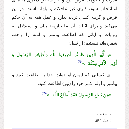
او انتخاب شود، كارى غیر عاقلانه و ابلهانه است. در این
فرض و گزینه كسى تردید ندارد و عقل همه به آن حكم
مى‌كند و براى اثبات آن ما نیازمند بیان و استدلال به
روایات و آیاتى كه اطاعت پیامبر و ائمه را واجب
شمرده‌اند نیستیم؛ از قبیل:
«یَا اَّیُّهَا الَّذِینَ ءَامَنُوا أَطِیعُوا اللَّهَ وَأَطِیعُوا الرَّسُولَ وَ
(1)
أُوْلِى الاَْمْرِ مِنْكُمْ...»
اى كسانى كه ایمان آورده‌اید، خدا را اطاعت كنید و
پیامبر و اولواالامر خود را (نیز) اطاعت كنید.
(2)
«مَنْ یُطِعِ الرَّسُولَ فَقَدْ أَطَاعَ اللَّهَ...»
1. نساء/ 59.
2. همان/ 80.