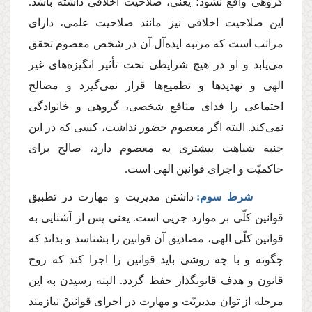
گروهى واقع نشود؛ یعنى، صلاحیت اخلاقى داشته باشد.
این صلاحیت اخلاقى نیز مانند صلاحیت علمى، داراى
مراتب است كه مرتبه ایده‌آل آن در شخص معصوم تحقق
مى‌یابد و او در هیچ شرایطى تحت تأثیر انگیزه‌هاى غیر
الهى و تهدیدها و تطمیع‌ها قرار نمى‌گیرد و مصالح
اجتماعى را فداى منافع شخصى، گروهى و خانوادگى
نمى‌كند. البته اگر معصوم حضور نداشت، كسى كه در این
جنبه شباهت بیشترى به معصوم دارد، صالح براى
حاكمیّت و اجراى قوانین الهى است.
شرط سوم:
داشتن مدیریت و مهارت در تطبیق
قوانین كلّى بر موارد جزیى است. یعنى پس از آشنایى به
قوانین كلّى الهى، مصادیق آن قوانین را بشناسد و بداند كه
چگونه و با چه روشى باید قوانین را اجرا كند كه روح
قانون و هدف قانونگذار حفظ گردد. البته رسیدن به این
مرحله از توان مدیریّت و مهارت در اجراى قوانینْ نیازمند