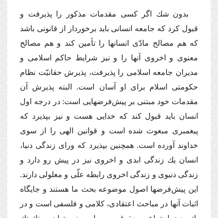
بدون شك اگر كسى مقدمات مذكور را پذیرفت و
قبول كرد كه جامعه انسانى باید برخوردار از قانونى باشد
كه هم مصالح مادّى انسانها را تأمین كند و هم مصالح
معنوى و اخروى آنها را و نیز شرایط حاكم اسلامى و
مدیران جامعه اسلامى را پذیرفت، پذیرش حقانیّت نظام
حكومتى اسلام براى او آسان است. البته پذیرش آن
مقدمات خود مبتنى بر پیش‌فرضهایى است: در درجه اول
انسان باید قبول كند كه خدایى هست و نیز بپذیرد كه
پیغمبرى مبعوث شده است و قوانین الهى را از سوى
خداوند آورده است. همچنین بپذیرد كه وراى زندگى دنیا،
انسان یك زندگى ابدى و اخروى نیز در پیش رو دارد و
زندگى دنیوى و زندگى اخروى رابطه علّى و معلولى دارند.
این پیش‌فرضها اصول موضوعه بحث ما هستند و جایگاه
اثبات آنها در مباحث اعتقادى، كلامى و فلسفى است و در