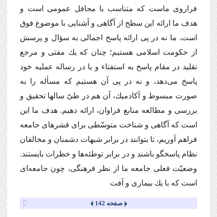
فراروى ماست كه متناسب با محافل عمومى است و
هدف ما ارائه این سطح از آگاهى و آشنایى با موضوع فوق
است. ما نه در پى ارائه پاسخ اجمالى به سؤال و پرسش
از حكومت اسلامى هستیم؛ چنان كه یك مفتى و مرجع
تقلید در مقام پاسخ به استفتاء و یا در رساله عملیه خود
پاسخ مى‌دهد، و نه در پى آن هستیم كه مسأله را به
صورت مبسوط و آكادمیك، آن هم در طىّ سالها تحقیق و
بررسى و مطالعه منابع فراوان، ارائه دهیم. هدف ما این
است كه آگاهى و شناخت متوسّطى براى قشرهاى جامعه
فراهم آوریم، تا بتوانند در برابر شبهات دشمنان و مخالفان
نظام پاسخگو باشند و در برابر توطئه‌ها و خطرات بایستند.
وضعیّت فعلى جامعه ما از نظر فرهنگى، چون جامعه‌اى
است كه با یك بیمارى و آفت
﴿ صفحه 142 ﴾