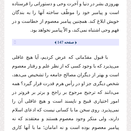
بهروزى بشر در دنیا و آخرت وحى و دستوراتى را فرستاده
است و پیامبر خود را موظّف ساخته آنها را به بندگان
خویش ابلاغ كند. همچنین پیامبر معصوم از خطاست و در
فهم وحى اشتباه نمى‌كند، و الاّ پیامبر نخواهد بود.
﴿ صفحه 147 ﴾
با قبول مقدّماتى كه عرض كردیم، آیا هیچ عاقلى
مى‌پذیرد كه با وجود كسى كه از نظر علم و رفتار معصوم
است و بهتر از دیگران مصالح جامعه را تشخیص مى‌دهد،
شخص دیگرى جز او در رأس هرم قدرت قرار گیرد؟ همه
مى‌دانند كه ترجیح مرجوح بر راجح و برتر بر فروتر در
امور اختیارى قبیح و ناپسند است و هیچ عاقلى آن را
نمى‌پذیرد. روى سخن ما با كسانى نیست كه ادعاى اسلام
دارند، ولى منكر وجود معصوم هستند و معتقدند كه نه
پیامبر معصوم بوده است و نه امامان؛ ما با آنها كارى