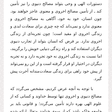
دستورات الهى و وحى بتواند مصالح دنیوى را نیز تأمین
كند ـ از تأمین مصالح اخروى و معنوى عاجز خواهند بود.
چون انسان، خود به خود، آگاهى به مصالح اخروى و
معنوى ندارد و نمى‌داند كه چه چیزى براى سعادت ابدى و
زندگى اخروى او مفید است؛ چون تجربه‌اى از زندگى
اخروى ندارد. بر فرض كه انسان بتواند از تجارب دنیوى
دیگران استفاده كند و راه زندگى دنیایى خویش را برگزیند،
اما نسبت به زندگى اخروى نه خود تجربه دارد و نه تجربه
دیگران در اختیار او قرار گرفته است و از این رو نمى‌تواند
از پیش خود راهى براى زندگى سعادت‌مندانه آخرت پیش
گیرد.
با توجه به آنچه عرض كردیم، مشخص مى‌گردد كه
مصالح دنیوى و اخروى تنها توسط خداوند و كسانى كه از
علوم الهى بهره دارند تأمین مى‌گردد؛ و قانونى باید بر
جامعه حاكم باشد كه از سوى خداوند متعال ارائه شده