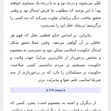
تلقّى مى‌شوند و درجه نود و نه با درجه یك مساوى خواهند
بود؛ با این توجیه كه مطلوب ما فرض ایده‌آل بود و وقتى
تحقق نیافت، دیگر برایمان تفاوت نمى‌كند كه چه كسى را
برگزینیم! بى‌شك عقل این را نمى‌پذیرد.
بنابراین، بر اساس حكم قطعى عقل كه فهم هر
عاقلى بر آن گواهى مى‌دهد، وقتى عملا تحقق شكل
ایده‌آل حكومت اسلامى ممكن نبود و دسترسى به معصوم
و شخص برخوردار از عالى‌ترین مراتبْ جهت ولایت و
حكومت مستقیم بر مردم نداشتیم، كسى صلاحیت
حكومت بر مسلمانان را دارد كه در برخوردارى از سه
شرط اساسى علم، تقوا و مدیریّت، برتر
﴿ صفحه 150 ﴾
از دیگران و اشبه به معصوم است؛ یعنى، كسى كه
شناخت او به قوانین بیش از دیگران است، تقوا و عدالتش