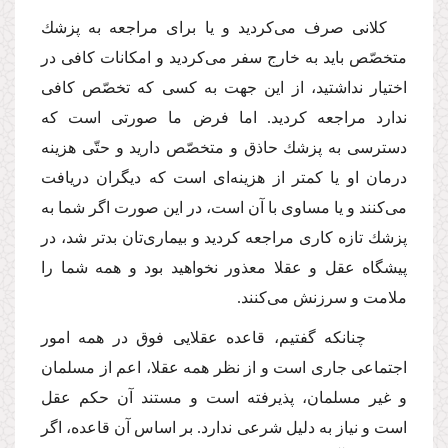
كلانى صرف مى‌كردید و یا براى مراجعه به پزشك
متخصّص باید به خارج سفر مى‌كردید و امكانات كافى در
اختیار نداشتید، از این جهت به كسى كه تخصّص كافى
ندارد مراجعه كردید. اما فرض ما صورتى است كه
دسترسى به پزشك حاذق و متخصّص دارید و حتّى هزینه
درمان او یا كمتر از هزینه‌اى است كه دیگران دریافت
مى‌كنند و یا مساوى با آن است، در این صورت اگر شما به
پزشك تازه كارى مراجعه كردید و بیمارى‌تان بدتر شد، در
پیشگاه عقل و عقلا معذور نخواهید بود و همه شما را
ملامت و سرزنش مى‌كنند.
چنانكه گفتیم، قاعده عقلایى فوق در همه امور
اجتماعى جارى است و از نظر همه عقلا، اعم از مسلمان
و غیر مسلمان، پذیرفته است و مستند آن حكم عقل
است و نیاز به دلیل شرعى ندارد. بر اساس آن قاعده، اگر