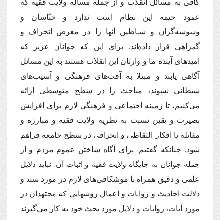
كافى به مسائل انقلاب و از جمله مسأله ولایت فقیه كه
عمود خیمه این نظام است ندارد و خنّاسان و
وسوسه‌گران و شیاطین آنها را در معرض انحراف و
گمراهى قرار داده‌اند. براى این كه جوانان عزیز كه
امیدهاى آینده ما و وارثان این انقلاب هستند به این مسائل
آگاهى یابند و مبتلا به آفت‌هاى فرهنگى و آسیب‌هاى
شیطانى نشوند، مباحث را در سطح متوسطى ارائه
مى‌كنیم، تا زمینه اجتماعى و فرهنگى لازم براى افزایش
بصیرت و یقین نسبت به نظریه ولایت فقیه و مبارزه و
مقابله با افكار التقاطى و انحرافى در سطح جامعه فراهم
شود. چنانكه گفتیم، براى آگاه ساختن عموم مردم و از
جمله جوانان به جایگاه ولایت فقیه و اثبات آن، نباید دلایل
علمى و دقیق همراه با موشكافى‌هاى لازم در مورد سند و
دلالت احادیث و روایات و اعمال روشهایى كه مجتهدان در
مورد آیات، روایات و دلایل مورد بحث خود به كار مى‌گیرند