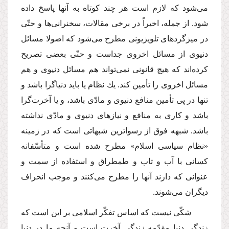
مى‌شود كه لازم است هر چند كوتاه به آنها پاسخ داده
شود. از جمله، اخیراً در برخى مقالات، سخنرانى‌ها و حتّى
در میزگردهاى تلویزیونى مطرح مى‌شود كه اصولا مسائل
دنیوى از مسائل اخروى جداست و حتّى بعضى تصریح
كرده‌اند كه هیچ قانونى نمى‌تواند هم مسائل دنیوى و هم
مسائل اخروى را تأمین كند. یك نظام یا باید دنیاگرا باشد و
تنها در پى تأمین منافع دنیوى و مادّى باشد، و یا آخرت‌گرا
باشد و كارى به منافع و نیازهاى دنیوى و مادّى نداشته
باشد. شبهه فوق از رسواترین شبهاتى است كه در زمینه
«نظام سیاسى اسلام» مطرح شده است و متأسّفانه
كسانى با آب و تاب و طمطراق و استفاده از سمت و
عنوانى كه دارند آنها را مطرح مى‌كنند و موجب انحراف
دیگران مى‌شوند.
شكّى نیست كه اساس تفكّر اسلامى بر این است كه
زندگى دنیا مقدّمه زندگى آخرت است و آنچه ما در دنیا