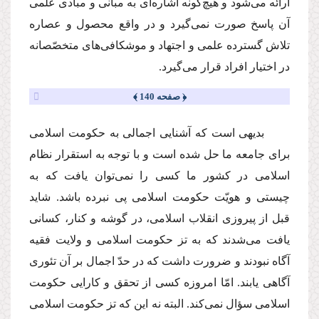
ارائه مى‌شود و هیچ‌گونه اشاره‌اى به مبانى و مبادى علمى
آن پاسخ صورت نمى‌گیرد و در واقع محصول و عصاره
تلاش گسترده علمى و اجتهاد و موشكافى‌هاى متخصّصانه
در اختیار افراد قرار مى‌گیرد.
﴿ صفحه 140 ﴾
بدیهى است كه آشنایى اجمالى به حكومت اسلامى
براى جامعه ما حل شده است و با توجه به استقرار نظام
اسلامى در كشور ما كسى را نمى‌توان یافت كه به
چیستى و هویّت حكومت اسلامى پى نبرده باشد. شاید
قبل از پیروزى انقلاب اسلامى، در گوشه و كنار، كسانى
یافت مى‌شدند كه به تز حكومت اسلامى و ولایت فقیه
آگاه نبودند و ضرورت داشت كه در حدّ اجمال بر آن تئورى
آگاهى یابند. امّا امروزه كسى از تحقق و كارایى حكومت
اسلامى سؤال نمى‌كند. البته نه این كه تز حكومت اسلامى