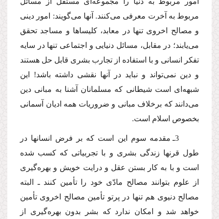
امور مربوط به دنیا را مجموعه‌اى مستقل از مسائل
مربوط به آخرت معرفى مى‌كنند. آنها مى‌گویند: امور دینى
و مصالح اخروى تنها در معابد، كلیساها و مساجد تحقق
مى‌یابند؛ در مقابل، مسائل دنیایى و اجتماعى تنها در سایه
تفكر انسانى و با استفاده از تجارب بشرى قابل حل هستند
و دین نمى‌تواند و نباید در آنها نقشى داشته باشد! این
شبهه‌اى است شیطانى كه مسلمانان آشنا به مبانى دین
مى‌دانند كه برخلاف مبانى و ضروریات همه ادیان آسمانى
بخصوص اسلام است.
3ـ مقدمه سوم این است كه بر فرض انسانها در
طول قرنها زندگى بشرى و با تجربیاتى كه كسب شده
است و با به كار بستن عقل و درایت خویش و بهره‌گیرى
از علوم بتوانند مصالح مادّى خود را تأمین كنند ـ البته
مصالح دنیوى هم تنها در پرتو تأمین مصالح اخروى تأمین
خواهد شد و امكان ندارد كه بشر بدون بهره‌گیرى از