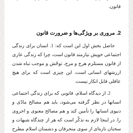
قانون.
2. مرورى بر ویژگى‌ها و ضرورت قانون
حاصل بخش اول این است كه: 1. انسان براى زندگى
اجتماعى خویش نیازمند قانون است، چرا كه زندگى عارى
از قانون مستلزم هرج و مرج، توحّش و موجب تباه شدن
ارزشهاى انسانى است، این چیزى است كه براى هیچ
عاقلى قابل انكار نیست.
2. از دیدگاه اسلام، قانونى كه براى زندگى اجتماعى
انسانها در نظر گرفته مى‌شود، باید هم مصالح مادّى و
دنیوى انسانها را تأمین كند و هم مصالح معنوى و اخروى
را. در اینجا لازم به تذكّر است كه هر از چندگاه شبهات و
سخنان تازه‌اى از سوى منحرفان و دشمنان اسلام مطرح