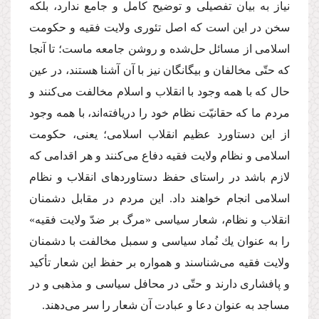
نیاز به بیان تفصیلى و توضیح كامل و جامع ندارد، بلكه
سخن در این است كه اصل تئورى ولایت فقیه و حكومت
اسلامى از مسائل حل‌شده و روشن جامعه ماست؛ تا آنجا
كه حتّى مخالفان و بیگانگان نیز با آن آشنا هستند، در عین
حال كه با همه وجود با انقلاب و اسلام مخالفت مى‌كنند و
مردم ما كه حقانیّت نظام خود را دریافته‌اند، با همه وجود
از این دستاورد عظیم انقلاب اسلامى؛ یعنى، حكومت
اسلامى و نظام ولایت فقیه دفاع مى‌كنند و هر اقدامى كه
لازم باشد در راستاى حفظ دستاوردهاى انقلاب و نظام
اسلامى انجام خواهند داد. این مردم در مقابل دشمنان
انقلاب و نظام، شعار سیاسى «مرگ بر ضدّ ولایت فقیه»
را به عنوان یك نُماد سیاسى و سمبل مخالفت با دشمنان
ولایت فقیه مى‌شناسند و همواره بر حفظ این شعار تأكید
و پافشارى دارند و حتّى در محافل سیاسى و مذهبى و در
مساجد به عنوان دعا و عبادت آن شعار را سر مى‌دهند.