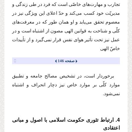
تجارب و مهارت‌هاى خاصّى است كه فرد در طى زندگى و
مدیریّت خود كسب مى‌كند و حدّ اعلاى این ویژگى نیز در
معصوم تحقق مى‌یابد و او همان طور كه در معرفت‌هاى
كلّى و شناخت به قوانین الهى مصون از اشتباه است و در
عمل نیز تحت تأثیر هواى نفس قرار نمى‌گیرد و از تأییدات
خاصّ الهى
﴿ صفحه 146 ﴾
برخوردار است، در تشخیص مصالح جامعه و تطبیق
موارد كلّى بر موارد خاص نیز دچار انحراف و اشتباه
نمى‌شود.
4. ارتباط تئورى حكومت اسلامى با اصول و مبانى
اعتقادى