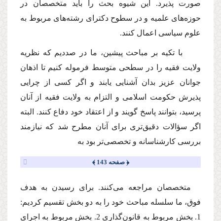
صورت پذیرد. این شیوه بحث را باید متخصصان در
حوزه‌هاى علمیه و در سطوح دكتراى رشته‌هاى مربوط به
علوم سیاسى اعمال كنند.
با تكیه بر مباحث پیشین، ما در صددیم كه نظریه
ولایت فقیه را در سطحى متوسط فرموله كنیم تا اذهان
جوانان عزیز بدان آشنایى یابند و اگر كسى از چرایى
پذیرش حكومت اسلامى و التزام به ولایت فقیه از آنان
پرسید، بتوانند پاسخ گویند و از اعتقاد خود دفاع كنند. البته
اگر سؤالات دقیق‌ترى براى آنان مطرح شد كه نیازمند
بررسى كارشناسانه و تخصصى‌تر بود به
﴿ صفحه 143 ﴾
متخصصان مراجعه مى‌كنند. براى رسیدن به هدف
فوق، ما سلسله مباحث خود را به دو بخش تقسیم كردیم:
1. بخش مربوط به قانون‌گذارى 2. بخش مربوط به اجراى