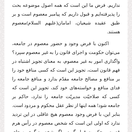
نداریم. فرض ما این است كه همه اصول موضوعه بحث
را پذیرفته‌ایم و قبول داریم كه پیامبر معصوم است و بر
طبق عقیده شیعیان، امامان
(علیهم السلام)
معصوم
هستند.
اكنون با فرض وجود و حضور معصوم در جامعه،
مى‌توان حكومت و اجراى قانون را به غیر معصوم سپرد؟
واگذارى امور به غیر معصوم، به معناى تجویز اشتباه در
فهم قانون است، تجویز این است كه كسى منافع خود را
بر منافع و مصالح جامعه مقدّم بدارد و منافع جامعه را
فداى منافع و خواسته‌هاى خود كند، تجویز این است كه
كسى كه صلاحیّت مدیریّت جامعه را ندارد، حاكم بر
جامعه شود! همه اینها از نظر عقل محكوم و مردود است.
بنابر این، با فرض وجود معصوم هیچ عاقلى در این تردید
ندارد كه اولى این است كه شخص معصوم در رأس هرم
قدرت و حكومت قرار گیرد و اگر شخص دیگرى به جاى