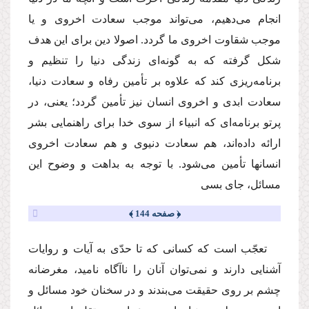
انجام مى‌دهیم، مى‌تواند موجب سعادت اخروى و یا
موجب شقاوت اخروى ما گردد. اصولا دین براى این هدف
شكل گرفته كه به گونه‌اى زندگى دنیا را تنظیم و
برنامه‌ریزى كند كه علاوه بر تأمین رفاه و سعادت دنیا،
سعادت ابدى و اخروى انسان نیز تأمین گردد؛ یعنى، در
پرتو برنامه‌اى كه انبیاء از سوى خدا براى راهنمایى بشر
ارائه داده‌اند، هم سعادت دنیوى و هم سعادت اخروى
انسانها تأمین مى‌شود. با توجه به بداهت و وضوح این
مسائل، جاى بسى
﴿ صفحه 144 ﴾
تعجّب است كه كسانى كه تا حدّى به آیات و روایات
آشنایى دارند و نمى‌توان آنان را ناآگاه نامید، مغرضانه
چشم بر روى حقیقت مى‌بندند و در سخنان خود مسائل و