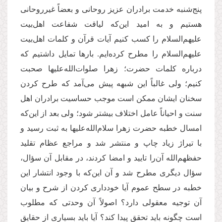
پنج‌شنبه خدمت برادران عزیز روحانی و بعضاً غیرروحانی
هستیم و به امید این‌که لیاقت شفاعت اهل‌بیت
علیهم‌السلام را کسب کنیم آیات قرآن و کلمات اهل‌بیت
علیهم‌السلام را مطرح کرده‌ایم. بارها تمایل داشتیم که
درباره کلمات حضرت؛ زهرا صلوات‌الله‌علیها صحبت
کنیم؛ ولی غالباً این شبهه پیش می‌آمد که طرح کردن
سخنان ایشان ممکن است موجب حساسیت برادران اهل
سنت و احیاناً عامل اختلاف بیشتر شود؛ ولی بعد از این‌که
امسال خطبه حضرت زهرا سلام‌الله‌علیها به ثبت رسید و
با تیراژ زیاد چاپ و منتشر شد و مراجع عظام تقلید
حفظهم‌الله آن‌را تایید و امضا کردند، در مقابل آن سؤال،
سؤال دیگری مطرح شد و آن این‌که با وجود انتشار این
خطبه در سطح عموم آیا خودداری کردن از شرح و بیان
آن توجیه معقولی دارد؟ اصولاً آن وحدتی که مطلوب
است چگونه باید تحقق پیدا کند؟ آیا باید بسیاری از حقایق