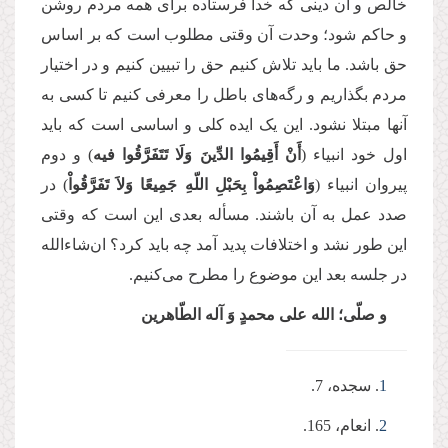
خالص و آن دینی که خدا فرستاده برای همه مردم روشن
و حاکم شود؛ وحدت آن وقتی مطلوب است که بر اساس
حق باشد. ما باید تلاش کنیم حق را تبیین کنیم و در اختیار
مردم بگذاریم و رگه‌های باطل را معرفی کنیم تا کسی به
آنها مبتلا نشود. این یک ایده کلی و اساسی است که باید
اول خود انبیاء (
أَنْ أَقِیمُوا الدِّینَ وَلَا تَتَفَرَّقُوا فیه
) و دوم
پیروان انبیاء (
وَاعْتَصِمُواْ بِحَبْلِ اللّهِ جَمِیعًا وَلاَ تَفَرَّقُواْ
) در
صدد عمل به آن باشند. مسأله بعدی این است که وقتی
این طور نشد و اختلافات پدید آمد چه باید کرد؟ ان‌شاءالله
در جلسه بعد این موضوع را مطرح می‌کنیم.
و صلّی؛ الله ‌علی محمدٍ وَ آله الطّاهرین
1
. سجده، 7.
2
. انعام، 165.