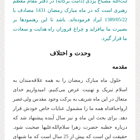
آیت‌الله مصباح یزدی (دامت بركاته) در دفتر مقام معظم
رهبری است كه در ماه مبارک رمضان 1431 مصادف با
1389/05/22
ایراد فرموده‌اند. باشد تا این رهنمودها بر
بصیرت ما بیافزاید و چراغ فروزان راه هدایت و سعادت
ما قرار گیرد.
وحدت و اختلاف
مقدمه
حلول ماه مبارک رمضان را به همه علاقه‌مندان به
اسلام تبریک و تهنیت عرض می‌کنیم. امیدواریم خدای
متعال در این ماه شریف به برکت وجود مقدس ولی‌عصر
ارواحنافداه همه ما را مشمول عنایات خاص خودش قرار
دهد. برای بحث این ماه و نیز سال آینده پیشنهاد شد که
درباره خطبه حضرت زهرا سلام‌الله‌علیها صحبت شود.
حقیقت این است که بیش از 25 سال است که ما شبهای