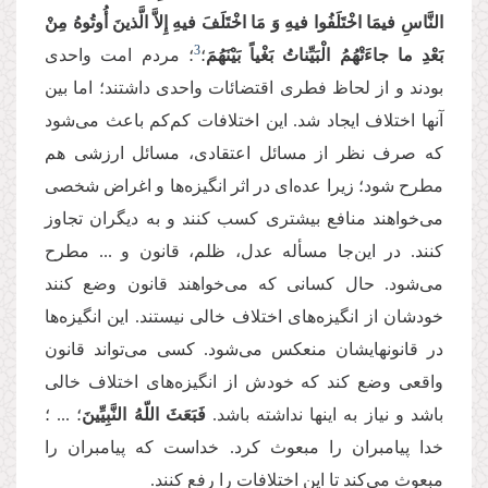
النَّاسِ فیمَا اخْتَلَفُوا فیهِ وَ مَا اخْتَلَفَ فیهِ إِلاَّ الَّذینَ أُوتُوهُ مِنْ
3
بَعْدِ ما جاءَتْهُمُ الْبَیِّناتُ بَغْیاً بَیْنَهُم‏َ
؛
؛ مردم امت واحدی
بودند و از لحاظ فطری اقتضائات واحدی داشتند؛ اما بین
آنها اختلاف ایجاد شد. این اختلافات کم‌کم باعث می‌شود
که صرف نظر از مسائل اعتقادی، مسائل ارزشی هم
مطرح شود؛ زیرا عده‌ای در اثر انگیزه‌ها و اغراض شخصی
می‌خواهند منافع بیشتری کسب کنند و به دیگران تجاوز
کنند. در این‌جا مسأله عدل، ظلم، قانون و ... مطرح
می‌شود. حال کسانی که می‌خواهند قانون وضع کنند
خودشان از انگیزه‌های اختلاف خالی نیستند. این انگیزه‌ها
در قانونهایشان منعکس می‌شود. کسی می‌تواند قانون
واقعی وضع کند که خودش از انگیزه‌های اختلاف خالی
باشد و نیاز به اینها نداشته باشد.
فَبَعَثَ اللّهُ النَّبِیِّینَ
؛ ... ؛
خدا پیامبران را مبعوث کرد. خداست که پیامبران را
مبعوث می‌کند تا این اختلافات را رفع کنند.