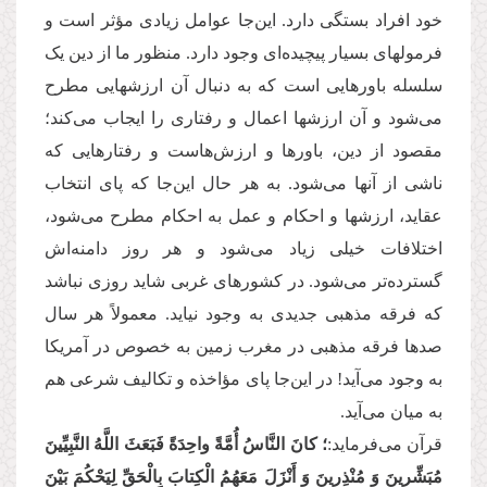
خود افراد بستگی دارد. این‌جا عوامل زیادی مؤثر است و
فرمولهای بسیار پیچیده‌ای وجود دارد. منظور ما از دین یک
سلسله باورهایی است که به دنبال آن ارزشهایی مطرح
می‌شود و آن ارزشها اعمال و رفتاری را ایجاب می‌کند؛
مقصود از دین، باورها و ارزش‌هاست و رفتارهایی که
ناشی از آنها می‌شود. به هر حال این‌جا که پای انتخاب
عقاید، ارزشها و احکام و عمل به احکام مطرح می‌شود،
اختلافات خیلی زیاد می‌شود و هر روز دامنه‌اش
گسترده‌تر می‌شود. در کشورهای غربی شاید روزی نباشد
که فرقه مذهبی جدیدی به وجود نیاید. معمولاً هر سال
صدها فرقه مذهبی در مغرب زمین به خصوص در آمریکا
به وجود می‌آید! در این‌جا پای مؤاخذه و تکالیف شرعی هم
به میان می‌آید.
قرآن می‌فرماید:
؛ كانَ النَّاسُ أُمَّةً واحِدَةً فَبَعَثَ اللَّهُ النَّبِیِّینَ
مُبَشِّرینَ وَ مُنْذِرینَ وَ أَنْزَلَ مَعَهُمُ الْكِتابَ بِالْحَقِّ لِیَحْكُمَ بَیْنَ