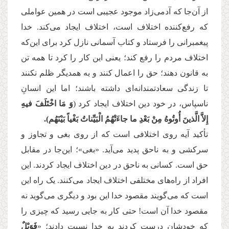
از آن‌جا که آدمی‌زاد موجود عجیبی است در همین عواملی
که رفع‌کننده اختلاف است، اختلاف ایجاد می‌کند. خدا
پیغمبرانی را فرستاد و کتاب آسمانی نازل کرد برای این‌که
اختلاف مردم را رفع کند؛ یعنی این کار را کرد تا همه تن
به قانون دهند؛ حق را اعمال کنند و به همدیگر ظلم نکنند
تا زندگی سعادتمندانه‌ای داشته باشند؛ اما این انسانِ
ناسپاس، در خود دین اختلاف ایجاد کرد (
وَ مَا اخْتَلَفَ فیهِ
إِلاَّ الَّذینَ أُوتُوهُ مِنْ بَعْدِ ما جاءَتْهُمُ الْبَیِّناتُ بَغْیاً بَیْنَهُم).
تأکید آیه روی اختلافی است که از روی بغی و تجاوز و
سرکشی و به ناحق پدید می‌آید. «بغی»؛ این‌جا در مقابل
حق است. کسانی به ناحق در دین اختلاف ایجاد کردند. این
افراد از راه‌های مختلفی اختلاف ایجاد می‌کنند. یک راه این
است که می‌گویند مقصود خدا این بود و دیگری می‌گوید نه
مقصود خدا آن است! حتی کار به جایی رسید که چیزی را
که خودشان درست کردند به خدا نسبت دادند؛ «
فَوَیْلٌ