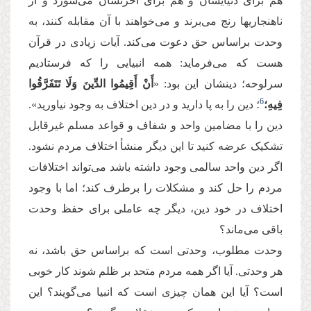
هم برای دنیایشان و هم برای آخرتشان می‌سوزد و از
ناهنجاریها رنج می‌برند و می‌خواهند با آن مقابله کنند، به
وحدت براساس حق دعوت می‌کند. آیات زیادی در قرآن
هست که می‌فرماید: همه انبیایی را که فرستادیم
سرلوحه؛ دینشان این بود: «
أَنْ أَقِیمُوا الدِّینَ وَلَا تَتَفَرَّقُوا
6
فِیهِ؛
؛ دین را به پا دارید و در دین اختلاف به وجود نیاورید».
دین را با مضامین واحد و شفاف و قواعد مسلم غیرقابل
تشکیک عرضه کنید تا این دیگر منشأ اختلاف مردم نشود.
اگر دین واحد سالمی وجود داشته باشد می‌تواند اختلافات
مردم را حل کند و مشکلات را برطرف کند؛ اما با وجود
اختلاف در خود دین، دیگر چه عاملی برای حفظ وحدت
باقی می‌ماند؟
وحدت مطلوب، وحدتی است که براساس حق باشد، نه
هر وحدتی. آیا اگر همه مردم متحد بر ظلم شوند کار خوبی
است؟ آیا این همان چیزی است که انبیا می‌گویند؟ این