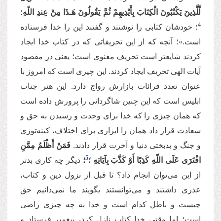
لِّلَّذِینَ یَكْتُبُونَ الْكِتَابَ بِأَیْدِیهِمْ ثُمَّ یَقُولُونَ هَـذَا مِنْ عِندِ اللّهِ
؛
4
؛ خودشان کتابی را نوشتند و گفتند این را خدا فرستاده
است.»؛ آنچه که از این تحریفاتی که در کتاب خدا ایجاد
کردند شایعتر است تحریف معنوی است؛ یعنی در مقصود
آیات الهی تحریف ایجاد کردند. این چیزی است که امروز با
عنوان تعدد قرائات بازارش رواج دارد. این هنر جناب
ابلیس است که این چنین شاگردانی را پرورش داده است
که همان چیزی را که خدا برای وحدت و رسیدن به حق و
سعادت قرار داد همان را ابزاری برای اختلاف، کینه‌توزی
و جنگ و بدبختی دنیا و آخرت قرار دادند.
فَمَنْ أَظْلَمُ مِمَّنِ
5
افْتَرَى عَلَى اللّهِ كَذِبًا أَوْ كَذَّبَ بِآیَاتِهِ ؛
؛
دیگر چه کاری بدتر
از این می‌توان انجام داد؟ تا قبل از نزول دین و کتاب،
عذری داشتند و می‌توانستند بگویند ما نمی‌دانیم حق
چیست و باطل کدام است و خدا به چه چیزی راضی
است؛ اما وقتی خدا کتاب نازل کرد، پیغمبر فرستاد و