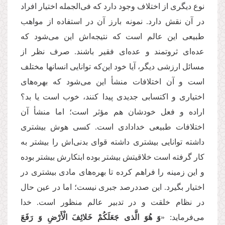
نوع دیگری از اختلاف وجود دارد که فی‌الجمله اختیار افراد
در آن نقش دارد. نمونه بارز آن در استفاده از مواهب
طبیعی این عالم است که نتیجه‌اش این می‌شود که
عده‌ای ثروتمند و عده‌ای فقیر باشند. صرف نظر از
مسائل ارزشی دیگر، آیا خود این‌که توانایی انسانها مختلف
است و آن اختلافات منشأ این می‌شود که بهره‌های
اختیاری و اکتسابی جدیدی پیدا کنند، خوب است یا بد؟
اراده و فعل خودشان هم مؤثر است؛ اما منشأ آن
اختلافات طبیعی خدادادی است. کسی هوش بیشتری
داشته توانایی بیشتری داشته قوای بدنی‌اش را بیشتر به
کار گرفته است خلاقیتش بیشتر بوده ابتکارش بیشتر بوده
و این زمینه را فراهم کرده تا بهره‌های مادی بیشتری در
اختیار بگیرد. این صددرصد جبری نیست؛ اما در عین حال
در نظام خلقت و در تدبیر عالم منظور است. خدا
می‌فرماید: «
وَ هُوَ الَّذی جَعَلَكُمْ خَلائِفَ الْأَرْضِ وَ رَفَعَ