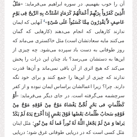
آن را خوب بفهمیم. در سوره ابراهیم می‌فرماید: «
مَثَلُ
الَّذِینَ كَفَرُواْ بِرَبِّهِمْ أَعْمَالُهُمْ كَرَمَادٍ اشْتَدَّتْ بِهِ الرِّیحُ فِی یَوْمٍ
4
عَاصِفٍ لاَّ یَقْدِرُونَ مِمَّا كَسَبُواْ عَلَى شَیْءٍ
»
آنهایی که ایمان
ندارند کارهایی که انجام می‌دهند (کارهایی که گمان
می‌کنند مایه سعادتشان است) مثل خاکستری می‌ماند که
روز طوفانی به دست باد سپرده می‌شود. چه چیزی از
این‌ها به دستشان می‌رسد؟ باد چنان این ذرات را پخش
می‌کند که هیچ اثری از آن باقی نمی‌ماند و آن‌ها قدرت
ندارند که چیزی از این‌ها را جمع کنند و برای خود نگه
دارند. چرا؟ زیرا اعمالشان براساس ایمان نبوده و از کفر
سرچشمه می‌گرفته است. در جای دیگر می‌فرماید: «
أَوْ
كَظُلُماتٍ فی‏ بَحْرٍ لُجِّیٍّ یَغْشاهُ مَوْجٌ مِنْ فَوْقِهِ مَوْجٌ مِنْ
فَوْقِهِ سَحابٌ ظُلُماتٌ بَعْضُها فَوْقَ بَعْضٍ إِذا أَخْرَجَ یَدَهُ لَمْ یَكَدْ
یَراها وَ مَنْ لَمْ یَجْعَلِ اللَّهُ لَهُ نُوراً فَما لَهُ مِنْ نُورٍ
؛ مَثَل اینان
مَثَل کسی است که در دریایی طوفانی غرق شود؛ دریایی