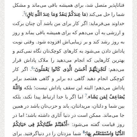
فناناپذیر متصل شد، برای همیشه باقی می‌ماند و مشکل
5
شما را حل می‌کند (
مَا عِندَكُمْ یَنفَدُ وَمَا عِندَ اللّهِ بَاقٍ
)
.
خداوند می‌فرماید: اگر کار برای من باشد آن چنان برکت
و ارزشی به آن می‌دهم که برای همیشه باقی بماند و روز
به روز رشد کند و بر زیبایی‌اش افزوده شود. وقتی نوبت
پاداش دادن می‌شود به کارهای کوچک‌تان نگاه نمی‌کنم و
بهترین کارهایی که انجام می‌دهید را ملاک پاداش قرار
6
می‌دهم:
لَنَجْزِیَنَّهُمْ أَحْسَنَ الَّذِی كَانُوا یَعْمَلُونَ
؛
. اگر کار
کوچکی انجام دهید گاهی ده برابر و گاهی هفتصد برابر
پاداش می‌دهم؛ البته این سقف پاداش نیست؛ بلکه
وَاللّهُ
7
یُضَاعِفُ لِمَن یَشَاء
.
اما اگر با خدا ارتباط پیدا نکند، بلکه
بین شما و دلتان، مریدانتان، باند و حزب‌تان باشد در همین
جا می‌ماند. ممکن است در دنیا آثاری داشته باشد؛ اما در
روز قیامت گفته می‌شود: «
أَذْهَبْتُمْ طَیِّبَاتِكُمْ فِی حَیَاتِكُمُ
8
الدُّنْیَا وَاسْتَمْتَعْتُم بِهَا؛
شما مزدتان را در دنیاگرفتید. برای