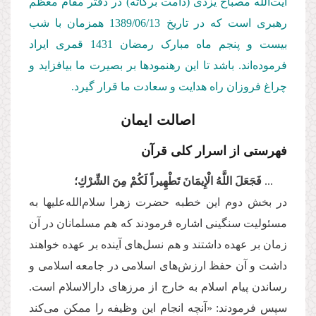
آیت‌الله مصباح یزدی (دامت بركاته) در دفتر مقام معظم
رهبری است كه در تاریخ 1389/06/13
همزمان با شب
بیست و پنجم ماه مبارک رمضان 1431 قمری ایراد
فرموده‌اند. باشد تا این رهنمودها بر بصیرت ما بیافزاید و
چراغ فروزان راه هدایت و سعادت ما قرار گیرد.
اصالت ایمان
فهرستی از اسرار کلی قرآن
...
فَجَعَلَ اللَّهُ الْإِیمَانَ تَطْهِیراً لَكُمْ مِنَ الشِّرْكِ؛
در بخش دوم این خطبه حضرت زهرا سلام‌الله‌علیها به
مسئولیت سنگینی‌ اشاره فرمودند که هم مسلمانان در آن
زمان بر عهده داشتند و هم نسل‌های آینده بر عهده خواهند
داشت و آن حفظ ارزش‌های اسلامی در جامعه اسلامی و
رساندن پیام اسلام به خارج از مرزهای دارالاسلام است.
سپس فرمودند: «آنچه انجام این وظیفه را ممکن می‌کند