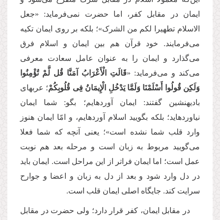
ایمان در مقابل کفر، اما حضرت نمی‌فرماید: «جعل
الاسلام تطهیرا لکم من الشرک»؛ بلکه بر روی ایمان تکیه
می‌فرمایند. خود قرآن هم بین ایمان و اسلام فرق
می‌گذارد و ایمان را به عنوان عامل سعادت معرفی
می‌کند و می‌فرماید: «
قَالَتِ الْأَعْرَابُ آمَنَّا قُل لَّمْ تُؤْمِنُوا
وَلَكِن قُولُوا أَسْلَمْنَا وَلَمَّا یَدْخُلِ الْإِیمَانُ فِی قُلُوبِكُمْ
؛ عربهاى
بادیه‏نشین گفتند: ایمان آورده‏ایم؛ بگو: شما ایمان
نیاورده‏اید؛ بلکه بگویید اسلام آورده‏ایم، و امّا ایمان هنوز
وارد قلب شما نشده است»؛ یعنی آنچه که شما فعلا
می‌گویید مربوط به زبان است و مرحله بعد هم نوبت
عمل است؛ اما ایمان فراتر از این مراحل است. ایمان باید
در دل وارد شود و بعد از دل به زبان و اعضا و جوارح
سرایت کند. جایگاه اصلی ایمان قلب است.
در مقابل ایمان، کفر قرار دارد؛ ولی حضرت در مقابل