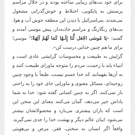
برای خود بت‌های زیبایی ساخته بودند و در خلال مراسم
پرستش به پایکوبی، اختلاط و خوش‌گذرانی مشغول
می‌شدند. بنی‌اسرائیل با دیدن این منطقه خوش آب و هوا،
بت‌های رنگارنگ و مراسم جاذبه‌دار، پیش موسی آمدند و
2
گفتند: «
یَا
مُوسَى اجْعَل لَّنَا إِلَـهًا كَمَا لَهُمْ آلِهَةٌ؛
موسی!
برای ما هم چنین خدایی درست کن».
گرایش به طبیعت و محسوسات گرایشی عادی است و
انبیاء باید با زحمت، مردم را متوجه ماورای طبیعت کنند و
به آن‌ها بفهمانند که خدا جسم نیست. طبعاً با وجود چنین
روحیه‌ای، مسائل معنوی و ماورایی جای خود را به راحتی
باز نمی‌کنند. اگر به چنین کسانی گفته شود: خدا به شما
پاداش خیر می‌دهد، گمان می‌کنند معنای این سخن این
است که باران بیشتری می‌بارد و محصولاتشان بیشتر
می‌شود. اینان عالم دیگر و بهشت خدا را جدی نمی‌گیرند.
واقعاً اگر انسان به سختی، فقر، مرض و بی‌هویتی