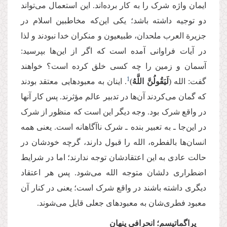
ایمان واژه شرک را به کار برده‌اند. این استعمال می‌تواند
دو توجیه داشته باشد؛ یکی این‌که مخاطبین اسلام در
جزیرة العرب ملحدان، طبیعیون و منکران خدا نبودند و لذا
در آیات فراوانی آمده است که اگر از این‌ها بپرسید:
آسمان و زمین را چه کسی خلق کرده است؟ خواهند
1
گفت: الله (
لَیَقُولُنَّ اللَّهُ
)
. اینان به معبودهایی معتقد بودند
که گمان می‌کردند آن‌ها در تدبیر عالم مؤثرند. پس کار آنها
در واقع شرک بود. وجه دیگر این است که منظور از شرک
در این‌جا ـ به تعبیر بنده ـ شرک ناآگاهانه است. یعنی همه
انسان‌ها بالفطره، الله را قبول دارند، گرچه خودشان در
حالت عادی به این اعتقادشان توجه ندارند؛ اما در شرایط
اضطراری دلشان متوجه الله می‌شود. پس هر اعتقاد
دیگری داشته باشند در واقع شرک است؛ یعنی در کنار آن
معبود فطری‌شان به معبودهای جعلی قایل می‌شوند.
پراگماتیسم؛ انحرافی پنهان