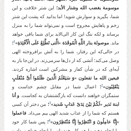
موسومة بغضب الله وشنار الأبد؛
این شتر خلافت و این
شما، بگیرید و سوارش شوید! اما بدانید که پشت این شتر
زخم و پاهایش مجروح است و نمی‌تواند شما را به منزل
برساند و لکه ننگ این کار الی‌الابد برای شما باقی خواهد
1
ماند.
موصولة بنار اللَّهِ الْمُوقَدَة «الَّتی‏ تَطَّلِعُ عَلَى الْأَفْئِدَةِ»
؛
در حالی‌که این رفتار، شما را به آتش برافروخته الهی
وصل می‌کند؛ آتشی که از دل‌ها سرمی‌زند. در این‌جا باز به
آیه‌ای که در شأن کفار و مشرکین است اشاره کردند.
فبعین الله ما تفعلون «وَ سَیَعْلَمُ الَّذینَ ظَلَمُوا أَیَّ مُنْقَلَبٍ
2
یَنْقَلِبُون‏»
؛
اعمال شما در مقابل چشم خداست و
ستمگران خواهند دانست که بازگشتشان به کجاست.
و أنا
3
ابنة نَذیر «لَكُمْ بَیْنَ یَدَیْ عَذابٍ شَدید»
؛
من دختر آن کسی
هستم که شما را از عذاب شدید الهی بیم می‌داد.
فاعملوا
4
«إِنَّا عامِلُونَ وَ انْتَظِرُوا إِنَّا مُنْتَظِرُون‏»
؛
پس شما کار خود
را انجام دهید ما هم کار خودمان را انجام خواهیم داد و