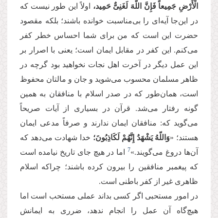
الْأَرْضِ جَمِیعاً فَإِنَّ اللَّهَ لَغَنِیٌّ حَمِید،
اولاً این طور نیست که
در این‌جا آیه‌ای را بی‌مناسبت خوانده باشند؛ بلکه مقصود
حضرت این است که من برای شما احساس خطر کفر
می‌کنم. این کفر در مقابل ایمان است؛ یعنی با اصرار بر
این عمل دیگر در آخرت اهل نجات نخواهید بود گرچه در
ظاهر مسلمان محسوب می‌شوید و جان و مالتان محفوظ
است، همان‌طور که در صدر اسلام با منافقان به همین
گونه رفتار می‌شد. قرآن در بسیاری از آیات صریحاً
می‌گوید که: منافقان ایمان ندارند و صرفاً مدعی ایمان
هستند؛ «
وَاللّهُ یَشْهَدُ إِنَّهُمْ لَكَاذِبُونَ؛
خدا شهادت می‌دهد که
7
آن‌ها دروغ می‌گویند.»
اما در هیچ جای تاریخ نیامده است
که پیغمبر منافقین را بیرون کرده باشند؛ چرا‌که اسلام
ظاهری غیر از کفر باطنی است.
در امور مستحبی اگر کسی بداند عملی مستحب است اما
هیچ‌گاه آن عمل را انجام ندهد، ضرری به ایمانش