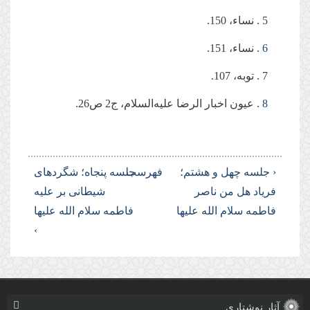
5
. نساء، 150.
6
. نساء، 151.
7
. توبه، 107.
8
. عیون اخبار الرضا علیه‌السلام، ج2 ص26.
‹ جلسه چهل و هشتم؛
فهرست
جلسه پنجاه؛ شگردهای
فریاد هل من ناصر
شیطانی بر علیه
فاطمه سلام الله علیها
فاطمه سلام الله علیها
›
آثار نوشتاری