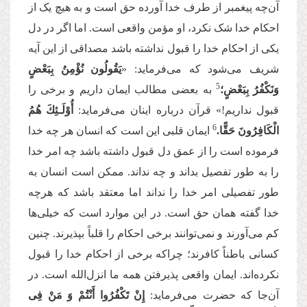
آن‌چه پیغمبر از طرف خدا آورده حق است و به هیچ یک از
احکام خدا شک نکرد، او مؤمن واقعی است. اما اگر در دل
یکی از احکام خدا را قبول نداشته باشد مصداقی از این آیه
شریف می‌شود که می‌فرماید: «
یَقُولُون‏ نُؤْمِنُ بِبَعْضٍ
5
وَنَكْفُرُ بِبَعْضٍ؛
به بعضی مطالب ایمان داریم و برخی را
قبول نداریم!» قرآن درباره اینان می‌فرماید:
أُوْلَـئِكَ هُمُ
6
الْكَافِرُونَ حَقًّا
.
ایمان قلبی این است که انسان هر چه خدا
فرموده است را از عمق دل قبول داشته باشد چه امر خدا
را به طور تفصیل بداند و چه نداند. ممکن است انسان به
طور تفصیلی امر خدا را نداند اما معتقد باشد که هرچه
خدا گفته همان حق است. در این موارد است که خیلی‌ها
کم می‌آورند و نمی‌توانند برخی احکام را قلباً بپذیرند. چنین
کسانی باطناً کافرند؛ چراکه برخی از احکام خدا را قبول
نکرده‌اند. ایمان واقعی پذیرفتن همه ما انزل‌الله است. در
آن‌جا که حضرت می‌فرماید:
إِنْ تَكْفُرُوا أَنْتُمْ وَ مَنْ فِی