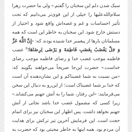
سبک شدن دلم این سخنان را گفتم.» ولی ما حضرت زهرا
سلام‌الله‌علیها را خیلی از این قوی‌تر می‌دانیم که تحت
تأثیر احساسات و غم و غصه‌اش واقع شود و اختیار از
دستش خارج شود. این سخنان به خاطر این است که همه
مسلمانان بارها از پیغمبر خدا شنیده بودند که: «
إِنَّ اللَّهَ عَزَّ
8
وَ جَلَّ یَغْضَبُ بِغَضَبِ فَاطِمَةَ وَ یَرْضَى لِرِضَاهَا؛
غضب
فاطمه موجب غضب خدا و رضای فاطمه موجب رضای
خداست.» حضرت این‌جا صریحاً می‌خواهند بگویند که:
«من نسبت به شما غضبناکم و این نشان‌دهنده آن است
که خدا بر شما غضبناک است؛ از این‌رو به دنبال این سخن
می‌فرمایند: «این رفتار، شما را به آتش جهنم می‌کشاند.»
زیرا کسی که مشمول غضب خدا باشد نجاتی از آتش
جهنم نخواهد داشت. پس اظهار این‌ سخنان نیز برای اتمام
حجت است. این فرمایش آخرین تیر ترکش برای هدایت
آن مردم بود. همه اینها به خاطر محبتی بود که حضرت به