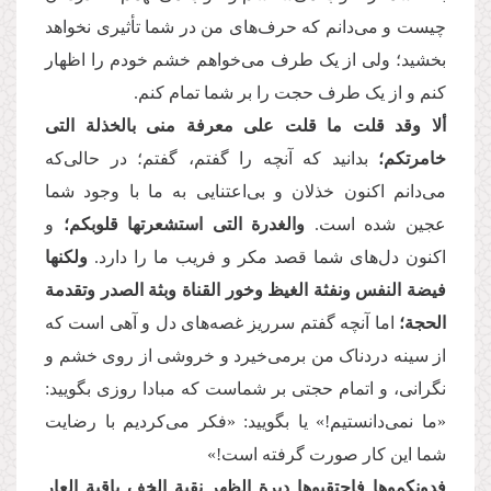
چیست و می‌دانم که حرف‌های من در شما تأثیری نخواهد
بخشید؛ ولی از یک طرف می‌خواهم خشم خودم را اظهار
کنم و از یک طرف حجت را بر شما تمام کنم.
ألا وقد قلت ما قلت
على معرفة منی بالخذلة التی
خامرتكم؛
بدانید که آنچه را گفتم، گفتم؛ در حالی‌که
می‌دانم اکنون خذلان و بی‌اعتنایی به ما با وجود شما
عجین شده است.
والغدرة التی استشعرتها قلوبكم؛
و
اکنون دل‌های شما قصد مکر و فریب ما را دارد.
ولكنها
فیضة النفس ونفثة الغیظ وخور القناة وبثة الصدر و‌تقدمة
الحجة؛
اما آنچه گفتم سرریز غصه‌های دل و آهی است که
از سینه دردناک من برمی‌خیرد و خروشی از روی خشم و
نگرانی، و اتمام حجتی بر شماست که مبادا روزی بگویید:
«ما نمی‌دانستیم!» یا بگویید: «فکر می‌کردیم با رضایت
شما این کار صورت گرفته است!»
فدونكموها فاحتقبوها دبرة الظهر نقبة الخف باقیة العار