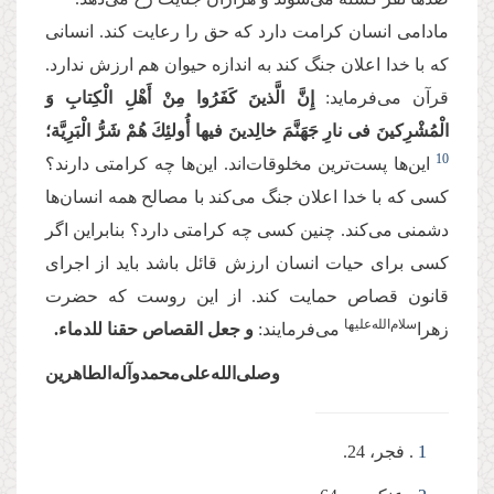
مادامی انسان کرامت دارد که حق را رعایت کند. انسانی
که با خدا اعلان جنگ کند به اندازه حیوان هم ارزش ندارد.
قرآن می‌فرماید:
إِنَّ الَّذینَ كَفَرُوا مِنْ أَهْلِ الْكِتابِ وَ
الْمُشْرِكینَ فی‏ نارِ جَهَنَّمَ خالِدینَ فیها أُولئِكَ هُمْ شَرُّ الْبَرِیَّة؛
10
این‌ها پست‌ترین مخلوقات‌اند. این‌ها چه کرامتی دارند؟
کسی که با خدا اعلان جنگ می‌کند با مصالح همه انسان‌ها
دشمنی می‌کند. چنین کسی چه کرامتی دارد؟ بنابراین اگر
کسی برای حیات انسان ارزش قائل باشد باید از اجرای
قانون قصاص حمایت کند. از این روست که حضرت
سلام‌الله‌علیها
زهرا
می‌فرمایند:
و جعل القصاص حقنا للدماء.
وصلی‌الله‌علی‌محمدوآله‌الطاهرین
1
. فجر، 24.