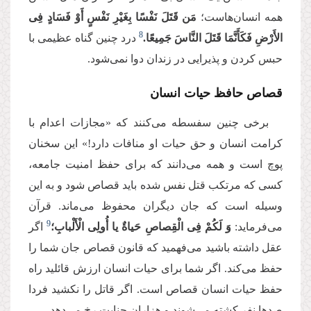
همه انسان‌هاست؛
مَن قَتَلَ نَفْسًا بِغَیْرِ نَفْسٍ أَوْ فَسَادٍ فِی
8
الأَرْضِ فَكَأَنَّمَا قَتَلَ النَّاسَ جَمِیعًا.
درد چنین گناه عظیمی با
حبس کردن و پذیرایی در زندان دوا نمی‌شود.
قصاص حافظ حیات انسان
برخی چنین سفسطه می‌کنند که «مجازات اعدام با
کرامت انسان و حق حیات او منافات دارد!» این سخنان
پوچ است و همه می‌دانند که برای حفظ امنیت جامعه،
کسی که مرتکب قتل نفس شده باید قصاص شود و به این
وسیله است که جان دیگران محفوظ می‌ماند. قرآن
9
می‌فرماید:‌
وَ لَكُمْ فِی الْقِصاصِ حَیاةٌ یا أُولِی الْأَلْبابِ؛
اگر
عقل داشته باشید می‌فهمید که قانون قصاص جان شما را
حفظ می‌کند. اگر شما برای حیات انسان ارزش قائلید راه
حفظ حیات انسان قصاص است. اگر قاتل را نکشید فردا
صدها نفر کشته می‌شوند و هزاران جنایت رخ می‌دهد.