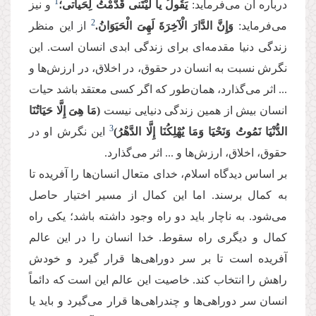
1
درباره آن می‌فرماید:
یَقُولُ یا لَیْتَنی‏ قَدَّمْتُ لِحَیاتی؛
و نیز
2
می‌فرماید:
وَإِنَّ الدَّارَ الْآخِرَةَ لَهِیَ الْحَیَوَانُ.
از این منظر
زندگی دنیا مقدمه‌ای برای زندگی ابدی انسان است. این
نگرش نسبت به انسان در حقوق، در اخلاق، در ارزش‌ها و
... اثر می‌گذارد، همان‌طور که اگر کسی معتقد باشد حیات
انسان بیش از همین زندگی دنیایی نیست
(مَا هِیَ إِلَّا حَیَاتُنَا
3
الدُّنْیَا نَمُوتُ وَنَحْیَا وَمَا یُهْلِكُنَا إِلَّا الدَّهْرُ
)
این نگرش او در
حقوق، اخلاق، ارزش‌ها و ... اثر می‌گذارد.
بر اساس دیدگاه اسلام، خدای متعال انسان‌ها را آفریده تا
به کمال برسند. اما این کمال از مسیر اختیار حاصل
می‌شود. به ناچار باید دو راه وجود داشته باشد؛ یکی راه
کمال و دیگری راه سقوط. خدا انسان را در این عالم
آفریده است تا بر سر دوراهی‌ها قرار گیرد و خودش
راهش را انتخاب کند. خاصیت این عالم این است که دائماً
انسان سر دوراهی‌ها و چندراهی‌ها قرار می‌گیرد و باید یا