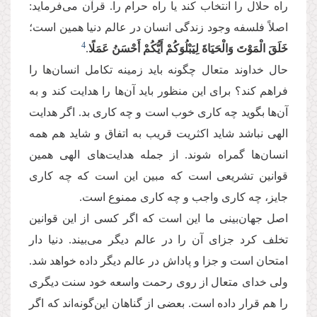
راه حلال را انتخاب کند یا راه حرام را. قرآن می‌فرماید:
اصلاً فلسفه وجود زندگی انسان در عالم دنیا همین است؛
4
خَلَقَ الْمَوْتَ وَالْحَیَاةَ لِیَبْلُوَكُمْ أَیُّكُمْ أَحْسَنُ عَمَلًا
.
حال خداوند متعال چگونه باید زمینه تکامل انسان‌ها را
فراهم کند؟ برای این منظور باید آن‌ها را هدایت کند و به
آن‌ها بگوید چه کاری خوب است و چه کاری بد. اگر هدایت
الهی نباشد شاید اکثریت قریب به اتفاق و شاید هم همه
انسان‌ها گمراه شوند. از جمله هدایت‌های الهی همین
قوانین تشریعی است که مبین این است که چه کاری
جایز، چه کاری واجب و چه کاری ممنوع است.
اصل جهان‌بینی ما این است که اگر کسی از این قوانین
تخلف کرد جزای آن را در عالم دیگر می‌بیند. دنیا دار
امتحان است و جزا و پاداش در عالم دیگر داده خواهد شد.
ولی خدای متعال از روی رحمت واسعه خود سنت دیگری
را هم قرار داده است. بعضی از گناهان این‌گونه‌اند که اگر