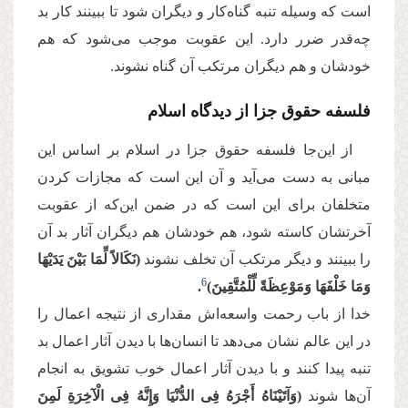
است که وسیله تنبه گناه‌کار و دیگران شود تا ببینند کار بد
چه‌قدر ضرر دارد. این عقوبت موجب می‌شود که هم
خودشان و هم دیگران مرتکب آن گناه نشوند.
فلسفه حقوق جزا از دیدگاه اسلام
از این‌جا فلسفه حقوق جزا در اسلام بر اساس این
مبانی به دست می‌آید و آن این است که مجازات کردن
متخلفان برای این است که در ضمن این‌که از عقوبت
آخرتشان کاسته شود، هم خودشان هم دیگران آثار بد آن
را ببینند و دیگر مرتکب آن تخلف نشوند
(نَكَالاً لِّمَا بَیْنَ یَدَیْهَا
6
وَمَا خَلْفَهَا وَمَوْعِظَةً لِّلْمُتَّقِینَ)
.
خدا از باب رحمت واسعه‌اش مقداری از نتیجه اعمال را
در این عالم نشان می‌دهد تا انسان‌ها با دیدن آثار اعمال بد
تنبه پیدا کنند و با دیدن آثار اعمال خوب تشویق به انجام
آن‌ها شوند
(وَآتَیْنَاهُ أَجْرَهُ فِی الدُّنْیَا وَإِنَّهُ فِی الْآخِرَةِ لَمِنَ