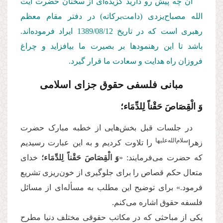
آن چه پیش رو دارید گزیده‌ای از سخنان حضرت آیت
‌الله مصباح‌یزدی (دامت‌بركاته) در دفتر مقام معظم
رهبری است كه در تاریخ 1389/08/12
ایراد فرموده‌اند.
باشد تا این رهنمودها بر بصیرت ما بیافزاید و چراغ
فروزان راه هدایت و سعادت ما قرار گیرد.
مبانی فلسفی حقوق جزای اسلامی
وَ الْقِصَاصَ حَقْناً لِلدِّمَاء؛
در جلسات قبل بخش‌هایی از خطبه مبارک حضرت
سلام‌الله‌علیها
زهرا
را تلاوت کردیم و به این عبارت رسیدیم
که حضرت می‌فرمایند: «
وَ الْقِصَاصَ حَقْناً لِلدِّمَاء؛
خدای
متعال حکم قصاص را برای جلوگیری از خون‌ریزی تشریع
فرمود.» برای توضیح این مطلب به مسأله‌ای از مسائل
فلسفه حقوق اشاره‌ می‌کنم.
یکی از مباحثی که در مکاتب حقوقی مختلف دنیا مطرح