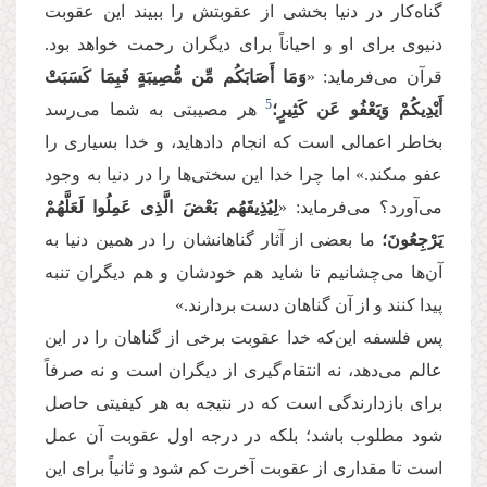
گناه‌کار در دنیا بخشی از عقوبتش را ببیند این عقوبت
دنیوی برای او و احیاناً برای دیگران رحمت خواهد بود.
قرآن می‌فرماید: «
وَمَا أَصَابَكُم مِّن مُّصِیبَةٍ فَبِمَا كَسَبَتْ
5
أَیْدِیكُمْ وَیَعْفُو عَن كَثِیرٍ؛
هر مصیبتى به شما می‌رسد
بخاطر اعمالى است كه انجام داده‏اید، و خدا بسیارى را
عفو مى‏كند.» اما چرا خدا این سختی‌ها را در دنیا به وجود
می‌آورد؟ می‌فرماید: «
لِیُذِیقَهُم بَعْضَ الَّذِی عَمِلُوا لَعَلَّهُمْ
یَرْجِعُونَ؛
ما بعضی از آثار گناهانشان را در همین دنیا به
آن‌ها می‌چشانیم تا شاید هم خودشان و هم دیگران تنبه
پیدا کنند و از آن گناهان دست بردارند.»
پس فلسفه این‌‌که خدا عقوبت برخی از گناهان را در این
عالم می‌دهد، نه انتقام‌گیری از دیگران است و نه صرفاً
برای بازدارندگی است که در نتیجه به هر کیفیتی حاصل
شود مطلوب باشد؛ بلکه در درجه اول عقوبت آن عمل
است تا مقداری از عقوبت آخرت کم شود و ثانیاً برای این