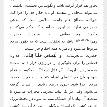
تجاوز هم قرار گرفته باشد و بگوید: من بخشیدم، دادستان
نمی‌تواند متخلف را ببخشد. او باید حکم خدا را اجرا کند.
حق‌الله مصالح عام جامعه اسلامی است که مدعی
خصوصی ندارد. در این‌جا خداست که حکم می‌کند و
حکمش هم قطعی است. فرمایش حضرت
سلام‌الله‌علیها
زهرا
ناظر به تخلفاتی است که به حقوق مردم
مربوط می‌شود و ناظر به همه احکام جزا نیست.
حضرت می‌فرمایند: «
وَ الْقِصَاصَ حَقْناً لِلدِّمَاء؛
خداوند
قصاص را برای جلوگیری از خونریزی قرار داده است.»
همه ما یقین داریم که اگر قاتل در دادگاه محکوم به اعدام
شود و ولیّ دم تقاضای اعدام کند و این حکم در حضور
مردم اجرا شود جلوی درصد زیادی از قتل‌ها گرفته
می‌شود. وقتی در یک نهاد، مجرمی مجازات می‌شود تا
مدت‌ها آن نهاد یا آن دستگاه بیمه می‌شود. در محیط بزرگ
جامعه کشتن یک انسان بی‌گناه از نظر قرآن مثل کشتن