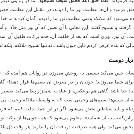
لیه فرمودند:
فلما خلق الله الخلق سبحنا فسبحوا
؛ اما در روایتی دیگ
خلق فرمود و آن‌ها عظمت نور ما را دیدند، در مقابل این عظمت خضوع 
ه می‌شود که ملائکه وقتی عظمت نور ما را دیدند گمان کردند ما خدا هست
د گرفتند و تسبیح گفتند. این معانی با آن تصور که آن نور مثل خاک و 
. آن نور، نوری است که بعد از خلقت آن، همه برکات طفیل آن است؛ حت
مالی که بنده عرض کردم قابل قبول باشد ـ نه تنها تسبیح ملائکه، بلکه 
دیار دوست
سان حس می‌کند نسیمی به روحش می‌وزد. در روایات هم آمده که: «
برای شما می‌وزاند؛ خودتان را در معرض آن نسیم‌ها قرار دهید!» 
ه یاد خدا باشد. گاهی هم برعکس، از عبادت اشمئزاز پیدا می‌کند. تف
 آن نسیم‌ها نسیم‌های رحمتی است که به واسطه ملائکه رحمت می‌و
ذیله و پلید شیاطین پخش می‌شود. اگر در این جمله دقت کنیم که فرم
ر این‌که سبب آن شمایید»، معلوم می‌شود که همه خوبی‌ها از برکت توجه
 پخش می‌کند؛ ولی همه ظرفیت دریافت آن را ندارند. هر وقت دل پاکی دا