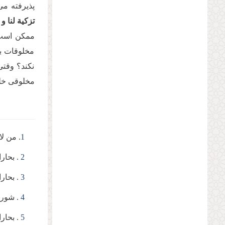
پذیرفته می
تزكیة لنا و 
ممکن است س
مخلوقات با
نکند؟ وقتی
مخلوقی خلق
1
. من لای
2
. بحارالان
3
. بحارالان
4
. شوری، 
5
. بحارانوار