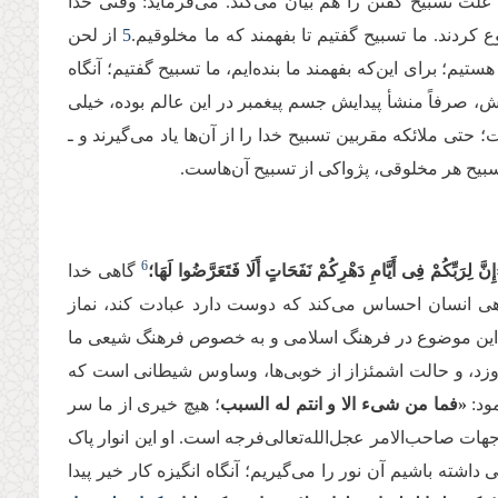
ر علت تسبیح گفتن را هم بیان می‌کند. می‌فرماید: وقتی خدا
کردند. ما تسبیح گفتیم تا بفهمند که ما مخلوقیم.
5
از لحن
یم؛ برای این‌که بفهمند ما بنده‌ایم، ما تسبیح گفتیم؛ آنگاه
آتش، صرفاً منشأ پیدایش جسم پیغمبر در این عالم بوده، خیلی
ی ملائکه مقربین تسبیح خدا را از آن‌ها یاد می‌گیرند و ـ
تسبیح هر مخلوقی، پژواکی از تسبیح آن‌هاست.
6
إِنَّ لِرَبِّكُمْ فِی أَیَّامِ دَهْرِكُمْ نَفَحَاتٍ أَلَا فَتَعَرَّضُوا لَهَا؛
گاهی خدا
گاهی انسان احساس می‌کند که دوست دارد عبادت کند، نماز
سیر این موضوع در فرهنگ اسلامی و به خصوص فرهنگ شیعی ما
زد، و حالت اشمئزاز از خوبی‌ها، وساوس شیطانی است که
ود:
«فما من شیء الا و انتم له السبب
؛ هیچ خیری از ما سر
ات صاحب‌الامر عجل‌الله‌تعالی‌فرجه است. او این انوار پاک
شته باشیم آن نور را می‌گیریم؛ آنگاه انگیزه کار خیر پیدا