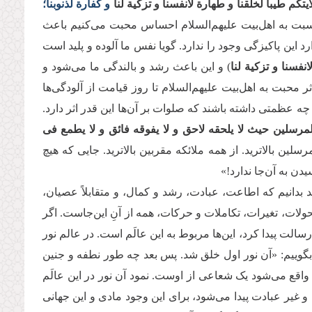
تکم طیبا لخلقنا و طهارة لانفسنا و تزکیة لنا
و کفارة لذنوبنا؛
بت به اهل‌بیت علیهم‌السلام احساس محبت می‌کنیم باعث
 این پاکیزگی وجود را ندارد. گویا نفس ما آلوده و پلید است
نفسنا و تزکیة لنا
) و این باعث رشد و بالندگی ما می‌شود و
ثر محبت به اهل‌بیت علیهم‌السلام تا روز قیامت از آلودگی‌ها
چه عظمتی داشته باشند که صلوات بر آن‌ها این قدر اثر دارد.
مرسلین حیث لا یلحقه لاحق و لا یفوقه فائق و لا یطمع فی
سلین بالاترید. از همه ملائکه مقربین بالاترید. جایی که هیچ
سیدن به آن‌جا ندارد!»
د بدانیم که اطاعت، عبادت، رشد و کمال، و متقابلاً عصیان،
ولات، تغیرات، تکاملات و حرکات، همه از آنِ این‌جاست. اگر
الت پیدا کرد، این‌ها مربوط به این عالَم است. در عالم نور
گوییم: «آن نور اول خلق شد. پس بعد چه طور نطفه و جنین
واقع می‌شود یک شعاعی از اوست. نمود آن نور در این عالَم
و غیر عبادت پیدا می‌شود، برای این وجود مادی و این جهانی