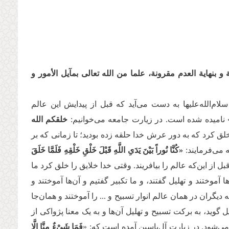
و بنهایة العدم مقرونة، علما من الله تعالى بمآیل الأمور و
لله‌علیها به دست می‌آید که قبل از پیدایش این عالم
 نامیده شده است. در زیارت جامعه می‌خوانیم:
خلقکم الله
ق کرد که به دور عرش خدا حلقه زده بودید؛ تا زمانی که بر
 می‌فرمایند:
«كُنَّا نُوراً بَیْنَ یَدَیِ اللَّهِ قَبْلَ خَلْقِ خَلْقِهِ فَلَمَّا خَلَقَ
ل از این‌که عالم را بیافریند. وقتی خدا خلایق را خلق کرد ما
ها آموختند و تهلیل گفتند، و ما تکبیر گفتیم و آن‌ها آموختند و
دیگران در همان عالم انوار تسبیح و ... را آموختند و همان‌جا
 گوید، به برکت تسبیح و تهلیل آن‌ها و به یک معنا پژواکی از
می‌شود. در زیارت آل‌یاسین آمده است که: «
فَمَا شَیْ‏ءٌ مِنَّا إِلَّا