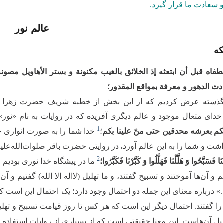
و سعادت ما قرار گیرد.
عالم نور
که
طفاه قبل أن ابتعثه إذ الخلائق بالغیب مكنونة و بستر الأهاویل مصونة 
دث الدهور و معرفة بمواقع المقدور؛
ذسته عرض کردیم که از این بخش از خطبه شریف حضرت زهرا سلام‌ا
ی متعال موجود و عالم دیگری آفریده که در روایات به نام «نور»
1
لکم بعرشه محدقین حتی منّ علینا بکم
؛
خدا شما را به صورت انواری خل
شت و شما را به این عالم آورد
.
در روایتی حضرت باقر صلوات‌الله‌علیه
2
ا فَسَبَّحُوا وَ هَلَّلْنَا فَهَلَّلُوا وَ كَبَّرْنَا فَكَبَّرُوا؛
ما در پیشگاه خدا نوری بودیم قب
 و آن‌ها آموختند و تسبیح گفتند، و ما تهلیل (لااله الا الله) گفتیم و آن‌
.» درباره معنای این جمله دو احتمال وجود دارد؛ یک احتمال این است که 
 را گفتند. احتمال دیگر این است که هر کس تا روز قیامت تسبیح و تهلیل
لیل آن‌هاست. این معنا حقیقتی است که از بسیاری از روایات استفاده 