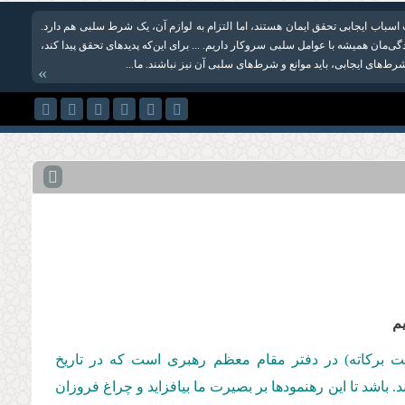
باب ایجابی تحقق ایمان هستند، اما التزام به لوازم آن، یک شرط سلبی هم دارد.
دگی‌مان همیشه با عوامل سلبی سروکار داریم. ... برای این‌که پدیدهای تحقق پیدا کند،
ط‌های ایجابی، باید موانع و شرط‌های سلبی آن نیز نباشند. ما...
»
یم
مت بركاته) در دفتر مقام معظم رهبری است كه در تاریخ
ضان 1431 قمری ایراد فرموده‌اند. باشد تا این رهنمودها بر بصیرت ما بیافزاید و چراغ فروزان