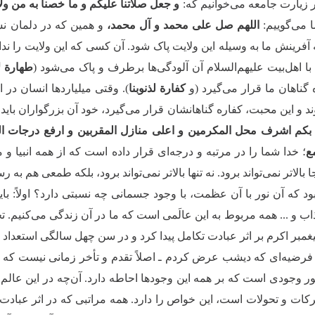
ر زیارت جامعه می‌خوانیم که:
و جعل صلاتنا علیکم و ما خصنا به من ولای
 می‌گوییم:
اللهم صل علی محمد و آل محمد،
و همین که در دلمان نس
فرینش ما به وسیله این ولایت پاک شود. آن کسی که این ولایت را ندارد
 با اهل‌بیت علیهم‌السلام آن آلودگی‌ها برطرف و پاک می‌شود (
طهارة لا
ره گناهان ما قرار می‌گیرد (و
کفارة لذنوبنا
). وقتی میلیاردها انسان در ا
 و این محبت، کفاره گناهانشان قرار می‌گیرد، خود آن بزرگواران باید 
ه بکم اشرف محل المکرمین و اعلی منازل المقربین و ارفع درجات ال
ع
؛ خدا شما را در مرتبه و درجه‌ای قرار داده است که از همه انبیا و مر
 بالاتر نمی‌تواند برود. نه تنها بالاتر نمی‌تواند برود، بلکه طمعی هم به ر
ود که آن نور با آن عظمت، با وجود جسمانی چه نسبتی دارد؟ اولاً: بای
 و ... همه مربوط به این عالَمی است که ما در آن زندگی می‌کنیم. تح
غمبر اکرم بر اثر عبادت تکامل پیدا کرد و در سن چهل سالگی استعداد رس
رضیه‌ای که دیشب عرض کردم ـ اصلاً تقدم و تأخر زمانی نیست که ب
ر وجودی است که بر همه این وجود‌ها احاطه دارد. آن‌چه در این عالم 
رکات و تحولات است، این خواص را دارد. همه مراتبی که در اثر عبادت 