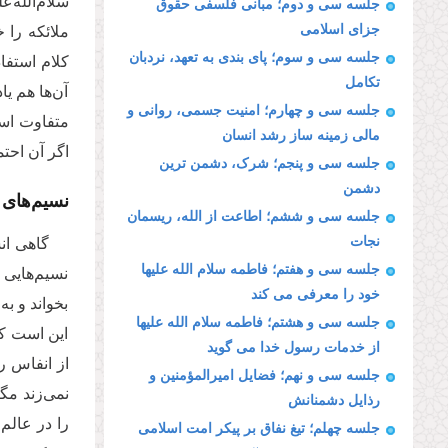
سلام‌الله‌ع
جلسه سی و دوم؛ مبانی فلسفی حقوق
جزای اسلامی
ملائکه را 
جلسه سی و سوم؛ پای بندی به تعهد، نردبان
کلام استفاد
تکامل
آن‌ها هم یا
جلسه سی و چهارم؛ امنیت جسمی، روانی و
متفاوت است
مالی زمینه ساز رشد انسان
اگر آن احت
جلسه سی و پنجم؛ شرک، دشمن ترین
دشمن
نسیم‌های 
جلسه سی و ششم؛ اطاعت از الله، ریسمان
نجات
گاهی ان
جلسه سی و هفتم؛ فاطمه سلام الله علیها
نسیم‌هایی 
خود را معرفی می کند
بخواند و ب
جلسه سی و هشتم؛ فاطمه سلام الله علیها
این است که
از خدمات رسول خدا می گوید
از انفاس ر
جلسه سی و نهم؛ فضایل امیرالمؤمنین و
نمی‌زند مگ
رذایل دشمنانش
را در عالم
جلسه چهلم؛ تیغ نفاق بر پیکر امت اسلامی