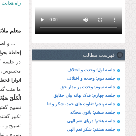
راه هدایت 
معلم ملائ
... و اص
إحاطة بحوا
فهرست مطالب
در جلسه گ
جلسه اول؛ وحدت و اختلاف
محسوس، خدا
جلسه دوم؛ وحدت و اختلاف
انوارا فجع
جلسه سوم؛ وحدت بر مدار حق
ما منت گذا
جلسه چهارم؛ فدک بهانه بیان حقایق
الْخَلْقَ سَبَّحْنَ
جلسه پنجم؛ تفاوت های حمد، شکر و ثنا
تسبیح گفتیم
جلسه ششم؛ بانوی محدّثه
تکبیر گفتند
جلسه هفتم؛ دریای نعم الهی
تسبیح و ...
جلسه هشتم؛ شکر نعم الهی
تسبیح و ته