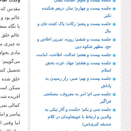
جلسه بیست و سوم؛ اصالت ایمان
جلسه بیست و چهارم؛ نماز، درهم شکننده
مقدس که تد
تکبر
عالم بود و
جلسه بیست و پنجم؛ زکات؛ پاک کننده جان و
با نگاه سط
مال
عالم خلق ک
جلسه بیست و ششم؛ روزه، تمرین اخلاص و
نه چیزی می
حج، مظهر شکوه دین
مادی بخواه
جلسه بیست و هفتم؛ عدالت، اطاعت، امامت
می‌گوییم: 
جلسه بیست و هشتم؛ جهاد، عزت بخش
تحصیل کند.
اسلام
جلسه بیست و نهم؛ صبر، راز رسیدن به
خلق شده اس
پاداش
ممکن است خ
جلسه سی ام؛ امر به معروف، مصلحتی
آفریده شده 
فراگیر
کمالی نمی‌
جلسه سی و یکم؛ حکمت و آثار نیکی به
پیامبر و ام
والدین و ارتباط با خویشاوندان در کلام
اما وقتی ا
صدیقه کبری(س)