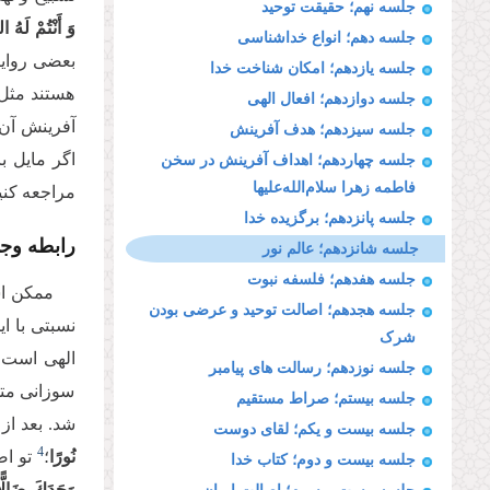
جلسه نهم؛ حقیقت توحید
وَ أَنْتُمْ لَهُ 
جلسه دهم؛ انواع خداشناسی
بعضی روایا
جلسه یازدهم؛ امکان شناخت خدا
هستند مثل 
جلسه دوازدهم؛ افعال الهی
آفرینش آن‌
جلسه سیزدهم؛ هدف آفرینش
جلسه چهاردهم؛ اهداف آفرینش در سخن
فاطمه زهرا‌ سلام‌الله‌علیها
مراجعه کنی
جلسه پانزدهم؛ برگزیده خدا
رابطه وجو
جلسه شانزدهم؛ عالم نور
جلسه هفدهم؛ فلسفه نبوت
ممکن اس
جلسه هجدهم؛ اصالت توحید و عرضی بودن
نسبتی با ا
شرک
الهی است، 
جلسه نوزدهم؛ رسالت های پیامبر
سوزانی متو
جلسه بیستم؛ صراط مستقیم
شد. بعد از
جلسه بیست و یکم؛ لقای دوست
4
نُورًا
؛
تو اصل
جلسه بیست و دوم؛ کتاب خدا
وَجَدَكَ ضَالًّ