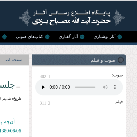
رفتن به محتوای اصلی
آثار نوشتاری
آثار گفتاری
کتاب‌های صوتی
ن
صوت و فیلم
صفحه اصلی
صوت:
402
جلسه
تاریخ:
شنبه, 6 شهريور, 1389
فیلم:
311
آن‌چه پ
1389/06/06