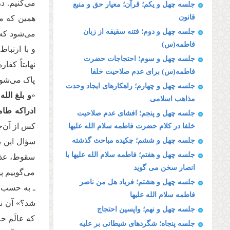
می‌کنیم. د
جلسه چهل و یکم؛ قرآن؛ معیار حق و منبع
قانون
همین که ما
جلسه چهل و دوم؛ فتنه سقیفه از زبان
می‌شود که آ
فاطمه(س)
و با ارتباط
جلسه چهل و سوم؛ احتجاجات حضرت
نهایتاً کفا
فاطمه(س) برای عدم صلاحیت خلفا
پاک می‌شوند
جلسه چهل و چهارم؛ راهکارهای ایجاد وحدت
«
و بلغ الل
مذاهب اسلامی
ادراکه طام
جلسه چهل و پنجم؛ افشای عدم صلاحیت
کس از آن‌جا
خلفا در کلام حضرت فاطمه سلام الله علیها
جلسه چهل و ششم؛ چکیده مباحث گذشته
سؤال این ب
جلسه چهل و هفتم؛ فاطمه سلام الله علیها با
سقوط، عذاب
انصار سخن می گوید
می‌گوییم پی
جلسه چهل و هشتم؛ فریاد هل من ناصر
ـ به حسب ف
فاطمه سلام الله علیها
شد؟» آن نو
جلسه چهل و نهم؛ واپسین احتجاج
که عالَم ح
جلسه پنجاه؛ شگردهای شیطانی بر علیه