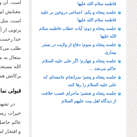
است. آن وج
فاطمه سلام الله علیها
معنایش این
جلسه پنجاه و یکم: اجماعی دروغین بر علیه
فاطمه سلام الله علیها
است. مثل ب
جلسه پنجاه و دوم؛ آیات خطاب فاطمه سلام
پرتویی از 
الله علیها
خدا رحمت خ
جلسه پنجاه و سوم؛ دفاع از ولایت در بستر
طلب می‌کنی
بیماری
متعال به م
جلسه پنجاه و چهارم؛ اگر علی علیه السلام
الله مستج
حاکم می‌شد ...
برکاتش هم 
جلسه پنجاه و پنجم؛ سرانجام جامعه‌ای که
علی علیه السلام را رها کنند
قبولی نما
جلسه پنجاه و ششم؛ ماجرای غصب خلافت
از دیدگاه اهل بیت علیهم السلام
در تشه
خیرات رسید
عالم حاصل 
و افتخار ا