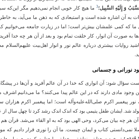
3
السَّبَبُ وَ إِلَیْهِ السَّبِیل؛
ما هیچ کار خوبی انجام نمی‌دهیم مگر این‌که س
ت به آن اشاره شده است و استبعادی که به ذهن ما می‌آید، به خاطر
ما که کمی علمشان بیش‌تر است؛ اما در زیارت جامعه می‌خوانیم که 
ها به صورت آن انوار، کار خلقت تمام بود و بعد از آن هر چه خدا 
د.
د نورانی و جسمانی
ت سؤال شود: آن انواری که خدا در آن عالم آفرید و آن‌ها در پیشگ
ین وجود مادی دارند که در این عالم پیدا می‌کنند؟ ما می‌دانیم اشرف
نور پیغمبر اکرم صلی‌الله‌علیه‌وآله‌ است؛ اما پیغمبر اکرم هزار
لد شد. ایشان طفل یتیمی بود که اندک اندک رشد کرد تا چهل سال 
 آن هر چه بیان می‌کرد، وحی الهی بود که به او القاء می‌شد. قرآن هم 
ا نمی‌دانستی کتاب و ایمان چیست. ما آن را نوری قرار دادیم که موجب هدای
ا فَهَدَى؛
تو خودت هدایتی نداشتی، خدا تو را هدایت کرد». همه این‌ها