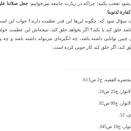
‌شود تعجب نکنید؛ چراکه در زیارت جامعه می‌خوانیم:
جعل صلاتنا علی
كفارة لذنوبنا.
ؤال شود که: چگونه این‌ها این قدر عظمت دارند؟ جواب این است ک
شد خلق کند یا نکند؟ اگر بخواهد خلق کند، نتیجه‌اش این عظمت خواهد
 چنین توانایی داشته باشد، چه انگیزه‌ای می‌تواند داشته باشد و چه و
 کند، اگر خلق کند کار خوبی کرده است.
حضره الفقیه، ج2 ص613.
وار، ج25 ص24.
وار، ج99 ص92.
52.
، ج18 ص345.