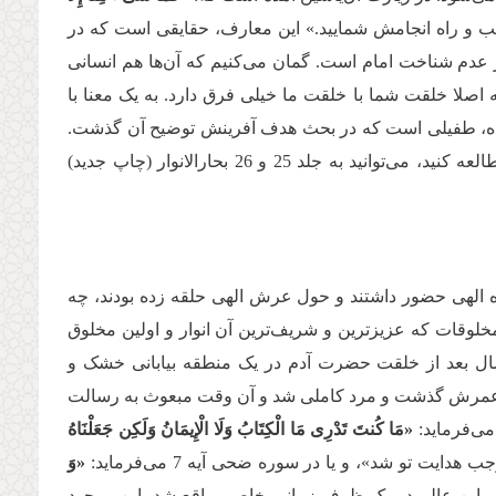
بب و راه انجامش شمایید.» این معارف، حقایقی است که در
 عدم شناخت امام است. گمان می‌کنیم که آن‌ها هم انسانی
اصلا خلقت شما با خلقت ما خیلی فرق دارد. به یک معنا با
آفریده، طفیلی است که در بحث هدف آفرینش توضیح آن گذشت.
اگر مایل باشید روایات بیشتری درباره عالم نور و انوار اهل‌بیت علیهم‌السلام مطالعه کنید، می‌توانید به جلد 25 و 26 بحارالانوار (چاپ جدید)
اه الهی حضور داشتند و حول عرش الهی حلقه زده بودند، چه
 مخلوقات که عزیزترین و شریف‌ترین آن انوار و اولین مخلوق
ان سال بعد از خلقت حضرت آدم در یک منطقه بیابانی خشک و
از عمرش گذشت و مرد کاملی شد و آن وقت مبعوث به رسالت
می‌فرماید:
«مَا كُنتَ تَدْرِی مَا الْكِتَابُ وَلَا الْإِیمَانُ وَلَكِن جَعَلْنَاهُ
ت تو شد»، و یا در سوره ضحی آیه 7 می‌فرماید:
«وَ
 در این عالم در یک ظرف زمانی خاصی واقع شد. این موجود