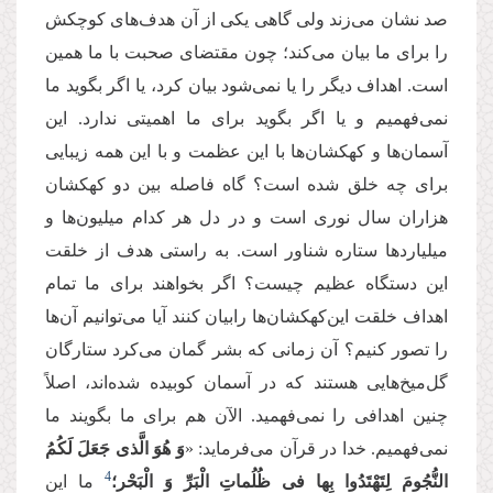
صد نشان می‌زند ولی گاهی یکی از آن هدف‌های کوچکش
را برای ما بیان می‌کند؛ چون مقتضای صحبت با ما همین
است. اهداف دیگر را یا نمی‌شود بیان کرد، یا اگر بگوید ما
نمی‌فهمیم و یا اگر بگوید برای ما اهمیتی ندارد. این
آسمان‌ها و کهکشان‌ها با این عظمت و با این همه زیبایی
برای چه خلق شده است؟ گاه فاصله بین دو کهکشان
هزاران سال نوری است و در دل هر کدام میلیون‌ها و
میلیاردها ستاره شناور است. به راستی هدف از خلقت
این دستگاه عظیم چیست؟ اگر بخواهند برای ما تمام
اهداف خلقت این‌کهکشان‌ها رابیان کنند آیا می‌توانیم آن‌ها
را تصور کنیم؟ آن زمانی که بشر گمان می‌کرد ستارگان
گل‌میخ‌هایی هستند که در آسمان کوبیده شده‌اند، اصلاً
چنین اهدافی را نمی‌فهمید. الآن هم برای ما بگویند ما
نمی‌فهمیم. خدا در قرآن می‌فرماید: «
وَ هُوَ الَّذی جَعَلَ لَكُمُ
4
النُّجُومَ لِتَهْتَدُوا بِها فی‏ ظُلُماتِ الْبَرِّ وَ الْبَحْر؛
ما این