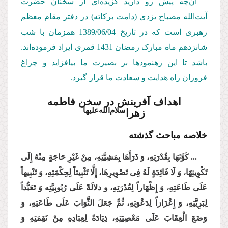
آن‌چه پیش رو دارید گزیده‌ای از سخنان حضرت
آیت‌الله مصباح یزدی (دامت بركاته) در دفتر مقام معظم
رهبری است كه در تاریخ 1389/06
04
/
همزمان با شب
شانزدهم ماه مبارک رمضان 1431 قمری ایراد فرموده‌اند.
باشد تا این رهنمودها بر بصیرت ما بیافزاید و چراغ
فروزان راه هدایت و سعادت ما قرار گیرد.
اهداف آفرینش
در سخن فاطمه
سلام‌الله‌علیها
زهرا‌
خلاصه مباحث گذشته
... كَوَّنَهَا بِقُدْرَتِهِ، وَ ذَرَأَهَا بِمَشِیَّتِهِ، مِنْ غَیْرِ حَاجَةٍ مِنْهُ إِلَى
تَكْوِینِهَا، وَ لَا فَائِدَةٍ لَهُ فِی تَصْوِیرِهَا، إِلَّا تَثْبِیتاً لِحِكْمَتِهِ، وَ تَنْبِیهاً
عَلَى طَاعَتِهِ، وَ إِظْهَاراً لِقُدْرَتِهِ، و دلالَةً عَلَى رُبُوبِیَّتِه وَ تَعَبُّداً
لِبَرِیَّتِهِ، وَ إِعْزَازاً لِدَعْوَتِهِ، ثُمَّ جَعَلَ الثَّوَابَ عَلَى طَاعَتِهِ، وَ
وَضَعَ الْعِقَابَ عَلَى مَعْصِیَتِهِ، ذِیَادَةً لِعِبَادِهِ مِنْ نَقِمَتِهِ وَ