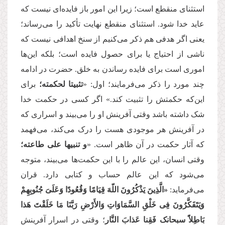
استثنای منقطع است؛ زیرا این امور باز فایده‌ای نیست که
عاید خدا شود. استثنای منقطع نهایت تأکید را می‌رساند؛
یعنی اگر هدفی هم ذکر می‌کنیم از سنخ اهدافی نیست که
ناشی از احتیاج یا برای حصول فایده است؛ بلکه این‌ها
اموری است برای فایده‌ رساندن به خلق. حضرت در ادامه
چند مورد را ذکر می‌فرمایند؛ اول: «
تثبیتا لحكمته؛
برای
این‌که حکمتش را تثبیت کند.» اگر کسی در حکمت خدا
شک داشته باشد وقتی آفرینش او را می‌بیند و اسراری که
در آفرینش هر موجودی هست را درک می‌کند، می‌فهمد
که آثار حکمت در آن ظاهر است. «
و تنبیها على طاعته؛
وقتی انسان، این عالم را با این حکمت‌ها می‌بیند، متوجه
می‌شود که این عالم حساب و کتابی دارد. قران
می‌فرماید:
«الَّذِینَ یَذْكُرُونَ اللّهَ قِیَامًا وَقُعُودًا وَعَلَىَ جُنُوبِهِمْ
وَیَتَفَكَّرُونَ فِی خَلْقِ السَّمَاوَاتِ وَالأَرْضِ رَبَّنَا مَا خَلَقْتَ هَذا
بَاطِلاًَ سبحانک فَقِنا عَذابَ النَّار
؛ وقتی در اسرار آفرینش