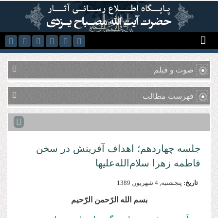
رفتن به محتوای اصلی
صوت و فیلم
فهرست مطالب
جلسه چهاردهم؛ اهداف آفرینش در سخن
فاطمه زهرا‌ سلام‌الله‌علیها
تاریخ:
پنجشنبه, 4 شهريور, 1389
بسم‌ الله‌ الرّحمن‌ الرّحیم