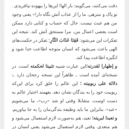
دقت می‌کنند، می‌گویند: بار الها! این‌ها را بیهوده نیافریدی .
تو پاک و منزهی. ما را از عذاب آتش نگاه دار!» یعنی وجود
من هم عبث نیست. حال که حساب و کتابی دارد ممکن
است بعضی اعمال من، مرا مستحق آتش کند. نتیجه این
تفکرات این می‌شود:
فَقِنَا عَذَابَ النَّارِ
؛ تفکر در حکمت‌های
الهی باعث می‌شود که انسان متوجه اطاعت خدا شود و
انگیزه اطاعت پیدا کند.
و إظهارا لقدرته؛
این عبارت شبیه
تثبیتا لحكمته
است. در
نسخه‌ای آمده است ـ ظاهراً این نسخه رجحان دارد ـ:
دلالة علی ربوبیته ؛
این عالم را خلق کرد برای این‌که
ربوبیت خود را به بندگان نشان دهد. بفهمند اختیار عالم به
دست اوست. متقابلا وقتی او شد «رب»، ما می‌شویم
«عبد». بنابراین ما باید وظیفه بندگی‌مان را به جا بیاوریم.
و تعبدا لبریته؛
تعبد، هم به‌صورت لازم استعمال می‌شود و
هم متعدی. وقتی لازم استعمال می‌شود یعنی انسان در