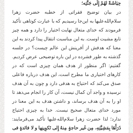
حِیَاشَةً لهُمْ إِلَى جَنَّتِه؛
در بیان توضیح فقراتی از خطبه حضرت زهرا
سلام‌الله‌علیها به این‌جا رسیدیم که با عبارت کوتاهی تأکید
فرمودند که خدای متعال نهایت اختیار را دارد و همه چیز
تابع مشیت اوست. به این مناسبت انتقال پیدا کردند به این
معنا که هدفش از آفرینش این عالم چیست؟ در جلسه
گذشته به طور فشرده در این باره توضیحی عرض کردیم.
گفتیم: اگر منظور از هدف همان چیزی است که در
کارهای اختیاری ما مطرح است، این هدف درباره فاعلی
صدق می‌کند که احتیاج به هدفی دارد و چون به آن هدف
نرسیده و واجد آن کمال نیست، آن کار را انجام می‌دهد تا
او را به آن هدف برساند، و داشتن هدف به این معنا در
مورد خدای متعال صحیح نیست. خدا به چیزی احتیاج
ندارد؛ لذا حضرت زهرا سلام‌الله‌علیها تأکید می‌فرمایند:
ذَرَأَهَا بِمَشِیَّتِهِ،
مِن غَیر حاجةٍ مِنهُ إِلى تَكوِینِها و لا فائدةٍ فی