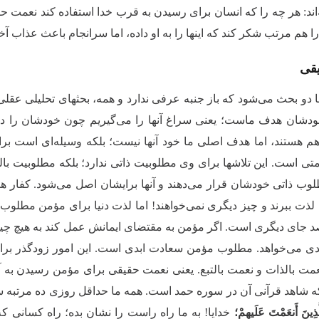
اند: هر چه را که انسان برای رسیدن به قرب خدا استفاده کند نعمت ح
را هم مرتب شکر کند که اینها را به او داده، اما سرانجام باعث عذاب 
قی
ا دو بحث می‌شود که باز جنبه عرفی ندارد و همه، بحثهای تحلیلی عقلی
خودشان هدف ماست؛ یعنی سراغ آنها را می‌گیریم چون خودشان را دو
 هستند، اما هدف اصلی ما خود آنها نیست؛ بلکه وسیله‌ای است برای
تی است. این تلاشها برای وی مطلوبیت ذاتی ندارد؛ بلکه مطلوبیت با
لوب ذاتی خودشان قرار می‌دهند و آنها برایشان اصل می‌شود. کفار هم
 لذت ببرند و چیز دیگری نمی‌خواهند! اما لذت دنیا برای مؤمن مطلوب
جای دیگری است. اگر مؤمن به مقتضای ایمانش عمل کند به هیچ چیز دنی
بدی می‌خواهد. مطلوب مؤمن سعادت ابدی است. این امور زودگذر برای ا
عمت بالذات و نعمت بالتبع. یعنی نعمت حقیقی برای مؤمن رسیدن به آن
ه شاهد قرآنی آن در سوره حمد است. همه ما حداقل روزی ده مرتبه سو
ِینَ أَنعَمْتَ عَلَیهِمْ؛
خدایا! به ما راه راست را نشان بده؛ راه کسانی که ب