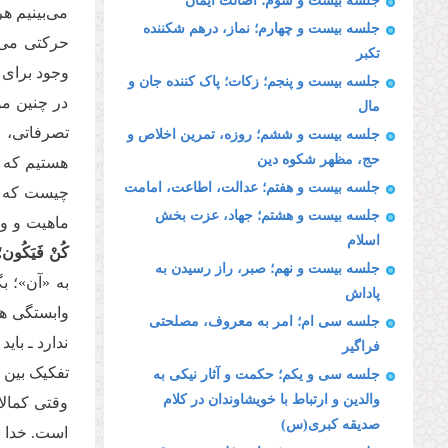
جلسه بیست و سوم؛ اصالت ایمان
می‌بینیم ه
جلسه بیست و چهارم؛ نماز، درهم شکننده
حرکتی می‌ک
تکبر
وجود برای
جلسه بیست و پنجم؛ زکات؛ پاک کننده جان و
در چنین مو
مال
تصرفاتی، ل
جلسه بیست و ششم؛ روزه، تمرین اخلاص و
حج، مظهر شکوه دین
هستیم که خ
جلسه بیست و هفتم؛ عدالت، اطاعت، امامت
چیست که خد
جلسه بیست و هشتم؛ جهاد، عزت بخش
ماهیت و وج
اسلام
كُنْ فَیَكُون‏؛
جلسه بیست و نهم؛ صبر، راز رسیدن به
به «آن»؛ ب
پاداش
وابستگی همه
جلسه سی ام؛ امر به معروف، مصلحتی
ندارد ـ بای
فراگیر
تفکیک بین 
جلسه سی و یکم؛ حکمت و آثار نیکی به
والدین و ارتباط با خویشاوندان در کلام
وقتی کمالا
صدیقه کبری(س)
است. خدا ب