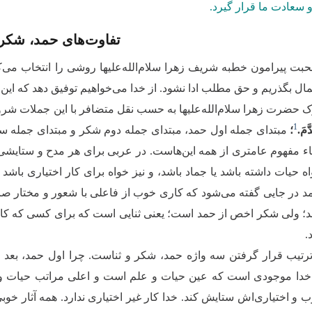
و سعادت ما قرار گیرد.
تفاوت‌های حمد، شکر و
بت پیرامون خطبه شریف زهرا سلام‌الله‌علیها روشی را انتخاب می‌کنی
مال بگذریم و حق مطلب ادا نشود. از خدا می‌خواهیم توفیق دهد که این
 حضرت زهرا سلام‌الله‌علیها به حسب نقل متضافر با این جملات شر
1
َّمَ.
؛
مبتدای جمله اول حمد، مبتدای جمله دوم شکر و مبتدای جمله سو
ء مفهوم عامتری از همه این‌هاست. در عربی برای هر مدح و ستایشی می
ه حیات داشته باشد یا جماد باشد، و نیز خواه برای کار اختیاری باشد یا
مد در جایی گفته می‌شود که کاری خوب از فاعلی با شعور و مختار صاد
د؛ ولی شکر اخص از حمد است؛ یعنی ثنایی است که برای کسی که کار 
.
ترتیب قرار گرفتن سه واژه حمد، شکر و ثناست. چرا اول حمد، بعد 
ا موجودی است که عین حیات و علم است و اعلی مراتب حیات و قدرت 
 و اختیاری‌‌اش ستایش کند. خدا کار غیر اختیاری ندارد. همه آثار خو