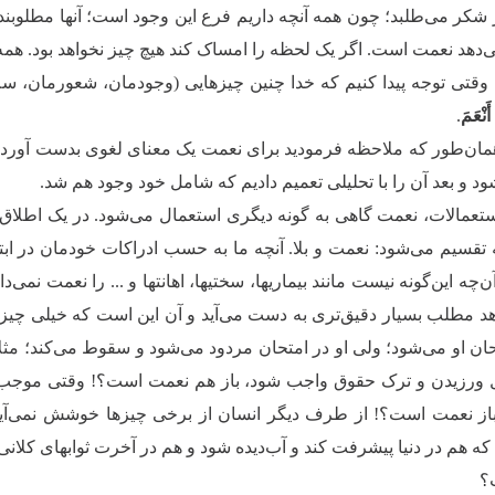
 شکر می‌طلبد؛ چون همه آنچه داریم فرع این وجود است؛ آنها مطلوبند 
‌دهد نعمت است. اگر یک لحظه را امساک کند هیچ چیز نخواهد بود. همه ا
 وقتی توجه پیدا کنیم که خدا چنین چیزهایی (وجودمان، شعورمان، سلام
أَنْعَمَ
.
همان‌طور که ملاحظه فرمودید برای نعمت یک معنای لغوی بدست آوردیم
ود و بعد آن را با تحلیلی تعمیم دادیم که شامل خود وجود هم شد.
تعمالات، نعمت گاهی به گونه دیگری استعمال می‌شود. در یک اطلاق، حوا
 تقسیم می‌شود: نعمت و بلا. آنچه ما به حسب ادراکات خودمان در ابت
‌چه این‌گونه نیست مانند بیماریها، سختیها، اهانتها و ... را نعمت نمی‌دا
هد مطلب بسیار دقیق‌تری به دست می‌آید و آن این است ‌که خیلی چیزهای
ان او می‌شود؛ ولی او در امتحان مردود می‌شود و سقوط می‌کند؛ مثلاً 
ورزیدن و ترک حقوق واجب شود، باز هم نعمت است؟! وقتی موجب بد
 باز نعمت است؟! از طرف دیگر انسان از برخی چیزها خوشش نمی‌آید، ما
هم در دنیا پیشرفت کند و آب‌دیده شود و هم در آخرت ثوابهای کلانی ببر
؟