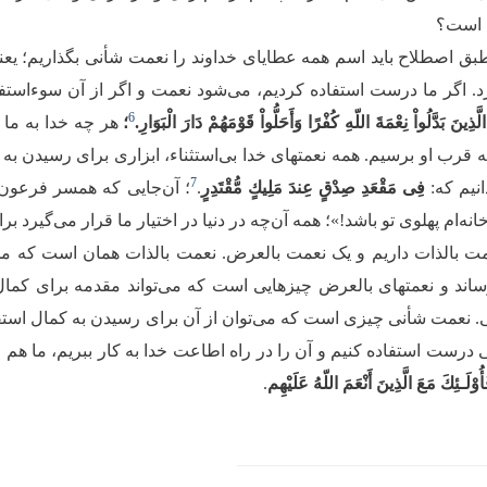
 است؟
طبق اصطلاح باید اسم همه عطایای خداوند را نعمت شأنی بگذاریم؛ یع
د. اگر ما درست استفاده کردیم، می‌شود نعمت و اگر از آن سوء‌استفاد
6
لَّذِینَ بَدَّلُواْ نِعْمَةَ اللّهِ كُفْرًا وَأَحَلُّواْ قَوْمَهُمْ دَارَ الْبَوَارِ.
؛
هر چه خدا به ما 
به قرب او برسیم. همه نعمتهای خدا بی‌استثناء، ابزاری برای رسیدن ب
7
انیم که:
فِی مَقْعَدِ صِدْقٍ عِندَ مَلِیكٍ مُّقْتَدِرٍ
.
؛ آن‌جایی که همسر فرعون
نه‌ام پهلوی تو باشد!»؛ همه آن‌چه در دنیا در اختیار ما قرار می‌گیرد برا
ت بالذات داریم و یک نعمت بالعرض. نعمت بالذات همان است که م
ساند و نعمتهای بالعرض چیزهایی است که می‌تواند مقدمه برای كما
 نعمت شأنی چیزی است که می‌توان از آن برای رسیدن به کمال استفاده
درست استفاده کنیم و آن را در راه اطاعت خدا به کار ببریم، ما هم
وْلَـئِكَ مَعَ الَّذِینَ أَنْعَمَ اللّهُ عَلَیْهِم
.