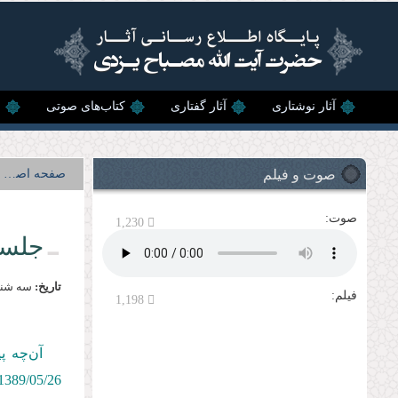
رفتن به محتوای اصلی
آثار نوشتاری
آثار گفتاری
کتاب‌های صوتی
ن
صوت و فیلم
صفحه اصلی
صوت:
1,230
جلسه
تاریخ:
سه شنبه, 26 مردا
فیلم:
1,198
آن‌چه پ
1389/05/26