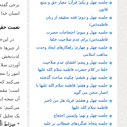
جلسه چهل و یکم؛ قرآن؛ معیار حق و منبع
برخی گفته‌
قانون
انسان خدا 
جلسه چهل و دوم؛ فتنه سقیفه از زبان
فاطمه(س)
نعمت حقی
جلسه چهل و سوم؛ احتجاجات حضرت
در این‌ج
فاطمه(س) برای عدم صلاحیت خلفا
جلسه چهل و چهارم؛ راهکارهای ایجاد وحدت
از چیز‌ها 
مذاهب اسلامی
لذت‌بخش هم
جلسه چهل و پنجم؛ افشای عدم صلاحیت
آوردن سلام
خلفا در کلام حضرت فاطمه سلام الله علیها
امور را مط
جلسه چهل و ششم؛ چکیده مباحث گذشته
می‌کنند که
جلسه چهل و هفتم؛ فاطمه سلام الله علیها با
است؛ مقصد 
انصار سخن می گوید
آن نتیجه ا
جلسه چهل و هشتم؛ فریاد هل من ناصر
می‌کنیم؛ ن
فاطمه سلام الله علیها
جلسه چهل و نهم؛ واپسین احتجاج
یک تحلیل ک
جلسه پنجاه؛ شگردهای شیطانی بر علیه
* صِرَاطَ الَّذ