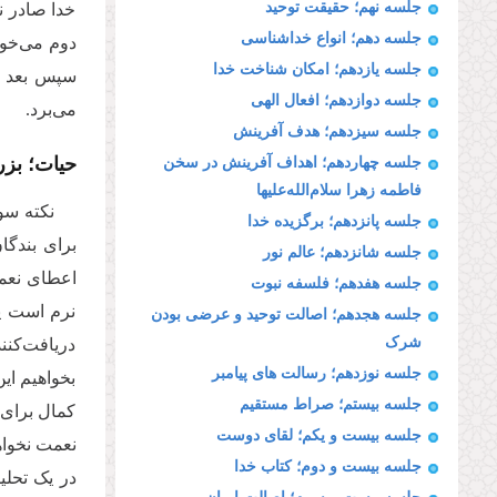
جلسه نهم؛ حقیقت توحید
خدا صادر ن
جلسه دهم؛ انواع خداشناسی
دوم می‌خوا
جلسه یازدهم؛ امکان شناخت خدا
سپس بعد از
جلسه دوازدهم؛ افعال الهی
می‌برد.
جلسه سیزدهم؛ هدف آفرینش
حیات؛ بزر
جلسه چهاردهم؛ اهداف آفرینش در سخن
فاطمه زهرا‌ سلام‌الله‌علیها
نکته سو
جلسه پانزدهم؛ برگزیده خدا
برای بندگا
جلسه شانزدهم؛ عالم نور
اعطای نعمت
جلسه هفدهم؛ فلسفه نبوت
نرم است یا
جلسه هجدهم؛ اصالت توحید و عرضی بودن
شرک
دریافت‌کنن
جلسه نوزدهم؛ رسالت های پیامبر
بخواهیم ای
جلسه بیستم؛ صراط مستقیم
کمال برای 
جلسه بیست و یکم؛ لقای دوست
نعمت نخواه
جلسه بیست و دوم؛ کتاب خدا
در یک تحل