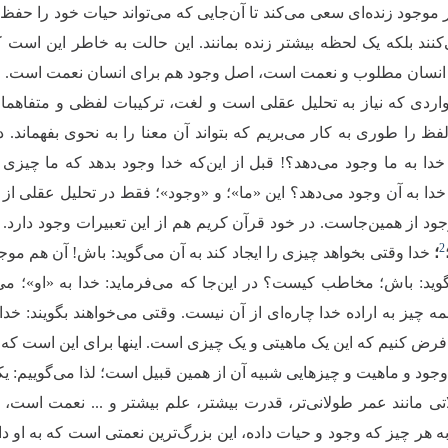
ر موجود زنده‌ای سعی می‌کند تا آن‌جایی که می‌تواند حیات خود را حف
نند بلکه یک لحظه بیشتر زنده بمانند. این حالت به خاطر این اس
 انسان مطلوب و نعمت است، اصل وجود هم برای انسان نعمت است.
اردی که نیاز به تحلیل عقلی است و لغت، ترکیبات لفظی و متفاهما
فظ را طوری به کار می‌بریم که بتواند آن معنا را به نحوی بفهماند. د
دا به ما وجود می‌دهد؟! قبل از این‌که خدا وجود بدهد که ما چیزی ن
ا به آن وجود می‌دهد؟ این «ما»؛ و «وجود»؛ فقط در تحلیل عقلی از ه
ود از همین‌جاست. در خود قرآن کریم هم از این تعبیرات وجود دارد.
2
؛
خدا وقتی بخواهد چیزی را ایجاد کند به آن می‌گوید: باش! آن هم موج
گوید: باش؛ مخاطب کیست؟ در این‌جا که می‌فرماید: خدا به «او»؛ م
 چیز به اراده خدا چاره‌ای از آن نیست. وقتی می‌خواهند بگویند: خدا 
د فرض کنیم که این یک ماهیتی و یک چیزی است. اینها برای این است که 
وجود و ماهیت و چیزهایی شبیه آن از همین قبیل است؛ لذا می‌گوییم: ی
تی مانند عمر طولانی‌‌تر، قدرت بیشتر، علم بیشتر و ... نعمت اس
ه هر چیز که وجود و حیات داده، این بزرگ‌ترین نعمتی است که به او 