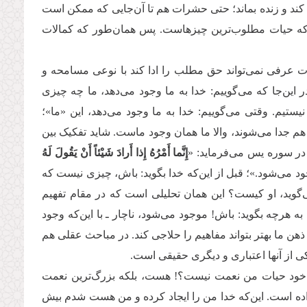
ظ کند و زنده بماند؛ حتی حشرات هم تا آن‌جایی که ممکن است
ت که حیات مطلوب‌ترین چیزهاست. پس همان‌طور که کمالات
ت عرفی نمی‌تواند حق مطلب را ادا کند با نوعی مسامحه و
ر این‌جا که می‌گوییم: خدا به ما وجود می‌دهد، ما چه چیزی
یستیم. وقتی می‌گوییم: خدا به ما وجود می‌دهد، این «ما»؛
م جدا می‌شوند، والا ما همان وجود ماست. شاید تفکیک بین
 در سوره یس می‌فرماید: «
إِنَّما أَمْرُهُ إِذا أَرادَ شَیْئاً أَنْ یَقُولَ لَهُ
ود می‌شود.»؛ قبل از این‌که خدا بگوید: باش، چیزی نیست که
ی‌گوید، او کیست؟ این همان تحلیلی است که در مقام تفهیم
به هرچه بگوید: باش! موجود می‌شود، ناچار ـ با این‌که وجود
ذهن ما بهتر بتواند مفاهیم را حلاجی کند. در مباحث عقلی هم
کی از آنها اعتباری و دیگری حقیقی است.
ت، خود حیات من نعمت نیست؟! هست، بلکه بزرگ‌ترین نعمت
داده است. این‌که خدا من را ایجاد کرده و من هست شدم بیش