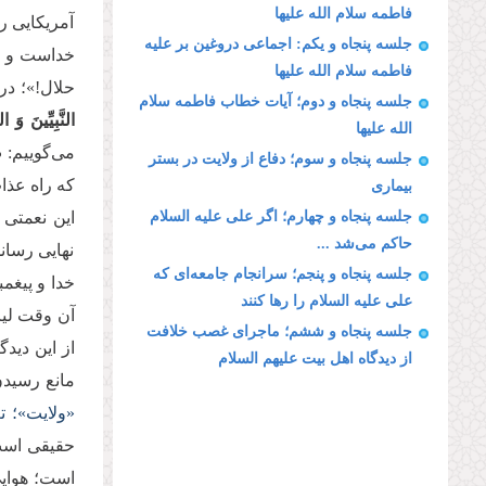
فاطمه سلام الله علیها
آمریکایی ر
جلسه پنجاه و یکم: اجماعی دروغین بر علیه
خداست و ما 
فاطمه سلام الله علیها
حلال!»؛ در
جلسه پنجاه و دوم؛ آیات خطاب فاطمه سلام
النَّبِیِّینَ وَ
الله علیها
می‌گوییم:
ص
جلسه پنجاه و سوم؛ دفاع از ولایت در بستر
که راه عذا
بیماری
جلسه پنجاه و چهارم؛ اگر علی علیه السلام
این نعمتی 
حاکم می‌شد ...
نهایی رسان
جلسه پنجاه و پنجم؛ سرانجام جامعه‌ای که
خدا و پیغم
علی علیه السلام را رها کنند
آن وقت لیا
جلسه پنجاه و ششم؛ ماجرای غصب خلافت
از این دید
از دیدگاه اهل بیت علیهم السلام
مانع رسیدن
«ولایت»؛ 
حقیقی است.
است؛ هوای