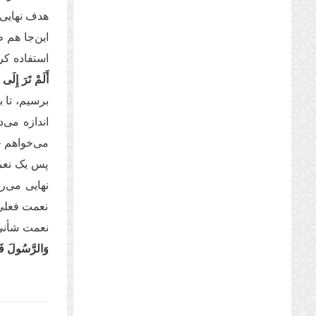
هدف نهایی
این‌جا هم 
استفاده کر
أَلَمْ تَرَ إِلَى ا
برسیم، تا 
اندازه می‌د
می‌خواهم خا
پس یک نعم
نهایی می‌ر
نعمت فعلی.
نعمت شأنی 
وَالرَّسُولَ فَأُ