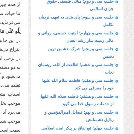
جلسه سی و دوم؛ مبانی فلسفی حقوق
از همه چیز
جزای اسلامی
ما حیات می
جلسه سی و سوم؛ پای بندی به تعهد، نردبان
می‌فرماید.
تکامل
لِلَّهِ عَلَى مَا 
جلسه سی و چهارم؛ امنیت جسمی، روانی و
در این جا 
مالی زمینه ساز رشد انسان
جلسه سی و پنجم؛ شرک، دشمن ترین
انتزاع می‌ش
دشمن
در برخی اس
جلسه سی و ششم؛ اطاعت از الله، ریسمان
به دو دسته
نجات
می‌شود و آن
جلسه سی و هفتم؛ فاطمه سلام الله علیها
تعلیم می‌د
خود را معرفی می کند
اسباب امتح
جلسه سی و هشتم؛ فاطمه سلام الله علیها
موجب بخل 
از خدمات رسول خدا می گوید
می‌برد آیا
جلسه سی و نهم؛ فضایل امیرالمؤمنین و
رذایل دشمنانش
موجب شد که 
جلسه چهلم؛ تیغ نفاق بر پیکر امت اسلامی
نعمت است