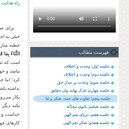
راه هدایت 
برای صح
خیلی به اج
خطبه مبارک
فهرست مطالب
الثَّنَاءُ بِمَا قَد
است که ثنا
جلسه اول؛ وحدت و اختلاف
نباشد و خوا
جلسه دوم؛ وحدت و اختلاف
کرد؛ اما ح
جلسه سوم؛ وحدت بر مدار حق
نداشته باش
جلسه چهارم؛ فدک بهانه بیان حقایق
بکار می‌رود
جلسه پنجم؛ تفاوت های حمد، شکر و ثنا
نکته دیگر 
جلسه ششم؛ بانوی محدّثه
خداست و خد
جلسه هفتم؛ دریای نعم الهی
کارهای خوب
جلسه هشتم؛ شکر نعم الهی