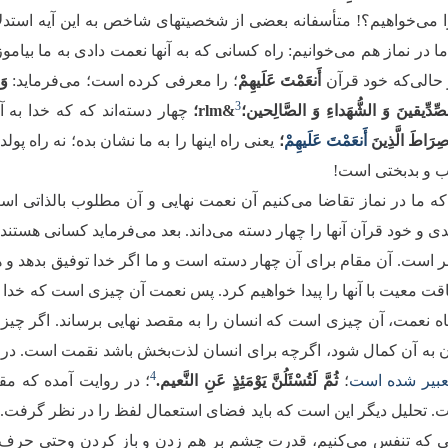
ا می‌خواهیم؟! متأسفانه بعضی از شخصیتهای شاخص به این آیه استد
در نماز هم می‌خوانیم: راه کسانی که به آنها نعمت دادی به ما بیاموز
 حالی‌که خود قرآن
أَنعَمْتَ عَلَیهِمْ
؛ را معرفی کرده است؛ می‌فرماید:
وَ
3
 الصِّدِّیقینَ وَ الشُّهَداءِ وَ الصَّالِحین؛
&rlm؛
چهار دسته‌اند که که خدا به آ
ِرَاطَ الَّذِینَ
أَنعَمْتَ عَلَیهِمْ
؛
یعنی راه اینها را به ما نشان بده؛ نه راه پول
ب و بدبختی است!
که ما در نماز تقاضا می‌کنیم آن نعمت نهایی و آن مطلوب بالذاتی اس
دی و خود قرآن آنها را چهار دسته می‌داند. بعد می‌فرماید کسانی هست
بر است. آن مقام برای آن چهار دسته است و ما اگر خدا توفیق بدهد و
قت معیت با آنها را پیدا خواهیم کرد. پس نعمت آن چیزی است که خدا ب
گاه نعمت، آن چیزی است که انسان را به مقصد نهایی برساند. اگر چیزی
 به آن کمال شود، اگرچه برای انسان لذت‌بخش باشد نقمت است. در رو
4
تعبیر شده است
؛
ثُمَّ لَتُسْئَلُنَّ یَوْمَئِذٍ عَنِ النَّعیم.
؛ در روایت آمده که مقص
 تحلیل دیگر این است که باید فضای استعمال لفظ را در نظر گرفت. د
ی که تنفس می‌کنیم، قدرت چشم بر هم زدن و باز کردن وحتی حرف 