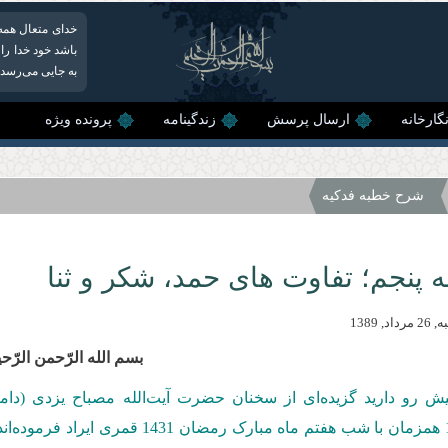
خدای متعال همه
باشد خود خدا را 
به جایی می‌رسد ک
گارخانه
ارسال پرسش
زندگینامه
پرونده ویژه
شرح خطبه فدکیه
 پنجم؛ تفاوت های حمد، شکر و ثنا
د, 1389
بسم‌ الله‌ الرّحمن‌ الرّح
یش رو دارید گزیده‌ای از سخنان حضرت آیت‌الله مصباح یزدی (دا
همزمان با شب هفتم ماه مبارک رمضا