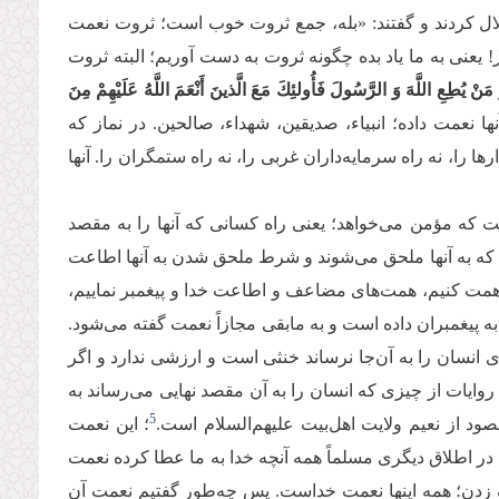
لال کردند و گفتند: «بله، جمع ثروت خوب است؛ ثروت نعمت
! یعنی به ما یاد بده چگونه ثروت به دست آوریم؛ البته ثروت
 مَنْ یُطِعِ اللَّهَ وَ الرَّسُولَ فَأُولئِكَ مَعَ الَّذینَ أَنْعَمَ اللَّهُ عَلَیْهِمْ مِنَ
نها نعمت داده؛ انبیاء، صدیقین، شهداء، صالحین. در نماز که
دارها را، نه راه سرمایه‌داران غربی را، نه راه ستمگران را. آنها
ت که مؤمن می‌خواهد؛ یعنی راه کسانی که آنها را به مقصد
ند که به آنها ملحق می‌شوند و شرط ملحق شدن به آنها اطاعت
 همت کنیم، همت‌های مضاعف و اطاعت خدا و پیغمبر نماییم،
ه پیغمبران داده است و به مابقی مجازاً نعمت گفته می‌شود.
 انسان را به آن‌جا نرساند خنثی است و ارزشی ندارد و اگر
ایات از چیزی که انسان را به آن مقصد نهایی می‌رساند به
5
ود از نعیم ولایت اهل‌بیت علیهم‌السلام است.
؛ این نعمت
ر اطلاق دیگری مسلماً همه آنچه خدا به ما عطا کرده نعمت
زدن؛ همه اینها نعمت خداست. پس چه‌طور گفتیم نعمت آن