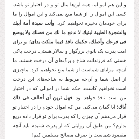
و این هم اموالم. همه این‌ها مال تو و در اختیار تو باشد.
کسی این اموال را از شما منع نمی‌کند و این اموال را ما
برای خودمان ذخیره نخواهیم کرد.
وأنت سیدة أمة أبیك
والشجرة الطیبة لبنیك لا ندفع ما لك من فضلك ولا یوضع
فی فرعك وأصلك. حكمك نافذ فیما ملكت یدای؛
تو برای
امت پدرت یک بانوی بزرگوار و سالار هستی. درخت پاکی
هستی که فرزندانت شاخ و برگ‌های آن درخت هستند. ما
آن‌چه مزایای شماست از شما منع نخواهیم کرد. ماچیزی
از اصل شما و آن‌چه مربوط به شاخه‌های این درخت
است نخواهیم کاست. حکم شما در
اموالی که در اختیار
من است نافذ خواهد بود.
فهل‌ ترین أن أخالف فی ذاك
أباك؛
آیا گمان می‌کنی من که اموال خودم را در اختیار تو
قرار می‌دهم آن چیزی را که پدرت برای تو قرار داده دریغ
بدارم؟ من طبق آن روایتی که از پدرت شنیدم باید آنچه
مقصود شماست را صرف مصالح مسلمین کنم!