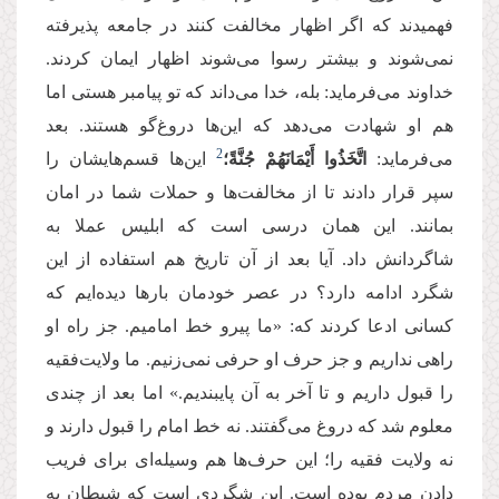
فهمیدند که اگر اظهار مخالفت کنند در جامعه پذیرفته
نمی‌شوند و بیشتر رسوا می‌شوند اظهار ایمان کردند.
خداوند می‌فرماید: بله، خدا می‌داند که تو پیامبر هستی اما
هم او شهادت می‌دهد که این‌ها دروغ‌گو هستند. بعد
2
می‌فرماید:
اتَّخَذُوا أَیْمَانَهُمْ جُنَّةً؛
این‌ها قسم‌هایشان را
سپر قرار دادند تا از مخالفت‌ها و حملات شما در امان
بمانند. این همان درسی است که ابلیس عملا به
شاگردانش داد. آیا بعد از آن تاریخ هم استفاده از این
شگرد ادامه دارد؟ در عصر خودمان بارها دیده‌ایم که
کسانی ادعا کردند که: «ما پیرو خط امامیم. جز راه او
راهی نداریم و جز حرف او حرفی نمی‌زنیم. ما ولایت‌فقیه
را قبول داریم و تا آخر به آن پایبندیم.» اما بعد از چندی
معلوم شد که دروغ می‌گفتند. نه خط امام را قبول دارند و
نه ولایت فقیه را؛ این حرف‌ها هم وسیله‌ای برای فریب
دادن مردم بوده است. این شگردی است که شیطان به