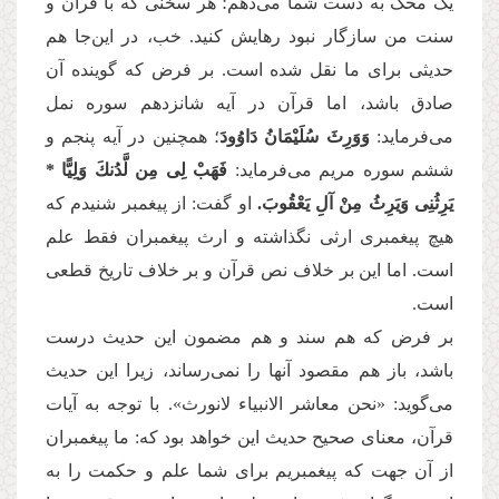
یک محک به دست شما می‌دهم؛ هر سخنی که با قرآن و
سنت من سازگار نبود رهایش کنید. خب، در این‌جا هم
حدیثی برای ما نقل شده است. بر فرض که گوینده آن
صادق باشد، اما قرآن در آیه شانزدهم سوره نمل
می‌فرماید:
وَوَرِثَ سُلَیْمَانُ دَاوُودَ
؛ همچنین در آیه پنجم و
ششم سوره مریم می‌فرماید:
فَهَبْ لِی مِن لَّدُنكَ وَلِیًّا *
یَرِثُنِی وَیَرِثُ مِنْ آلِ یَعْقُوبَ.
او گفت: از پیغمبر شنیدم که
هیچ پیغمبری ارثی نگذاشته و ارث پیغمبران فقط علم
است. اما این بر خلاف نص قرآن و بر خلاف تاریخ قطعی
است.
بر فرض که هم سند و هم مضمون این حدیث درست
باشد، باز هم مقصود آنها را نمی‌رساند، زیرا این حدیث
می‌گوید: «نحن معاشر الانبیاء لانورث». با توجه به آیات
قرآن، معنای صحیح حدیث این خواهد بود که: ما پیغمبران
از آن جهت که پیغمبریم برای شما علم و حکمت را به