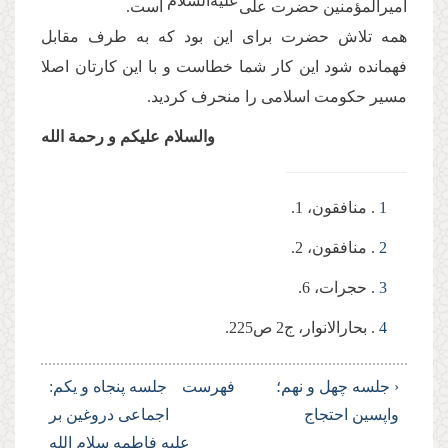
علیه‌السلام
امیرالمؤمنین حضرت علی‌
است.
همه تلاش حضرت برای این بود که به طرف مقابل
فهمانده شود این کار شما خطاست و با این کارتان اصلا
مسیر حکومت اسلامی را منحرف کردید.
والسلام علیکم و رحمة ‌الله
1
. منافقون، 1.
2
. منافقون، 2.
3
. حجرات، 6.
4
. بحارالانوار، ج2 ص225.
‹ جلسه چهل و نهم؛
فهرست
جلسه پنجاه و یکم:
واپسین احتجاج
اجماعی دروغین بر
علیه فاطمه سلام الله