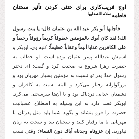
اوج فریب‌کاری برای خنثی کردن تأثیر سخنان
‌سلام­‌ا‌لله‌­علیها
فاطمه
فأجابها أبو بكر عبد الله بن عثمان قال: یا بنت رسول
الله! لقد كان أبوك بالمؤمنین عطوفاً كریماً رؤوفاً رحیماً و
على الكافرین عذابا ألیماً وعقاباً عظیماً؛
کنیه وی، ابوبکر و
اسمش عبدالله پسر عثمان بوده است. او خطاب به
حضرت زهرا شروع به صحبت کرد و گفت: ای دختر
رسول خدا! پدر تو نسبت به مؤمنین بسیار مهربان بود و
بزرگوارانه رفتار می‌کرد و البته نسبت به کافران و
دشمنان عذابی دردناک بود و با آن‌ها سرسختی می‌کرد.
ابوبکر قصد دارد به این وسیله به اصطلاح عصبانیت
حضرت را فرو بنشاند و بگوید شما باید مثل پدرتان با
مهربانی با ما رفتار کنید و سخنان تند و سخت به زبان
نیاورید.
إن عزوناه وجدناه أباك دون النساء؛
وقتی نسب