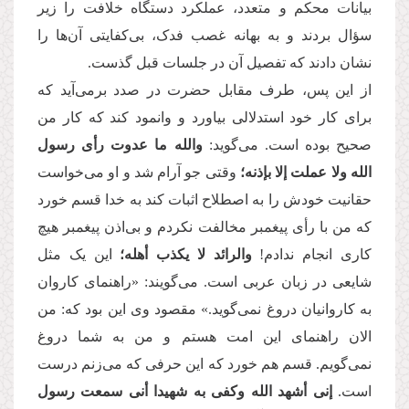
بیانات محکم و متعدد، عملکرد دستگاه خلافت را زیر
سؤال بردند و به بهانه غصب فدک، بی‌کفایتی آن‌ها را
نشان دادند که تفصیل آن در جلسات قبل گذست.
از این پس، طرف مقابل حضرت در صدد برمی‌آید که
برای کار خود استدلالی بیاورد و وانمود کند که کار من
صحیح بوده است. می‌گوید:
والله ما عدوت رأی رسول
الله
ولا عملت إلا بإذنه؛
وقتی جو آرام شد و او می‌خواست
حقانیت خودش را به اصطلاح اثبات کند به خدا قسم خورد
که من با رأی پیغمبر مخالفت نکردم و بی‌اذن پیغمبر هیچ
کاری انجام ندادم!
والرائد لا یكذب أهله؛
این یک مثل
شایعی در زبان عربی است. می‌گویند: «راهنمای کاروان
به کاروانیان دروغ نمی‌گوید.» مقصود وی این بود که: من
الان راهنمای این امت هستم و من به شما دروغ
نمی‌گویم. قسم هم خورد که این حرفی که می‌زنم درست
است.
إنی أشهد الله وكفى به شهیدا أنی سمعت رسول