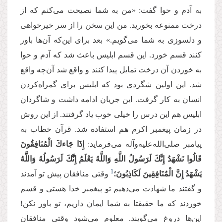
به آدم و حوا گفت: «من به شما نصیحت می‌کنم که از
درخت ممنوعه بخورید. من این سخن را از سر خیرخواهی
و دلسوزی به شما می‌گویم.» بعد برای این‌که آن‌ها باور
کنند قسم خورد. این قسم ابلیس باعث شد که آدم و حوا
به خوردن آن درخت تمایل پیدا کنند و واقع شد آن‌چه واقع
شد. این اولین شگردی بود که ابلیس برای گمراه‌کردن
انسان به کار گرفت. این جریان ادامه داشت و شاگردان
ابلیس هم این درس را خیلی خوب یاد گرفتند. از این روش
در زمان پیغمبر اکرم هم استفاده شد. قرآن خطاب به
پیامبر صلی‌الله‌علیه‌وآله می‌فرماید:
إِذَا جَاءكَ الْمُنَافِقُونَ
قَالُوا نَشْهَدُ إِنَّكَ لَرَسُولُ اللَّهِ وَاللَّهُ یَعْلَمُ إِنَّكَ لَرَسُولُهُ وَاللَّهُ
1
یَشْهَدُ إِنَّ الْمُنَافِقِینَ لَكَاذِبُونَ؛
وقتی منافقان پیش تو آمدند
و گفتند ما شهادت می‌دهیم تو پیغمبر خدا هستی و قسم
خوردند که ما حقیقتا به شما ایمان داریم، تو باور نکن!
این‌ها دروغ می‌گویند. معلوم می‌شود وقتی منافقان