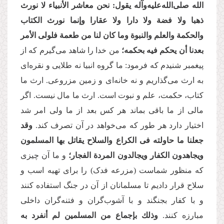
الله صلی‌الله‌علیه‌وآله یقول:
نحن معاشر الأنبیاء لا نورث
ذهبا ولا فضة ولا دارا ولا عقارا وإنما نورث الكتاب
والحكمة والعلم والنبوة وما كان لنا من طعمة فلولی الأمر
بعدنا أن یحكم فیه بحكمه؛
من خدا را شاهد می‌گیرم که از
پیغمبر شنیدم که فرمود: ما گروه انبیا نه طلایی و نقره‌ای
به ارث می‌گذاریم و نه خانه‌ای و زمین مزروعی. ارث ما
کتاب، حکمت، علم و نبوت است. ارث ما مال نیست. اگر
مالی از ما باقی بماند هر کس بعد از ما ولی امر شد
اختیار دارد هر طور که می‌خواهد در آن تصرف کند.
وقد
جعلنا ما حاولته فی الكراع والسلاح یقاتل بها المسلمون
ویجاهدون‏ الكفار ویجالدون المردة الفجار؛
و ما آن چیزی
که منظور شماست (مزرعه فدک) را برای تهیه اسب و
سلاح قرار دادیم تا مسلمانان از آن‌ در جنگ استفاده کنند
و با کفار بجنگند و با آشوب‌گران و فتنه‌گران داخلی
مبارزه کنند.
وذلك بإجماع من المسلمین لم أنفرد به