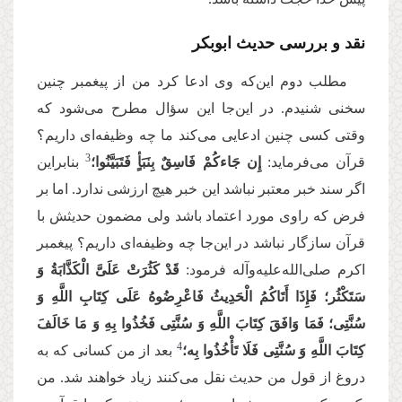
نقد و بررسی حدیث ابوبکر
مطلب دوم این‌که وی ادعا کرد من از پیغمبر چنین
سخنی شنیدم. در این‌جا این سؤال مطرح می‌شود که
وقتی کسی چنین ادعایی می‌کند ما چه وظیفه‌ای داریم؟
3
قرآن می‌فرماید:
إِن جَاءكُمْ فَاسِقٌ بِنَبَأٍ فَتَبَیَّنُوا؛
بنابراین
اگر سند خبر معتبر نباشد این خبر هیچ ارزشی ندارد. اما بر
فرض که راوی مورد اعتماد باشد ولی مضمون حدیثش با
قرآن سازگار نباشد در این‌جا چه وظیفه‌ای داریم؟ پیغمبر
اکرم صلی‌الله‌علیه‌وآله فرمود:
قَدْ كَثُرَتْ عَلَیَّ الْكَذَّابَةُ وَ
سَتَكْثُر؛ فَإِذَا أَتَاكُمُ الْحَدِیثُ فَاعْرِضُوهُ عَلَى كِتَابِ اللَّهِ وَ
سُنَّتِی؛ فَمَا وَافَقَ كِتَابَ اللَّهِ وَ سُنَّتِی فَخُذُوا بِهِ وَ مَا خَالَفَ
4
كِتَابَ اللَّهِ وَ سُنَّتِی فَلَا تَأْخُذُوا بِه‏؛
بعد از من کسانی که به
دروغ از قول من حدیث نقل می‌کنند زیاد خواهند شد. من