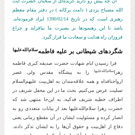
آن چه پیش ‌رو دارید گزیده‌ای از سخنان حضرت آیت
‌الله مصباح ‌یزدی ( دامت ‌بركاته ) در دفتر مقام معظم
رهبری است كه در تاریخ 1390/02/14
ایراد فرموده‌اند.
باشد تا این رهنمودها بر بصیرت ما بیافزاید و چراغ
فروزان راه هدایت و سعادت ما قرار گیرد.
سلام‌الله‌علیها
شگردهای شیطانی بر علیه فاطمه‌
فرا رسیدن ایام شهادت حضرت صدیقه کبری فاطمه
سلام‌الله‌علیها
زهرا‌
را به پیشگاه مقدس ولی عصر
ارواحنافداه و همه علاقه‌مندان به اهل‌بیت علیهم‌السلام
تسلیت عرض می‌کنیم. بحث ما در این محفل شریف در
اطراف خطبه شریف فدکیه، به این‌جا منتهی شد که
حضرت زهرا سلام‌الله‌علیها بعد از بیانات متعددی رو به
انصار کرده و مسئولیت ایشان در آن مقطع زمانی یعنی
دفاع از اهل‌بیت و حقوق آن‌ها را به ایشان تذکر دادند.