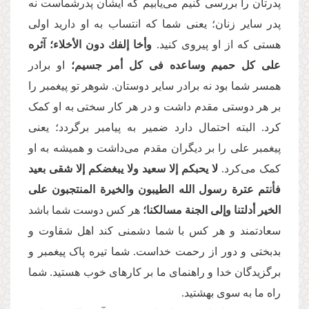
پدرتان را بررسی کنیم می‌یابیم که ایشان پدرشماست نه
پدر سایر زنان؛ یعنی شما که انتساب به او دارید اولی
هستی که از او پیروی کنید.
وأخا إلفك دون الأخلاء؛
آثره
على كل حمیم وساعده فی كل أمر جسیم؛
او برادر
همسر شما بود نه برادر سایر دوستان. شوهر تو پیغمبر را
بر هر دوستی مقدم داشت و در هر کار سختی به او کمک
کرد. البته احتمال دارد ضمیر به پیامبر برگردد؛ یعنی
پیغمبر علی را بر دیگران مقدم می‌داشت و همیشه به او
کمک می‌کرد.
لا یحبكم إلا سعید ولا یبغضكم إلا شقی بعید
فأنتم عترة رسول الله الطیبون والخیرة المنتجبون على
الخیر أدلتنا وإلى الجنة مسالكنا؛
هر کس دوست شما باشد
سعادتمند و هر کس با شما دشمنی کند اهل شقاوت و
بدبختی و دور از رحمت خداست. شما تیره پاک پیغمبر و
برگزیدگان خدا و راهنمای ما بر کارهای خوب هستید. شما
راه ما به سوی بهشتید.