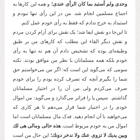
وحدی ولم أستبد بما كان الرأی عندی؛
و همه این کارها به
اجماع مسلمین انجام شد. من در این رأی تنها نبودم و
استبداد به خرج ندادم که فقط به رأی خودم عمل کنم.
تا این‌جا دو نقش ایفا شد؛ یک نقش برای آرام کردن مردم
و نقش دیگر القاء این مطلب که کارهای من بر طبق
وظیفه‌ای بوده که تشخیص دادم آن هم نه تنها به رأی
خودم بلکه همه مسلمانان با نظر من موافق بودند. نکته
سومی که می‌گوید این است که: اگر من می‌خواستم حق
شما را بگیرم آنچه که تصرف کرده بودم را برای خودم
صرف می‌کردم ولی من آن را در اختیار مسلمانان
گذاشتم. سپس پا را فراتر می‌گذارد و می‌گوید: من اموال
خودم را در اختیار شما قرار می‌دهم تا هر کاری که
می‌خواهید با آن انجام دهید. فدک مال مسلمانان است اما
اموال من به خودم مربوط است.
هذه حالی ومالی هی لك
وبین یدیك لا تزوى عنك ولا ندخر دونك؛
این حال من است